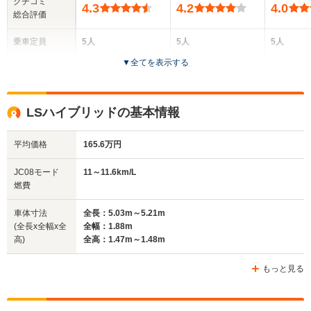
クチコミ
4.3
4.2
4.0
総合評価
乗車定員
5人
5人
5人
▼
全てを表示する
ドア数
4ドア
5ドア
4ドア
全高
全高
全高
LSハイブリッドの基本情報
1.46m
1.69m
1.45m
平均価格
165.6万円
全幅
全幅
全
JC08モード
11～11.6km/L
サイズ
1.84m
1.89m
1
燃費
全長
全長
(全長x全幅x全高)
4.85m～4.88m
4.77m
5.
車体寸法
全長：5.03m～5.21m
(全長x全幅x全
全幅：1.88m
高)
全高：1.47m～1.48m
ホイールベース
ホイールベース
ホイー
-m
-m
もっと見る
9.5～13.6