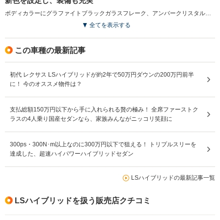
新色を設定し、装備も充実
ボディカラーにグラファイトブラックガラスフレーク、アンバークリスタルシャイン、ディープブルーマイカを新設定。AMラジオが聴きとりにくい地域でもFM放送でAMラジオの番組が聴けるワイドFM対応となった（2016.8）
全てを表示する
この車種の最新記事
初代 レクサス LSハイブリッドが約2年で50万円ダウンの200万円前半
に！ 今のオススメ物件は？
支払総額150万円以下から手に入れられる贅の極み！ 全席ファーストク
ラスの4人乗り国産セダンなら、家族みんながニッコリ笑顔に
300ps・300N･m以上なのに300万円以下で狙える！ トリプルスリーを
達成した、超速ハイパワーハイブリッドセダン
LSハイブリッドの最新記事一覧
LSハイブリッドを扱う販売店クチコミ