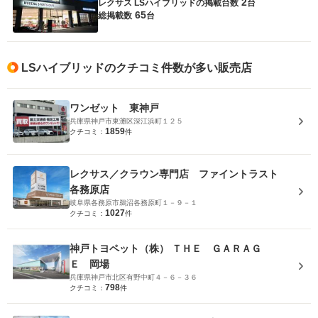
2
レクサス LSハイブリッドの
掲載台数
台
65
総掲載数
台
LSハイブリッドのクチコミ件数が多い販売店
ワンゼット 東神戸
兵庫県神戸市東灘区深江浜町１２５
1859
クチコミ：
件
レクサス／クラウン専門店 ファイントラスト
各務原店
岐阜県各務原市鵜沼各務原町１－９－１
1027
クチコミ：
件
神戸トヨペット（株） ＴＨＥ ＧＡＲＡＧ
Ｅ 岡場
兵庫県神戸市北区有野中町４－６－３６
798
クチコミ：
件