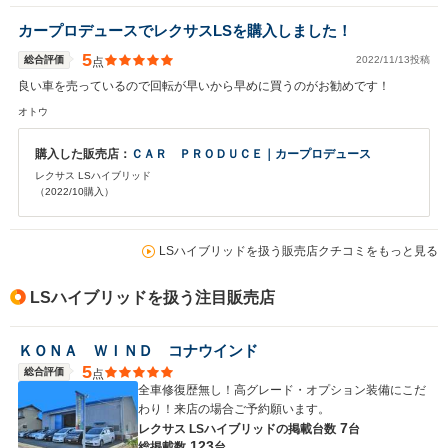
カープロデュースでレクサスLSを購入しました！
5
総合評価
2022/11/13投稿
点
良い車を売っているので回転が早いから早めに買うのがお勧めです！
オトウ
購入した販売店：
ＣＡＲ ＰＲＯＤＵＣＥ｜カープロデュース
レクサス LSハイブリッド
（2022/10購入）
LSハイブリッドを扱う販売店クチコミをもっと見る
LSハイブリッドを扱う注目販売店
ＫＯＮＡ ＷＩＮＤ コナウインド
5
総合評価
点
全車修復歴無し！高グレード・オプション装備にこだ
わり！来店の場合ご予約願います。
7
レクサス LSハイブリッドの
掲載台数
台
123
総掲載数
台