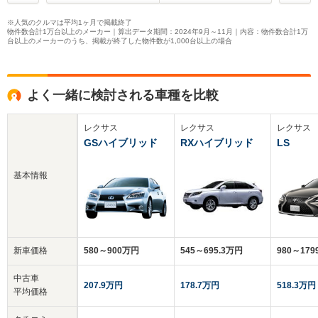
※人気のクルマは平均1ヶ月で掲載終了
物件数合計1万台以上のメーカー｜算出データ期間：2024年9月～11月｜内容：物件数合計1万
台以上のメーカーのうち、掲載が終了した物件数が1,000台以上の場合
よく一緒に検討される車種を比較
レクサス
レクサス
レクサス
GSハイブリッド
RXハイブリッド
LS
基本情報
新車価格
580～900万円
545～695.3万円
980～17
中古車
207.9万円
178.7万円
518.3万円
平均価格