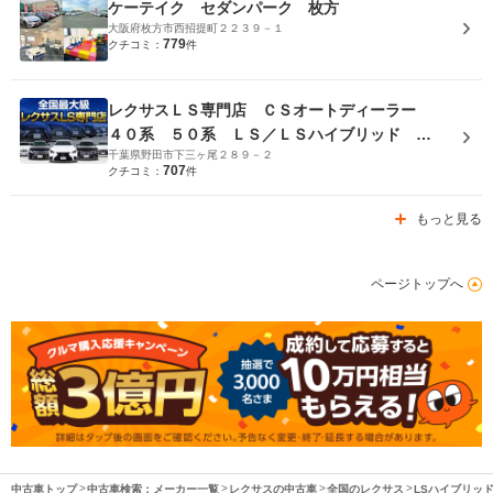
ケーテイク セダンパーク 枚方
大阪府枚方市西招提町２２３９－１
779
クチコミ：
件
レクサスＬＳ専門店 ＣＳオートディーラー
４０系 ５０系 ＬＳ／ＬＳハイブリッド 中
千葉県野田市下三ヶ尾２８９－２
古車専門店
707
クチコミ：
件
もっと見る
ページトップへ
中古車トップ
中古車検索：メーカー一覧
レクサスの中古車
全国のレクサス
LSハイブリッ