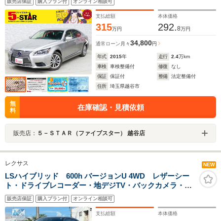
販売店保証
購入プラン付
オンライン相談可
トマチックハイビーム/ステアリングヒーター/100V電源/
純正ナビ/バックカメラ
支払総額
本体価格
315
292.
8
万円
万円
34,800
通常ローン
月々
円
年式
2015
年
走行
2.4
万km
車検
車検整備付
修復
なし
保証
保証付
整備
法定整備付
住所
埼玉県越谷市
無
在庫確認・見積依頼
料
販売店：
５－ＳＴＡＲ（ファイブスター） 越谷店
レクサス
NEW
LSハイブリッド 600h バージョンU 4WD レザーシー
ト・ドライブレコーダー・地デジTV・バックカメラ・シ
ートメモリー・電動リヤサンシェード・ETC・シートヒ
販売店保証
購入プラン付
オンライン相談可
ーター&クーラー・純正AW・LEDヘッドライト・フォグ
ランプ・ユーザー買取車・サイドバイザー・
支払総額
本体価格