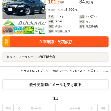
101.
84.
6
8
万円
万円
5,400
通常ローン
月々
円
年式
2012
年
走行
13.9
万km
車検
'27/01
修復
なし
保証
保証付
整備
法定整備無
住所
埼玉県上尾市
無
在庫確認・見積依頼
料
販売店：
アデランテ ＪＵ適正販売店
レクサス LSハイブリッド 600h バージョンU 4WD（全国）の中古車
物件更新時にメールを受け取る
1
/1
最初
前の30件
次の30件
最後