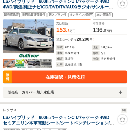
LSハイブリッド 600h バージョンU Iパッケージ 4WD
4WD/禁煙/純正ナビ/CD/DVD/TV/AUX/ラジオ/サンルーフ/
マークレビンソンサウンドシステム/純正エアサスペンシ
販売店保証
車両品質評価書付
購入プラン付
オンライン相談可
360°画像付
ョン/電動リアシェード/後席電動サンシェード/全席シート
ヒーター
支払総額
本体価格
153.
136.
8
5
万円
万円
20,200
通常ローン
月々
円
年式
2011
年
走行
5.8
万km
車検
車検整備付
修復
なし
保証
保証付
整備
法定整備付
住所
北海道旭川市
無
在庫確認・見積依頼
料
販売店：
ガリバー 旭川永山店
レクサス
PR
LSハイブリッド 600h バージョンC Iパッケージ 4WD
セミアニリン本革電動シート/シートベンチレーション/3
眼LED/レーダークルコン/クリアランスソナー/BSM/オー