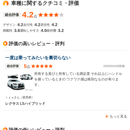
└市街地:6
車種に関するクチコミ・評価
WLTCモード
10.4km/L
-
-
燃費
└郊外:9.6
4.2
総合評価
点
└高速道路:
15.5km/L
4.2
4.2
4.2
デザイン :
走行性 :
居住性 :
3.6
4.0
3.2
積載性 :
運転しやすさ :
維持費 :
排気量
2493～3456cc
3456cc
3444～34
評価の高いレビュー・評判
駆動方式
FR
4WD、FF
FR、4WD
一度は乗ってみたいを裏切らない
5
総合評価
2020/03/26投稿
点
所有する喜びと所有している満足度 それ以上にハンドル
を握っているときの ワクワク感は格別なものが有りま
す。
ｒｙｕさん
（群馬県）
レクサス LSハイブリッド
もっと見る
評価の低いレビュー・評判