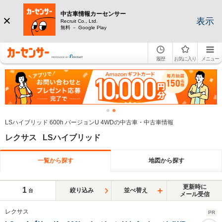
中古車情報カーセンサー
表示
Recruit Co., Ltd.
無料 － Google Play
履歴
お気に入り
メニュー
LSハイブリッド 600h バージョンU 4WDの中古車・中古車情報
レクサス LSハイブリッド
一覧から探す
地図から探す
更新時に
1
絞り込み
並べ替え
台
メール受信
レクサス
PR