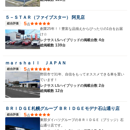
５－ＳＴＡＲ（ファイブスター） 阿見店
5
総合評価
点
創業25年！！豊富な品揃えからぴったりの1台をお届
け☆
4
レクサス LSハイブリッドの
掲載台数
台
139
総掲載数
台
ｍａｒｓｈａｌｌ ＪＡＰＡＮ
5
総合評価
点
野田市で31年、自信をもってオススメできる車を置い
ています！
2
レクサス LSハイブリッドの
掲載台数
台
12
総掲載数
台
ＢＲＩＤＧＥ札幌グループ ＢＲＩＤＧＥモデナ石山通り店
5
総合評価
点
東部ダイハツグループのＢＲＩＤＧＥ（ブリッジ）石
山通り店です。