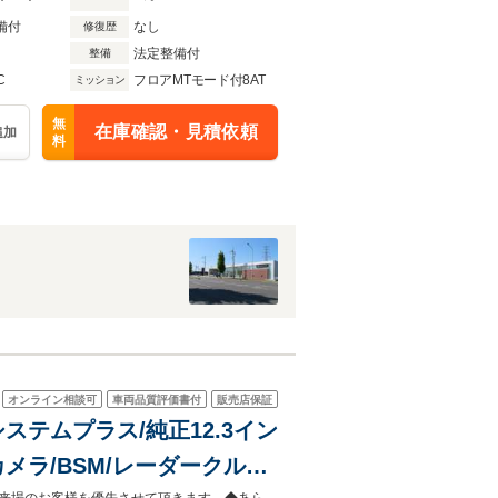
備付
なし
修復歴
法定整備付
整備
C
フロアMTモード付8AT
ミッション
無
在庫確認・見積依頼
追加
料
オンライン相談可
車両品質評価書付
販売店保証
システムプラス/純正12.3イン
メラ/BSM/レーダークルー