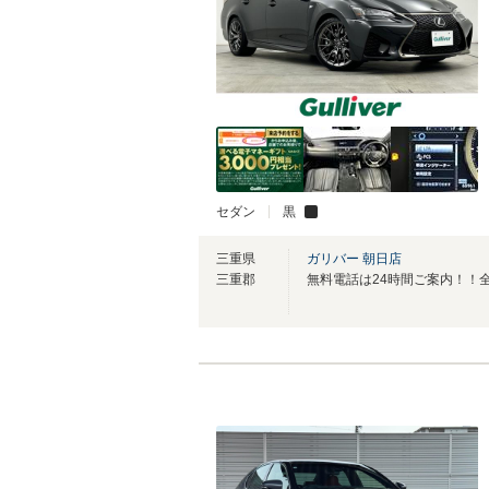
セダン
黒
三重県
ガリバー 朝日店
三重郡