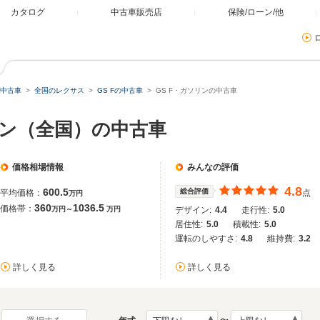
カタログ
中古車販売店
保険/ローン/他
中古車
全国のレクサス
GS Fの中古車
GS F・ガソリンの中古車
ソリン（全国）の中古車
価格相場情報
みんなの評価
4.8
600.5
総合評価
平均価格：
点
万円
360
1036.5
価格帯：
万円～
万円
デザイン:
4.4
走行性:
5.0
居住性:
5.0
積載性:
5.0
運転のしやすさ:
4.8
維持費:
3.2
詳しく見る
詳しく見る