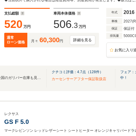
ズコントロール/オートブレーキホールド/パドルシ
ト
2016
年式
支払総額
車両本体価格
520
506
2027(
車検
.3
万円
万円
保証付
保証
5000C
排気量
通常
60,300
詳細を見る
月々
円
ローン価格
お気に入り
クチコミ評価：
4.7
点（
128
件）
フェア：
無料電話は24時間ご案内！！全国のガリバー在庫も見たい方は一括照会が可能です！
中！
カーセンサーアフター保証取扱店
レクサス
GS F 5.0
マークレビンソン レッドレザーシート シートヒーター オレンジキャリパードラレ