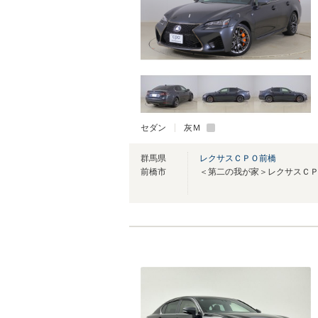
セダン
灰Ｍ
群馬県
レクサスＣＰＯ前橋
前橋市