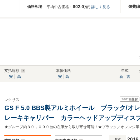
602.0
価格相場
燃費(
平均中古価格：
詳しく見る
万円
支払総額
本体価格
年式
安
高
安
高
新
古
360°
画像付
レクサス
GS F 5.0 BBS製アルミホイール ブラック
レーキキャリパー カラーヘッドアップディス
ー セーフティシステムプラス 3眼 ヘッド
ビ
2016
年式