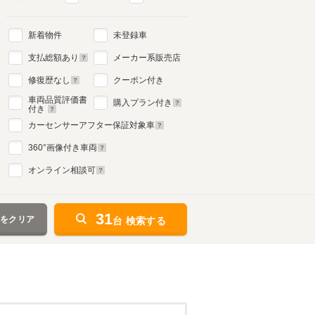
新着物件
未登録車
支払総額あり
メーカー系販売店
修復歴なし
クーポン付き
車両品質評価書
購入プラン付き
付き
カーセンサーアフター保証対象車
360
°画像付き車両
オンライン相談可
31
件をクリア
台 検索する