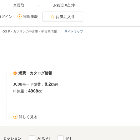
車買取
お役立ち記事
ログイン
閲覧履歴
お気に入り
GS F・ガソリンの中古車・中古車情報
サイトマップ
燃費・カタログ情報
8.2
JC08モード燃費：
km/l
4968
排気量：
cc
詳しく見る
ミッション
AT/CVT
MT