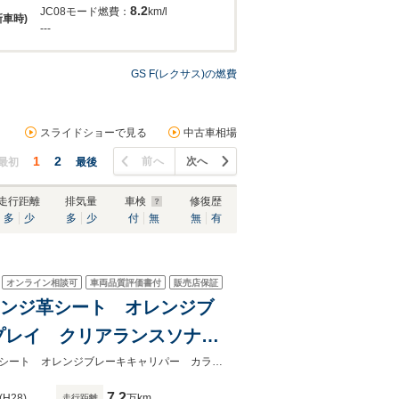
8.2
JC08モード燃費：
km/l
新車時)
---
GS F(レクサス)の燃費
スライドショーで見る
中古車相場
1
2
前へ
次へ
最初
最後
走行距離
排気量
車検
修復歴
多
少
多
少
付
無
無
有
オンライン相談可
車両品質評価書付
販売店保証
/オレンジ革シート オレンジブ
プレイ クリアランスソナ
アップディスプレイ 純正ナ
★グループ約３０，０００台の在庫から取り寄せ可能！★ブラック／オレンジ革シート オレンジブレーキキャリパー カラーヘッドアップディスプレイ ソナー 禁煙
7.2
(H28)
万km
走行距離