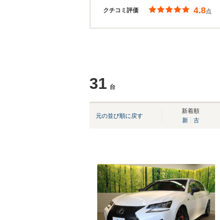
4.8
クチコミ評価
点
31
台
新着順
元の並び順に戻す
新
古