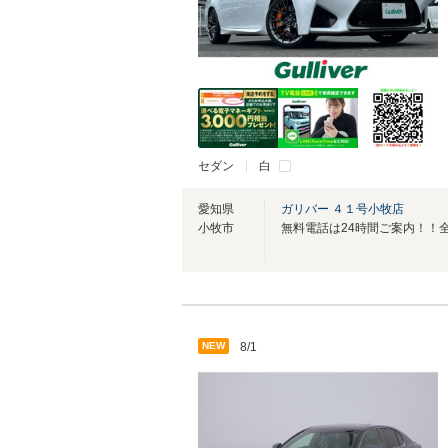
セダン
白
愛知県
ガリバー ４１号小牧店
小牧市
NEW
8/1