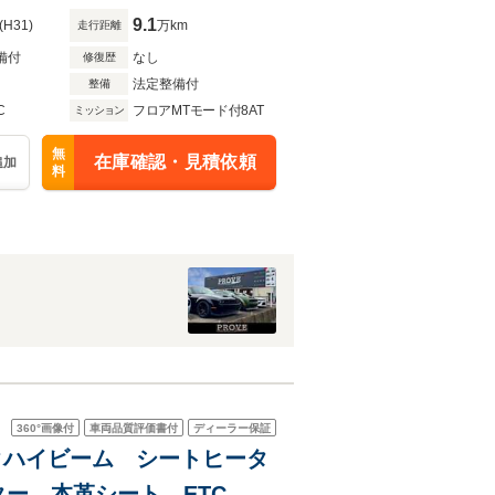
9.1
(H31)
万km
走行距離
備付
なし
修復歴
法定整備付
整備
C
フロアMTモード付8AT
ミッション
無
在庫確認・見積依頼
追加
料
360°
画像付
車両品質評価書付
ディーラー保証
チックハイビーム シートヒータ
ー 本革シート ETC