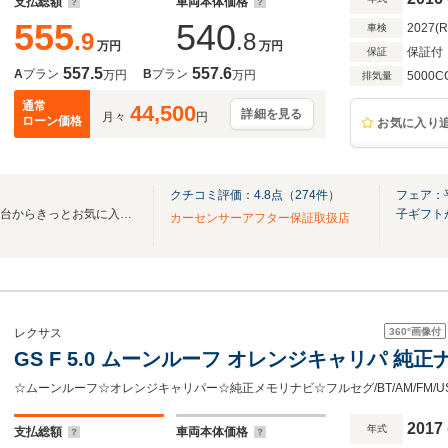
支払総額
車両本体価格
555
540
2027(
車検
.9
.8
万円
万円
保証付
保証
557.5
557.6
A
プラン
B
プラン
万円
万円
5000C
排気量
通常
44,500
詳細を見る
月々
円
ローン価格
お気に入り
クチコミ評価：
4.8
点（
274
件）
フェア：
「全国ネクステージ在庫30000台からきっとお気に入りの愛車が見つかります」
子ギフト
カーセンサーアフター保証取扱店
360°
画像付
レクサス
GS F 5.0 ムーンルーフ オレン
2017
年式
支払総額
車両本体価格