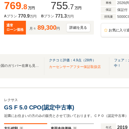
769
755
2026(
車検
.8
.7
万円
万円
保証付
保証
770.9
771.3
A
プラン
B
プラン
万円
万円
5000C
排気量
通常
89,300
詳細を見る
月々
円
ローン価格
お気に入り
クチコミ評価：
4.9
点（
28
件）
フェア：
無料電話は24時間ご案内！！全国のガリバー在庫も見たい方は一括照会が可能です！
中！
カーセンサーアフター保証取扱店
レクサス
GS F 5.0 CPO(認定中古車)
近隣にお住まいの方のみの販売とさせて頂いております。ＣＰＯ（認定中古車）
2019
年式
支払総額
車両本体価格