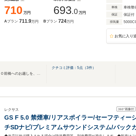
710
693
車検整
車検
.0
万円
万円
保証付
保証
711.9
724
A
プラン
B
プラン
万円
万円
5000C
排気量
お気に入り
クチコミ評価：
5
点（
3
件）
＜第二の我が家＞レクサスＣＰＯ前橋へのお越しを、心よりお待ちしております。
360°
画像付
レクサス
GS F 5.0 禁煙車/リアスポイラー/セーフティー
チSDナビ/プレミアムサウンドシステム/バックカ