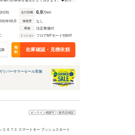
フト/3眼LEDオートライ
◆当店以外で購入される場合は陸送費用等、別途費用が発生します。◆販売はご来場のお客様を優先させて頂きます。◆あらかじめご確認下さい※販売は一般のお客様に限ります。
6.9
(H28)
万km
走行距離
R09)年06月
なし
修復歴
法定整備付
整備
C
フロアMTモード付8AT
ミッション
無
在庫確認・見積依頼
追加
料
ガリバーサマーセール実施
オンライン相談可
販売店保証
コ ＥＴＣ スマートキー プッシュスタート