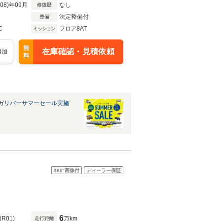
R08)年09月
なし
修復歴
法定整備付
整備
C
フロア8AT
ミッション
無
在庫確認・見積依頼
追加
料
ガリバーサマーセール実施
360°
画像付
ディーラー保証
6
(R01)
万km
走行距離