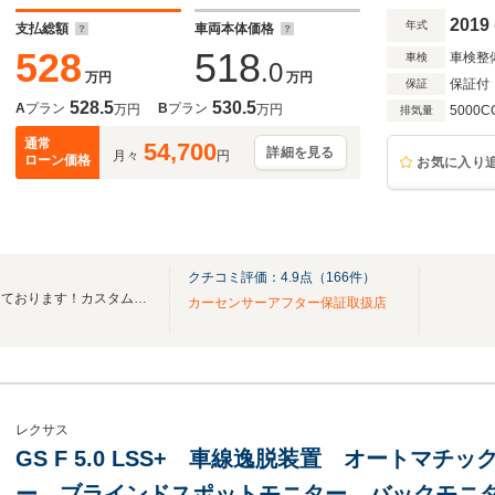
2019
年式
支払総額
車両本体価格
528
518
車検整
車検
.0
万円
万円
保証付
保証
528.5
530.5
A
プラン
B
プラン
万円
万円
5000C
排気量
通常
54,700
詳細を見る
月々
円
ローン価格
お気に入り
クチコミ評価：
4.9
点（
166
件）
ドレスＵＰ車を中心に取り扱っております！カスタムのご相談もお気軽にご来店下さい！
カーセンサーアフター保証取扱店
レクサス
GS F 5.0 LSS+ 車線逸脱装置 オートマ
ー ブラインドスポットモニター バックモニタ