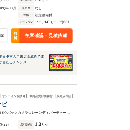
R09)年03月
なし
修復歴
法定整備付
整備
C
フロアMTモード付8AT
ミッション
無
在庫確認・見積依頼
追加
料
平日夕方のご来店＆成約で電
が当たるチャンス
オンライン相談可
車両品質評価書付
販売店保証
ジキャリパ 純正ナビ
☆ムーンルーフ☆オレンジキャリパー☆純正メモリナビ☆フルセグ/BT/AM/FM/USB☆バックカメラ☆レーンディパーチャーアラート☆プリクラッシュセーフティシステム☆ブラインドスポット
1.3
(H29)
万km
走行距離