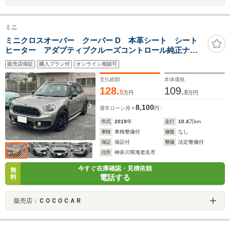
ミニ
ミニクロスオーバー クーパー D 本革シート シート
ヒーター アダプティブクルーズコントロール純正ナ
ビ バックカメラ ミラーETC 前後ドラレコ スペア
販売店保証
購入プラン付
オンライン相談可
キー インテリジェントセーフティ ユニオンジャック
テール
支払総額
本体価格
128.
109.
5
8
万円
万円
8,100
通常ローン
月々
円
年式
2019
年
走行
10.4
万km
車検
車検整備付
修復
なし
保証
保証付
整備
法定整備付
住所
神奈川県海老名市
今すぐ在庫確認・見積依頼
無
電話する
料
販売店：
ＣＯＣＯＣＡＲ