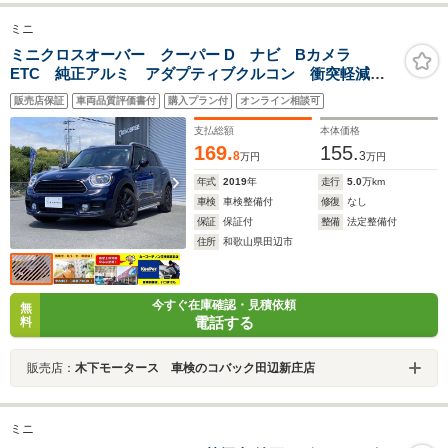
ミニ
ミニクロスオーバー クーパー D ナビ Bカメラ
ETC 純正アルミ アダプティブクルコン 衝突軽減ブ
レーキ フォグランプ カーテンエアバック アイドリ
販売店保証
車両品質評価書付
購入プラン付
オンライン相談可
ングストップ 盗難防止装置 コーナーセンサー ルー
フレール パワーバックドア
支払総額
本体価格
169.
155.
8
3
万円
万円
年式
2019
年
走行
5.0
万km
車検
車検整備付
修復
なし
保証
保証付
整備
法定整備付
住所
和歌山県田辺市
今すぐ在庫確認・見積依頼
無
電話する
料
販売店：
木下モータース 車検のコバック田辺新庄店
ミニ