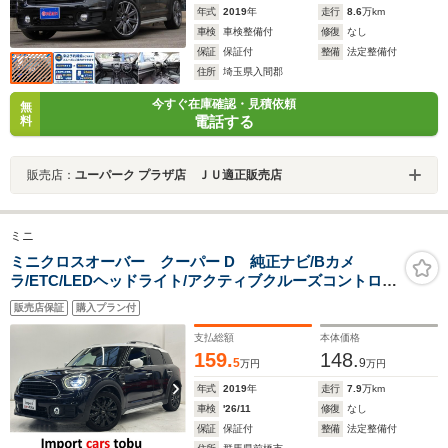
年式
2019
年
走行
8.6
万km
車検
車検整備付
修復
なし
保証
保証付
整備
法定整備付
住所
埼玉県入間郡
今すぐ在庫確認・見積依頼
無
電話する
料
販売店：
ユーパーク プラザ店 ＪＵ適正販売店
ミニ
ミニクロスオーバー クーパー D 純正ナビ/Bカメ
ラ/ETC/LEDヘッドライト/アクティブクルーズコントロー
ル/電動リアゲート/コンフォートアクセス/インテリジェン
販売店保証
購入プラン付
トセーフティ/純正アルミホイール/Bluetooth対応/スマー
トキー/キーレス
支払総額
本体価格
159.
148.
5
9
万円
万円
年式
2019
年
走行
7.9
万km
車検
'26/11
修復
なし
保証
保証付
整備
法定整備付