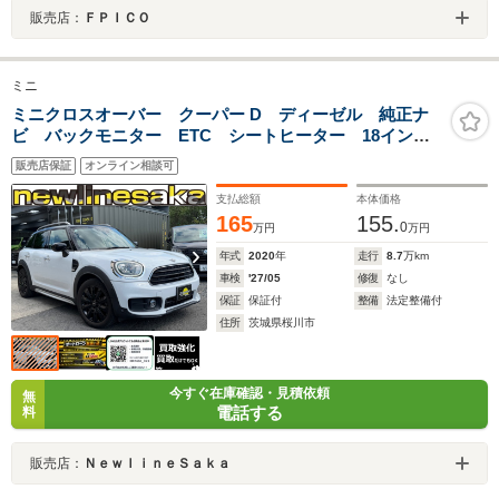
販売店：
ＦＰＩＣＯ
ミニ
ミニクロスオーバー クーパー D ディーゼル 純正ナ
ビ バックモニター ETC シートヒーター 18インチ
AW ルーフレール Bluetooth
販売店保証
オンライン相談可
支払総額
本体価格
165
155.
0
万円
万円
年式
2020
年
走行
8.7
万km
車検
'27/05
修復
なし
保証
保証付
整備
法定整備付
住所
茨城県桜川市
今すぐ在庫確認・見積依頼
無
電話する
料
販売店：
ＮｅｗｌｉｎｅＳａｋａ