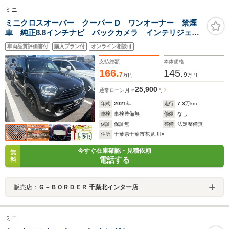
ミニ
ミニクロスオーバー クーパー D ワンオーナー 禁煙
車 純正8.8インチナビ バックカメラ インテリジェン
トセーフティー アダプティブクルーズコントロール
車両品質評価書付
購入プラン付
オンライン相談可
LEDヘッドライト Bluetooth接続 クリアランスソナー
支払総額
本体価格
166.
145.
7
9
万円
万円
25,900
通常ローン
月々
円
年式
2021
年
走行
7.3
万km
車検
車検整備無
修復
なし
保証
保証無
整備
法定整備無
住所
千葉県千葉市花見川区
今すぐ在庫確認・見積依頼
無
電話する
料
販売店：
Ｇ－ＢＯＲＤＥＲ 千葉北インター店
ミニ