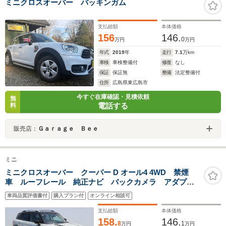
ミニクロスオーバー バッキンガム
支払総額
本体価格
156
146.
0
万円
万円
年式
2019
年
走行
7.1
万km
車検
車検整備付
修復
なし
保証
保証無
整備
法定整備付
住所
広島県東広島市
今すぐ在庫確認・見積依頼
無
電話する
料
販売店：
Ｇａｒａｇｅ Ｂｅｅ
ミニ
ミニクロスオーバー クーパー D オール4 4WD 禁煙
車 ルーフレール 純正ナビ バックカメラ アダプテ
ィブクルーズコントロール 衝突被害軽減システム
車両品質評価書付
購入プラン付
オンライン相談可
LEDヘッドランプ ETC シートヒーター レーンアシ
スト オートライト クリアランスソナー
支払総額
本体価格
158.
146.
8
1
万円
万円