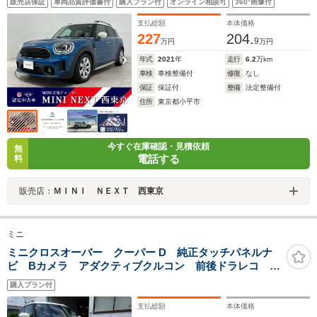
販売店保証
車両品質評価書付
購入プラン付
オンライン相談可
360°画像付
スト付/シート ヒーター 運転席/助手席/Rビューカメ
ラ/17AW
支払総額
本体価格
227
204.
9
万円
万円
年式
2021
年
走行
6.2
万km
車検
車検整備付
修復
なし
保証
保証付
整備
法定整備付
住所
東京都小平市
今すぐ在庫確認・見積依頼
無
電話する
料
販売店：
ＭＩＮＩ ＮＥＸＴ 西東京
ミニ
ミニクロスオーバー クーパー D 純正タッチパネルナ
ビ Bカメラ アダクティブクルコン 前後ドラレコ
LEDヘッド インテリジェントセーフ ミラーETC ア
購入プラン付
ンビエント シートヒーター 2024年製BSタイヤ 前後
ソナー 電動トランク
支払総額
本体価格