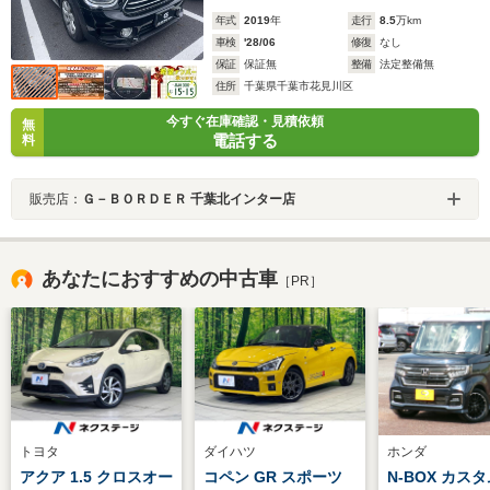
年式
2019
年
走行
8.5
万km
車検
'28/06
修復
なし
保証
保証無
整備
法定整備無
住所
千葉県千葉市花見川区
今すぐ在庫確認・見積依頼
無
電話する
料
販売店：
Ｇ－ＢＯＲＤＥＲ 千葉北インター店
あなたにおすすめの中古車
［PR］
トヨタ
ダイハツ
ホンダ
アクア 1.5 クロスオー
コペン GR スポーツ
N-BOX カスタ