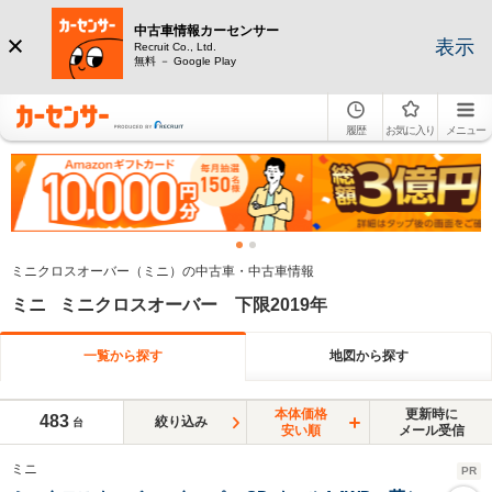
中古車情報カーセンサー
表示
Recruit Co., Ltd.
無料 － Google Play
履歴
お気に入り
メニュー
ミニクロスオーバー（ミニ）の中古車・中古車情報
ミニ ミニクロスオーバー 下限2019年
一覧から探す
地図から探す
本体価格
更新時に
483
絞り込み
台
安い順
メール受信
ミニ
PR