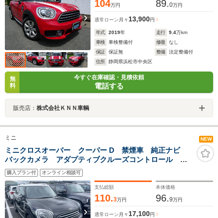
104
89.
0
万円
万円
13,900
通常ローン
月々
円
年式
2019
年
走行
9.4
万km
車検
車検整備付
修復
なし
保証
保証無
整備
法定整備付
住所
静岡県浜松市中央区
今すぐ在庫確認・見積依頼
無
電話する
料
販売店：
株式会社ＫＮＮ車輌
ミニ
NEW
ミニクロスオーバー クーパー D 禁煙車 純正ナビ
バックカメラ アダプティブクルーズコントロール ペ
ッパーパッケージ クロームラインエクステリア アダ
購入プラン付
オンライン相談可
プティブLEDヘッドライト インテリジェントセーフテ
ィー ETC
支払総額
本体価格
110.
96.
3
9
万円
万円
17,100
通常ローン
月々
円