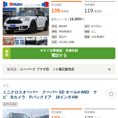
支払総額
本体価格
139.
119.
6
9
万円
万円
16,800
通常ローン
月々
円
年式
2019
年
走行
6.7
万km
車検
車検整備付
修復
なし
保証
保証付
整備
法定整備付
住所
埼玉県入間郡
今すぐ在庫確認・見積依頼
無
電話する
料
販売店：
ユーパーク プラザ店 ＪＵ適正販売店
ミニ
ミニクロスオーバー クーパー SD オール4 4WD ナ
ビ Bカメラ Pバックドア 18インチAW
販売店保証
支払総額
本体価格