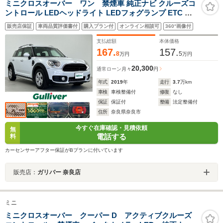
ミニクロスオーバー ワン 禁煙車 純正ナビ クルーズコ
ントロール LEDヘッドライト LEDフォグランプ ETC ル
ーフレール 衝突軽減ブレーキ AppleCarPlay オートライ
販売店保証
車両品質評価書付
購入プラン付
オンライン相談可
360°画像付
ト オートワイパー 純正アルミホイール サイドエアバッグ
カーテンエアバッグ
支払総額
本体価格
167.
157.
8
5
万円
万円
20,300
通常ローン
月々
円
年式
2019
年
走行
3.7
万km
車検
車検整備付
修復
なし
保証
保証付
整備
法定整備付
住所
奈良県奈良市
今すぐ在庫確認・見積依頼
無
電話する
料
カーセンサーアフター保証がBプランに付いています
販売店：
ガリバー 奈良店
ミニ
ミニクロスオーバー クーパー D アクティブクルーズ