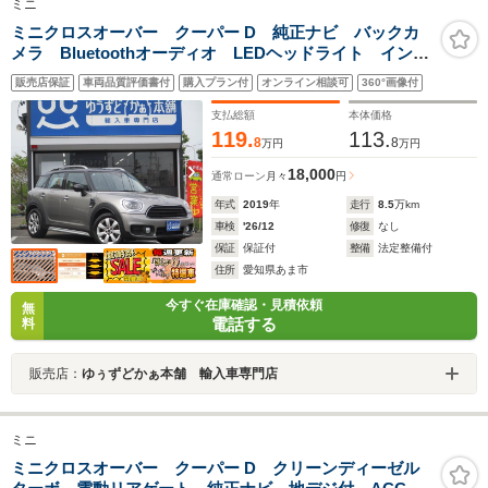
ミニ
ミニクロスオーバー クーパー D 純正ナビ バックカ
メラ Bluetoothオーディオ LEDヘッドライト インテ
リジェントセーフティ アダプティブクルーズコントロ
販売店保証
車両品質評価書付
購入プラン付
オンライン相談可
360°画像付
ール スマートキー シートヒーター アンビエントラ
イト
支払総額
本体価格
119.
113.
8
8
万円
万円
18,000
通常ローン
月々
円
年式
2019
年
走行
8.5
万km
車検
'26/12
修復
なし
保証
保証付
整備
法定整備付
住所
愛知県あま市
今すぐ在庫確認・見積依頼
無
電話する
料
販売店：
ゆぅずどかぁ本舗 輸入車専門店
ミニ
ミニクロスオーバー クーパー D クリーンディーゼル