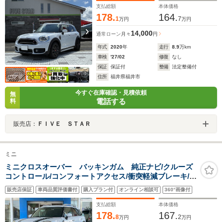
支払総額
本体価格
178.
164.
1
7
万円
万円
14,000
通常ローン
月々
円
年式
2020
年
走行
8.9
万km
車検
'27/02
修復
なし
保証
保証付
整備
法定整備付
住所
福井県福井市
今すぐ在庫確認・見積依頼
無
電話する
料
販売店：
ＦＩＶＥ ＳＴＡＲ
ミニ
ミニクロスオーバー バッキンガム 純正ナビ/クルーズ
コントロール/コンフォートアクセス/衝突軽減ブレーキ/ア
イドリングストップ/ボンネットストライプ/LEDヘッドラ
販売店保証
車両品質評価書付
購入プラン付
オンライン相談可
360°画像付
イト/オートライト/レインセンサー
支払総額
本体価格
178.
167.
8
2
万円
万円