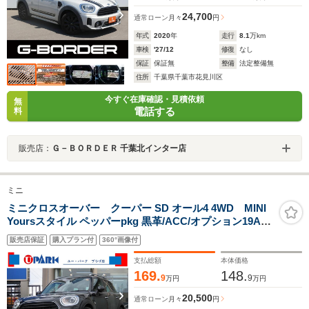
24,700
通常ローン
月々
円
年式
2020
年
走行
8.1
万km
車検
'27/12
修復
なし
保証
保証無
整備
法定整備無
住所
千葉県千葉市花見川区
今すぐ在庫確認・見積依頼
無
電話する
料
販売店：
Ｇ－ＢＯＲＤＥＲ 千葉北インター店
ミニ
ミニクロスオーバー クーパー SD オール4 4WD MINI
Yoursスタイル ペッパーpkg 黒革/ACC/オプション19AW/
タッチスクリーンNEWiDriveナビ/Bカメラ/BTオーディ
販売店保証
購入プラン付
360°画像付
オ/ヒーター付Pシート/PWバックドア/禁煙車/記録簿/
支払総額
本体価格
169.
148.
9
9
万円
万円
20,500
通常ローン
月々
円