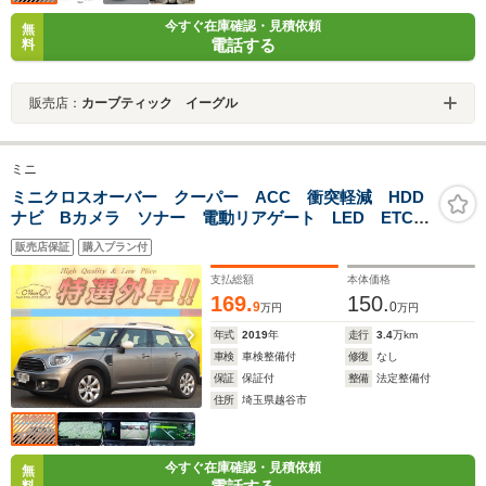
今すぐ在庫確認・見積依頼
無
電話する
料
販売店：
カーブティック イーグル
ミニ
ミニクロスオーバー クーパー ACC 衝突軽減 HDD
ナビ Bカメラ ソナー 電動リアゲート LED ETC
スマートキー USB Bluetooth
販売店保証
購入プラン付
支払総額
本体価格
169.
150.
9
0
万円
万円
年式
2019
年
走行
3.4
万km
車検
車検整備付
修復
なし
保証
保証付
整備
法定整備付
住所
埼玉県越谷市
今すぐ在庫確認・見積依頼
無