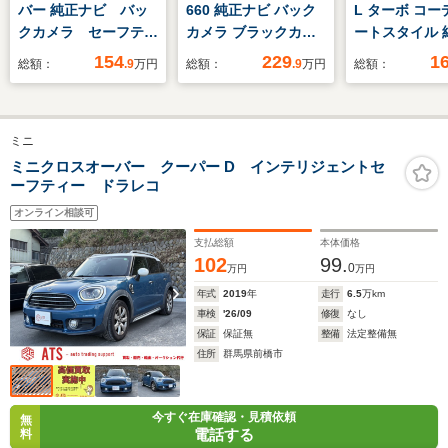
バー 純正ナビ バッ
660 純正ナビ バック
L ターボ コー
クカメラ セーフティ
カメラ ブラックカー
ートスタイル 
センス クリアランス
ボン調ルーフ 禁煙車
ビ/バックカメ
154
229
1
総額：
.9
万円
総額：
.9
万円
総額：
ソナー 前席シートヒ
ドライブレコーダー
レコ/ETC
ーター ETC 白黒ツ
スマートキー シート
ートーン合皮シート
ヒーター LEDヘッド
ミニ
LEDランプ LEDフォ
ETC BBS16インチア
グ スマートキー オ
ルミ オートライト
ミニクロスオーバー クーパー D インテリジェントセ
ーフティー ドラレコ
ートライト オートエ
Bluetooth再生 盗難
アコン 横滑り防止
防止装置
オンライン相談可
支払総額
本体価格
102
99.
0
万円
万円
年式
2019
年
走行
6.5
万km
車検
'26/09
修復
なし
保証
保証無
整備
法定整備無
住所
群馬県前橋市
今すぐ在庫確認・見積依頼
無
電話する
料