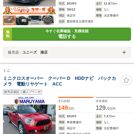
年式
2019
年
走行
11.9
万km
車検
'26/12
修復
なし
保証
保証付
整備
法定整備付
住所
愛知県名古屋市港区
今すぐ在庫確認・見積依頼
無
電話する
料
販売店：
ユニーズ 港店
ミニ
ミニクロスオーバー クーパー D HDDナビ バックカ
メラ 電動リヤゲート ACC
販売店保証
購入プラン付
支払総額
本体価格
149
129.
0
万円
万円
年式
2019
年
走行
7.2
万km
車検
車検整備付
修復
なし
保証
保証付
整備
法定整備付