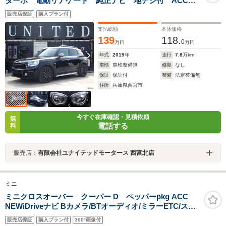
ターボ 電動リアゲート 純正ナビ 地デジ付 ACC
スマートキー インテリジェントセーフティー バック
販売店保証
購入プラン付
カメラ バックセンサー LEDライト 安心ロング保証
支払総額
本体価格
139
118.
0
万円
万円
年式
2019
年
走行
7.8
万km
車検
車検整備無
修復
なし
保証
保証付
整備
法定整備無
住所
兵庫県西宮市
今すぐ在庫確認・見積依頼
無
電話する
料
販売店：
有限会社ユナイテッドモータース 西宮北店
ミニ
ミニクロスオーバー クーパー D ペッパーpkg ACC
NEWiDriveナビ Bカメラ/BTオーディオ/ミラーETC/スマ
キー/PWバックドア/LEDヘッド/FRフォグ/ルーフレール/
販売店保証
購入プラン付
360°画像付
禁煙車/記録簿/