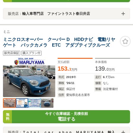
販売店：
輸入車専門店 ファイントラスト春日井店
ミニ
ミニクロスオーバー クーパー D HDDナビ 電動リヤ
ゲート バックカメラ ETC アダプティブクルーズ
販売店保証
購入プラン付
支払総額
本体価格
153.
139.
3
0
万円
万円
年式
2019
年
走行
6.7
万km
車検
'26/11
修復
なし
保証
保証付
整備
法定整備付
住所
愛知県北名古屋市
今すぐ在庫確認・見積依頼
無
電話する
料
販売店：
Ｔｏｔａｌ ｃａｒ ｓｈｏｐ ＭＡＲＵＹＡＭＡ 輸入車専門店