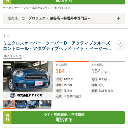
電話する
料
カーセンサーアフター保証がAプランに付いています
販売店：
カープロジェクト 越谷店～特選外車専門店～
ミニ
ミニクロスオーバー クーパー D アクティブクルーズ
コントロール・アダプティブヘッドライト・ イージーオ
ープナーコンフォートアクセス・エキサイトメントパッ
購入プラン付
ケージ・ルーフレール・HDDナビ・Bluetooth・ETC・バ
ックカメラ
支払総額
本体価格
164
154.
0
万円
万円
年式
2020
年
走行
8.8
万km
車検
'27/06
修復
なし
保証
保証無
整備
法定整備無
住所
千葉県印旛郡
今すぐ在庫確認・見積依頼
無
電話する
料