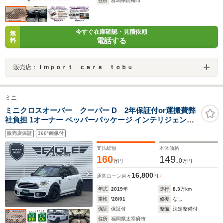
住所
群馬県前橋市
今すぐ在庫確認・見積依頼
無
電話する
料
販売店：
Ｉｍｐｏｒｔ ｃａｒｓ ｔｏｂｕ
ミニ
ミニクロスオーバー クーパー D 2年保証付or運搬費弊
社負担 1オーナー ペッパーパッケージ インテリジェント
セーフティ ACC コンフォートアクセス トランクイー
販売店保証
360°画像付
ジー・オープナー 17インチブラックアルミホイール B
カメラ LEDヘッドライト ETC
支払総額
本体価格
160
149.
0
万円
万円
16,800
通常ローン
月々
円
年式
2019
年
走行
8.3
万km
車検
'28/01
修復
なし
保証
保証付
整備
法定整備付
住所
福岡県太宰府市