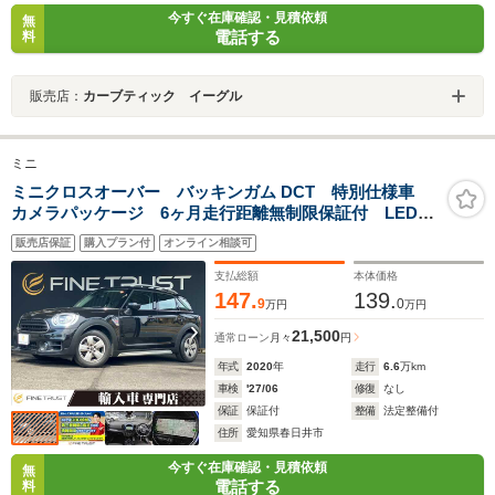
今すぐ在庫確認・見積依頼
無
電話する
料
販売店：
カーブティック イーグル
ミニ
ミニクロスオーバー バッキンガム DCT 特別仕様車
カメラパッケージ 6ヶ月走行距離無制限保証付 LEDヘ
ッドライト パワーバックドア アダプティブクルーズ
販売店保証
購入プラン付
オンライン相談可
コントロール 禁煙車 バックカメラ パーキングディ
スタンスコントロール Bluetooth
支払総額
本体価格
147.
139.
9
0
万円
万円
21,500
通常ローン
月々
円
年式
2020
年
走行
6.6
万km
車検
'27/06
修復
なし
保証
保証付
整備
法定整備付
住所
愛知県春日井市
今すぐ在庫確認・見積依頼
無
電話する
料