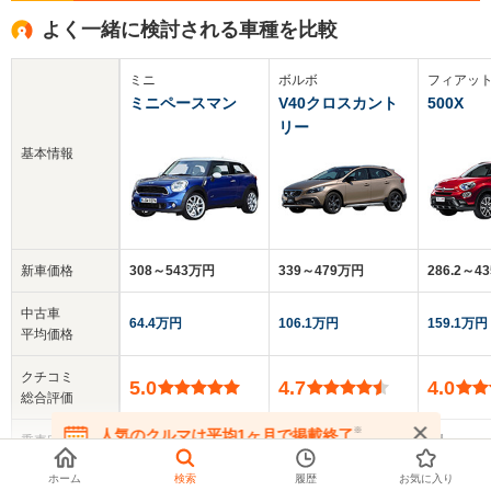
よく一緒に検討される車種を比較
ミニ
ボルボ
フィアッ
ミニペースマン
V40クロスカント
500X
リー
基本情報
新車価格
308～543万円
339～479万円
286.2～4
中古車
64.4万円
106.1万円
159.1万円
平均価格
クチコミ
5.0
4.7
4.0
総合評価
※
人気のクルマは平均1ヶ月で掲載終了
乗車定員
4人
5人
5人
在庫が無くなる前にお問い合わせください
▼
全てを表示する
ホーム
検索
履歴
お気に入り
ドア数
3ドア
5ドア
5ドア