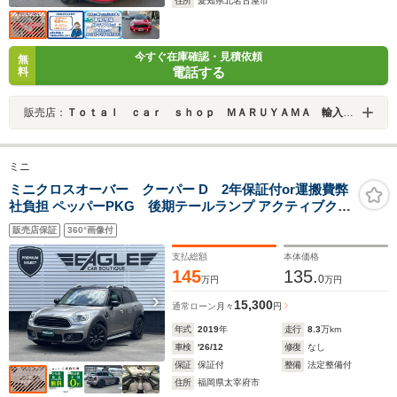
住所
愛知県北名古屋市
今すぐ在庫確認・見積依頼
無
電話する
料
販売店：
Ｔｏｔａｌ ｃａｒ ｓｈｏｐ ＭＡＲＵＹＡＭＡ 輸入車専門店
ミニ
ミニクロスオーバー クーパー D 2年保証付or運搬費弊
社負担 ペッパーPKG 後期テールランプ アクティブクル
ーズコントロール インテリジェントセーフティ コンフォ
販売店保証
360°画像付
ートアクセス MINIドライビングモード 純正18インチブラ
ックAW バックカメラ
支払総額
本体価格
145
135.
0
万円
万円
15,300
通常ローン
月々
円
年式
2019
年
走行
8.3
万km
車検
'26/12
修復
なし
保証
保証付
整備
法定整備付
住所
福岡県太宰府市