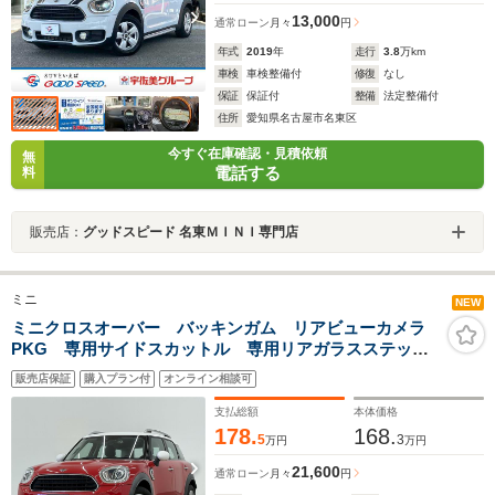
13,000
通常ローン
月々
円
年式
2019
年
走行
3.8
万km
車検
車検整備付
修復
なし
保証
保証付
整備
法定整備付
住所
愛知県名古屋市名東区
今すぐ在庫確認・見積依頼
無
電話する
料
販売店：
グッドスピード 名東ＭＩＮＩ専門店
ミニ
NEW
ミニクロスオーバー バッキンガム リアビューカメラ
PKG 専用サイドスカットル 専用リアガラスステッカ
ー アダプティブLEDヘッドライト スポーツレザース
販売店保証
購入プラン付
オンライン相談可
テアリング 前後ドラレコ Bluetooth USB 音楽ライ
ブラリ
支払総額
本体価格
178.
168.
5
3
万円
万円
21,600
通常ローン
月々
円