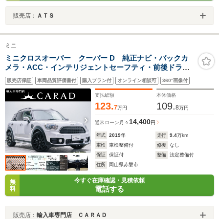
販売店：
ＡＴＳ
ミニ
ミニクロスオーバー クーパー D 純正ナビ・バックカ
メラ・ACC・インテリジェントセーフティ・前後ドライ
ブレコーダー・パワーバックドア・アンビエントライ
販売店保証
車両品質評価書付
購入プラン付
オンライン相談可
360°画像付
ト・電子パーキング・ソナーセーサー・Bluetooth・LED
ヘッドライト・アイドリングストップ
支払総額
本体価格
123.
109.
7
8
万円
万円
14,400
通常ローン
月々
円
年式
2019
年
走行
9.4
万km
車検
車検整備付
修復
なし
保証
保証付
整備
法定整備付
住所
岡山県赤磐市
今すぐ在庫確認・見積依頼
無
電話する
料
販売店：
輸入車専門店 ＣＡＲＡＤ