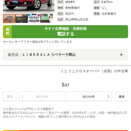
年式
2019
年
走行
5.6
万km
車検
車検整備付
修復
なし
保証
保証付
整備
法定整備付
住所
岡山県岡山市北区
今すぐ在庫確認・見積依頼
無
電話する
料
カーセンサーアフター保証がBプランに付いています
販売店：
ＬＩＢＥＲＡＬＡ リベラーラ岡山
ミニ ミニクロスオーバー（全国）の中古車
1
/17
最初
前の30件
次の30件
最後
※人気のクルマは平均1ヶ月で掲載終了
物件数合計1万台以上のメーカー｜算出データ期間：2024年9月～11月｜内容：物件数合計1万
台以上のメーカーのうち、掲載が終了した物件数が1,000台以上の場合