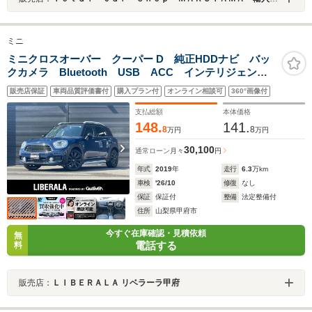
ミニ
ミニクロスオーバー クーパー D 純正HDDナビ バッ
クカメラ Bluetooth USB ACC インテリジェント
セーフティー コンフォートアクセス LEDヘッドライ
販売店保証
車両品質評価書付
購入プラン付
オンライン相談可
360°画像付
ト オートライト アンビエントライト 純正18インチ
AW ミラー型ETC 前後ドラレコ
支払総額
本体価格
148.
141.
8
8
万円
万円
30,100
通常ローン
月々
円
年式
2019
年
走行
6.3
万km
車検
'26/10
修復
なし
保証
保証付
整備
法定整備付
住所
山梨県甲府市
今すぐ在庫確認・見積依頼
無
電話する
料
販売店：
ＬＩＢＥＲＡＬＡ リベラーラ甲府