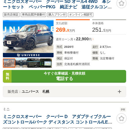
ミニクロスオーバー クーパー SD オール4 4WD 革シ
ートセット ペッパーPKG 純正ナビ 追従クルコン
シートヒーター パワーシート 衝突軽減システム バ
販売店保証
車両品質評価書付
購入プラン付
オンライン相談可
ックカメラ bluetooth 禁煙車 ETC クリアランスソ
ナー 4WD
支払総額
本体価格
269.
251.
9
5
万円
万円
22,900
通常ローン
月々
円
年式
2020
年
走行
2.5
万km
車検
車検整備付
修復
なし
保証
保証付
整備
法定整備付
住所
北海道札幌市清田区
今すぐ在庫確認・見積依頼
無
電話する
料
販売店：
ユニバース 札幌
ミニ
PR
ミニクロスオーバー クーパー D アダプティブクルー
ズコントロール/パーク ディスタンス コントロール/LED-
ヘッドライト/パーキングアシスト/R センター アーム レ