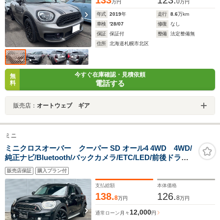
133
123.
0
万円
万円
年式
2019
年
走行
8.6
万km
車検
'28/07
修復
なし
保証
保証付
整備
法定整備無
住所
北海道札幌市北区
今すぐ在庫確認・見積依頼
無
電話する
料
販売店：
オートウェブ ギア
ミニ
ミニクロスオーバー クーパー SD オール4 4WD 4WD/
純正ナビ/Bluetooth/バックカメラ/ETC/LED/前後ドラレ
コ/コーナーセンサー/衝突軽減ブレーキ/シートカバー/ク
販売店保証
購入プラン付
ルコン/ルーフレール/電動パーキング/純正18インチアル
ミ/
支払総額
本体価格
138.
126.
8
8
万円
万円
12,000
通常ローン
月々
円