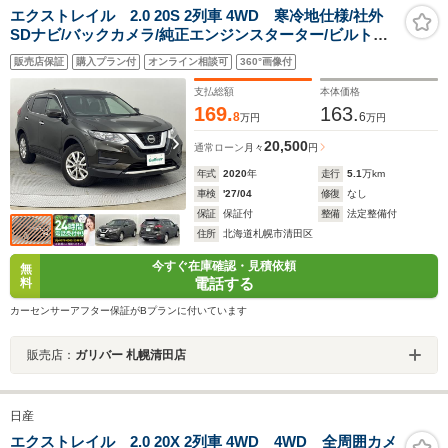
エクストレイル 2.0 20S 2列車 4WD 寒冷地仕様/社外
SDナビ/バックカメラ/純正エンジンスターター/ビルトイ
ンETC/パーキングアシスト/レーンキープアシスト/アイド
販売店保証
購入プラン付
オンライン相談可
360°画像付
リングストップ/ダウンヒルアシストコントロール/衝突被
害軽減システム
支払総額
本体価格
169.
163.
8
6
万円
万円
20,500
通常ローン
月々
円
年式
2020
年
走行
5.1
万km
車検
'27/04
修復
なし
保証
保証付
整備
法定整備付
住所
北海道札幌市清田区
今すぐ在庫確認・見積依頼
無
電話する
料
カーセンサーアフター保証がBプランに付いています
販売店：
ガリバー 札幌清田店
日産
エクストレイル 2.0 20X 2列車 4WD 4WD 全周囲カメ