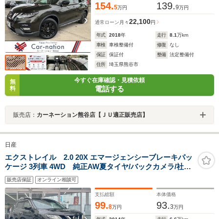
154.
139.
5
9
万円
万円
22,100
通常ローン
月々
円
年式
2018
年
走行
8.1
万km
車検
車検整備付
修復
なし
保証
保証付
整備
法定整備付
住所
埼玉県熊谷市
今すぐ在庫確認・見積依頼
無
電話する
料
販売店：
カーネーション熊谷店【ＪＵ適正販売店】
日産
エクストレイル 2.0 20X エマージェンシーブレーキパッ
ケージ 3列車 4WD 純正AW夏タイヤ/バックカメラ/社外
ナビ
販売店保証
オンライン相談可
支払総額
本体価格
99.
93.
8
3
万円
万円