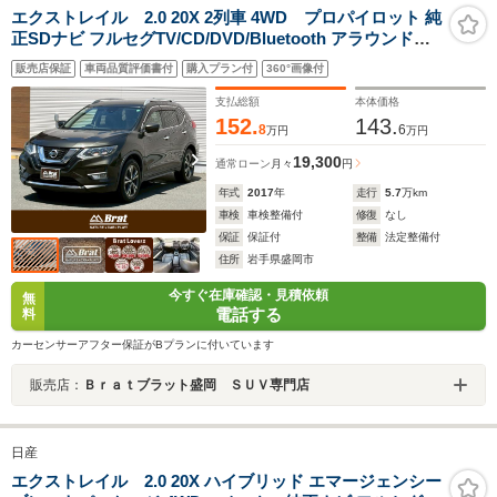
エクストレイル 2.0 20X 2列車 4WD プロパイロット 純
正SDナビ フルセグTV/CD/DVD/Bluetooth アラウンドビ
ューモニター ステアリングリモコン ハンズフリーパワー
販売店保証
車両品質評価書付
購入プラン付
360°画像付
バックドア LEDヘッドライト 電動格納ミラー 純正18イン
チアルミ フォグライト
支払総額
本体価格
152.
143.
8
6
万円
万円
19,300
通常ローン
月々
円
年式
2017
年
走行
5.7
万km
車検
車検整備付
修復
なし
保証
保証付
整備
法定整備付
住所
岩手県盛岡市
今すぐ在庫確認・見積依頼
無
電話する
料
カーセンサーアフター保証がBプランに付いています
販売店：
Ｂｒａｔブラット盛岡 ＳＵＶ専門店
日産
エクストレイル 2.0 20X ハイブリッド エマージェンシー