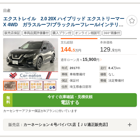
日産
エクストレイル 2.0 20X ハイブリッド エクストリーマー
X 4WD ガラスルーフ/ブラックルーフレール/インテリジ
ェントアラビュー・ルームミラー/プロパイロットセット
販売店保証
車両品質評価書付
購入プラン付
オンライン相談可
360°画像付
(車線逸脱防止支援/BSW/RCTA/ハイビームアシスト)/純正
9型ビルトインナビ/Blu-ray再生/Bluetooth/ETC
支払総額
本体価格
144.
129.
5
9
万円
万円
15,900
通常ローン
月々
円
年式
2017
年
走行
8.4
万km
車検
車検整備付
修復
なし
保証
保証付
整備
法定整備付
住所
埼玉県春日部市
今すぐ在庫確認・見積依頼
無
電話する
料
カーセンサーアフター保証がAプランに付いています
販売店：
カーネーション４号バイパス店【ＪＵ適正販売店】