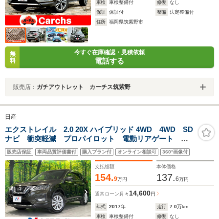
車検
車検整備付
修復
なし
保証
保証付
整備
法定整備付
住所
福岡県筑紫野市
今すぐ在庫確認・見積依頼
無
電話する
料
販売店：
ガチアウトレット カーチス筑紫野
日産
エクストレイル 2.0 20X ハイブリッド 4WD 4WD SD
ナビ 衝突軽減 プロパイロット 電動リアゲート バ
ックカメラ Bluetooth ETC シートヒーター LEDヘ
販売店保証
車両品質評価書付
購入プラン付
オンライン相談可
360°画像付
ッド オートライト スマートキー 電動パーキング
パワーウィンドウ
支払総額
本体価格
154.
137.
9
6
万円
万円
14,600
通常ローン
月々
円
年式
2017
年
走行
7.0
万km
車検
車検整備付
修復
なし