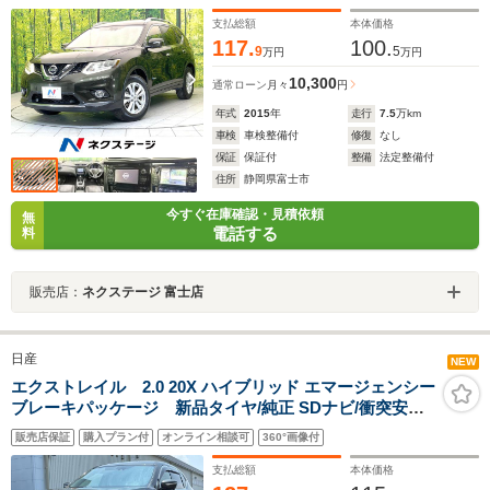
レーキ クルコン LEDヘッド オートライト フォグ
ライト スマートキー ETC デジタルインナーミラ
支払総額
本体価格
ー シートヒーター
117.
100.
9
5
万円
万円
10,300
通常ローン
月々
円
年式
2015
年
走行
7.5
万km
車検
車検整備付
修復
なし
保証
保証付
整備
法定整備付
住所
静岡県富士市
今すぐ在庫確認・見積依頼
無
電話する
料
販売店：
ネクステージ 富士店
日産
NEW
エクストレイル 2.0 20X ハイブリッド エマージェンシー
ブレーキパッケージ 新品タイヤ/純正 SDナビ/衝突安全
装置/シートヒーター/車線逸脱防止支援システム/シート
販売店保証
購入プラン付
オンライン相談可
360°画像付
合皮/ヘッドランプ LED/ETC/EBD付ABS/横滑り防止装置/
アイドリングストップ/ワンセグTV
支払総額
本体価格