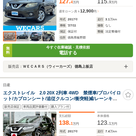
127.
115.
4
9
万円
万円
12,900
通常ローン
月々
円
年式
2017
年
走行
3.1
万km
車検
'27/11
修復
なし
保証
保証付
整備
法定整備付
住所
徳島県板野郡
今すぐ在庫確認・見積依頼
無
電話する
料
販売店：
ＷＥＣＡＲＳ（ウィーカーズ） 徳島上板店
日産
エクストレイル 2.0 20X 2列車 4WD 禁煙車/プロパイロ
ット/カプロンシート/追従クルコン/衝突軽減/レーンキー
プ/純正フルセグナビ・バックカメラ/ETC/スマートキー/
販売店保証
車両品質評価書付
購入プラン付
純正AW/ドラレコ
支払総額
本体価格
138.
123.
1
1
万円
万円
年式
2017
年
走行
7.4
万km