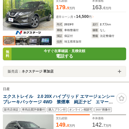
ETC 純正18インチAW
支払総額
本体価格
179.
163.
9
6
万円
万円
14,500
通常ローン
月々
円
年式
2019
年
走行
2.7
万km
車検
車検整備付
修復
なし
保証
保証付
整備
法定整備付
住所
埼玉県草加市
今すぐ在庫確認・見積依頼
無
電話する
料
販売店：
ネクステージ 草加店
日産
エクストレイル 2.0 20X ハイブリッド エマージェンシー
ブレーキパッケージ 4WD 禁煙車 純正ナビ エマージ
ェンシーブレーキ バックカメラ パワーバックドア
販売店保証
車両品質評価書付
購入プラン付
オンライン相談可
360°画像付
シートヒーター ダウンヒルアシストコントロール ビ
ルトインETC 純正フロアマット ルーフレール 純正
支払総額
本体価格
アルミホイール
149.
142.
8
7
万円
万円