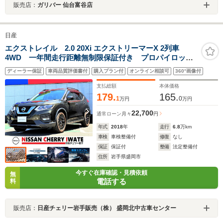
販売店：
ガリバー 仙台富谷店
日産
エクストレイル 2.0 20Xi エクストリーマーX 2列車
4WD 一年間走行距離無制限保証付き プロパイロッ
ト 純正ナビ アラウンドビューモニター ルーフレー
ディーラー保証
車両品質評価書付
購入プラン付
オンライン相談可
360°画像付
ル LEDヘッドライト インテリジェントキー
支払総額
本体価格
179.
165.
1
0
万円
万円
22,700
通常ローン
月々
円
年式
2018
年
走行
6.8
万km
車検
車検整備付
修復
なし
保証
保証付
整備
法定整備付
住所
岩手県盛岡市
今すぐ在庫確認・見積依頼
無
電話する
料
販売店：
日産チェリー岩手販売（株） 盛岡北中古車センター