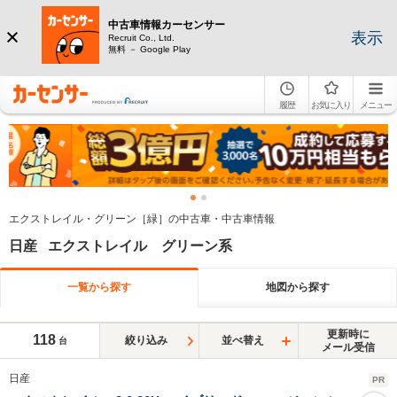
中古車情報カーセンサー
表示
Recruit Co., Ltd.
無料 － Google Play
履歴
お気に入り
メニュー
エクストレイル・グリーン［緑］の中古車・中古車情報
日産 エクストレイル グリーン系
一覧から探す
地図から探す
更新時に
118
絞り込み
並べ替え
台
メール受信
日産
PR