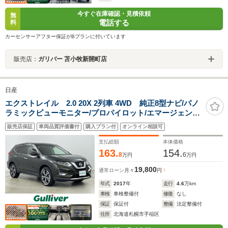
今すぐ在庫確認・見積依頼
無
電話する
料
カーセンサーアフター保証がBプランに付いています
販売店：
ガリバー 苫小牧新開町店
日産
エクストレイル 2.0 20X 2列車 4WD 純正8型ナビ/パノ
ラミックビューモニター/プロパイロット/エマージェンシ
ーブレーキ/クリアランソナー/パワーバックドア/レーンキ
販売店保証
車両品質評価書付
購入プラン付
オンライン相談可
ープ/ドラレコ/
支払総額
本体価格
163.
154.
8
6
万円
万円
19,800
通常ローン
月々
円
年式
2017
年
走行
4.6
万km
車検
車検整備付
修復
なし
保証
保証付
整備
法定整備付
住所
北海道札幌市手稲区