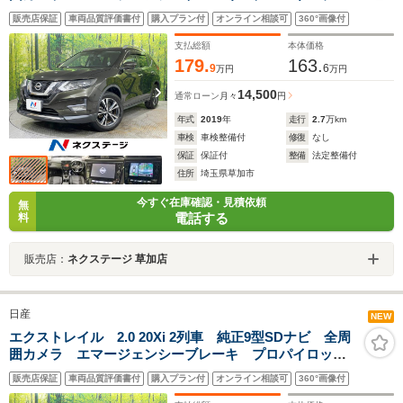
ト 禁煙車 電動リアゲート ルーフレール デジタル
販売店保証
車両品質評価書付
購入プラン付
オンライン相談可
360°画像付
インナーミラー コーナーセンサー LEDヘッド
ETC 純正18インチAW
支払総額
本体価格
179.
163.
9
6
万円
万円
14,500
通常ローン
月々
円
年式
2019
年
走行
2.7
万km
車検
車検整備付
修復
なし
保証
保証付
整備
法定整備付
住所
埼玉県草加市
今すぐ在庫確認・見積依頼
無
電話する
料
販売店：
ネクステージ 草加店
日産
NEW
エクストレイル 2.0 20Xi 2列車 純正9型SDナビ 全周
囲カメラ エマージェンシーブレーキ プロパイロッ
ト 禁煙車 電動リアゲート ルーフレール デジタル
販売店保証
車両品質評価書付
購入プラン付
オンライン相談可
360°画像付
インナーミラー コーナーセンサー LEDヘッド