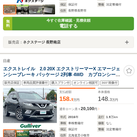
保証
保証付
整備
法定整備付
住所
長野県長野市
今すぐ在庫確認・見積依頼
無
電話する
料
販売店：
ネクステージ 長野南店
日産
エクストレイル 2.0 20X エクストリーマーX エマージェ
ンシーブレーキ パッケージ 2列車 4WD カプロンシート
シートヒーター
販売店保証
車両品質評価書付
購入プラン付
オンライン相談可
360°画像付
支払総額
本体価格
158.
148.
9
3
万円
万円
20,100
通常ローン
月々
円
年式
2016
年
走行
1.9
万km
車検
車検整備付
修復
なし
保証
保証付
整備
法定整備付
住所
北海道苫小牧市