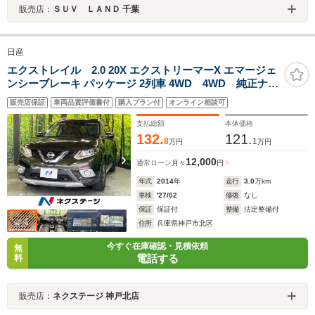
販売店：
ＳＵＶ ＬＡＮＤ 千葉
日産
エクストレイル 2.0 20X エクストリーマーX エマージェ
ンシーブレーキ パッケージ 2列車 4WD 4WD 純正ナ
ビ 全周囲カメラ 衝突軽減装置 ETC シートヒータ
販売店保証
車両品質評価書付
購入プラン付
オンライン相談可
ー スマートキー クルコン オートライト LEDヘッ
ド アイドリングストップ Bluetooth接続 地デジ
支払総額
本体価格
132.
121.
8
1
万円
万円
12,000
通常ローン
月々
円
年式
2014
年
走行
3.0
万km
車検
'27/02
修復
なし
保証
保証付
整備
法定整備付
住所
兵庫県神戸市北区
今すぐ在庫確認・見積依頼
無
電話する
料
販売店：
ネクステージ 神戸北店