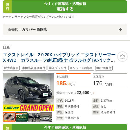
今すぐ在庫確認・見積依頼
無
電話する
料
カーセンサーアフター保証がA/Bプランに付いています
販売店：
ガリバー 高岡店
日産
エクストレイル 2.0 20X ハイブリッド エクストリーマー
X 4WD ガラスルーフ/純正9型ナビ/フルセグTV/バックカ
メラ/エマージェンシーブレーキ/純正ドラレコ/ビルトイン
販売店保証
車両品質評価書付
購入プラン付
オンライン相談可
360°画像付
ETC/パワーバックドア/カプロンシート/シートヒーター全
席/ドアバイザー/LEDヘッドライト/ミラーヒータ/禁煙車
支払総額
本体価格
185.
176.
9
7
万円
万円
22,500
通常ローン
月々
円
年式
2018
年
走行
5.3
万km
車検
車検整備付
修復
なし
保証
保証付
整備
法定整備付
住所
千葉県柏市
今すぐ在庫確認・見積依頼
無