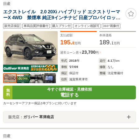
日産
エクストレイル 2.0 20Xi ハイブリッド エクストリーマ
ーX 4WD 禁煙車 純正9インチナビ 日産プロパイロット
プロパイロットシステム 電動パーキングブレーキ オート
販売店保証
車両品質評価書付
購入プラン付
オンライン相談可
360°画像付
ブレーキホールド アラウンドビューモニター 後側方車両
検知警報 後退時車両検知警報 エマージェンシーブレーキ
支払総額
本体価格
195.
189.
8
1
万円
万円
23,700
通常ローン
月々
円
年式
2018
年
走行
4.1
万km
車検
'27/09
修復
なし
保証
保証付
整備
法定整備付
住所
滋賀県草津市
今すぐ在庫確認・見積依頼
無
電話する
料
カーセンサーアフター保証がBプランに付いています
販売店：
ガリバー 草津南店
日産