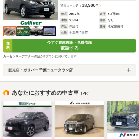
18,900
通常ローン
月々
円
年式
2017
年
走行
5.3
万km
車検
'28/04
修復
なし
保証
保証付
整備
法定整備付
住所
千葉県印西市
今すぐ在庫確認・見積依頼
無
電話する
料
カーセンサーアフター保証がBプランに付いています
販売店：
ガリバー 千葉ニュータウン店
あなたにおすすめの中古車
［PR］