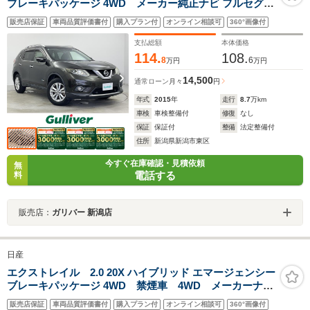
ブレーキパッケージ 4WD メーカー純正ナビ フルセグ
全方位カメラ
販売店保証
車両品質評価書付
購入プラン付
オンライン相談可
360°画像付
支払総額
本体価格
114.
108.
8
6
万円
万円
14,500
通常ローン
月々
円
年式
2015
年
走行
8.7
万km
車検
車検整備付
修復
なし
保証
保証付
整備
法定整備付
住所
新潟県新潟市東区
今すぐ在庫確認・見積依頼
無
電話する
料
販売店：
ガリバー 新潟店
日産
エクストレイル 2.0 20X ハイブリッド エマージェンシー
ブレーキパッケージ 4WD 禁煙車 4WD メーカーナ
ビ 全周囲カメラ ガラスルーフ エマージェンシーブ
販売店保証
車両品質評価書付
購入プラン付
オンライン相談可
360°画像付