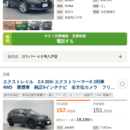
年式
2014
年
走行
6.6
万km
車検
'27/04
修復
なし
保証
保証付
整備
法定整備付
住所
青森県八戸市
今すぐ在庫確認・見積依頼
無
電話する
料
販売店：
ガリバー ４５号八戸店
日産
エクストレイル 2.0 20Xi エクストリーマーX 2列車
4WD 禁煙車 純正9インチナビ 全方位カメラ フリッ
プダウンモニター 衝突軽減 デジタルインナーミラ
販売店保証
車両品質評価書付
購入プラン付
オンライン相談可
360°画像付
ー 全席シートヒーター LEDヘッドライト ETC ダ
ウンヒルアシストコントロール プロパイロット
支払総額
本体価格
157.
151.
8
5
万円
万円
19,100
通常ローン
月々
円
年式
2018
年
走行
7.9
万km