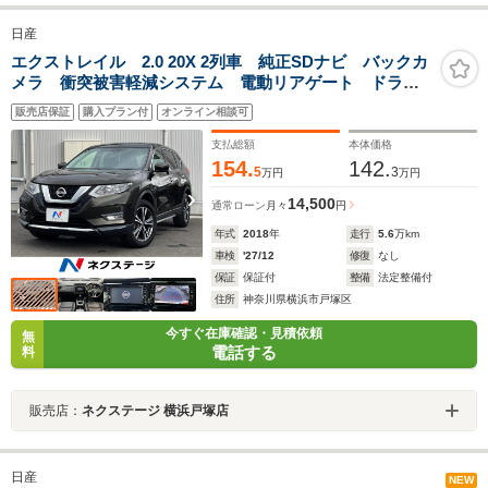
日産
エクストレイル 2.0 20X 2列車 純正SDナビ バックカ
メラ 衝突被害軽減システム 電動リアゲート ドラレ
コ スマートキー ビルトインETC 純正18インチアル
販売店保証
購入プラン付
オンライン相談可
ミ オートハイビーム 車線逸脱警報 デュアルエアコ
ン Bluetooth
支払総額
本体価格
154.
142.
5
3
万円
万円
14,500
通常ローン
月々
円
年式
2018
年
走行
5.6
万km
車検
'27/12
修復
なし
保証
保証付
整備
法定整備付
住所
神奈川県横浜市戸塚区
今すぐ在庫確認・見積依頼
無
電話する
料
販売店：
ネクステージ 横浜戸塚店
日産
NEW