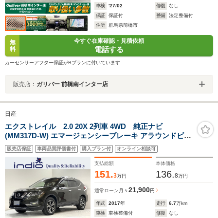
車検
'27/02
修復
なし
保証
保証付
整備
法定整備付
住所
群馬県前橋市
今すぐ在庫確認・見積依頼
無
電話する
料
カーセンサーアフター保証がBプランに付いています
販売店：
ガリバー 前橋南インター店
日産
エクストレイル 2.0 20X 2列車 4WD 純正ナビ
(MM317D-W) エマージェンシーブレーキ アラウンドビュ
ーモニター ETC スペアキー スマートルームミラー 純正
販売店保証
車両品質評価書付
購入プラン付
オンライン相談可
アルミホイール パワーバックドア Bluetooth ルーフレー
ル
支払総額
本体価格
151.
136.
3
8
万円
万円
21,900
通常ローン
月々
円
年式
2017
年
走行
6.7
万km
車検
車検整備付
修復
なし