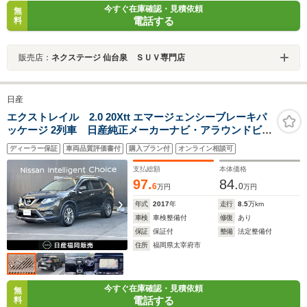
今すぐ在庫確認・見積依頼
無
電話する
料
販売店：
ネクステージ 仙台泉 ＳＵＶ専門店
日産
エクストレイル 2.0 20Xtt エマージェンシーブレーキパ
ッケージ 2列車 日産純正メーカーナビ・アラウンドビュ
ーモニター・ETC・シートヒーター・エマージェンシー
ディーラー保証
車両品質評価書付
購入プラン付
オンライン相談可
ブレーキ
支払総額
本体価格
97.
84.
6
0
万円
万円
年式
2017
年
走行
8.5
万km
車検
車検整備付
修復
あり
保証
保証付
整備
法定整備付
住所
福岡県太宰府市
今すぐ在庫確認・見積依頼
無
電話する
料