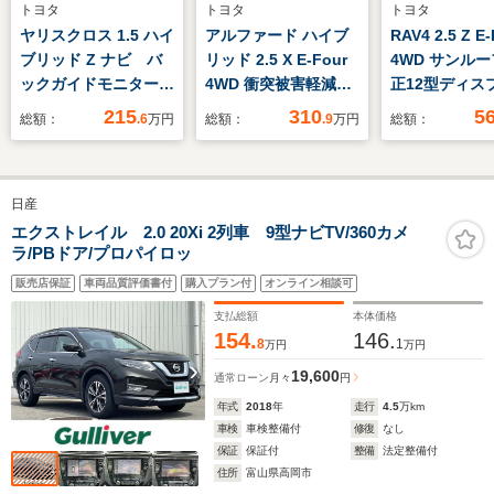
トヨタ
トヨタ
トヨタ
ヤリスクロス 1.5 ハイ
アルファード ハイブ
RAV4 2.5 Z E
ブリッド Z ナビ バ
リッド 2.5 X E-Four
4WD サンル
ックガイドモニター
4WD 衝突被害軽減ブ
正12型ディス
ETC BSM
レーキ・メモリーナビ
イ 全周囲カ
215
310
5
総額：
.6
万円
総額：
.9
万円
総額：
付
急時操舵支援
チームメイト
車 BSM デ
日産
インナーミラ
ダークルーズ
エクストレイル 2.0 20Xi 2列車 9型ナビTV/360カメ
ラ/PBドア/プロパイロッ
ベンチレーシ
席シートヒ
販売店保証
車両品質評価書付
購入プラン付
オンライン相談可
ETC
支払総額
本体価格
154.
146.
8
1
万円
万円
19,600
通常ローン
月々
円
年式
2018
年
走行
4.5
万km
車検
車検整備付
修復
なし
保証
保証付
整備
法定整備付
住所
富山県高岡市