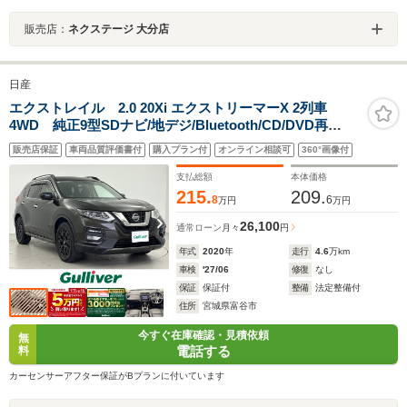
販売店：
ネクステージ 大分店
日産
エクストレイル 2.0 20Xi エクストリーマーX 2列車
4WD 純正9型SDナビ/地デジ/Bluetooth/CD/DVD再
生/HDMI/全方位カメラ/デジタルインナーミラー/純正ドラ
販売店保証
車両品質評価書付
購入プラン付
オンライン相談可
360°画像付
イブレコーダー/ビルトインETC/プロパイロット/レーダー
クルーズコントロール/電動リアゲート/ルーフレール/禁煙
支払総額
本体価格
車
215.
209.
8
6
万円
万円
26,100
通常ローン
月々
円
年式
2020
年
走行
4.6
万km
車検
'27/06
修復
なし
保証
保証付
整備
法定整備付
住所
宮城県富谷市
今すぐ在庫確認・見積依頼
無
電話する
料
カーセンサーアフター保証がBプランに付いています