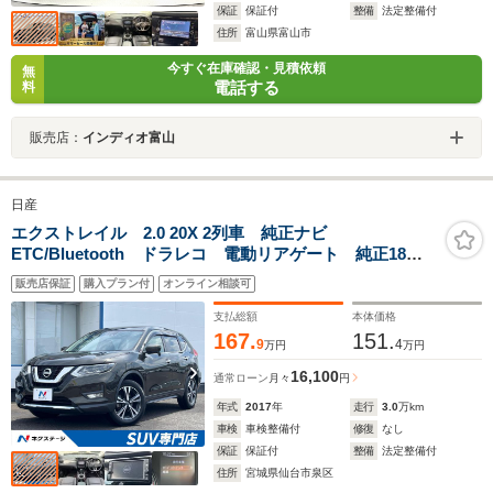
保証
保証付
整備
法定整備付
住所
富山県富山市
今すぐ在庫確認・見積依頼
無
電話する
料
販売店：
インディオ富山
日産
エクストレイル 2.0 20X 2列車 純正ナビ
ETC/Bluetooth ドラレコ 電動リアゲート 純正18イ
ンチアルミ インテリジェントエマージェンシーブレー
販売店保証
購入プラン付
オンライン相談可
キ 防水シート LEDヘッドライト デュアルオートエ
アコン 禁煙車
支払総額
本体価格
167.
151.
9
4
万円
万円
16,100
通常ローン
月々
円
年式
2017
年
走行
3.0
万km
車検
車検整備付
修復
なし
保証
保証付
整備
法定整備付
住所
宮城県仙台市泉区