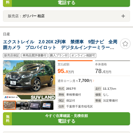
電話する
料
販売店：
ガリバー 柏店
日産
エクストレイル 2.0 20X 2列車 禁煙車 9型ナビ 全周
囲カメラ プロパイロット デジタルインナーミラー
電動リアゲート エマージェンシーブレーキ クリアラ
販売店保証
車両品質評価書付
購入プラン付
オンライン相談可
ンスソナー LEDヘッドライト 純正18インチAW
Bluetooth接続
支払総額
本体価格
95.
78.
9
6
万円
万円
7,700
通常ローン
月々
円
年式
2017
年
走行
11.1
万km
車検
車検整備付
修復
なし
保証
保証付
整備
法定整備付
住所
千葉県千葉市稲毛区
今すぐ在庫確認・見積依頼
無
電話する
料