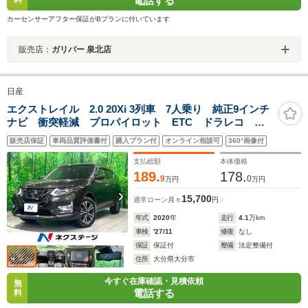
電話する
カーセンサーアフター保証がBプランに付いています
販売店：
ガリバー 泉北店
日産
エクストレイル 2.0 20Xi 3列車 7人乗り 純正9インチ
ナビ 衝突軽減 プロパイロット ETC ドラレコ フ
ルセグ Bluetooth接続 パワーバックドア デジタルイ
販売店保証
車両品質評価書付
購入プラン付
オンライン相談可
360°画像付
ンナーミラー LEDヘッド ルーフレール スマートキ
ー
支払総額
本体価格
189.
178.
9
0
万円
万円
15,700
通常ローン
月々
円
年式
2020
年
走行
4.1
万km
車検
'27/11
修復
なし
保証
保証付
整備
法定整備付
住所
大分県大分市
今すぐ在庫確認・見積依頼
無
電話する
料