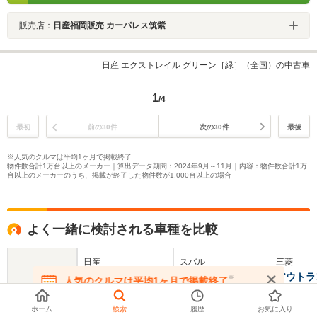
販売店：
日産福岡販売 カーパレス筑紫
日産 エクストレイル グリーン［緑］（全国）の中古車
1
/4
最初
前の30件
次の30件
最後
※人気のクルマは平均1ヶ月で掲載終了
物件数合計1万台以上のメーカー｜算出データ期間：2024年9月～11月｜内容：物件数合計1万
台以上のメーカーのうち、掲載が終了した物件数が1,000台以上の場合
よく一緒に検討される車種を比較
日産
スバル
三菱
デュアリス
インプレッサXV
アウトラ
※
人気のクルマは平均1ヶ月で掲載終了
PHEV
在庫が無くなる前にお問い合わせください
基本情報
ホーム
検索
履歴
お気に入り