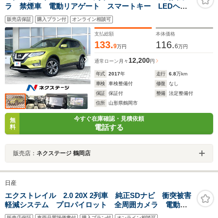
ラ 禁煙車 電動リアゲート スマートキー LEDヘッ
ド ETC 純正18インチアルミ オートライト オート
販売店保証
購入プラン付
オンライン相談可
エアコン Bluetooth CD DVD再生 フルセグ
支払総額
本体価格
133.
116.
9
6
万円
万円
12,200
通常ローン
月々
円
年式
2017
年
走行
6.8
万km
車検
車検整備付
修復
なし
保証
保証付
整備
法定整備付
住所
山形県鶴岡市
今すぐ在庫確認・見積依頼
無
電話する
料
販売店：
ネクステージ 鶴岡店
日産
エクストレイル 2.0 20X 2列車 純正SDナビ 衝突被害
軽減システム プロパイロット 全周囲カメラ 電動リ
アゲート 合皮シート コーナーセンサー スマートキ
販売店保証
車両品質評価書付
購入プラン付
オンライン相談可