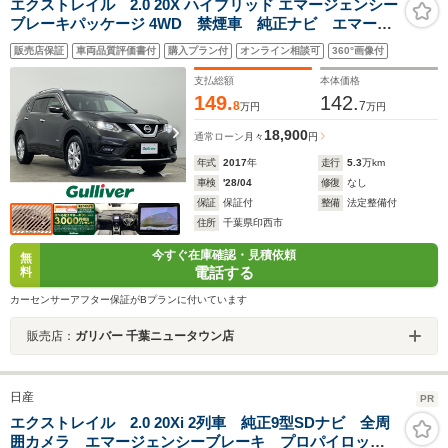
エクストレイル 2.0 20X ハイブリッド エマージェンシー
ブレーキパッケージ 4WD 禁煙車 純正ナビ エマージ
ェンシーブレーキ バックカメラ パワーバックドア
販売店保証
車両品質評価書付
購入プラン付
オンライン相談可
360°画像付
シートヒーター ダウンヒルアシストコントロール ビ
ルトインETC 純正フロアマット ルーフレール 純正
支払総額
本体価格
アルミホイール
149.
142.
8
7
万円
万円
18,900
通常ローン
月々
円
年式
2017
年
走行
5.3
万km
車検
'28/04
修復
なし
保証
保証付
整備
法定整備付
住所
千葉県印西市
今すぐ在庫確認・見積依頼
無
電話する
料
カーセンサーアフター保証がBプランに付いています
販売店：
ガリバー 千葉ニュータウン店
日産
PR
エクストレイル 2.0 20Xi 2列車 純正9型SDナビ 全周
囲カメラ エマージェンシーブレーキ プロパイロッ