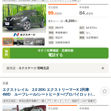
ー LEDヘッド ビルトインETC 純正18インチアルミ
支払総額
本体価格
99.
84.
9
4
万円
万円
8,200
通常ローン
月々
円
年式
2017
年
走行
12.3
万km
車検
車検整備付
修復
なし
保証
保証付
整備
法定整備付
住所
宮崎県宮崎市
今すぐ在庫確認・見積依頼
無
電話する
料
販売店：
ネクステージ 宮崎北店
日産
エクストレイル 2.0 20Xi エクストリーマーX 2列車
4WD ルーフレール/シートヒーター/プロパイロット/イ
ンテリジェントエマブレ・アラウンドビュー・ルームミ
販売店保証
車両品質評価書付
購入プラン付
オンライン相談可
360°画像付
ラー/オートバックドア/LEDヘッド/ハイビームアシスト/
純正SDナビ/フルセグ/DVD/Bluetooth/ETC
支払総額
本体価格