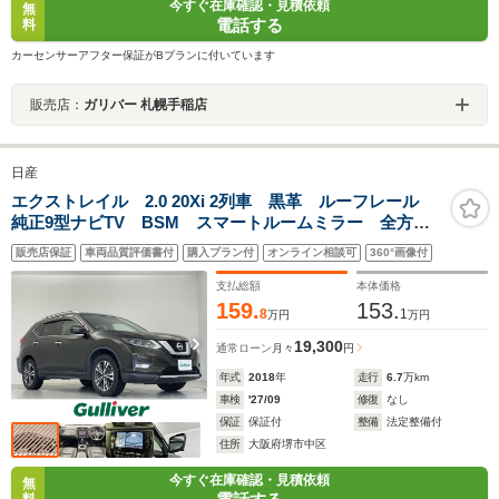
今すぐ在庫確認・見積依頼
無
電話する
料
カーセンサーアフター保証がBプランに付いています
販売店：
ガリバー 札幌手稲店
日産
エクストレイル 2.0 20Xi 2列車 黒革 ルーフレール
純正9型ナビTV BSM スマートルームミラー 全方
位 ドラレコ ETC 電動リア LEDヘッドライト フ
販売店保証
車両品質評価書付
購入プラン付
オンライン相談可
360°画像付
ォグランプ 純正18インチAW 純正フロアマット ドア
バイザー 禁煙車
支払総額
本体価格
159.
153.
8
1
万円
万円
19,300
通常ローン
月々
円
年式
2018
年
走行
6.7
万km
車検
'27/09
修復
なし
保証
保証付
整備
法定整備付
住所
大阪府堺市中区
今すぐ在庫確認・見積依頼
無
料