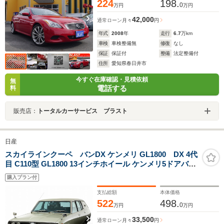
224
198.
0
万円
万円
42,000
通常ローン
月々
円
年式
2008
年
走行
6.7
万km
車検
車検整備無
修復
なし
保証
保証付
整備
法定整備付
住所
愛知県春日井市
今すぐ在庫確認・見積依頼
無
電話する
料
販売店：
トータルカーサービス ブラスト
日産
スカイラインクーペ バンDX ケンメリ GL1800 DX 4代
目 C110型 GL1800 13インチホイール ケンメリ5ドアバン
VPC110 純正ホイールキャップ G18型エンジン ETC
購入プラン付
支払総額
本体価格
522
498.
0
万円
万円
33,500
通常ローン
月々
円