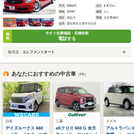
年式
2004
年
走行
6.9
万km
車検
'27/07
修復
なし
保証
保証付
整備
法定整備付
住所
愛知県名古屋市天白区
今すぐ在庫確認・見積依頼
無
電話する
料
販売店：
エレファントオート
あなたにおすすめの中古車
［PR］
日産
三菱
スズキ
デイズルークス 660
eKクロス 660 G 全方
アルトラパン 66