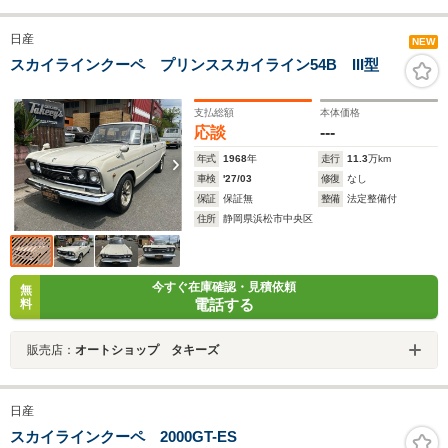
日産
NEW
スカイラインクーペ プリンススカイライン54B III型
支払総額
本体価格
応談
---
年式
1968
年
走行
11.3
万km
車検
'27/03
修復
なし
保証
保証無
整備
法定整備付
住所
静岡県浜松市中央区
今すぐ在庫確認・見積依頼
無
電話する
料
販売店：
オートショップ タキーズ
日産
スカイラインクーペ 2000GT-ES