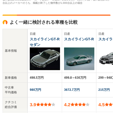
台以上のメーカーのうち、掲載が終了した物件数が1,000台以上の場合
よく一緒に検討される車種を比較
日産
日産
日産
スカイラインGT-R
スカイラインGT-R
スカイラ
セダン
基本情報
新車価格
498.5万円
499.8～630万円
299～94
中古車
980万円
3672.7万円
215万円
平均価格
クチコミ
3.9
4.2
4.5
総合評価