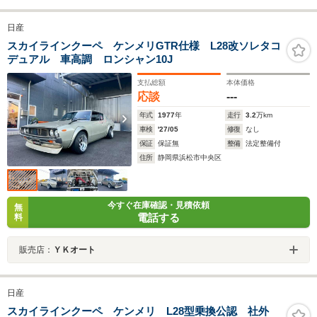
日産
スカイラインクーペ ケンメリGTR仕様 L28改ソレタコ
デュアル 車高調 ロンシャン10J
支払総額
本体価格
応談
---
年式
1977
年
走行
3.2
万km
車検
'27/05
修復
なし
保証
保証無
整備
法定整備付
住所
静岡県浜松市中央区
今すぐ在庫確認・見積依頼
無
電話する
料
販売店：
ＹＫオート
日産
スカイラインクーペ ケンメリ L28型乗換公認 社外