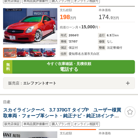
販売店保証
車両品質評価書付
購入プラン付
オンライン相談可
ボキャリパー・SSR20インチAW・SUXONマフラー・タ
ナベ車高調・GTウィング・ETC・パワーシート・シート
支払総額
本体価格
ヒーター
198
174.
9
万円
万円
15,000
残価ローン
月々
円
年式
2004
年
走行
6.9
万km
車検
'27/07
修復
なし
保証
保証付
整備
法定整備付
住所
愛知県名古屋市天白区
今すぐ在庫確認・見積依頼
無
電話する
料
販売店：
エレファントオート
日産
スカイラインクーペ 3.7 370GT タイプP ユーザー様買
取車両・フォーブ革シート・純正ナビ・純正18インチア
ルミホイール・オプションリアスポイラー・ETC・木目
販売店保証
車両品質評価書付
購入プラン付
オンライン相談可
パネル・バックカメラ・Bluetooth・パワーシート・シー
トヒーター・インフィニティエンブレム
支払総額
本体価格