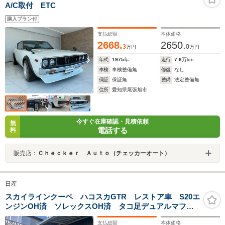
A/C取付 ETC
購入プラン付
支払総額
本体価格
2668.
2650.
3
0
万円
万円
年式
1975
年
走行
7.6
万km
車検
車検整備無
修復
なし
保証
保証無
整備
法定整備無
住所
愛知県尾張旭市
今すぐ在庫確認・見積依頼
無
電話する
料
販売店：
Ｃｈｅｃｋｅｒ Ａｕｔｏ（チェッカーオート）
日産
スカイラインクーペ ハコスカGTR レストア車 S20エ
ンジンOH済 ソレックスOH済 タコ足デュアルマフラ
ー 前後ビルシュタイン車高調 ワタナベ 仕上実施済
支払総額
本体価格