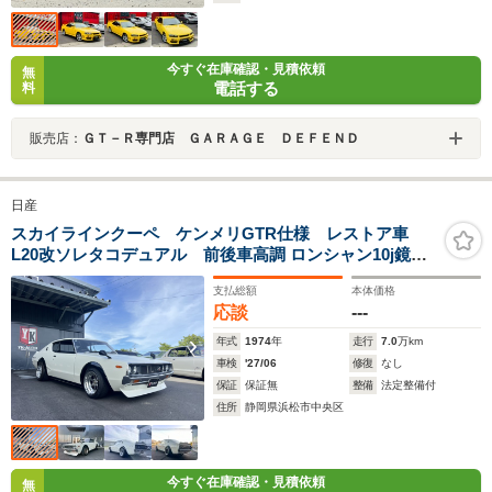
今すぐ在庫確認・見積依頼
無
電話する
料
販売店：
ＧＴ－Ｒ専門店 ＧＡＲＡＧＥ ＤＥＦＥＮＤ
日産
スカイラインクーペ ケンメリGTR仕様 レストア車
L20改ソレタコデュアル 前後車高調 ロンシャン10j鏡面
バフ 新ガスクーラー
支払総額
本体価格
応談
---
年式
1974
年
走行
7.0
万km
車検
'27/06
修復
なし
保証
保証無
整備
法定整備付
住所
静岡県浜松市中央区
今すぐ在庫確認・見積依頼
無