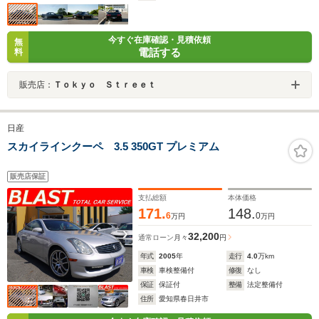
今すぐ在庫確認・見積依頼
無
電話する
料
販売店：
Ｔｏｋｙｏ Ｓｔｒｅｅｔ
日産
スカイラインクーペ 3.5 350GT プレミアム
販売店保証
支払総額
本体価格
171.
148.
6
0
万円
万円
32,200
通常ローン
月々
円
年式
2005
年
走行
4.0
万km
車検
車検整備付
修復
なし
保証
保証付
整備
法定整備付
住所
愛知県春日井市