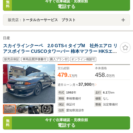
今すぐ在庫確認・見積依頼
無
電話する
料
販売店：
トータルカーサービス ブラスト
日産
スカイラインクーペ 2.0 GTS-t タイプM 社外エアロ リ
アスポイラー CUSCOタワーバー 柿本マフラー HKSエア
クリ NARDI ETC
販売店保証
車両品質評価書付
購入プラン付
オンライン相談可
支払総額
本体価格
479.
458.
1
0
万円
万円
37,900
通常ローン
月々
円
年式
1992
年
走行
6.2
万km
車検
車検整備付
修復
なし
保証
保証付
整備
法定整備付
住所
愛知県清須市
今すぐ在庫確認・見積依頼
無
電話する
料