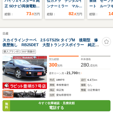
ハイウェイスターX 純
位カメラ デジタルイ
禁煙 セーフ
正 SDナビ/両側電動ス
ンナーミラー マルチ
ート ルーフ
ライドドア/アラウン
アラウンドビューモニ
ア 純正アル
73
82
1
総額：
.9
万円
総額：
.8
万円
総額：
ドビューモニター/ヘ
ター レーンキープア
ル付サマータ
ッドランプ
シスト 衝突軽減パー
込 LEDヘッ
HID/ETC/EBD付ABS/
キングセンサー ドラ
ト シートヒ
日産
アイドリングストッ
イブレコーダー LED
ETC スマ
プ/フルセグTV/エアバ
ヘッドライト オート
プッシュスタ
スカイラインクーペ 2.5 GTS25t タイプM 後期型 修
復歴無し RB25DET 大型トランクスポイラー 純正16
ッグ 運転席/エアバッ
ライト シートヒータ
正フロアマッ
アルミ 社外マフラー 新車保証書
グ 助手席
ー
CDオーディオ
購入プラン付
360°画像付
支払総額
本体価格
300
280.
0
万円
万円
21,700
通常ローン
月々
円
年式
1997
年
走行
6.2
万km
車検
車検整備付
修復
なし
保証
保証無
整備
法定整備付
住所
愛知県豊明市
今すぐ在庫確認・見積依頼
無
電話する
料