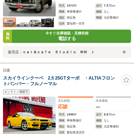
年式
1973
年
走行
7.5
万km
車検
車検整備付
修復
なし
保証
保証無
整備
法定整備付
住所
愛知県一宮市
今すぐ在庫確認・見積依頼
無
電話する
料
販売店：
ｃａｒ＆ｃａｆｅ Ｓｔｕｄｉｏ ＷＭ Ｊ
日産
スカイラインクーペ 2.5 25GTターボ ・ALTIAフロン
トバンパー・フルノーマル
オンライン相談可
支払総額
本体価格
応談
---
年式
1998
年
走行
8.8
万km
車検
車検整備付
修復
なし
保証
保証無
整備
法定整備別
住所
愛知県清須市