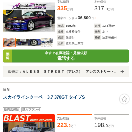
支払総額
本体価格
335
317.
0
万円
万円
36,800
通常ローン
月々
円
年式
1993
年
走行
13.4
万km
車検
車検整備付
修復
あり
保証
保証付
整備
法定整備付
住所
岐阜県山県市
今すぐ在庫確認・見積依頼
無
電話する
料
販売店：
ＡＬＥＳＳ ＳＴＲＥＥＴ（アレス） アレスストリート スカイライン／ローレル／ マークＩＩ／チェイサー／８６ カスタム専門店
日産
スカイラインクーペ 3.7 370GT タイプS
販売店保証
購入プラン付
支払総額
本体価格
223.
198.
2
0
万円
万円