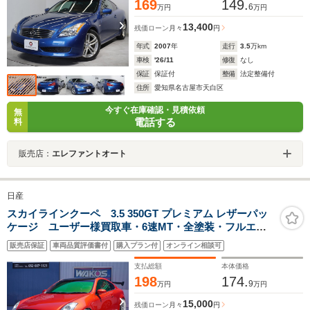
169
149.
6
万円
万円
13,400
残価ローン
月々
円
年式
2007
年
走行
3.5
万km
車検
'26/11
修復
なし
保証
保証付
整備
法定整備付
住所
愛知県名古屋市天白区
今すぐ在庫確認・見積依頼
無
電話する
料
販売店：
エレファントオート
日産
スカイラインクーペ 3.5 350GT プレミアム レザーパッ
ケージ ユーザー様買取車・6速MT・全塗装・フルエア
ロ・ローダウン・BOSEサウンド・レザーシート・ブレン
販売店保証
車両品質評価書付
購入プラン付
オンライン相談可
ボキャリパー・SSR20インチAW・SUXONマフラー・タ
ナベ車高調・GTウィング・ETC・パワーシート・シート
支払総額
本体価格
ヒーター
198
174.
9
万円
万円
15,000
残価ローン
月々
円