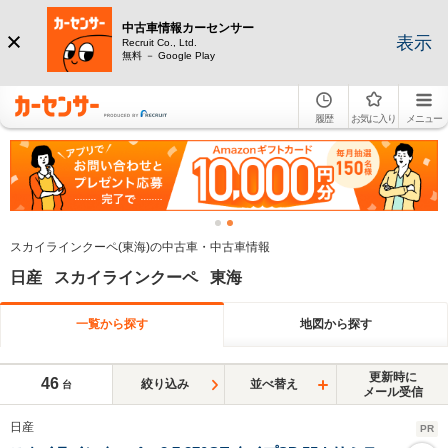
中古車情報カーセンサー
表示
Recruit Co., Ltd.
無料 － Google Play
履歴
お気に入り
メニュー
スカイラインクーペ(東海)の中古車・中古車情報
日産 スカイラインクーペ 東海
一覧から探す
地図から探す
更新時に
46
絞り込み
並べ替え
台
メール受信
日産
PR