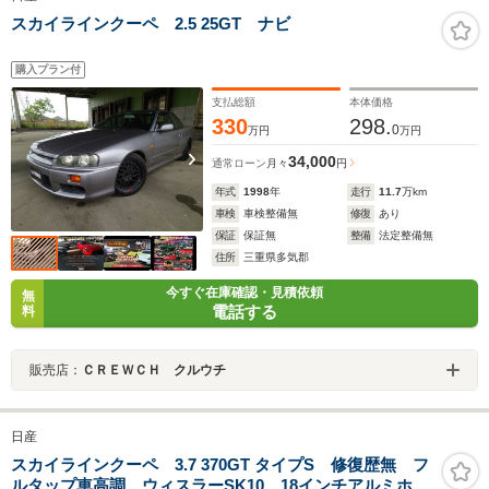
スカイラインクーペ 2.5 25GT ナビ
購入プラン付
支払総額
本体価格
330
298.
0
万円
万円
34,000
通常ローン
月々
円
年式
1998
年
走行
11.7
万km
車検
車検整備無
修復
あり
保証
保証無
整備
法定整備無
住所
三重県多気郡
今すぐ在庫確認・見積依頼
無
電話する
料
販売店：
ＣＲＥＷＣＨ クルウチ
日産
スカイラインクーペ 3.7 370GT タイプS 修復歴無 フ
ルタップ車高調 ウィスラーSK10 18インチアルミホイ