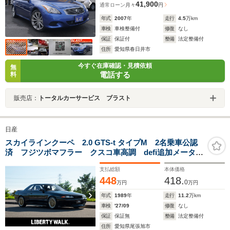
41,900
通常ローン
月々
円
年式
2007
年
走行
4.5
万km
車検
車検整備付
修復
なし
保証
保証付
整備
法定整備付
住所
愛知県春日井市
今すぐ在庫確認・見積依頼
無
電話する
料
販売店：
トータルカーサービス ブラスト
日産
スカイラインクーペ 2.0 GTS-t タイプM 2名乗車公認
済 フジツボマフラー クスコ車高調 defi追加メータ
ー momoステ RECAROシート 78ワークスLEDテー
支払総額
本体価格
ルライト アラゴスタ製フロントエアーカップ BBS
448
418.
LM 17インチAW
0
万円
万円
年式
1989
年
走行
11.2
万km
車検
'27/09
修復
なし
保証
保証無
整備
法定整備付
住所
愛知県尾張旭市