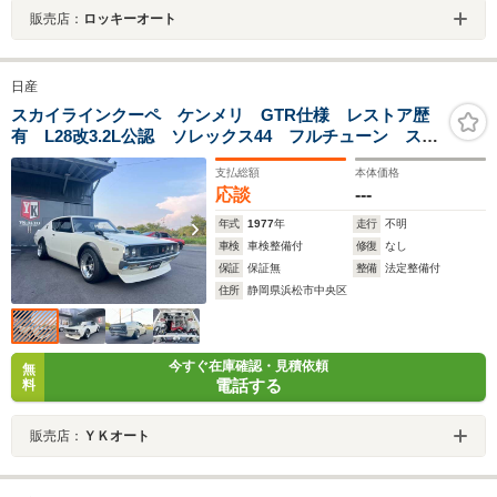
販売店：
ロッキーオート
日産
スカイラインクーペ ケンメリ GTR仕様 レストア歴
有 L28改3.2L公認 ソレックス44 フルチューン ステ
ンタコ足 ステンデュアルマフラー 71Cミッション ケ
支払総額
本体価格
ンメリGTR純正白ガラス 前後車高調 ハヤシ10J鏡面バ
応談
---
フ
年式
1977
年
走行
不明
車検
車検整備付
修復
なし
保証
保証無
整備
法定整備付
住所
静岡県浜松市中央区
今すぐ在庫確認・見積依頼
無
電話する
料
販売店：
ＹＫオート