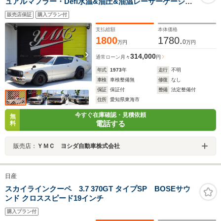
ュアルマフラー・Defi水温&油圧&油温レーサーゲージ・
ETC・KENWOOD・4点ロールバー・半革シート・エア
販売店保証
購入プラン付
コン・MK63キャリパー・スリットローター・ワタナベ
14AW
支払総額
本体価格
1800
1780.
0
万円
万円
314,000
通常ローン
月々
円
年式
1973
年
走行
不明
車検
車検整備無
修復
なし
保証
保証付
整備
法定整備付
住所
愛知県東海市
今すぐ在庫確認・見積依頼
無
電話する
料
販売店：
ＹＭＣ ヨシダ自動車株式会社
日産
スカイラインクーペ 3.7 370GT タイプSP BOSEサウ
ンド クロススピード19インチ
購入プラン付