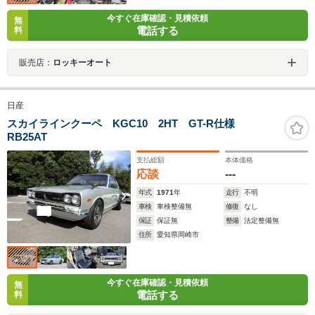
今すぐ在庫確認・見積依頼
無
電話する
料
販売店：
ロッキーオート
日産
スカイラインクーペ KGC10 2HT GT-R仕様
RB25AT
支払総額
本体価格
応談
---
年式
1971
年
走行
不明
車検
車検整備無
修復
なし
保証
保証無
整備
法定整備無
住所
愛知県岡崎市
今すぐ在庫確認・見積依頼
無
電話する
料