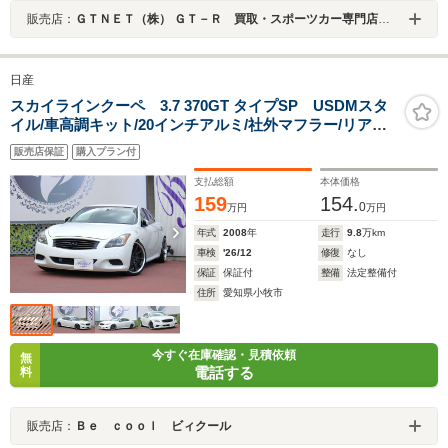
販売店：
ＧＴＮＥＴ（株） ＧＴ－Ｒ 買取・スポーツカー専門店 ＧＴＮＥＴ愛知
日産
スカイラインクーペ 3.7 370GT タイプSP USDMスタ
イル/車高調キット/20インチアルミ/社外マフラー/リアス
ポ/スリット入りブレーキローター/電動式黒革シート/シー
販売店保証
購入プラン付
トヒーター/スマートキー
支払総額
本体価格
159
154.
0
万円
万円
年式
2008
年
走行
9.8
万km
車検
'26/12
修復
なし
保証
保証付
整備
法定整備付
住所
愛知県小牧市
今すぐ在庫確認・見積依頼
無
電話する
料
販売店：
Ｂｅ ｃｏｏｌ ビィクール