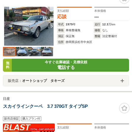
支払総額
本体価格
応談
---
年式
1979
年
走行
12.3
万km
車検
車検整備無
修復
なし
保証
保証無
整備
法定整備付
住所
静岡県浜松市中央区
今すぐ在庫確認・見積依頼
無
電話する
料
販売店：
オートショップ タキーズ
日産
スカイラインクーペ 3.7 370GT タイプSP
販売店保証
購入プラン付
支払総額
本体価格