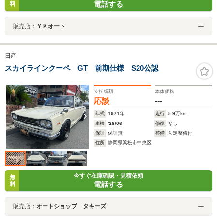
電話する
料
販売店：
ＹＫオート
日産
スカイラインクーペ GT 前期仕様 S20公認
支払総額
本体価格
応談
---
年式
1971
年
走行
5.9
万km
車検
'28/06
修復
なし
保証
保証無
整備
法定整備付
住所
静岡県浜松市中央区
今すぐ在庫確認・見積依頼
無
電話する
料
販売店：
オートショップ タキーズ