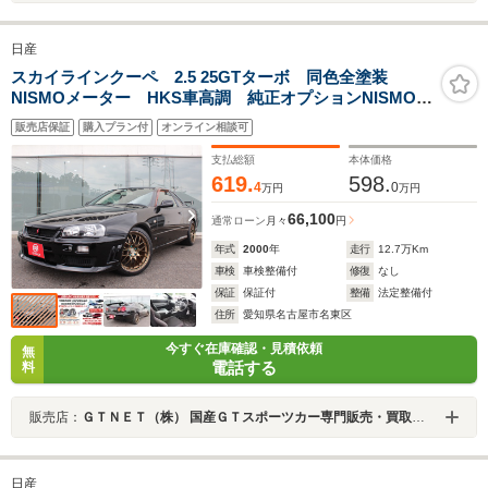
日産
スカイラインクーペ 2.5 25GTターボ 同色全塗装
NISMOメーター HKS車高調 純正オプションNISMOマ
フラー RAYS製18アルミ アルティアFバンパー
販売店保証
購入プラン付
オンライン相談可
KENWOODナビ
支払総額
本体価格
619.
598.
4
0
万円
万円
66,100
通常ローン
月々
円
年式
2000
年
走行
12.7
万Km
車検
車検整備付
修復
なし
保証
保証付
整備
法定整備付
住所
愛知県名古屋市名東区
今すぐ在庫確認・見積依頼
無
電話する
料
販売店：
ＧＴＮＥＴ（株） 国産ＧＴスポーツカー専門販売・買取専門店 ＧＴＮＥＴ 名古屋
日産