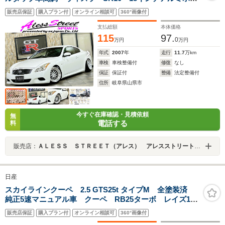
ール 純正HDDナビ Bluetooth対応 バックカメラ ハ
販売店保証
購入プラン付
オンライン相談可
360°画像付
ーフレザーシート
支払総額
本体価格
115
97.
0
万円
万円
年式
2007
年
走行
11.7
万km
車検
車検整備付
修復
なし
保証
保証付
整備
法定整備付
住所
岐阜県山県市
今すぐ在庫確認・見積依頼
無
電話する
料
販売店：
ＡＬＥＳＳ ＳＴＲＥＥＴ（アレス） アレスストリート スカイライン／ローレル／ マークＩＩ／チェイサー／８６ カスタム専門店
日産
スカイラインクーペ 2.5 GTS25t タイプM 全塗装済
純正5速マニュアル車 クーペ RB25ターボ レイズ18
インチアルミホイール ARCインタークーラー 競技用
販売店保証
購入プラン付
オンライン相談可
360°画像付
マフラー リアウイング