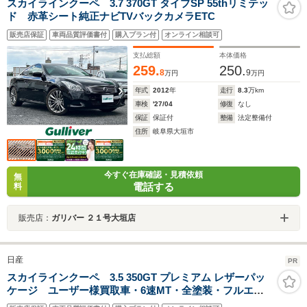
スカイラインクーペ 3.7 370GT タイプSP 55thリミテッ
ド 赤革シート純正ナビTVバックカメラETC
販売店保証
車両品質評価書付
購入プラン付
オンライン相談可
支払総額
本体価格
259.
250.
8
9
万円
万円
年式
2012
年
走行
8.3
万km
車検
'27/04
修復
なし
保証
保証付
整備
法定整備付
住所
岐阜県大垣市
今すぐ在庫確認・見積依頼
無
電話する
料
販売店：
ガリバー ２１号大垣店
日産
PR
スカイラインクーペ 3.5 350GT プレミアム レザーパッ
ケージ ユーザー様買取車・6速MT・全塗装・フルエア
ロ・ローダウン・BOSEサウンド・レザーシート・ブレン