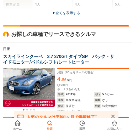
乗車定員
4人
4人
5人
▼
全てを表示する
ドア数
4ドア
2ドア
4ドア
全高
全高
全高
お探しの車種でリースできるクルマ
1.38m
1.36m
1.44m
日産
スカイラインクーペ 3.7 370GT タイプSP バック・サ
全幅
全幅
全幅
サイズ
イドモニター/パドルシフト/シートヒーター
1.78m
1.79m
1.77m
全長
全長
(全長x全幅x全高)
4.76m
4.6m
4.78m
月額（
60
ヵ月リースの場合）
4.
56
万円
頭金
0
円
ボーナス払いなし
ホイールベース
ホイールベース
ホイー
年式
2012
年
走行
5.5
万km
-m
-m
車検
車検整備無
修復
なし
保証
保証付
整備
法定整備付
10.0～12.
住所
東京都小平市
※
人気のクルマは平均1ヶ月で掲載終了
└市街地:6
今すぐ在庫確認・見積依頼
無
在庫が無くなる前にお問い合わせください
9.0km/L
WLTCモード
電話する
料
-
-
└郊外:10.
ホーム
検索
履歴
お気に入り
燃費