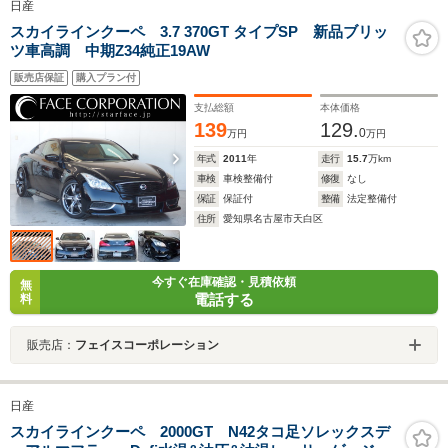
日産
スカイラインクーペ 3.7 370GT タイプSP 新品ブリッ
ツ車高調 中期Z34純正19AW
販売店保証
購入プラン付
支払総額
本体価格
139
129.
0
万円
万円
年式
2011
年
走行
15.7
万km
車検
車検整備付
修復
なし
保証
保証付
整備
法定整備付
住所
愛知県名古屋市天白区
今すぐ在庫確認・見積依頼
無
電話する
料
販売店：
フェイスコーポレーション
日産
スカイラインクーペ 2000GT N42タコ足ソレックスデ