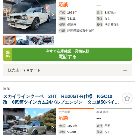
応談
---
年式
1971
年
走行
3.8
万km
車検
'26/11
修復
なし
保証
保証無
整備
法定整備付
住所
静岡県浜松市中央区
今すぐ在庫確認・見積依頼
無
電話する
料
販売店：
ＹＫオート
日産
スカイラインクーペ 2HT RB20GT-R仕様 KGC10
改 6気筒ツインカム24バルブエンジン タコ足50パイデ
ィアルマフラー 油圧パワーステアリング
支払総額
本体価格
応談
---
年式
1972
年
走行
不明
車検
'26/09
修復
なし