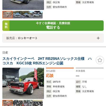
保証
保証無
整備
法定整備無
住所
愛知県岡崎市
今すぐ在庫確認・見積依頼
無
電話する
料
販売店：
ロッキーオート
日産
スカイラインクーペ 2HT RB25NAソレックス仕様 ハ
コスカ KGC10改 RB25エンジン公認
支払総額
本体価格
応談
---
年式
1971
年
走行
不明
車検
車検整備無
修復
なし
保証
保証無
整備
法定整備無
住所
愛知県岡崎市