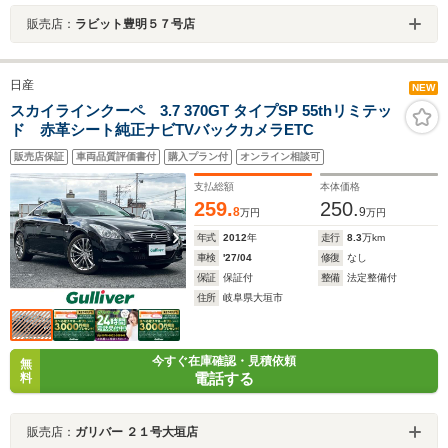
販売店：
ラビット豊明５７号店
日産
NEW
スカイラインクーペ 3.7 370GT タイプSP 55thリミテッ
ド 赤革シート純正ナビTVバックカメラETC
販売店保証
車両品質評価書付
購入プラン付
オンライン相談可
支払総額
本体価格
259.
250.
8
9
万円
万円
年式
2012
年
走行
8.3
万km
車検
'27/04
修復
なし
保証
保証付
整備
法定整備付
住所
岐阜県大垣市
今すぐ在庫確認・見積依頼
無
電話する
料
販売店：
ガリバー ２１号大垣店