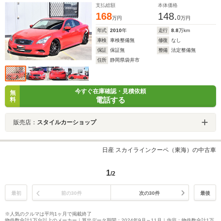
支払総額
本体価格
168
148.
0
万円
万円
年式
2010
年
走行
8.8
万km
車検
車検整備無
修復
なし
保証
保証無
整備
法定整備無
住所
静岡県袋井市
今すぐ在庫確認・見積依頼
無
電話する
料
販売店：
スタイルカーショップ
日産 スカイラインクーペ（東海）の中古車
1
/2
最初
前の30件
次の30件
最後
※人気のクルマは平均1ヶ月で掲載終了
物件数合計1万台以上のメーカー｜算出データ期間：2024年9月～11月｜内容：物件数合計1万