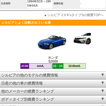
1994年02月～199
-
生産期間
燃費性能
5年04月
▲シルビア 2.0 K’sタイプSの燃費TOPへ
シルビアとよく比較されている車
ホンダ
S2000
JC08
-km/L
10・15
10.6km/L
シルビアの他のモデルの燃費情報
日産の他の車の燃費情報
他のメーカーの燃費ランキング
ボディタイプ別燃費ランキング