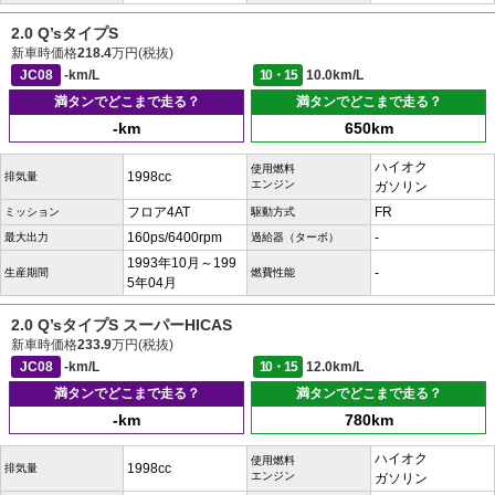
2.0 Q’sタイプS
新車時価格
218.4
万円(税抜)
JC08
-km/L
10・15
10.0km/L
満タンでどこまで走る？
満タンでどこまで走る？
-km
650km
ハイオク
使用燃料
1998cc
排気量
エンジン
ガソリン
フロア4AT
FR
ミッション
駆動方式
160ps/6400rpm
-
最大出力
過給器（ターボ）
1993年10月～199
-
生産期間
燃費性能
5年04月
2.0 Q’sタイプS スーパーHICAS
新車時価格
233.9
万円(税抜)
JC08
-km/L
10・15
12.0km/L
満タンでどこまで走る？
満タンでどこまで走る？
-km
780km
ハイオク
使用燃料
1998cc
排気量
エンジン
ガソリン