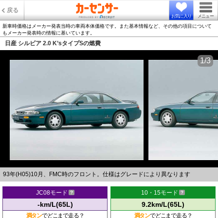
戻る
お気に入り
メニュー
新車時価格はメーカー発表当時の車両本体価格です。また基本情報など、その他の項目について
もメーカー発表時の情報に基いています。
日産 シルビア 2.0 K’sタイプSの燃費
1/3
93年(H05)10月、FMC時のフロント。仕様はグレードにより異なります
JC08モード
10・15モード
-km/L(65L)
9.2km/L(65L)
満タン
でどこまで走る？
満タン
でどこまで走る？