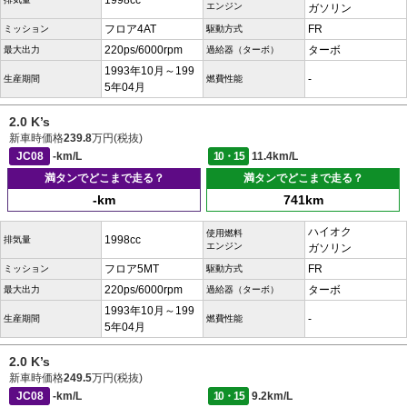
1998cc
エンジン
ガソリン
フロア4AT
FR
ミッション
駆動方式
220ps/6000rpm
ターボ
最大出力
過給器（ターボ）
1993年10月～199
-
生産期間
燃費性能
5年04月
2.0 K’s
新車時価格
239.8
万円(税抜)
JC08
-km/L
10・15
11.4km/L
満タンでどこまで走る？
満タンでどこまで走る？
-km
741km
ハイオク
使用燃料
1998cc
排気量
エンジン
ガソリン
フロア5MT
FR
ミッション
駆動方式
220ps/6000rpm
ターボ
最大出力
過給器（ターボ）
1993年10月～199
-
生産期間
燃費性能
5年04月
2.0 K’s
新車時価格
249.5
万円(税抜)
JC08
-km/L
10・15
9.2km/L