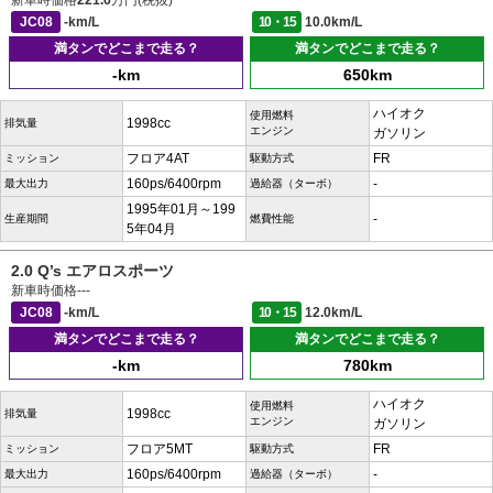
新車時価格
221.6
万円(税抜)
JC08
-km/L
10・15
10.0km/L
満タンでどこまで走る？
満タンでどこまで走る？
-km
650km
ハイオク
使用燃料
1998cc
排気量
エンジン
ガソリン
フロア4AT
FR
ミッション
駆動方式
160ps/6400rpm
-
最大出力
過給器（ターボ）
1995年01月～199
-
生産期間
燃費性能
5年04月
2.0 Q’s エアロスポーツ
新車時価格
---
JC08
-km/L
10・15
12.0km/L
満タンでどこまで走る？
満タンでどこまで走る？
-km
780km
ハイオク
使用燃料
1998cc
排気量
エンジン
ガソリン
フロア5MT
FR
ミッション
駆動方式
160ps/6400rpm
-
最大出力
過給器（ターボ）