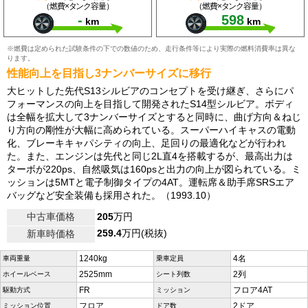
（燃費×タンク容量）
（燃費×タンク容量）
-
598
km
km
※燃費は定められた試験条件の下での数値のため、走行条件等により実際の燃料消費率は異な
ります。
性能向上を目指し3ナンバーサイズに移行
大ヒットした先代S13シルビアのコンセプトを受け継ぎ、さらにパ
フォーマンスの向上を目指して開発されたS14型シルビア。ボディ
は全幅を拡大して3ナンバーサイズとすると同時に、曲げ方向＆ねじ
り方向の剛性が大幅に高められている。スーパーハイキャスの電動
化、ブレーキキャパシティの向上、足回りの最適化などが行われ
た。また、エンジンは先代と同じ2L直4を搭載するが、最高出力は
ターボが220ps、自然吸気は160psと出力の向上が図られている。ミ
ッションは5MTと電子制御タイプの4AT。運転席＆助手席SRSエア
バッグなど安全装備も採用された。（1993.10）
中古車価格
205
万円
259.4
万円(税抜)
新車時価格
1240kg
4名
車両重量
乗車定員
2525mm
2列
ホイールベース
シート列数
FR
フロア4AT
駆動方式
ミッション
フロア
2ドア
ミッション位置
ドア数