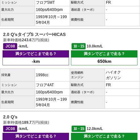
フロア5MT
FR
ミッション
駆動方式
160ps/6400rpm
-
最大出力
過給器（ターボ）
1993年10月～199
-
生産期間
燃費性能
5年04月
2.0 Q’sタイプS スーパーHICAS
新車時価格
243.6
万円(税抜)
JC08
-km/L
10・15
10.0km/L
満タンでどこまで走る？
満タンでどこまで走る？
-km
650km
ハイオク
使用燃料
1998cc
排気量
エンジン
ガソリン
フロア4AT
FR
ミッション
駆動方式
160ps/6400rpm
-
最大出力
過給器（ターボ）
1993年10月～199
-
生産期間
燃費性能
5年04月
2.0 Q’s
新車時価格
189.7
万円(税抜)
JC08
-km/L
10・15
12.0km/L
満タンでどこまで走る？
満タンでどこまで走る？