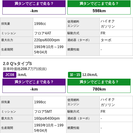
満タンでどこまで走る？
満タンでどこまで走る？
-km
598km
ハイオク
使用燃料
1998cc
排気量
エンジン
ガソリン
フロア4AT
FR
ミッション
駆動方式
220ps/6000rpm
ターボ
最大出力
過給器（ターボ）
1993年10月～199
-
生産期間
燃費性能
5年04月
2.0 Q’sタイプS
新車時価格
208.7
万円(税抜)
JC08
-km/L
10・15
12.0km/L
満タンでどこまで走る？
満タンでどこまで走る？
-km
780km
ハイオク
使用燃料
1998cc
排気量
エンジン
ガソリン
フロア5MT
FR
ミッション
駆動方式
160ps/6400rpm
-
最大出力
過給器（ターボ）
1993年10月～199
-
生産期間
燃費性能
5年04月