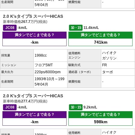
-
生産期間
燃費性能
5年04月
2.0 K’sタイプS スーパーHICAS
新車時価格
267.7
万円(税抜)
JC08
-km/L
10・15
11.4km/L
満タンでどこまで走る？
満タンでどこまで走る？
-km
741km
ハイオク
使用燃料
1998cc
排気量
エンジン
ガソリン
フロア5MT
FR
ミッション
駆動方式
220ps/6000rpm
ターボ
最大出力
過給器（ターボ）
1993年10月～199
-
生産期間
燃費性能
5年04月
2.0 K’sタイプS スーパーHICAS
新車時価格
277.4
万円(税抜)
JC08
-km/L
10・15
9.2km/L
満タンでどこまで走る？
満タンでどこまで走る？
-km
598km
ハイオク
使用燃料
排気量