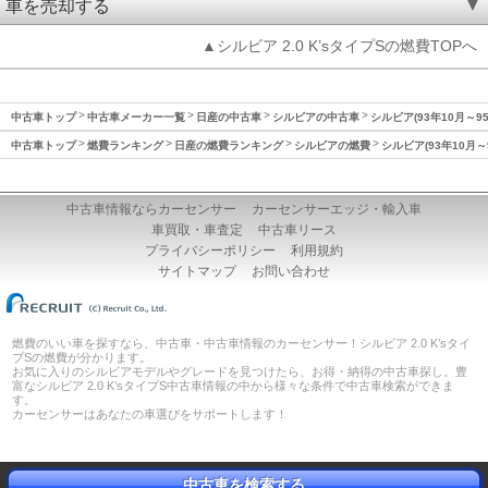
車を売却する
▲シルビア 2.0 K’sタイプSの燃費TOPへ
中古車トップ
中古車メーカー一覧
日産の中古車
シルビアの中古車
シルビア(93年10月～9
中古車トップ
燃費ランキング
日産の燃費ランキング
シルビアの燃費
シルビア(93年10月～
中古車情報ならカーセンサー
カーセンサーエッジ・輸入車
車買取・車査定
中古車リース
プライバシーポリシー
利用規約
サイトマップ
お問い合わせ
燃費のいい車を探すなら、中古車・中古車情報のカーセンサー！シルビア 2.0 K’sタイ
プSの燃費が分かります。
お気に入りのシルビアモデルやグレードを見つけたら、お得・納得の中古車探し。豊
富なシルビア 2.0 K’sタイプS中古車情報の中から様々な条件で中古車検索ができま
す。
カーセンサーはあなたの車選びをサポートします！
中古車を検索する