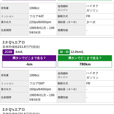
ハイオク
使用燃料
1998cc
排気量
エンジン
ガソリン
フロア4AT
FR
ミッション
駆動方式
220ps/6000rpm
ターボ
最大出力
過給器（ターボ）
1995年01月～199
-
生産期間
燃費性能
5年04月
2.0 Q’sエアロ
新車時価格
211.9
万円(税抜)
JC08
-km/L
10・15
12.0km/L
満タンでどこまで走る？
満タンでどこまで走る？
-km
780km
ハイオク
使用燃料
1998cc
排気量
エンジン
ガソリン
フロア5MT
FR
ミッション
駆動方式
160ps/6400rpm
-
最大出力
過給器（ターボ）
1995年01月～199
-
生産期間
燃費性能
5年04月
2.0 Q’sエアロ