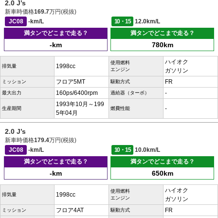
2.0 J’s
新車時価格
169.7
万円(税抜)
JC08
-km/L
10・15
12.0km/L
満タンでどこまで走る？
満タンでどこまで走る？
-km
780km
ハイオク
使用燃料
1998cc
排気量
エンジン
ガソリン
フロア5MT
FR
ミッション
駆動方式
160ps/6400rpm
-
最大出力
過給器（ターボ）
1993年10月～199
-
生産期間
燃費性能
5年04月
2.0 J’s
新車時価格
179.4
万円(税抜)
JC08
-km/L
10・15
10.0km/L
満タンでどこまで走る？
満タンでどこまで走る？
-km
650km
ハイオク
使用燃料
1998cc
排気量
エンジン
ガソリン
フロア4AT
FR
ミッション
駆動方式