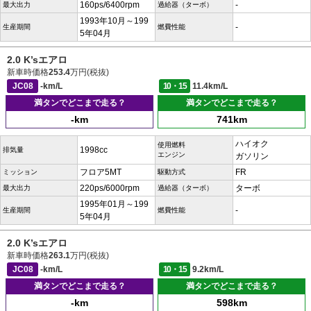
160ps/6400rpm
-
最大出力
過給器（ターボ）
1993年10月～199
-
生産期間
燃費性能
5年04月
2.0 K’sエアロ
新車時価格
253.4
万円(税抜)
JC08
-km/L
10・15
11.4km/L
満タンでどこまで走る？
満タンでどこまで走る？
-km
741km
ハイオク
使用燃料
1998cc
排気量
エンジン
ガソリン
フロア5MT
FR
ミッション
駆動方式
220ps/6000rpm
ターボ
最大出力
過給器（ターボ）
1995年01月～199
-
生産期間
燃費性能
5年04月
2.0 K’sエアロ
新車時価格
263.1
万円(税抜)
JC08
-km/L
10・15
9.2km/L
満タンでどこまで走る？
満タンでどこまで走る？
-km
598km