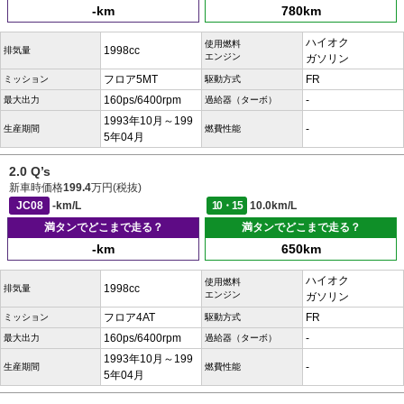
-km
780km
ハイオク
使用燃料
1998cc
排気量
エンジン
ガソリン
フロア5MT
FR
ミッション
駆動方式
160ps/6400rpm
-
最大出力
過給器（ターボ）
1993年10月～199
-
生産期間
燃費性能
5年04月
2.0 Q’s
新車時価格
199.4
万円(税抜)
JC08
-km/L
10・15
10.0km/L
満タンでどこまで走る？
満タンでどこまで走る？
-km
650km
ハイオク
使用燃料
1998cc
排気量
エンジン
ガソリン
フロア4AT
FR
ミッション
駆動方式
160ps/6400rpm
-
最大出力
過給器（ターボ）
1993年10月～199
-
生産期間
燃費性能
5年04月