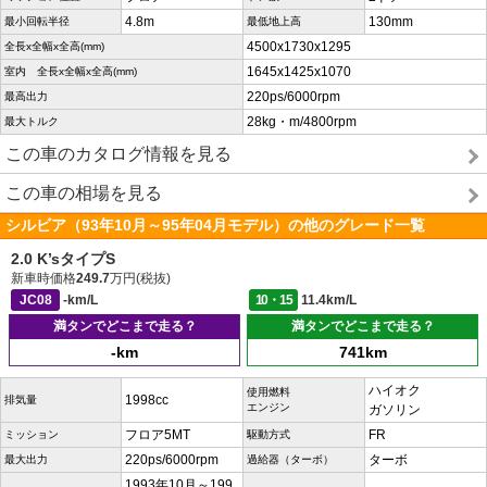
4.8m
130mm
最小回転半径
最低地上高
4500x1730x1295
全長x全幅x全高(mm)
1645x1425x1070
室内 全長x全幅x全高(mm)
220ps/6000rpm
最高出力
28kg・m/4800rpm
最大トルク
この車のカタログ情報を見る
この車の相場を見る
シルビア（93年10月～95年04月モデル）の他のグレード一覧
2.0 K’sタイプS
新車時価格
249.7
万円(税抜)
JC08
-km/L
10・15
11.4km/L
満タンでどこまで走る？
満タンでどこまで走る？
-km
741km
ハイオク
使用燃料
1998cc
排気量
エンジン
ガソリン
フロア5MT
FR
ミッション
駆動方式
220ps/6000rpm
ターボ
最大出力
過給器（ターボ）
1993年10月～199