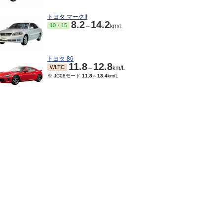
トヨタ マークII
8.2
14.2
10・15
～
km/L
トヨタ 86
11.8
12.8
WLTC
～
km/L
※ JC08モード
11.8
～
13.4
km/L