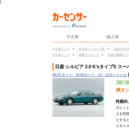
{
中古車
輸入車
中古車トップ
>
中古車メーカー一覧
>
日産の中古
中古車トップ
>
燃費ランキング
>
日産の燃費ラン
日産 シルビア 2.0 K’sタイプS ス
WLTCモード、JC08モード、10・15モードとは
10・1
満タ
性能向
大ヒッ
上を目
とする
イキャ