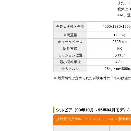
また、エ
吸気は1
4AT。
全長 x 全幅 x 全高
4500x1730x129
車両重量
1230kg
ホイールベース
2525mm
駆動方式
FR
ミッション位置
フロア
最小回転半径
4.8m
最大トルク
28kg・m/4800r
※ 燃費情報は定められた試験条件の下での数値
シルビア（93年10月～95年04月モデ
排気量/使用燃料・エンジン/ミッション/新車時