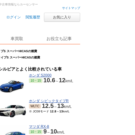
古車・中古車情報ならカーセンサー
サイトマップ
ログイン
閲覧履歴
お気に入り
車買取
お役立ち記事
タイプS スーパーHICASの燃費
sタイプS スーパーHICASの燃費
シルビアとよく比較されている車
ホンダ S2000
10.6
12
10・15
～
km/L
ホンダ シビックタイプR
12.5
13
WLTC
～
km/L
※ JC08モード
12.8
～
13
km/L
マツダ RX-8
9
10
10・15
～
km/L