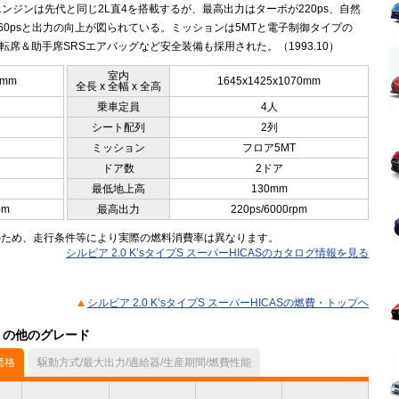
ンジンは先代と同じ2L直4を搭載するが、最高出力はターボが220ps、自然
60psと出力の向上が図られている。ミッションは5MTと電子制御タイプの
運転席＆助手席SRSエアバッグなど安全装備も採用された。（1993.10）
室内
5mm
1645x1425x1070mm
全長 x 全幅 x 全高
乗車定員
4人
シート配列
2列
ミッション
フロア5MT
ドア数
2ドア
最低地上高
130mm
pm
最高出力
220ps/6000rpm
のため、走行条件等により実際の燃料消費率は異なります。
シルビア 2.0 K’sタイプS スーパーHICASのカタログ情報を見る
シルビア 2.0 K’sタイプS スーパーHICASの燃費・トップヘ
ル）の他のグレード
価格
駆動方式/最大出力/過給器/生産期間/燃費性能