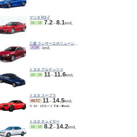
マツダ RX-7
7.2
8.1
10・15
～
km/L
三菱 ランサーエボリューション
JC08
-km/L
トヨタ アルテッツァ
11
11.6
10・15
～
km/L
トヨタ スープラ
11
14.5
WLTC
～
km/L
※ 10・15モード
7.6
～
9
km/L
トヨタ チェイサー
8.2
14.2
10・15
～
km/L