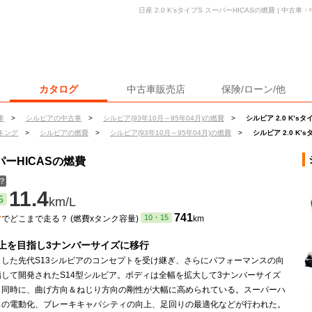
日産 2.0 K’sタイプS スーパーHICASの燃費 | 中
カタログ
中古車販売店
保険/ローン/他
車
>
シルビアの中古車
>
シルビア(93年10月～95年04月)の燃費
>
シルビア 2.0 K’s
キング
>
シルビアの燃費
>
シルビア(93年10月～95年04月)の燃費
>
シルビア 2.0 K’
ーパーHICASの燃費
？
11.4
5
km/L
ン
741
10・15
でどこまで走る？ (燃費xタンク容量)
km
上を目指し3ナンバーサイズに移行
トした先代S13シルビアのコンセプトを受け継ぎ、さらにパフォーマンスの向
指して開発されたS14型シルビア。ボディは全幅を拡大して3ナンバーサイズ
と同時に、曲げ方向＆ねじり方向の剛性が大幅に高められている。スーパーハ
スの電動化、ブレーキキャパシティの向上、足回りの最適化などが行われた。