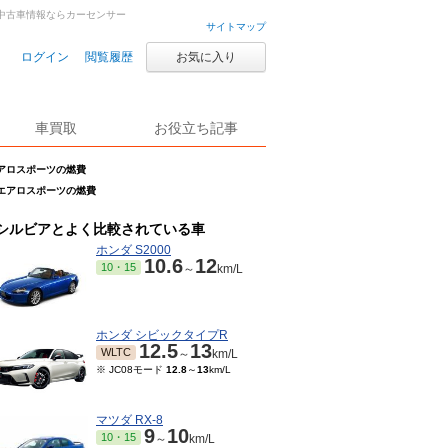
古車・中古車情報ならカーセンサー
サイトマップ
ログイン
閲覧履歴
お気に入り
車買取
お役立ち記事
 エアロスポーツの燃費
’s エアロスポーツの燃費
シルビアとよく比較されている車
ホンダ S2000
10.6
12
10・15
～
km/L
ホンダ シビックタイプR
12.5
13
WLTC
～
km/L
※ JC08モード
12.8
～
13
km/L
マツダ RX-8
9
10
10・15
～
km/L