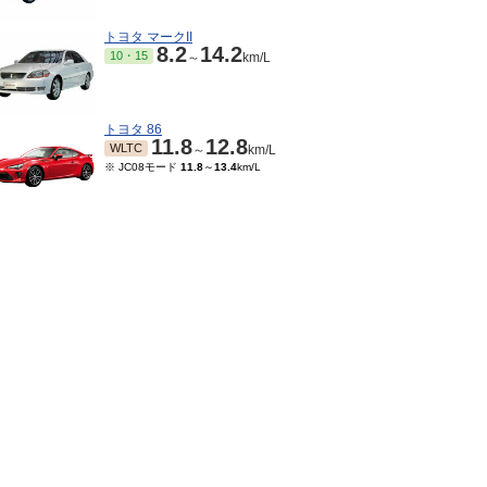
トヨタ マークII
8.2
14.2
10・15
～
km/L
トヨタ 86
11.8
12.8
WLTC
～
km/L
※ JC08モード
11.8
～
13.4
km/L