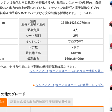
ンジンは先代と同じ2L直4を搭載するが、最高出力はターボが220ps、自然
60psと出力の向上が図られている。ミッションは5MTと電子制御タイプの
運転席＆助手席SRSエアバッグなど安全装備も採用された。（1993.10）
室内
5mm
1645x1425x1070mm
全長 x 全幅 x 全高
乗車定員
4人
シート配列
2列
ミッション
フロア5MT
ドア数
2ドア
最低地上高
130mm
rpm
最高出力
160ps/6400rpm
のため、走行条件等により実際の燃料消費率は異なります。
シルビア 2.0 Q’s エアロスポーツのカタログ情報を見る
シルビア 2.0 Q’s エアロスポーツの燃費・トップヘ
ル）の他のグレード
価格
駆動方式/最大出力/過給器/生産期間/燃費性能