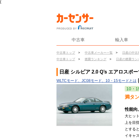
{
中古車
輸入車
中古車トップ
>
中古車メーカー一覧
>
日産の中古
中古車トップ
>
燃費ランキング
>
日産の燃費ラン
日産 シルビア 2.0 Q’s エアロスポ
WLTCモード、JC08モード、10・15モードとは
10・1
満タ
性能向
大ヒッ
上を目
とする
イキャ