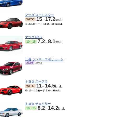
マツダ ロードスター
15
17.2
WLTC
～
km/L
※ JC08モード
11.2
～
18.6
km/L
マツダ RX-7
7.2
8.1
10・15
～
km/L
三菱 ランサーエボリューション
JC08
-km/L
トヨタ スープラ
11
14.5
WLTC
～
km/L
※ 10・15モード
7.6
～
9
km/L
トヨタ チェイサー
8.2
14.2
10・15
～
km/L