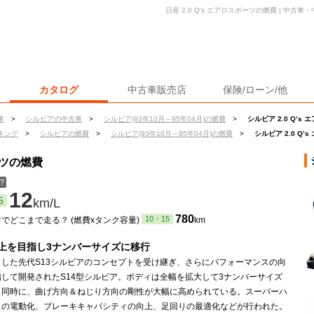
日産 2.0 Q’s エアロスポーツの燃費 | 中
カタログ
中古車販売店
保険/ローン/他
車
>
シルビアの中古車
>
シルビア(93年10月～95年04月)の燃費
>
シルビア 2.0 Q’s
キング
>
シルビアの燃費
>
シルビア(93年10月～95年04月)の燃費
>
シルビア 2.0 Q
ーツの燃費
？
12
5
km/L
ン
780
10・15
でどこまで走る？ (燃費xタンク容量)
km
上を目指し3ナンバーサイズに移行
トした先代S13シルビアのコンセプトを受け継ぎ、さらにパフォーマンスの向
指して開発されたS14型シルビア。ボディは全幅を拡大して3ナンバーサイズ
と同時に、曲げ方向＆ねじり方向の剛性が大幅に高められている。スーパーハ
スの電動化、ブレーキキャパシティの向上、足回りの最適化などが行われた。