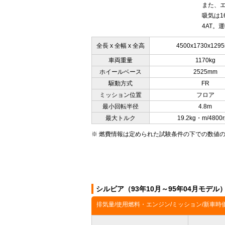
また、エ
吸気は1
4AT。
全長 x 全幅 x 全高
4500x1730x129
車両重量
1170kg
ホイールベース
2525mm
駆動方式
FR
ミッション位置
フロア
最小回転半径
4.8m
最大トルク
19.2kg・m/4800
※ 燃費情報は定められた試験条件の下での数値
シルビア（93年10月～95年04月モデ
排気量/使用燃料・エンジン/ミッション/新車時