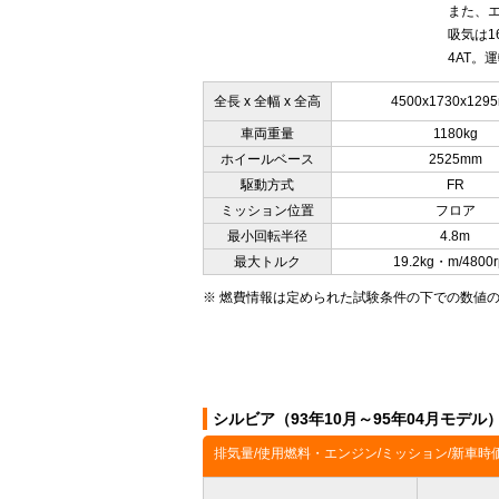
また、エ
吸気は1
4AT。
全長 x 全幅 x 全高
4500x1730x129
車両重量
1180kg
ホイールベース
2525mm
駆動方式
FR
ミッション位置
フロア
最小回転半径
4.8m
最大トルク
19.2kg・m/4800
※ 燃費情報は定められた試験条件の下での数値
シルビア（93年10月～95年04月モデ
排気量/使用燃料・エンジン/ミッション/新車時