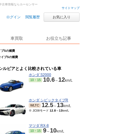
古車・中古車情報ならカーセンサー
サイトマップ
ログイン
閲覧履歴
お気に入り
車買取
お役立ち記事
タイプSの燃費
sタイプSの燃費
シルビアとよく比較されている車
ホンダ S2000
10.6
12
10・15
～
km/L
ホンダ シビックタイプR
12.5
13
WLTC
～
km/L
※ JC08モード
12.8
～
13
km/L
マツダ RX-8
9
10
10・15
～
km/L