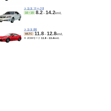
トヨタ マークII
8.2
14.2
10・15
～
km/L
トヨタ 86
11.8
12.8
WLTC
～
km/L
※ JC08モード
11.8
～
13.4
km/L