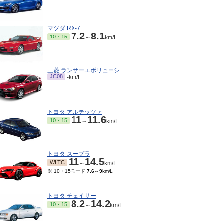
マツダ RX-7
7.2
8.1
10・15
～
km/L
三菱 ランサーエボリューション
JC08
-km/L
トヨタ アルテッツァ
11
11.6
10・15
～
km/L
トヨタ スープラ
11
14.5
WLTC
～
km/L
※ 10・15モード
7.6
～
9
km/L
トヨタ チェイサー
8.2
14.2
10・15
～
km/L