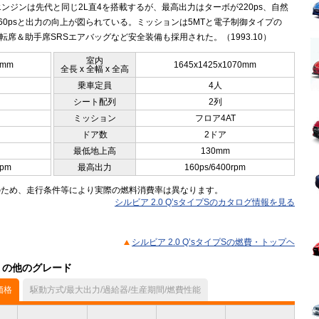
ンジンは先代と同じ2L直4を搭載するが、最高出力はターボが220ps、自然
60psと出力の向上が図られている。ミッションは5MTと電子制御タイプの
運転席＆助手席SRSエアバッグなど安全装備も採用された。（1993.10）
室内
5mm
1645x1425x1070mm
全長 x 全幅 x 全高
乗車定員
4人
シート配列
2列
ミッション
フロア4AT
ドア数
2ドア
最低地上高
130mm
rpm
最高出力
160ps/6400rpm
のため、走行条件等により実際の燃料消費率は異なります。
シルビア 2.0 Q’sタイプSのカタログ情報を見る
シルビア 2.0 Q’sタイプSの燃費・トップヘ
ル）の他のグレード
価格
駆動方式/最大出力/過給器/生産期間/燃費性能