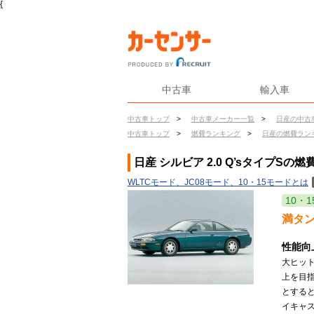
{
中古車
輸入車
中古車トップ
>
中古車メーカー一覧
>
日産の中古
中古車トップ
>
燃費ランキング
>
日産の燃費ラン
日産 シルビア 2.0 Q’sタイプSの燃
WLTCモード、JC08モード、10・15モードとは
10・1
満タ
性能向
大ヒッ
上を目
とする
イキャ