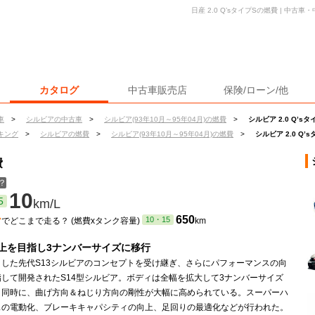
日産 2.0 Q’sタイプSの燃費 | 中
カタログ
中古車販売店
保険/ローン/他
車
>
シルビアの中古車
>
シルビア(93年10月～95年04月)の燃費
>
シルビア 2.0 Q’s
キング
>
シルビアの燃費
>
シルビア(93年10月～95年04月)の燃費
>
シルビア 2.0 Q’
費
？
10
5
km/L
ン
650
10・15
でどこまで走る？ (燃費xタンク容量)
km
上を目指し3ナンバーサイズに移行
トした先代S13シルビアのコンセプトを受け継ぎ、さらにパフォーマンスの向
指して開発されたS14型シルビア。ボディは全幅を拡大して3ナンバーサイズ
と同時に、曲げ方向＆ねじり方向の剛性が大幅に高められている。スーパーハ
スの電動化、ブレーキキャパシティの向上、足回りの最適化などが行われた。