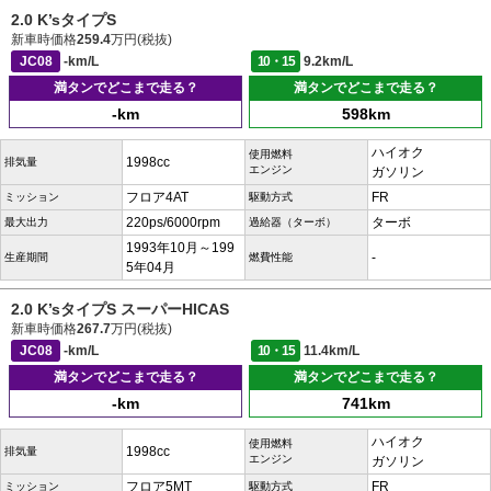
2.0 K’sタイプS
新車時価格
259.4
万円(税抜)
JC08
-km/L
10・15
9.2km/L
満タンでどこまで走る？
満タンでどこまで走る？
-km
598km
ハイオク
使用燃料
1998cc
排気量
エンジン
ガソリン
フロア4AT
FR
ミッション
駆動方式
220ps/6000rpm
ターボ
最大出力
過給器（ターボ）
1993年10月～199
-
生産期間
燃費性能
5年04月
2.0 K’sタイプS スーパーHICAS
新車時価格
267.7
万円(税抜)
JC08
-km/L
10・15
11.4km/L
満タンでどこまで走る？
満タンでどこまで走る？
-km
741km
ハイオク
使用燃料
1998cc
排気量
エンジン
ガソリン
フロア5MT
FR
ミッション
駆動方式