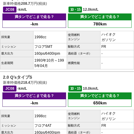
新車時価格
208.7
万円(税抜)
JC08
-km/L
10・15
12.0km/L
満タンでどこまで走る？
満タンでどこまで走る？
-km
780km
ハイオク
使用燃料
1998cc
排気量
エンジン
ガソリン
フロア5MT
FR
ミッション
駆動方式
160ps/6400rpm
-
最大出力
過給器（ターボ）
1993年10月～199
-
生産期間
燃費性能
5年04月
2.0 Q’sタイプS
新車時価格
218.4
万円(税抜)
JC08
-km/L
10・15
10.0km/L
満タンでどこまで走る？
満タンでどこまで走る？
-km
650km
ハイオク
使用燃料
1998cc
排気量
エンジン
ガソリン
フロア4AT
FR
ミッション
駆動方式
160ps/6400rpm
-
最大出力
過給器（ターボ）