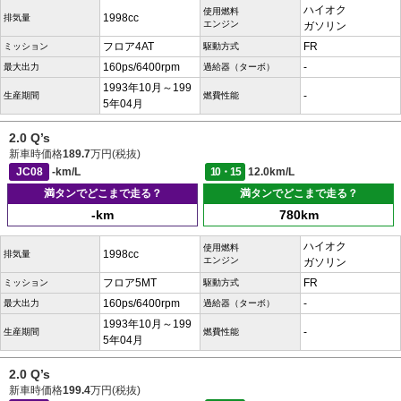
ハイオク
使用燃料
1998cc
排気量
エンジン
ガソリン
フロア4AT
FR
ミッション
駆動方式
160ps/6400rpm
-
最大出力
過給器（ターボ）
1993年10月～199
-
生産期間
燃費性能
5年04月
2.0 Q’s
新車時価格
189.7
万円(税抜)
JC08
-km/L
10・15
12.0km/L
満タンでどこまで走る？
満タンでどこまで走る？
-km
780km
ハイオク
使用燃料
1998cc
排気量
エンジン
ガソリン
フロア5MT
FR
ミッション
駆動方式
160ps/6400rpm
-
最大出力
過給器（ターボ）
1993年10月～199
-
生産期間
燃費性能
5年04月
2.0 Q’s
新車時価格
199.4
万円(税抜)