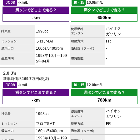
JC08
-km/L
10・15
10.0km/L
満タンでどこまで走る？
満タンでどこまで走る？
-km
650km
ハイオク
使用燃料
1998cc
排気量
エンジン
ガソリン
フロア4AT
FR
ミッション
駆動方式
160ps/6400rpm
-
最大出力
過給器（ターボ）
1993年10月～199
-
生産期間
燃費性能
5年04月
2.0 J’s
新車時価格
169.7
万円(税抜)
JC08
-km/L
10・15
12.0km/L
満タンでどこまで走る？
満タンでどこまで走る？
-km
780km
ハイオク
使用燃料
1998cc
排気量
エンジン
ガソリン
フロア5MT
FR
ミッション
駆動方式
160ps/6400rpm
-
最大出力
過給器（ターボ）
1993年10月～199