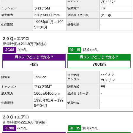
エンジン
ガソリン
フロア5MT
FR
ミッション
駆動方式
220ps/6000rpm
ターボ
最大出力
過給器（ターボ）
1995年01月～199
-
生産期間
燃費性能
5年04月
2.0 Q’sエアロ
新車時価格
211.9
万円(税抜)
JC08
-km/L
10・15
12.0km/L
満タンでどこまで走る？
満タンでどこまで走る？
-km
780km
ハイオク
使用燃料
1998cc
排気量
エンジン
ガソリン
フロア5MT
FR
ミッション
駆動方式
160ps/6400rpm
-
最大出力
過給器（ターボ）
1995年01月～199
-
生産期間
燃費性能
5年04月
2.0 Q’sエアロ
新車時価格
221.6
万円(税抜)
JC08
-km/L
10・15
10.0km/L