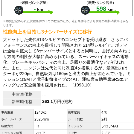
（燃費×タンク容量）
（燃費×タンク容量）
-
598
km
km
※燃費は定められた試験条件の下での数値のため、走行条件等により実際の燃料消費率は異な
ります。
性能向上を目指し3ナンバーサイズに移行
大ヒットした先代S13シルビアのコンセプトを受け継ぎ、さらにパ
フォーマンスの向上を目指して開発されたS14型シルビア。ボディ
は全幅を拡大して3ナンバーサイズとすると同時に、曲げ方向＆ねじ
り方向の剛性が大幅に高められている。スーパーハイキャスの電動
化、ブレーキキャパシティの向上、足回りの最適化などが行われ
た。また、エンジンは先代と同じ2L直4を搭載するが、最高出力は
ターボが220ps、自然吸気は160psと出力の向上が図られている。ミ
ッションは5MTと電子制御タイプの4AT。運転席＆助手席SRSエア
バッグなど安全装備も採用された。（1993.10）
中古車価格
---
263.1
万円(税抜)
新車時価格
1240kg
4名
車両重量
乗車定員
2525mm
2列
ホイールベース
シート列数
FR
フロア4AT
駆動方式
ミッション
フロア
2ドア
ミッション位置
ドア数