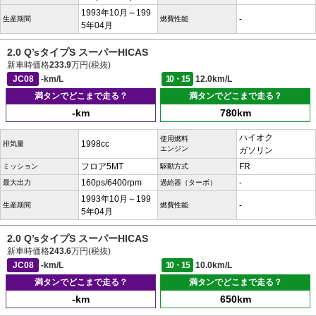
1993年10月～199
-
生産期間
燃費性能
5年04月
2.0 Q’sタイプS スーパーHICAS
新車時価格
233.9
万円(税抜)
JC08
-km/L
10・15
12.0km/L
満タンでどこまで走る？
満タンでどこまで走る？
-km
780km
ハイオク
使用燃料
1998cc
排気量
エンジン
ガソリン
フロア5MT
FR
ミッション
駆動方式
160ps/6400rpm
-
最大出力
過給器（ターボ）
1993年10月～199
-
生産期間
燃費性能
5年04月
2.0 Q’sタイプS スーパーHICAS
新車時価格
243.6
万円(税抜)
JC08
-km/L
10・15
10.0km/L
満タンでどこまで走る？
満タンでどこまで走る？
-km
650km