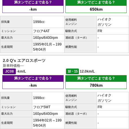
満タンでどこまで走る？
満タンでどこまで走る？
-km
650km
ハイオク
使用燃料
1998cc
排気量
エンジン
ガソリン
フロア4AT
FR
ミッション
駆動方式
160ps/6400rpm
-
最大出力
過給器（ターボ）
1995年01月～199
-
生産期間
燃費性能
5年04月
2.0 Q’s エアロスポーツ
新車時価格
---
JC08
-km/L
10・15
12.0km/L
満タンでどこまで走る？
満タンでどこまで走る？
-km
780km
ハイオク
使用燃料
1998cc
排気量
エンジン
ガソリン
フロア5MT
FR
ミッション
駆動方式
160ps/6400rpm
-
最大出力
過給器（ターボ）
1994年02月～199
-
生産期間
燃費性能
5年04月