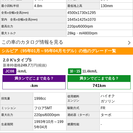
4.8m
130mm
最小回転半径
最低地上高
4500x1730x1295
全長x全幅x全高(mm)
1645x1425x1070
室内 全長x全幅x全高(mm)
220ps/6000rpm
最高出力
28kg・m/4800rpm
最大トルク
この車のカタログ情報を見る
シルビア（95年01月～95年04月モデル）の他のグレード一覧
2.0 K’sタイプS
新車時価格
249.7
万円(税抜)
JC08
-km/L
10・15
11.4km/L
満タンでどこまで走る？
満タンでどこまで走る？
-km
741km
ハイオク
使用燃料
1998cc
排気量
エンジン
ガソリン
フロア5MT
FR
ミッション
駆動方式
220ps/6000rpm
ターボ
最大出力
過給器（ターボ）
1993年10月～199
-
生産期間
燃費性能
5年04月