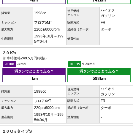
-km
741km
ハイオク
使用燃料
1998cc
排気量
エンジン
ガソリン
フロア5MT
FR
ミッション
駆動方式
220ps/6000rpm
ターボ
最大出力
過給器（ターボ）
1993年10月～199
-
生産期間
燃費性能
5年04月
2.0 K’s
新車時価格
249.5
万円(税抜)
JC08
-km/L
10・15
9.2km/L
満タンでどこまで走る？
満タンでどこまで走る？
-km
598km
ハイオク
使用燃料
1998cc
排気量
エンジン
ガソリン
フロア4AT
FR
ミッション
駆動方式
220ps/6000rpm
ターボ
最大出力
過給器（ターボ）
1993年10月～199
-
生産期間
燃費性能
5年04月
2.0 Q’sタイプS