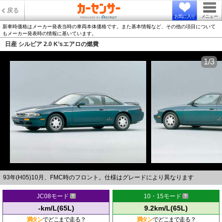
戻る
お気に入り
メニュー
新車時価格はメーカー発表当時の車両本体価格です。また基本情報など、その他の項目について
もメーカー発表時の情報に基いています。
日産 シルビア 2.0 K’sエアロの燃費
1/3
93年(H05)10月、FMC時のフロント。仕様はグレードにより異なります
JC08モード
10・15モード
-km/L(65L)
9.2km/L(65L)
満タン
でどこまで走る？
満タン
でどこまで走る？