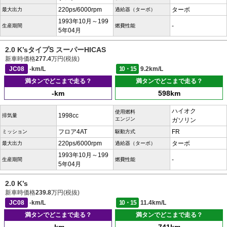
220ps/6000rpm
ターボ
最大出力
過給器（ターボ）
1993年10月～199
-
生産期間
燃費性能
5年04月
2.0 K’sタイプS スーパーHICAS
新車時価格
277.4
万円(税抜)
JC08
-km/L
10・15
9.2km/L
満タンでどこまで走る？
満タンでどこまで走る？
-km
598km
ハイオク
使用燃料
1998cc
排気量
エンジン
ガソリン
フロア4AT
FR
ミッション
駆動方式
220ps/6000rpm
ターボ
最大出力
過給器（ターボ）
1993年10月～199
-
生産期間
燃費性能
5年04月
2.0 K’s
新車時価格
239.8
万円(税抜)
JC08
-km/L
10・15
11.4km/L
満タンでどこまで走る？
満タンでどこまで走る？