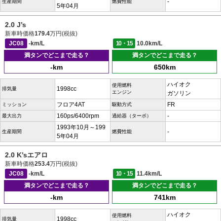
-
生産期間
燃費性能
5年04月
2.0 J’s
新車時価格
179.4
万円(税抜)
JC08
-km/L
10・15
10.0km/L
満タンでどこまで走る？
満タンでどこまで走る？
-km
650km
ハイオク
使用燃料
1998cc
排気量
エンジン
ガソリン
フロア4AT
FR
ミッション
駆動方式
160ps/6400rpm
-
最大出力
過給器（ターボ）
1993年10月～199
-
生産期間
燃費性能
5年04月
2.0 K’sエアロ
新車時価格
253.4
万円(税抜)
JC08
-km/L
10・15
11.4km/L
満タンでどこまで走る？
満タンでどこまで走る？
-km
741km
ハイオク
使用燃料
1998cc
排気量