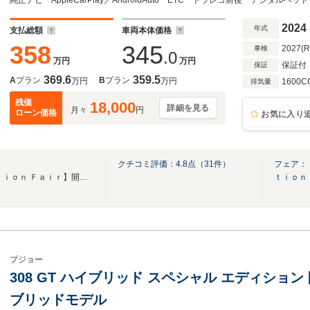
ステアリングヒーター アルカンタラ&テップ
ンビエンスライト
2024
年式
支払総額
車両本体価格
358
345
2027(
車検
.0
万円
万円
保証付
保証
369.6
359.5
A
プラン
B
プラン
万円
万円
1600C
排気量
残価
18,000
詳細を見る
月々
円
ローン価格
お気に入り
クチコミ評価：
4.8
点（
31
件）
フェア：
【Ｐｒｅｍｉｕｍ Ｓｅｌｅｃｔｉｏｎ Ｆａｉｒ】開催中！ご成約プレゼントもご用意★
ｔｉｏｎ
プジョー
308 GT ハイブリッド スペシャル エディショ
ブリッドモデル