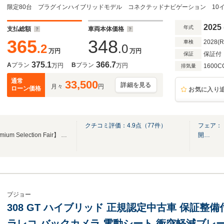
2025
年式
支払総額
車両本体価格
365
348
2028(
車検
.2
.0
万円
万円
保証付
保証
375.1
366.7
A
プラン
B
プラン
万円
万円
1600C
排気量
通常
33,500
詳細を見る
月々
円
ローン価格
お気に入り
クチコミ評価：
4.9
点（
77
件）
フェア：【Pr
素敵な特典もご用意して 【Premium Selection Fair】 を開催中です！
開…
プジョー
308 GT ハイブリッド 正規認定中古車 保証整備付
ラレコ バックカメラ 電動シート 衝突軽減ブレ