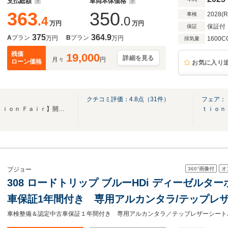
支払総額
車両本体価格
363
350
2028(
車検
.4
.0
万円
万円
保証付
保証
375
364.9
A
プラン
B
プラン
万円
万円
1600C
排気量
残価
19,000
詳細を見る
月々
円
ローン価格
お気に入り
クチコミ評価：
4.8
点（
31
件）
フェア：
【Ｐｒｅｍｉｕｍ Ｓｅｌｅｃｔｉｏｎ Ｆａｉｒ】開催中！ご成約プレゼントもご用意★
ｔｉｏｎ
360°
画像付
オ
プジョー
308 ロードトリップ ブルーHDi ディーゼルタ
車保証1年間付き 専用アルカンタラ/テップレ
ト ブラインドスポットモニターシステム AppleCar