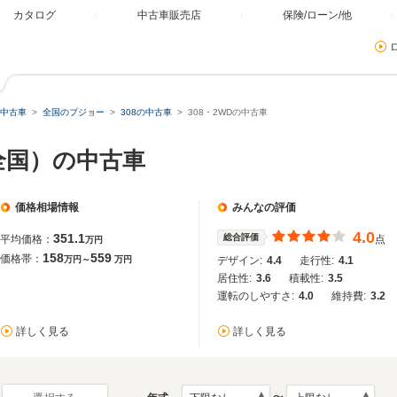
カタログ
中古車販売店
保険/ローン/他
中古車
全国のプジョー
308の中古車
308・2WDの中古車
（全国）の中古車
価格相場情報
みんなの評価
4.0
351.1
総合評価
平均価格：
点
万円
158
559
価格帯：
万円～
万円
デザイン:
4.4
走行性:
4.1
居住性:
3.6
積載性:
3.5
運転のしやすさ:
4.0
維持費:
3.2
詳しく見る
詳しく見る