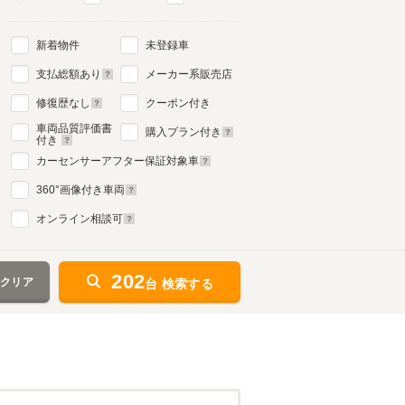
新着物件
未登録車
支払総額あり
メーカー系販売店
修復歴なし
クーポン付き
車両品質評価書
購入プラン付き
付き
カーセンサーアフター保証対象車
360
°画像付き車両
オンライン相談可
202
をクリア
台 検索する