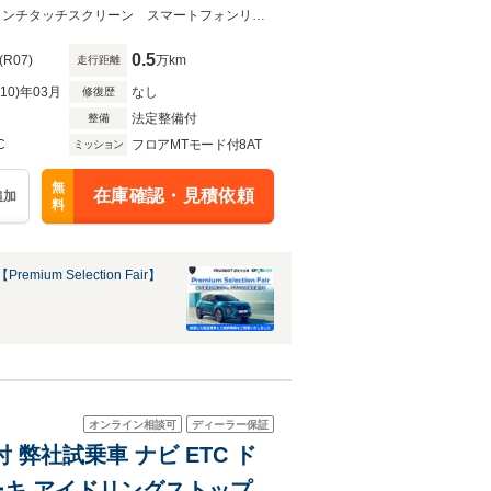
限定80台 プラグインハイブリッドモデル コネクテッドナビゲーション 10インチタッチスクリーン スマートフォンリンク 360度バックカメラ アダプティブクルーズコントロール ETC
0.5
(R07)
万km
走行距離
R10)年03月
なし
修復歴
法定整備付
整備
C
フロアMTモード付8AT
ミッション
無
在庫確認・見積依頼
追加
料
emium Selection Fair】
オンライン相談可
ディーラー保証
 弊社試乗車 ナビ ETC ド
ーキ アイドリングストップ