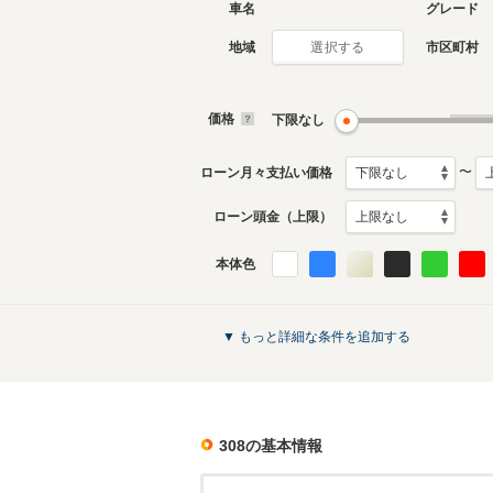
車名
グレード
地域
市区町村
選択する
現行
2代目
2022年4月～生産中
2014年1
生産モデ
価格
下限なし
308のカタログを見る
〜
ローン月々支払い価格
ローン頭金（上限）
本体色
▼ もっと詳細な条件を追加する
308
の基本情報