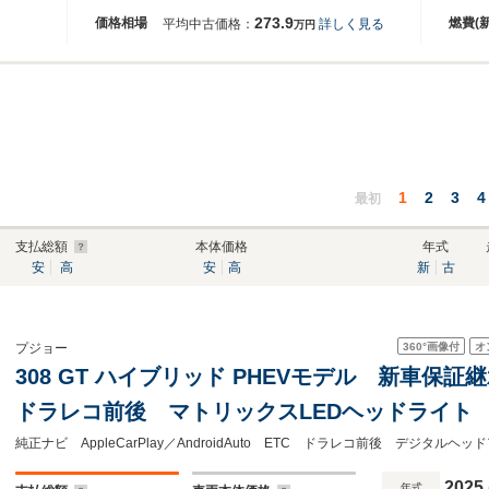
273.9
価格相場
燃費(
平均中古価格：
詳しく見る
万円
1
2
3
4
最初
支払総額
本体価格
年式
安
高
安
高
新
古
360°
画像付
オ
プジョー
308 GT ハイブリッド PHEVモデル 新車保
ドラレコ前後 マトリックスLEDヘッドライト
ステアリングヒーター アルカンタラ&テップ
ンビエンスライト
2025
年式