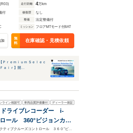
4
(R03)
万km
走行距離
備付
なし
修復歴
法定整備付
整備
C
フロアMTモード付8AT
ミッション
無
在庫確認・見積依頼
追加
料
【Ｐｒｅｍｉｕｍ Ｓｅｌｅｃ
 Ｆａｉｒ】開…
ンライン相談可
車両品質評価書付
ディーラー保証
 ドライブレコーダー i-
トロール 360°ビジョンカメ
ーター 新車保証継承付き
ＭＨＥＶモデル 純正ナビ ドラレコ ｉ－ＣｏｎｎｅｃｔＡｄｖａｎｃｅｄアクティブクルーズコントロール ３６０°ビジョンカメラ フロントシートヒーター＆ステアリングヒーター