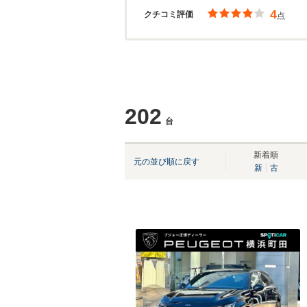
4
クチコミ評価
点
202
台
新着順
元の並び順に戻す
新
古