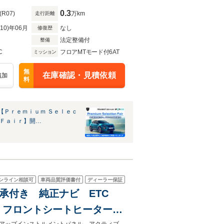
0.3
(R07)
万km
走行距離
R10)年06月
なし
修復歴
法定整備付
整備
C
フロアMTモード付6AT
ミッション
無
在庫確認・見積依頼
追加
料
【Ｐｒｅｍｉｕｍ Ｓｅｌｅｃ
 Ｆａｉｒ】開…
ンライン相談可
車両品質評価書付
ディーラー保証
証継承付き 純正ナビ ETC
 フロントシートヒーター&