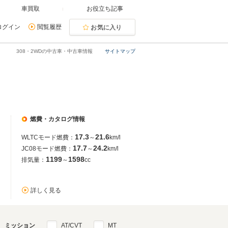
車買取
お役立ち記事
ログイン
閲覧履歴
お気に入り
308・2WDの中古車・中古車情報
サイトマップ
燃費・カタログ情報
17.3
21.6
WLTCモード燃費：
～
km/l
17.7
24.2
JC08モード燃費：
～
km/l
1199
1598
排気量：
～
cc
詳しく見る
ミッション
AT/CVT
MT