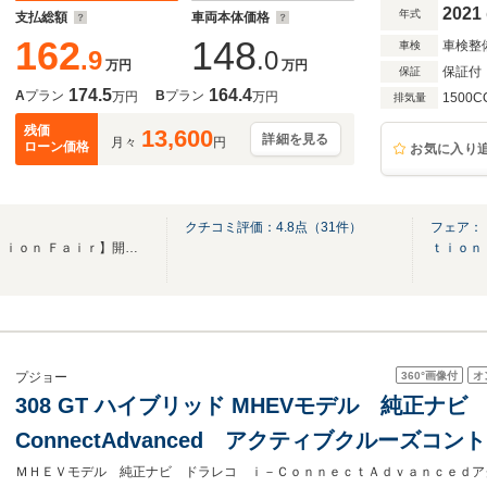
フルLEDヘッドライト 16AW
2021
年式
支払総額
車両本体価格
162
148
車検整
車検
.9
.0
万円
万円
保証付
保証
174.5
164.4
A
プラン
B
プラン
万円
万円
1500C
排気量
残価
13,600
詳細を見る
月々
円
ローン価格
お気に入り
クチコミ評価：
4.8
点（
31
件）
フェア：
【Ｐｒｅｍｉｕｍ Ｓｅｌｅｃｔｉｏｎ Ｆａｉｒ】開催中！ご成約プレゼントもご用意★
ｔｉｏｎ
360°
画像付
オ
プジョー
308 GT ハイブリッド MHEVモデル 純正ナビ
ConnectAdvanced アクティブクルーズコン
ラ フロントシートヒーター&ステアリングヒ