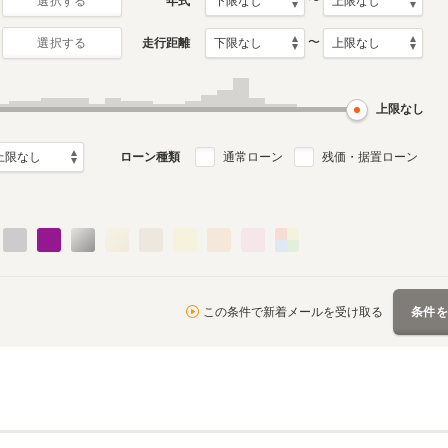
〜
年式
選択する
〜
走行距離
選択する
初代
1月～2022年3月
2008年6月～2014年10月
ル
生産モデル
上限なし
ローン種類
通常ローン
残価・据置ローン
この条件で新着メールを受け取る
条件