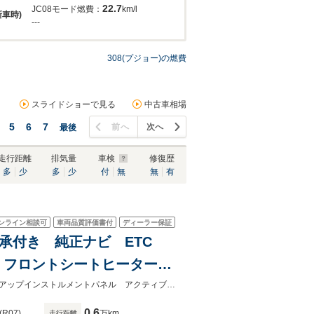
22.7
JC08モード燃費：
km/l
新車時)
---
308(プジョー)の燃費
スライドショーで見る
中古車相場
5
6
7
前へ
次へ
最後
走行距離
排気量
車検
修復歴
多
少
多
少
付
無
無
有
ンライン相談可
車両品質評価書付
ディーラー保証
証継承付き 純正ナビ ETC
 フロントシートヒーター&
レザーシート インテリアア
純正ナビ AppleCarPlay／AndroidAuto ETC ドラレコ前後 デジタルヘッドアップインストルメントパネル アクティブクルーズコントロール ３６０°ビジョン 新車保証継承付き
0.6
(R07)
万km
走行距離