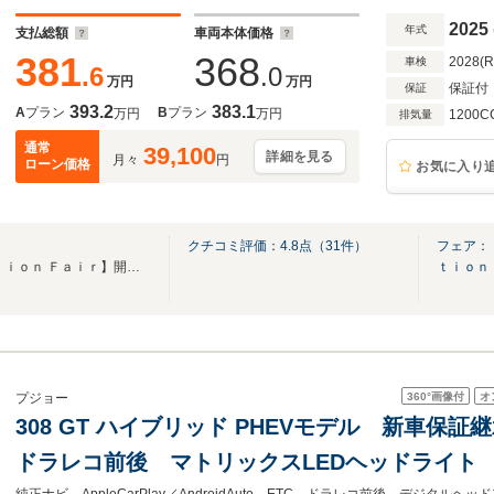
2025
年式
支払総額
車両本体価格
381
368
2028(
車検
.6
.0
万円
万円
保証付
保証
393.2
383.1
A
プラン
B
プラン
万円
万円
1200C
排気量
通常
39,100
詳細を見る
月々
円
ローン価格
お気に入り
クチコミ評価：
4.8
点（
31
件）
フェア：
【Ｐｒｅｍｉｕｍ Ｓｅｌｅｃｔｉｏｎ Ｆａｉｒ】開催中！ご成約プレゼントもご用意★
ｔｉｏｎ
360°
画像付
オ
プジョー
308 GT ハイブリッド PHEVモデル 新車保
ドラレコ前後 マトリックスLEDヘッドライト