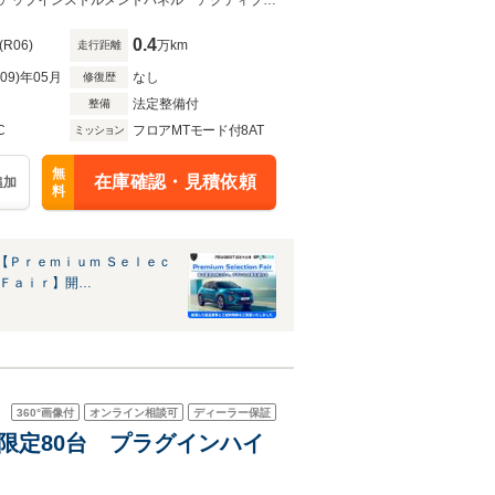
レザーシート インテリアア
純正ナビ AppleCarPlay／AndroidAuto ETC ドラレコ前後 デジタルヘッドアップインストルメントパネル アクティブクルーズコントロール ３６０°ビジョン 新車保証継承付き
0.4
(R06)
万km
走行距離
R09)年05月
なし
修復歴
法定整備付
整備
C
フロアMTモード付8AT
ミッション
無
在庫確認・見積依頼
追加
料
【Ｐｒｅｍｉｕｍ Ｓｅｌｅｃ
 Ｆａｉｒ】開…
360°
画像付
オンライン相談可
ディーラー保証
ン 限定80台 プラグインハイ