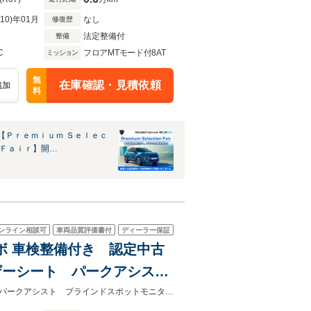
R10)年01月
なし
修復歴
法定整備付
整備
C
フロアMTモード付8AT
ミッション
無
在庫確認・見積依頼
追加
料
【Ｐｒｅｍｉｕｍ Ｓｅｌｅｃ
 Ｆａｉｒ】開…
ンライン相談可
車両品質評価書付
ディーラー保証
ーボ 車検整備付き 認定中古
ザーシート パークアシス
Play/AndroidAuto
車検整備＆認定中古車保証１年間付き 専用アルカンタラ／テップレザーシートパークアシスト ブラインドスポットモニター フルＬＥＤヘッドライト セーフティブレーキ １６ＡＷ