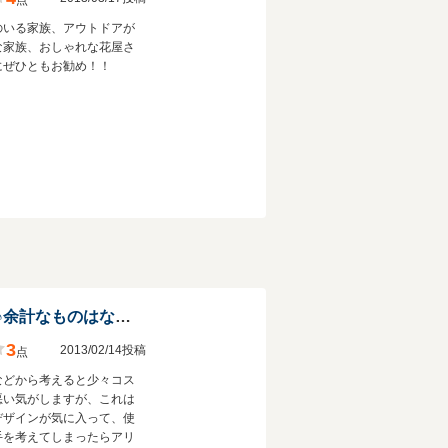
点
のいる家族、アウトドアが
な家族、おしゃれな花屋さ
にぜひともお勧め！！
キュートでポップ♪余計なものはなし！
3
2013/02/14投稿
点
などから考えると少々コス
悪い気がしますが、これは
デザインが気に入って、使
手を考えてしまったらアリ