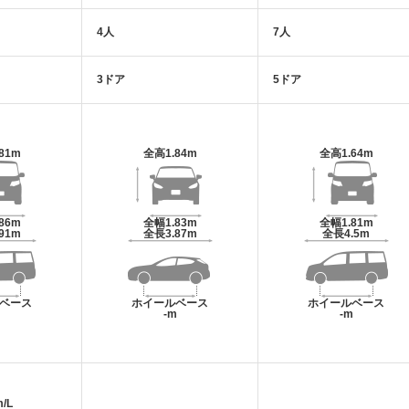
4人
7人
3ドア
5ドア
.81m
全高
1.84m
全高
1.64m
.86m
全幅
1.83m
全幅
1.81m
.91m
全長
3.87m
全長
4.5m
ベース
ホイールベース
ホイールベース
m
-m
-m
/L