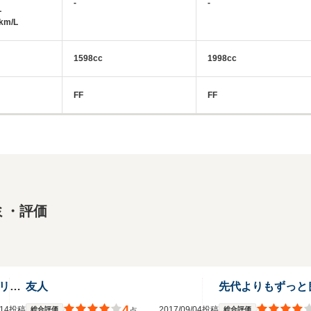
-
-
L
km/L
1598cc
1998cc
FF
FF
ミ・評価
しっかり走り使える最強のファミリーカー
友人
先代よりもずっと
4
9/14投稿
2017/09/04投稿
総合評価
総合評価