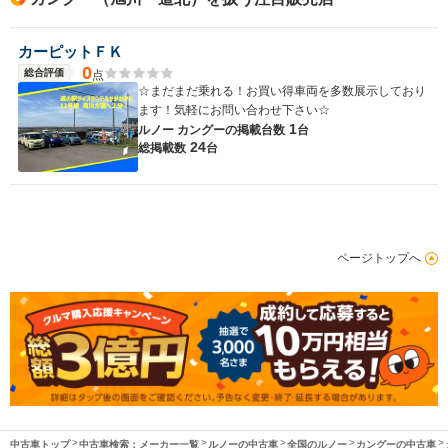
カーピットＦＫ
0
総合評価
点
☆まだまだ乗れる！お買い得車両を多数展示しており
ます！気軽にお問い合わせ下さい☆
1
ルノー カングーの
掲載台数
台
24
総掲載数
台
ページトップへ
中古車トップ
中古車検索：メーカー一覧
ルノーの中古車
全国のルノー
カングーの中古車