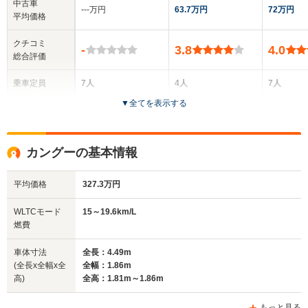
中古車
‐‐‐万円
63.7万円
72万円
平均価格
クチコミ
-
3.8
4.0
総合評価
乗車定員
7人
4人
7人
▼
全てを表示する
ドア数
5ドア
3ドア
5ドア
全高
全高
全
カングーの基本情報
1.81m
1.84m
1.
平均価格
327.3万円
全幅
全幅
全
WLTCモード
15～19.6km/L
サイズ
1.86m
1.83m
1.
燃費
全長
全長
(全長x全幅x全高)
4.91m
3.87m
4
車体寸法
全長：4.49m
(全長x全幅x全
全幅：1.86m
高)
全高：1.81m～1.86m
ホイールベース
ホイールベース
ホイー
-m
-m
もっと見る