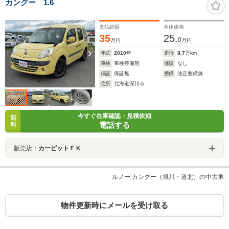
カングー 1.6
支払総額
本体価格
35
25.
0
万円
万円
年式
2010
年
走行
8.7
万km
車検
車検整備無
修復
なし
保証
保証無
整備
法定整備無
住所
北海道深川市
今すぐ在庫確認・見積依頼
無
電話する
料
販売店：
カーピットＦＫ
ルノー カングー（旭川・道北）の中古車
物件更新時にメールを受け取る