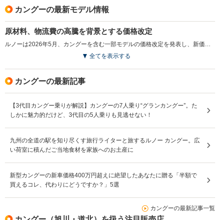
カングーの最新モデル情報
原材料、物流費の高騰を背景とする価格改定
ルノーは2026年5月、カングーを含む一部モデルの価格改定を発表し、新価格を適用した。原材料費や物流費の高騰を背景に、改定幅は2.3％から3.8％とされている。なお特別塗装に関する価格は据え置きとされ、仕様変更を伴わない純粋な価格見直しとなった。（2026.5）
全てを表示する
カングーの最新記事
【3代目カングー乗りが解説】カングーの7人乗り“グランカングー”。た
しかに魅力的だけど、3代目の5人乗りも見逃せない！
九州の全道の駅を知り尽くす旅行ライターと旅するルノー カングー。広
い荷室に積んだご当地食材を家族へのお土産に
新型カングーの新車価格400万円超えに絶望したあなたに贈る「半額で
買えるコレ、代わりにどうですか？」5選
カングーの最新記事一覧
カングー（旭川・道北）を扱う注目販売店