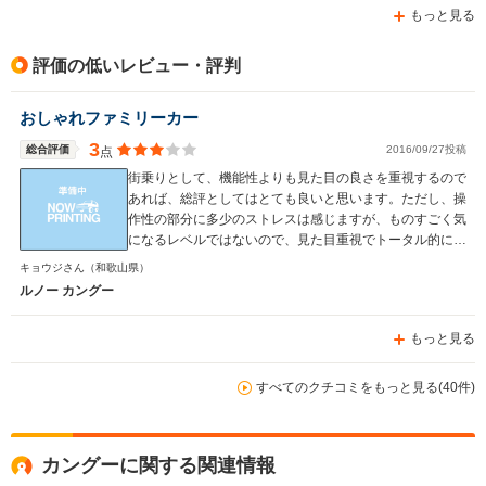
もっと見る
評価の低いレビュー・評判
おしゃれファミリーカー
3
総合評価
2016/09/27投稿
点
街乗りとして、機能性よりも見た目の良さを重視するので
あれば、総評としてはとても良いと思います。ただし、操
作性の部分に多少のストレスは感じますが、ものすごく気
になるレベルではないので、見た目重視でトータル的に良
いと思います。社内での設備に関しては、充実感は国産の
キョウジさん
（和歌山県）
車に比べると、それなりに見劣りを否めないのですが、内
ルノー カングー
装でのカスタマイズなどで、しっかりと自分にあった雰囲
気を出さすことで、自分の部屋と同じようにその空間を楽
もっと見る
しむことはできるので、自分としては、車に対しては機能
も重要ですが、1つの住まいとしてとらえたときには、目
に入ってくる色や、雰囲気に拘りたいので、総評としては
すべてのクチコミをもっと見る(40件)
とても良いです。
カングーに関する関連情報