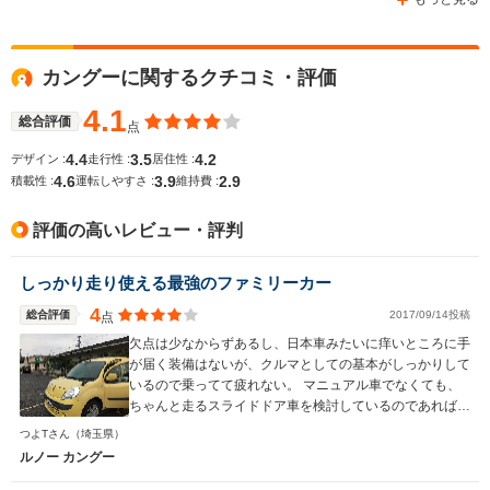
14.7km/L
カングーに関するクチコミ・評価
WLTCモード
└市街地:11.7km/L
-
-
燃費
└郊外:15.0km/L
4.1
総合評価
点
└高速道路:16.4km/L
4.4
3.5
4.2
デザイン :
走行性 :
居住性 :
4.6
3.9
2.9
積載性 :
運転しやすさ :
維持費 :
排気量
1333cc
1598cc
1998cc
評価の高いレビュー・評判
駆動方式
FF
FF
FF
しっかり走り使える最強のファミリーカー
4
総合評価
2017/09/14投稿
点
欠点は少なからずあるし、日本車みたいに痒いところに手
が届く装備はないが、クルマとしての基本がしっかりして
いるので乗ってて疲れない。 マニュアル車でなくても、
ちゃんと走るスライドドア車を検討しているのであれば、
一度試乗して相性を確かめてみるのも良いかも。
つよTさん
（埼玉県）
ルノー カングー