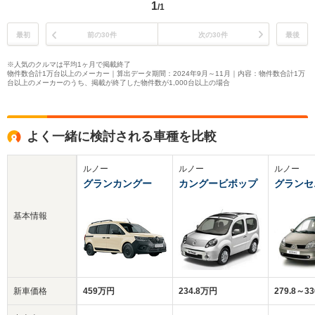
1
/1
最初
前の30件
次の30件
最後
※人気のクルマは平均1ヶ月で掲載終了
物件数合計1万台以上のメーカー｜算出データ期間：2024年9月～11月｜内容：物件数合計1万
台以上のメーカーのうち、掲載が終了した物件数が1,000台以上の場合
よく一緒に検討される車種を比較
ルノー
ルノー
ルノー
グランカングー
カングービボップ
グランセ
基本情報
新車価格
459万円
234.8万円
279.8～3