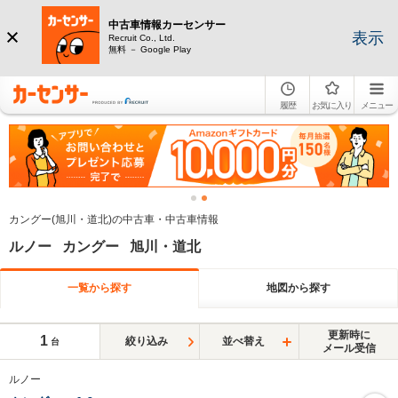
中古車情報カーセンサー
表示
Recruit Co., Ltd.
無料 － Google Play
履歴
お気に入り
メニュー
カングー(旭川・道北)の中古車・中古車情報
ルノー カングー 旭川・道北
一覧から探す
地図から探す
更新時に
1
絞り込み
並べ替え
台
メール受信
ルノー