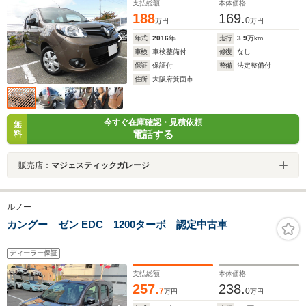
ラー定期点検整備記録簿付
支払総額
本体価格
188
169.
0
万円
万円
年式
2016
年
走行
3.9
万km
車検
車検整備付
修復
なし
保証
保証付
整備
法定整備付
住所
大阪府箕面市
今すぐ在庫確認・見積依頼
無
電話する
料
販売店：
マジェスティックガレージ
ルノー
カングー ゼン EDC 1200ターボ 認定中古車
ディーラー保証
支払総額
本体価格
257.
238.
7
0
万円
万円