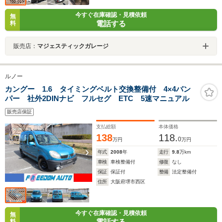
今すぐ在庫確認・見積依頼
無
電話する
料
販売店：
マジェスティックガレージ
ルノー
カングー 1.6 タイミングベルト交換整備付 4×4バン
パー 社外2DINナビ フルセグ ETC 5速マニュアル
販売店保証
支払総額
本体価格
138
118.
0
万円
万円
年式
2008
年
走行
9.8
万km
車検
車検整備付
修復
なし
保証
保証付
整備
法定整備付
住所
大阪府堺市西区
今すぐ在庫確認・見積依頼
無
電話する
料