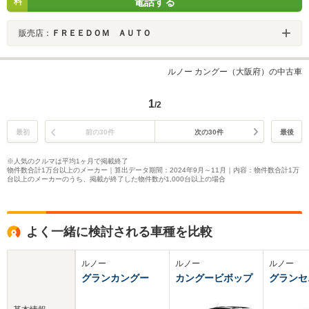
電話する
料
販売店：
ＦＲＥＥＤＯＭ ＡＵＴＯ
ルノー カングー（大阪府）の中古車
1
/2
最初
前の30件
次の30件
最後
※人気のクルマは平均1ヶ月で掲載終了
物件数合計1万台以上のメーカー｜算出データ期間：2024年9月～11月｜内容：物件数合計1万
台以上のメーカーのうち、掲載が終了した物件数が1,000台以上の場合
よく一緒に検討される車種を比較
ルノー
ルノー
ルノー
グランカングー
カングービボップ
グランセ