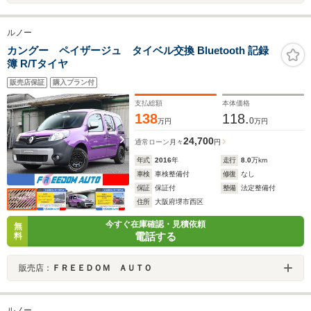
ルノー
カングー ペイザージュ タイベル交換 Bluetooth 記録
簿 R/Tタイヤ
販売店保証
購入プラン付
支払総額
本体価格
138
118.
0
万円
万円
24,700
通常ローン
月々
円
年式
2016
年
走行
8.0
万km
車検
車検整備付
修復
なし
保証
保証付
整備
法定整備付
住所
大阪府堺市西区
今すぐ在庫確認・見積依頼
無
電話する
料
販売店：
ＦＲＥＥＤＯＭ ＡＵＴＯ
ルノー