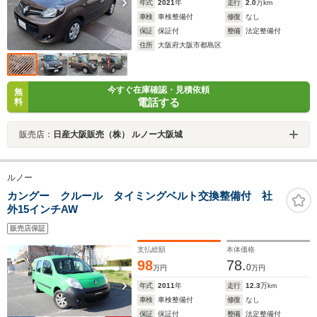
年式
2021
年
走行
2.0
万km
車検
車検整備付
修復
なし
保証
保証付
整備
法定整備付
住所
大阪府大阪市都島区
今すぐ在庫確認・見積依頼
無
電話する
料
販売店：
日産大阪販売（株） ルノー大阪城
ルノー
カングー クルール タイミングベルト交換整備付 社
外15インチAW
販売店保証
支払総額
本体価格
98
78.
0
万円
万円
年式
2011
年
走行
12.3
万km
車検
車検整備付
修復
なし
保証
保証付
整備
法定整備付