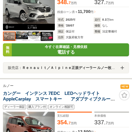
348.
327.
7
7
万円
万円
11,700
残価ローン
月々
円
年式
2025
年
走行
0.3
万km
車検
'28/07
修復
なし
保証
保証付
整備
法定整備付
住所
大阪府枚方市
今すぐ在庫確認・見積依頼
無
電話する
料
販売店：
Ｒｅｎａｕｌｔ／Ａｌｐｉｎｅ正規ディーラー ルノー枚方・アルピーヌポイント枚方
ルノー
NEW
カングー インテンス 7EDC LEDヘッドライト
AppleCarplay スマートキー アダプティブクルーズ
コントロール 両側スライドドア Bluetooth 新車保証
ディーラー保証
購入プラン付
オンライン相談可
継承
支払総額
本体価格
354.
337.
7
7
万円
万円
12,500