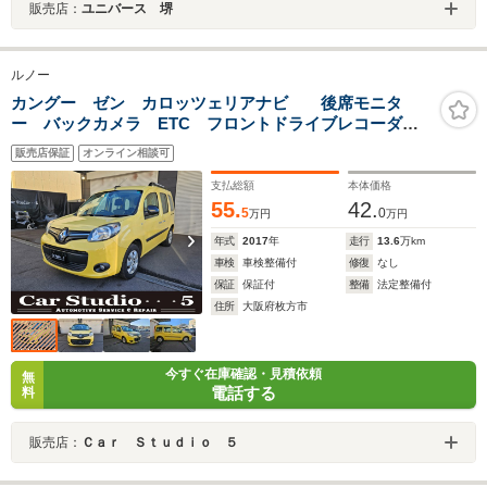
販売店：
ユニバース 堺
ルノー
カングー ゼン カロッツェリアナビ 後席モニタ
ー バックカメラ ETC フロントドライブレコーダ
ー オートエアコン ルーフレール オーバーヘッドコ
販売店保証
オンライン相談可
ンソールボックス トノカバー
支払総額
本体価格
55.
42.
5
0
万円
万円
年式
2017
年
走行
13.6
万km
車検
車検整備付
修復
なし
保証
保証付
整備
法定整備付
住所
大阪府枚方市
今すぐ在庫確認・見積依頼
無
電話する
料
販売店：
Ｃａｒ Ｓｔｕｄｉｏ ５