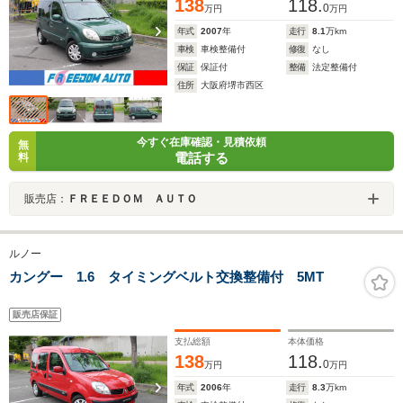
138
118.
0
万円
万円
年式
2007
年
走行
8.1
万km
車検
車検整備付
修復
なし
保証
保証付
整備
法定整備付
住所
大阪府堺市西区
今すぐ在庫確認・見積依頼
無
電話する
料
販売店：
ＦＲＥＥＤＯＭ ＡＵＴＯ
ルノー
カングー 1.6 タイミングベルト交換整備付 5MT
販売店保証
支払総額
本体価格
138
118.
0
万円
万円
年式
2006
年
走行
8.3
万km