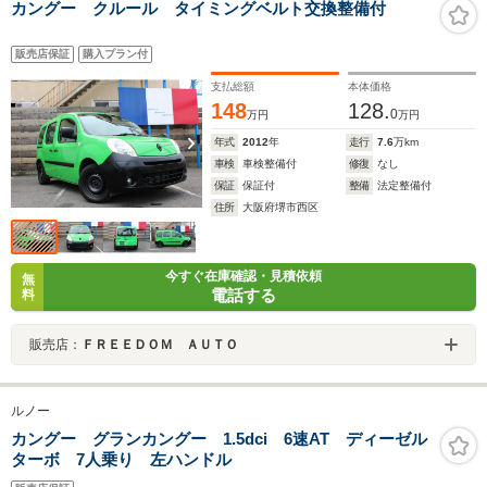
カングー クルール タイミングベルト交換整備付
販売店保証
購入プラン付
支払総額
本体価格
148
128.
0
万円
万円
年式
2012
年
走行
7.6
万km
車検
車検整備付
修復
なし
保証
保証付
整備
法定整備付
住所
大阪府堺市西区
今すぐ在庫確認・見積依頼
無
電話する
料
販売店：
ＦＲＥＥＤＯＭ ＡＵＴＯ
ルノー
カングー グランカングー 1.5dci 6速AT ディーゼル
ターボ 7人乗り 左ハンドル