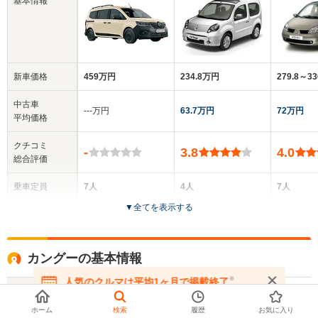
基本情報
新車価格
459万円
234.8万円
279.8～3
中古車
‐‐‐万円
63.7万円
72万円
平均価格
クチコミ
-
3.8
4.0
総合評価
乗車定員
7人
4人
7人
▼
全てを表示する
ドア数
5ドア
3ドア
5ドア
全高
全高
全
カングーの基本情報
1.81m
1.84m
1.
※
人気のクルマは平均1ヶ月で掲載終了
平均価格
327.3万円
在庫が無くなる前にお問い合わせください
ホーム
検索
履歴
お気に入り
全幅
全幅
全