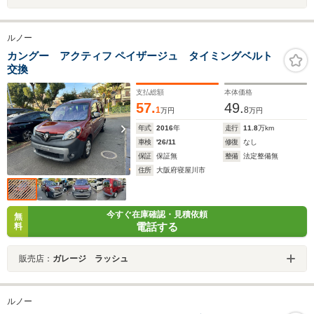
ルノー
カングー アクティフ ペイザージュ タイミングベルト
交換
支払総額
本体価格
57.
49.
1
8
万円
万円
年式
2016
年
走行
11.8
万km
車検
'26/11
修復
なし
保証
保証無
整備
法定整備無
住所
大阪府寝屋川市
今すぐ在庫確認・見積依頼
無
電話する
料
販売店：
ガレージ ラッシュ
ルノー