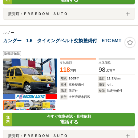
販売店：
ＦＲＥＥＤＯＭ ＡＵＴＯ
ルノー
カングー 1.6 タイミングベルト交換整備付 ETC 5MT
販売店保証
支払総額
本体価格
118
98.
0
万円
万円
年式
2005
年
走行
12.9
万km
車検
車検整備付
修復
なし
保証
保証付
整備
法定整備付
住所
大阪府堺市西区
今すぐ在庫確認・見積依頼
無
電話する
料
販売店：
ＦＲＥＥＤＯＭ ＡＵＴＯ