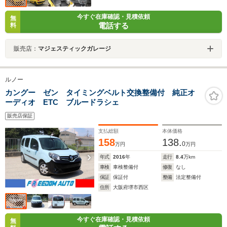
今すぐ在庫確認・見積依頼
無
電話する
料
販売店：
マジェスティックガレージ
ルノー
カングー ゼン タイミングベルト交換整備付 純正オ
ーディオ ETC ブルードラシェ
販売店保証
支払総額
本体価格
158
138.
0
万円
万円
年式
2016
年
走行
8.4
万km
車検
車検整備付
修復
なし
保証
保証付
整備
法定整備付
住所
大阪府堺市西区
今すぐ在庫確認・見積依頼
無