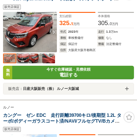
オ搭載
販売店保証
支払総額
本体価格
325.
305.
5
0
万円
万円
年式
2023
年
走行
1.3
万km
車検
車検整備付
修復
なし
保証
保証付
整備
法定整備付
住所
大阪府大阪市都島区
今すぐ在庫確認・見積依頼
無
電話する
料
販売店：
日産大阪販売（株） ルノー大阪城
ルノー
カングー ゼン EDC 走行距離39700キロ/後期型 1.2L タ
ーボ/ボディーガラスコート済/NAVI/フルセグTV/Bカメラ/
リヤモニター/FOCALサウンドシステム/ドラレ
販売店保証
コ/CABANA革調シートカバー/令和1.3.5.6年ルノーディー