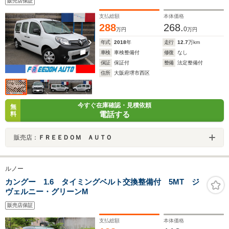
販売店保証
支払総額
本体価格
288
268.
0
万円
万円
年式
2018
年
走行
12.7
万km
車検
車検整備付
修復
なし
保証
保証付
整備
法定整備付
住所
大阪府堺市西区
今すぐ在庫確認・見積依頼
無
電話する
料
販売店：
ＦＲＥＥＤＯＭ ＡＵＴＯ
ルノー
カングー 1.6 タイミングベルト交換整備付 5MT ジ
ヴェルニー・グリーンM
販売店保証
支払総額
本体価格