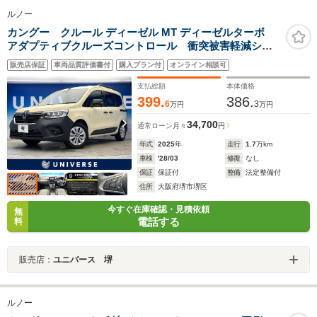
ルノー
カングー クルール ディーゼル MT ディーゼルターボ
アダプティブクルーズコントロール 衝突被害軽減シス
テム レーンアシスト クリアランスソナー オートハ
販売店保証
車両品質評価書付
購入プラン付
オンライン相談可
イビーム LEDヘッドライト ディスプレイオーディ
オ バックカメラ Bluetooth接続 禁煙車
支払総額
本体価格
399.
386.
6
3
万円
万円
34,700
通常ローン
月々
円
年式
2025
年
走行
1.7
万km
車検
'28/03
修復
なし
保証
保証付
整備
法定整備付
住所
大阪府堺市堺区
今すぐ在庫確認・見積依頼
無
電話する
料
販売店：
ユニバース 堺
ルノー