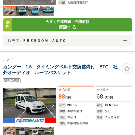
住所
大阪府堺市西区
今すぐ在庫確認・見積依頼
無
電話する
料
販売店：
ＦＲＥＥＤＯＭ ＡＵＴＯ
ルノー
カングー 1.6 タイミングベルト交換整備付 ETC 社
外オーディオ ルーフバスケット
販売店保証
支払総額
本体価格
88
68.
0
万円
万円
年式
2008
年
走行
10.6
万km
車検
車検整備付
修復
なし
保証
保証付
整備
法定整備付
住所
大阪府堺市西区