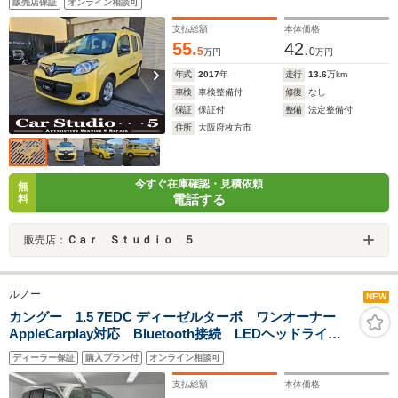
販売店保証
オンライン相談可
ンソールボックス トノカバー
支払総額
本体価格
55.
42.
5
0
万円
万円
年式
2017
年
走行
13.6
万km
車検
車検整備付
修復
なし
保証
保証付
整備
法定整備付
住所
大阪府枚方市
今すぐ在庫確認・見積依頼
無
電話する
料
販売店：
Ｃａｒ Ｓｔｕｄｉｏ ５
ルノー
NEW
カングー 1.5 7EDC ディーゼルターボ ワンオーナー
AppleCarplay対応 Bluetooth接続 LEDヘッドライ
ト バックカメラ 前面衝突警報 アダプティブクルー
ディーラー保証
購入プラン付
オンライン相談可
ズコントロール 新車保証継承
支払総額
本体価格