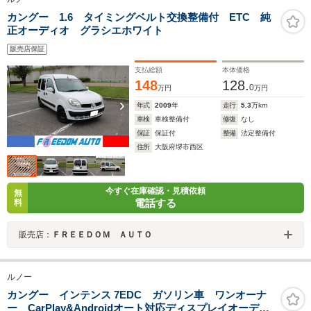
カングー 1.6 タイミングベルト交換整備付 ETC 純
正オーディオ グラシエホワイト
販売店保証
支払総額
本体価格
148
128.
0
万円
万円
年式
2009
年
走行
5.3
万km
車検
車検整備付
修復
なし
保証
保証付
整備
法定整備付
住所
大阪府堺市西区
今すぐ在庫確認・見積依頼
無
電話する
料
販売店：
ＦＲＥＥＤＯＭ ＡＵＴＯ
ルノー
カングー インテンス 7EDC ガソリン車 ワンオーナ
ー CarPlay&Androidオート対応ディスプレイオーディ