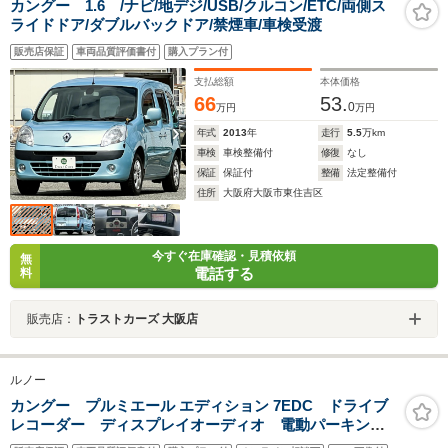
カングー 1.6 /ナビ/地デジ/USB/クルコン/ETC/両側ス
ライドドア/ダブルバックドア/禁煙車/車検受渡
販売店保証
車両品質評価書付
購入プラン付
支払総額
本体価格
66
53.
0
万円
万円
年式
2013
年
走行
5.5
万km
車検
車検整備付
修復
なし
保証
保証付
整備
法定整備付
住所
大阪府大阪市東住吉区
今すぐ在庫確認・見積依頼
無
電話する
料
販売店：
トラストカーズ 大阪店
ルノー
カングー プルミエール エディション 7EDC ドライブ
レコーダー ディスプレイオーディオ 電動パーキング
ブレーキ ETC バックカメラ ナビ クリアランスソ