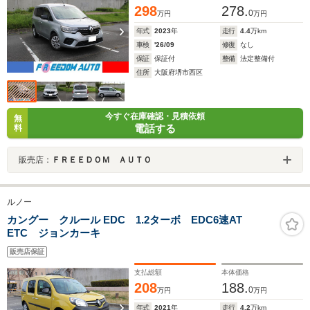
298
278.
0
万円
万円
年式
2023
年
走行
4.4
万km
車検
'26/09
修復
なし
保証
保証付
整備
法定整備付
住所
大阪府堺市西区
今すぐ在庫確認・見積依頼
無
電話する
料
販売店：
ＦＲＥＥＤＯＭ ＡＵＴＯ
ルノー
カングー クルール EDC 1.2ターボ EDC6速AT
ETC ジョンカーキ
販売店保証
支払総額
本体価格
208
188.
0
万円
万円
年式
2021
年
走行
4.2
万km