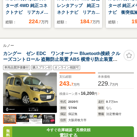
ターボ 4WD 純正コネ
レンタアップ 純正コ
ターボ 純正メ
クトナビ リアカメ
ネクトナビ リアカメ
ナビ 衝突低
ラ フルセグ 純正ド
ラ 純正ドラレコ
キ リアカメ
224
184
1
総額：
.7
万円
総額：
.7
万円
総額：
ラレコ CSRS 左右
ETC クルーズコント
電動スライ
パワースライドドア
ロール 両側電動スラ
LEDヘッド 
ETC シートヒータ
イドドア シートヒー
ルシフト シ
ルノー
ー 夏冬タイヤ
ター フルセグTV
ター 純正15
アルミホイール
カングー ゼン EDC ワンオーナー Bluetooth接続 クル
ーズコントロール 盗難防止装置 ABS 横滑り防止装置
ETC
車両品質評価書付
購入プラン付
オンライン相談可
支払総額
本体価格
243.
229.
7
7
万円
万円
16,200
残価ローン
月々
円
年式
2020
年
走行
0.7
万km
車検
'27/06
修復
なし
保証
保証無
整備
法定整備付
住所
大阪府枚方市
今すぐ在庫確認・見積依頼
無
電話する
料