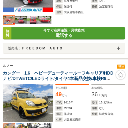
車検
車検整備付
修復
なし
保証
保証付
整備
法定整備付
住所
大阪府堺市西区
今すぐ在庫確認・見積依頼
無
電話する
料
販売店：
ＦＲＥＥＤＯＭ ＡＵＴＯ
ルノー
NEW
カングー 1.6 ヘビーデューティールーフキャリア/HDD
ナビ/DTV/ETC/LEDライト/タイヤ4本新品交換/車検R9年6
月/禁煙車
支払総額
本体価格
49
36.
0
万円
万円
年式
2010
年
走行
15.1
万km
車検
'27/06
修復
なし
保証
保証無
整備
法定整備無
住所
大阪府箕面市