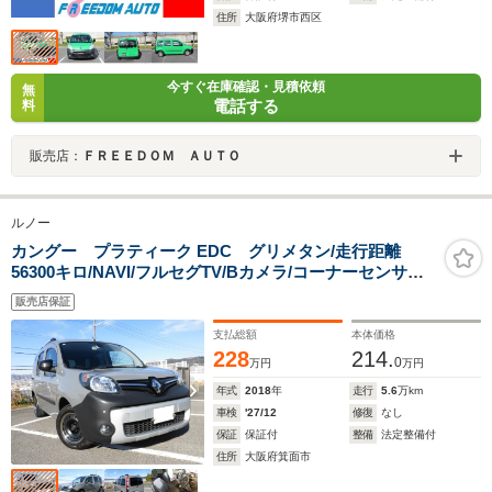
住所
大阪府堺市西区
今すぐ在庫確認・見積依頼
無
電話する
料
販売店：
ＦＲＥＥＤＯＭ ＡＵＴＯ
ルノー
カングー プラティーク EDC グリメタン/走行距離
56300キロ/NAVI/フルセグTV/Bカメラ/コーナーセンサー/
マルチルーフレール/ドラレコ/ETC2.0/ボディーガラスコ
販売店保証
ート済/新品タイヤ/車検令和9年12月/ワンオーナー禁煙車
支払総額
本体価格
228
214.
0
万円
万円
年式
2018
年
走行
5.6
万km
車検
'27/12
修復
なし
保証
保証付
整備
法定整備付
住所
大阪府箕面市