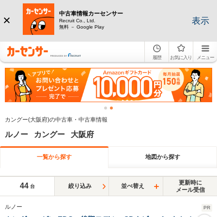
中古車情報カーセンサー
表示
Recruit Co., Ltd.
無料 － Google Play
履歴
お気に入り
メニュー
カングー(大阪府)の中古車・中古車情報
ルノー カングー 大阪府
一覧から探す
地図から探す
更新時に
44
絞り込み
並べ替え
台
メール受信
ルノー
PR