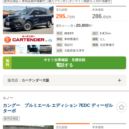
販売店保証
車両品質評価書付
購入プラン付
オンライン相談可
360°画像付
ナー クルーズコントロール キーフリー 衝突被害軽減
システム LEDヘッドランプ
支払総額
本体価格
295.
286.
7
0
万円
万円
20,800
通常ローン
月々
円
年式
2023
年
走行
2.8
万km
車検
車検整備付
修復
なし
保証
保証付
整備
法定整備付
住所
大阪府泉大津市
今すぐ在庫確認・見積依頼
無
電話する
料
販売店：
カーテンダー大阪
ルノー
カングー プルミエール エディション 7EDC ディーゼル
ターボ
販売店保証
支払総額
本体価格