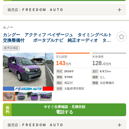
販売店：
ＦＲＥＥＤＯＭ ＡＵＴＯ
ルノー
カングー アクティフ ペイザージュ タイミングベルト
交換整備付 ポータブルナビ 純正オーディオ タン
タシオンヴィオレ
販売店保証
支払総額
本体価格
143
128.
0
万円
万円
年式
2016
年
走行
6.9
万km
車検
'27/03
修復
なし
保証
保証付
整備
法定整備付
住所
大阪府堺市西区
今すぐ在庫確認・見積依頼
無
電話する
料
販売店：
ＦＲＥＥＤＯＭ ＡＵＴＯ