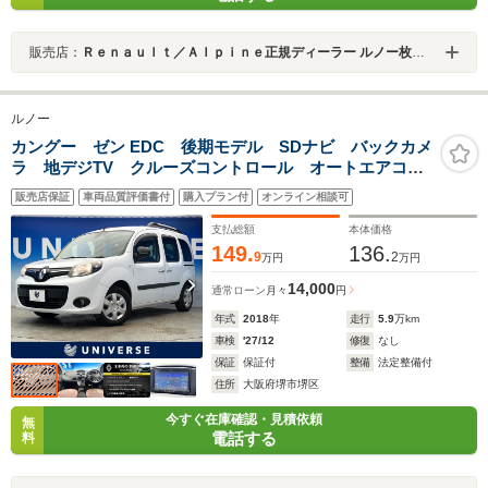
販売店：
Ｒｅｎａｕｌｔ／Ａｌｐｉｎｅ正規ディーラー ルノー枚方・アルピーヌポイント枚方
ルノー
カングー ゼン EDC 後期モデル SDナビ バックカメ
ラ 地デジTV クルーズコントロール オートエアコ
ン オートライト プライバシーガラス ETC車載器
販売店保証
車両品質評価書付
購入プラン付
オンライン相談可
Bluetooth接続 CD再生 前席アームレスト 禁煙車
支払総額
本体価格
149.
136.
9
2
万円
万円
14,000
通常ローン
月々
円
年式
2018
年
走行
5.9
万km
車検
'27/12
修復
なし
保証
保証付
整備
法定整備付
住所
大阪府堺市堺区
今すぐ在庫確認・見積依頼
無
電話する
料