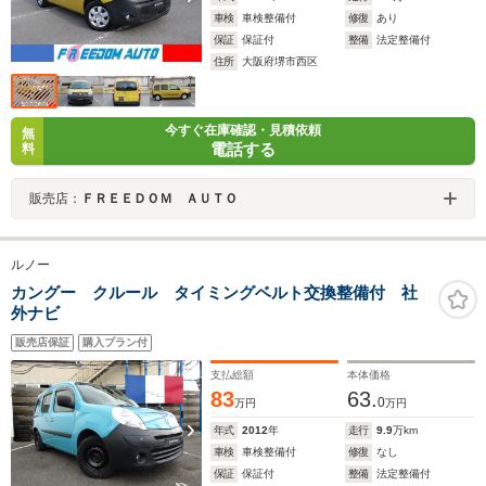
車検
車検整備付
修復
あり
保証
保証付
整備
法定整備付
住所
大阪府堺市西区
今すぐ在庫確認・見積依頼
無
電話する
料
販売店：
ＦＲＥＥＤＯＭ ＡＵＴＯ
ルノー
カングー クルール タイミングベルト交換整備付 社
外ナビ
販売店保証
購入プラン付
支払総額
本体価格
83
63.
0
万円
万円
年式
2012
年
走行
9.9
万km
車検
車検整備付
修復
なし
保証
保証付
整備
法定整備付