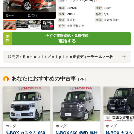
残価ローン
月々
円
年式
2025
年
走行
60
km
車検
'28/03
修復
なし
保証
保証付
整備
法定整備付
住所
大阪府枚方市
今すぐ在庫確認・見積依頼
無
電話する
料
販売店：
Ｒｅｎａｕｌｔ／Ａｌｐｉｎｅ正規ディーラー ルノー枚方・アルピーヌポイント枚方
あなたにおすすめの中古車
［PR］
ホンダ
ホンダ
ホンダ
N-BOX カスタム 660
N-BOX 660 4WD 自社
N-BOX カスタ