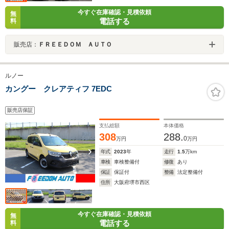
今すぐ在庫確認・見積依頼
無
電話する
料
販売店：
ＦＲＥＥＤＯＭ ＡＵＴＯ
ルノー
カングー クレアティフ 7EDC
販売店保証
支払総額
本体価格
308
288.
0
万円
万円
年式
2023
年
走行
1.5
万km
車検
車検整備付
修復
あり
保証
保証付
整備
法定整備付
住所
大阪府堺市西区
今すぐ在庫確認・見積依頼
無
電話する
料