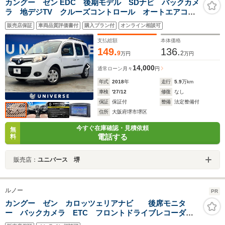
カングー ゼン EDC 後期モデル SDナビ バックカメ
ラ 地デジTV クルーズコントロール オートエアコ
ン オートライト プライバシーガラス ETC車載器
販売店保証
車両品質評価書付
購入プラン付
オンライン相談可
Bluetooth接続 CD再生 前席アームレスト 禁煙車
支払総額
本体価格
149.
136.
9
2
万円
万円
14,000
通常ローン
月々
円
年式
2018
年
走行
5.9
万km
車検
'27/12
修復
なし
保証
保証付
整備
法定整備付
住所
大阪府堺市堺区
今すぐ在庫確認・見積依頼
無
電話する
料
販売店：
ユニバース 堺
ルノー
PR
カングー ゼン カロッツェリアナビ 後席モニタ
ー バックカメラ ETC フロントドライブレコーダ
ー オートエアコン ルーフレール オーバーヘッドコ