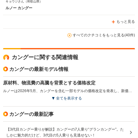
キョウジさん
（和歌山県）
車に比べると、それなりに見劣りを否めないのですが、内
ルノー カングー
装でのカスタマイズなどで、しっかりと自分にあった雰囲
気を出さすことで、自分の部屋と同じようにその空間を楽
もっと見る
しむことはできるので、自分としては、車に対しては機能
も重要ですが、1つの住まいとしてとらえたときには、目
に入ってくる色や、雰囲気に拘りたいので、総評としては
すべてのクチコミをもっと見る(40件)
とても良いです。
カングーに関する関連情報
カングーの最新モデル情報
原材料、物流費の高騰を背景とする価格改定
ルノーは2026年5月、カングーを含む一部モデルの価格改定を発表し、新価格を適用した。原材料費や物流費の高騰を背景に、改定幅は2.3％から3.8％とされている。なお特別塗装に関する価格は据え置きとされ、仕様変更を伴わない純粋な価格見直しとなった。（2026.5）
全てを表示する
カングーの最新記事
【3代目カングー乗りが解説】カングーの7人乗り“グランカングー”。た
しかに魅力的だけど、3代目の5人乗りも見逃せない！