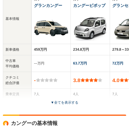
グランカングー
カングービボップ
グランセ
基本情報
新車価格
459万円
234.8万円
279.8～3
中古車
‐‐‐万円
63.7万円
72万円
平均価格
クチコミ
-
3.8
4.0
総合評価
乗車定員
7人
4人
7人
▼
全てを表示する
ドア数
5ドア
3ドア
5ドア
全高
全高
全
カングーの基本情報
1.81m
1.84m
1.