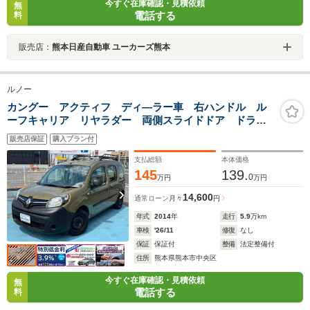
今すぐ在庫確認・見積依頼
無
電話する
料
販売店：
熊本日産自動車 ユーカーズ熊本
ルノー
カングー アクティフ ディ―ラー車 右ハンドル ル
ーフキャリア リヤラダー 両側スライドドア ドラレ
コ前後2カメラ ETC LEDヘッドライト カーキ全塗
販売店保証
購入プラン付
装 オーバーヘッドコンソール天井収納 ナビTV
支払総額
本体価格
145
139.
0
万円
万円
14,600
通常ローン
月々
円
年式
2014
年
走行
5.9
万km
車検
'26/11
修復
なし
保証
保証付
整備
法定整備付
住所
熊本県熊本市中央区
今すぐ在庫確認・見積依頼
無
電話する
料