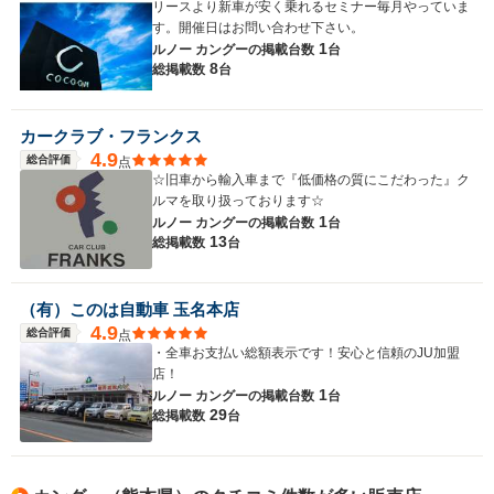
リースより新車が安く乗れるセミナー毎月やっていま
す。開催日はお問い合わせ下さい。
1
ルノー カングーの
掲載台数
台
8
総掲載数
台
カークラブ・フランクス
4.9
総合評価
点
☆旧車から輸入車まで『低価格の質にこだわった』ク
ルマを取り扱っております☆
1
ルノー カングーの
掲載台数
台
13
総掲載数
台
（有）このは自動車 玉名本店
4.9
総合評価
点
・全車お支払い総額表示です！安心と信頼のJU加盟
店！
1
ルノー カングーの
掲載台数
台
29
総掲載数
台