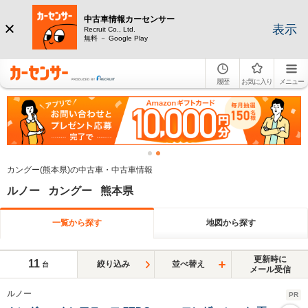
中古車情報カーセンサー
表示
Recruit Co., Ltd.
無料 － Google Play
履歴
お気に入り
メニュー
カングー(熊本県)の中古車・中古車情報
ルノー カングー 熊本県
一覧から探す
地図から探す
更新時に
11
絞り込み
並べ替え
台
メール受信
ルノー
PR