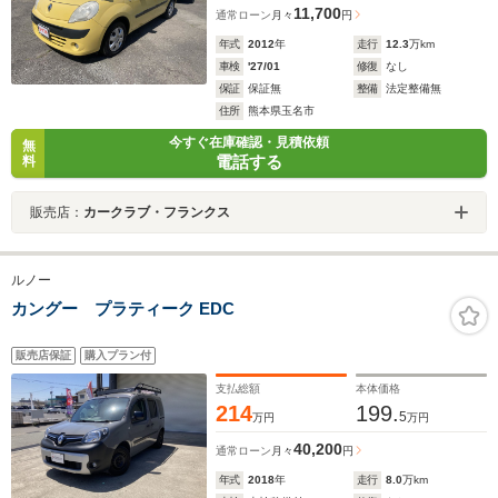
11,700
通常ローン
月々
円
年式
2012
年
走行
12.3
万km
車検
'27/01
修復
なし
保証
保証無
整備
法定整備無
住所
熊本県玉名市
今すぐ在庫確認・見積依頼
無
電話する
料
販売店：
カークラブ・フランクス
ルノー
カングー プラティーク EDC
販売店保証
購入プラン付
支払総額
本体価格
214
199.
5
万円
万円
40,200
通常ローン
月々
円
年式
2018
年
走行
8.0
万km