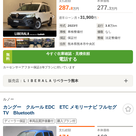
スト BSM レーンキープアシスト
支払総額
本体価格
287.
277.
8
3
万円
万円
31,900
通常ローン
月々
円
年式
2023
年
走行
3.8
万km
車検
車検整備付
修復
なし
保証
保証付
整備
法定整備付
住所
熊本県熊本市中央区
今すぐ在庫確認・見積依頼
無
電話する
料
カーセンサーアフター保証がBプランに付いています
販売店：
ＬＩＢＥＲＡＬＡ リベラーラ熊本
ルノー
カングー クルール EDC ETC メモリーナビ フルセグ
TV Bluetooth
ディーラー保証
車両品質評価書付
購入プラン付
支払総額
本体価格