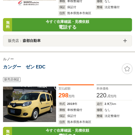
車検
車検整備付
修復
なし
保証
保証付
整備
法定整備付
住所
熊本県熊本市南区
今すぐ在庫確認・見積依頼
無
電話する
料
販売店：
森都自動車
ルノー
カングー ゼン EDC
販売店保証
支払総額
本体価格
298
220.
0
万円
万円
年式
2019
年
走行
2.9
万km
車検
車検整備付
修復
なし
保証
保証付
整備
法定整備付
住所
熊本県熊本市南区
今すぐ在庫確認・見積依頼
無