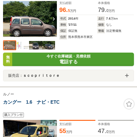
支払総額
本体価格
96.
79.
5
0
万円
万円
年式
2014
年
走行
7.6
万km
車検
'27/11
修復
なし
保証
保証無
整備
法定整備無
住所
熊本県熊本市東区
今すぐ在庫確認・見積依頼
無
電話する
料
販売店：
ｓｃｏｐｒｉｔｏｒｅ
ルノー
カングー 1.6 ナビ・ETC
購入プラン付
支払総額
本体価格
55
47.
0
万円
万円