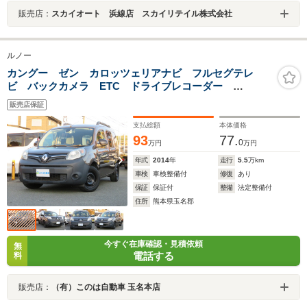
販売店：
スカイオート 浜線店 スカイリテイル株式会社
ルノー
カングー ゼン カロッツェリアナビ フルセグテレ
ビ バックカメラ ETC ドライブレコーダー
Bluetooth
販売店保証
支払総額
本体価格
93
77.
0
万円
万円
年式
2014
年
走行
5.5
万km
車検
車検整備付
修復
あり
保証
保証付
整備
法定整備付
住所
熊本県玉名郡
今すぐ在庫確認・見積依頼
無
電話する
料
販売店：
（有）このは自動車 玉名本店