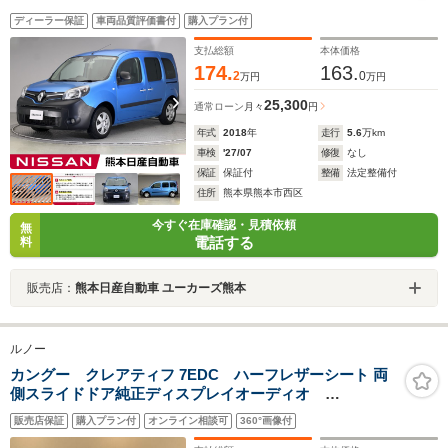
ディーラー保証
車両品質評価書付
購入プラン付
支払総額
本体価格
174.
163.
2
0
万円
万円
25,300
通常ローン
月々
円
年式
2018
年
走行
5.6
万km
車検
'27/07
修復
なし
保証
保証付
整備
法定整備付
住所
熊本県熊本市西区
今すぐ在庫確認・見積依頼
無
電話する
料
販売店：
熊本日産自動車 ユーカーズ熊本
ルノー
カングー クレアティフ 7EDC ハーフレザーシート 両
側スライドドア純正ディスプレイオーディオ
Bluetooth USB AppleCarPlay androidauto バック
販売店保証
購入プラン付
オンライン相談可
360°画像付
カメラ 追従式クルーズコントロール パーキングアシ