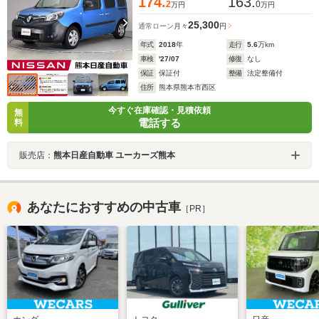
174.
163.
2
0
万円
万円
25,300
通常ローン
月々
円
年式
2018
年
走行
5.6
万km
車検
'27/07
修復
なし
保証
保証付
整備
法定整備付
住所
熊本県熊本市西区
今すぐ在庫確認・見積依頼
無
電話する
料
販売店：
熊本日産自動車 ユーカーズ熊本
あなたにおすすめの中古車
［PR］