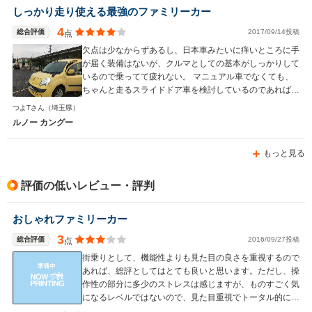
しっかり走り使える最強のファミリーカー
4
総合評価
2017/09/14投稿
点
欠点は少なからずあるし、日本車みたいに痒いところに手
が届く装備はないが、クルマとしての基本がしっかりして
いるので乗ってて疲れない。 マニュアル車でなくても、
ちゃんと走るスライドドア車を検討しているのであれば、
一度試乗して相性を確かめてみるのも良いかも。
つよTさん
（埼玉県）
ルノー カングー
もっと見る
評価の低いレビュー・評判
おしゃれファミリーカー
3
総合評価
2016/09/27投稿
点
街乗りとして、機能性よりも見た目の良さを重視するので
あれば、総評としてはとても良いと思います。ただし、操
作性の部分に多少のストレスは感じますが、ものすごく気
になるレベルではないので、見た目重視でトータル的に良
いと思います。社内での設備に関しては、充実感は国産の