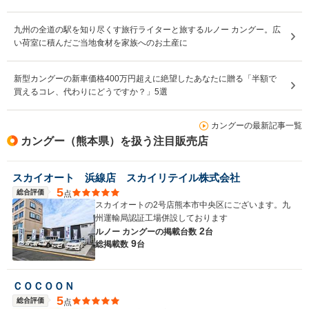
九州の全道の駅を知り尽くす旅行ライターと旅するルノー カングー。広
い荷室に積んだご当地食材を家族へのお土産に
新型カングーの新車価格400万円超えに絶望したあなたに贈る「半額で
買えるコレ、代わりにどうですか？」5選
カングーの最新記事一覧
カングー（熊本県）を扱う注目販売店
スカイオート 浜線店 スカイリテイル株式会社
5
総合評価
点
スカイオートの2号店熊本市中央区にございます。九
州運輸局認証工場併設しております
2
ルノー カングーの
掲載台数
台
9
総掲載数
台
ＣＯＣＯＯＮ
5
総合評価
点