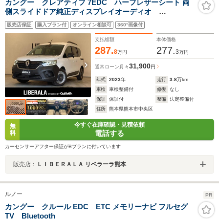
カングー クレアティフ 7EDC ハーフレザーシート 両
側スライドドア純正ディスプレイオーディオ
Bluetooth USB AppleCarPlay androidauto バック
販売店保証
購入プラン付
オンライン相談可
360°画像付
カメラ 追従式クルーズコントロール パーキングアシ
スト BSM レーンキープアシスト
支払総額
本体価格
287.
277.
8
3
万円
万円
31,900
通常ローン
月々
円
年式
2023
年
走行
3.8
万km
車検
車検整備付
修復
なし
保証
保証付
整備
法定整備付
住所
熊本県熊本市中央区
今すぐ在庫確認・見積依頼
無
電話する
料
カーセンサーアフター保証がBプランに付いています
販売店：
ＬＩＢＥＲＡＬＡ リベラーラ熊本
ルノー
PR
カングー クルール EDC ETC メモリーナビ フルセグ
TV Bluetooth