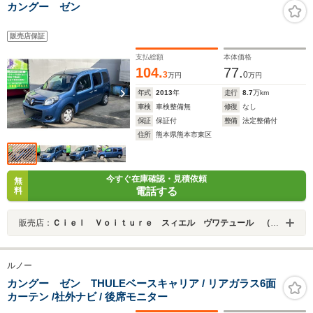
カングー ゼン
販売店保証
支払総額
本体価格
104.
77.
3
0
万円
万円
年式
2013
年
走行
8.7
万km
車検
車検整備無
修復
なし
保証
保証付
整備
法定整備付
住所
熊本県熊本市東区
今すぐ在庫確認・見積依頼
無
電話する
料
販売店：
Ｃｉｅｌ Ｖｏｉｔｕｒｅ スィエル ヴワテュール （株）パインプレイン
ルノー
カングー ゼン THULEベースキャリア / リアガラス6面
カーテン /社外ナビ / 後席モニター