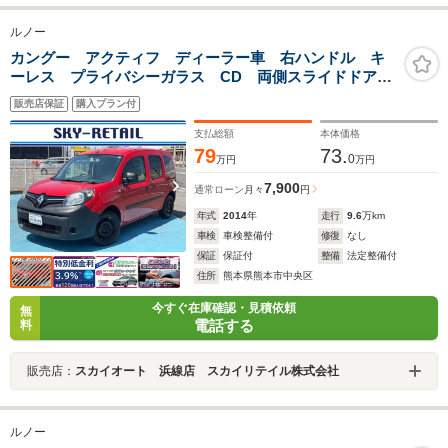
ルノー
カングー アクティフ ディーラー車 右ハンドル キ
ーレス プライバシーガラス CD 両側スライドドアデ
ィ―ラー車 右ハンドル キーレス プライバシーガラ
販売店保証
購入プラン付
ス 両側スライドドア
支払総額
本体価格
79
73.
0
万円
万円
7,900
通常ローン
月々
円
年式
2014
年
走行
9.6
万km
車検
車検整備付
修復
なし
保証
保証付
整備
法定整備付
住所
熊本県熊本市中央区
今すぐ在庫確認・見積依頼
無
電話する
料
販売店：
スカイオート 浜線店 スカイリテイル株式会社
ルノー