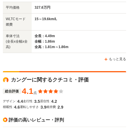
平均価格
327.6万円
全幅
全幅
全
WLTCモード
15～19.6km/L
サイズ
1.86m
1.83m
1.
燃費
全長
全長
(全長x全幅x全高)
4.91m
3.87m
4
車体寸法
全長：4.49m
(全長x全幅x全
全幅：1.86m
高)
全高：1.81m～1.86m
ホイールベース
ホイールベース
ホイー
-m
-m
もっと見る
14.7km/L
カングーに関するクチコミ・評価
WLTCモード
└市街地:11.7km/L
-
-
燃費
└郊外:15.0km/L
4.1
総合評価
点
└高速道路:16.4km/L
4.4
3.5
4.2
デザイン :
走行性 :
居住性 :
4.6
3.9
2.9
積載性 :
運転しやすさ :
維持費 :
排気量
1333cc
1598cc
1998cc
評価の高いレビュー・評判
駆動方式
FF
FF
FF