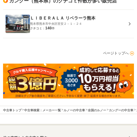
カングー（熊本県）のクチコミ件数が多い販売店
ＬＩＢＥＲＡＬＡ リベラーラ熊本
熊本県熊本市中央区世安２－１－２４
140
クチコミ：
件
ページトップへ
中古車トップ
中古車検索：メーカー一覧
ルノーの中古車
全国のルノー
カングーの中古車