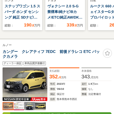
ホンダ
トヨタ
日産
ステップワゴン 1.5 ス
ヴォクシー 2.0 S-G
ルークス 660
パーダ ホンダ センシ
禁煙車/純ナビ/Bカ
ェイスターG
ング 純正 SDナビ/フ
メ/ETC/純正AW/DKミ
プロパイロット
リップダウンモニタ
ラー/前後コーナーセ
ィション ディ
190
339
2
総額：
.8
万円
総額：
.8
万円
総額：
ー/両側電動スライド
ンサー/片側パワース
イオーディオ12
ドア/全方位モニター/
ライドドア/社外フロ
チ/エマージェ
ドライブレコーダー
アマット/ドアバイザ
ブレーキ/両側
ルノー
純正/ヘッドランプ
ー/LEDオートライト/
ライドドア/シ
HID/Bluetooth接
スマートキー
ーター 前席/
カングー クレアティフ 7EDC 前後ドラレコ ETC バッ
クカメラ
続/ETC/EBD付ABS/横
ドビューモニタ
滑り防止装置
線逸脱防止支
ディーラー保証
車両品質評価書付
ム/プロパイロ
支払総額
本体価格
出済未使用車
352.
343.
6
0
万円
万円
年式
2023
年
走行
1.9
万km
車検
'26/10
修復
なし
保証
保証付
整備
法定整備付
住所
熊本県熊本市西区