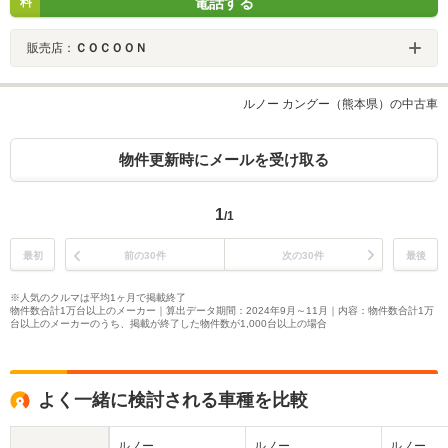
電話する
料
販売店：
ＣＯＣＯＯＮ
ルノー カングー（熊本県）の中古車
物件更新時にメールを受け取る
1
/1
最初
前の30件
次の30件
最後
※人気のクルマは平均1ヶ月で掲載終了
物件数合計1万台以上のメーカー｜算出データ期間：2024年9月～11月｜内容：物件数合計1万
台以上のメーカーのうち、掲載が終了した物件数が1,000台以上の場合
よく一緒に検討される車種を比較
ルノー
ルノー
ルノー