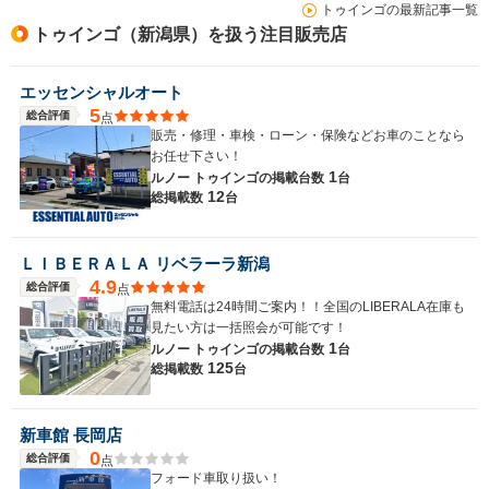
トゥインゴの最新記事一覧
トゥインゴ（新潟県）を扱う注目販売店
エッセンシャルオート
5
総合評価
点
販売・修理・車検・ローン・保険などお車のことなら
お任せ下さい！
1
ルノー トゥインゴの
掲載台数
台
12
総掲載数
台
ＬＩＢＥＲＡＬＡ リベラーラ新潟
4.9
総合評価
点
無料電話は24時間ご案内！！全国のLIBERALA在庫も
見たい方は一括照会が可能です！
1
ルノー トゥインゴの
掲載台数
台
125
総掲載数
台
新車館 長岡店
0
総合評価
点
フォード車取り扱い！