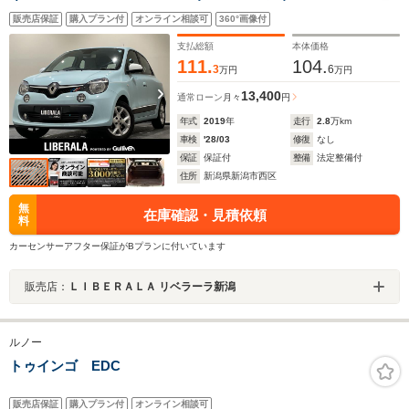
ーンアシスト アイドリングストップ コーナリングラ
販売店保証
購入プラン付
オンライン相談可
360°画像付
イト フロントフォグランプ リアフォグランプ スペ
アキー 純正15インチAW
支払総額
本体価格
111.
104.
3
6
万円
万円
13,400
通常ローン
月々
円
年式
2019
年
走行
2.8
万km
車検
'28/03
修復
なし
保証
保証付
整備
法定整備付
住所
新潟県新潟市西区
無
在庫確認・見積依頼
料
カーセンサーアフター保証がBプランに付いています
販売店：
ＬＩＢＥＲＡＬＡ リベラーラ新潟
ルノー
トゥインゴ EDC
販売店保証
購入プラン付
オンライン相談可