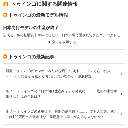
トゥインゴに関する関連情報
トゥインゴの最新モデル情報
日本向けモデルの生産が終了
初代モデルの登場以来30年にわたり、日本市場で愛されてきたコンパクトモデル。日本向けモデルの生産終了が発表された。また、今回の発表を機に、小変更が施され、新たに「Apple Carplay」対応ワイヤレスミラーリング機能が追加された。ボディカラーのバリエーション変更や価格改定も図られている。（2023.7）
全てを表示する
トゥインゴの最新記事
新型トゥインゴが“カマボコみたいな目”で「あれ……？」となった人
へ！ 60万円台から狙える3代目は買いなのか、徹底解説！
ルノー トゥインゴの「日本向け生産終了」が発表に……！ 最新の中古車
価格は？ 流通台数は？
ルノー トゥインゴの新車は今、長期の納車待ち……。 でも大丈夫、我々
には100万円台＆低走行な「前期型中古車」があるじゃないか！