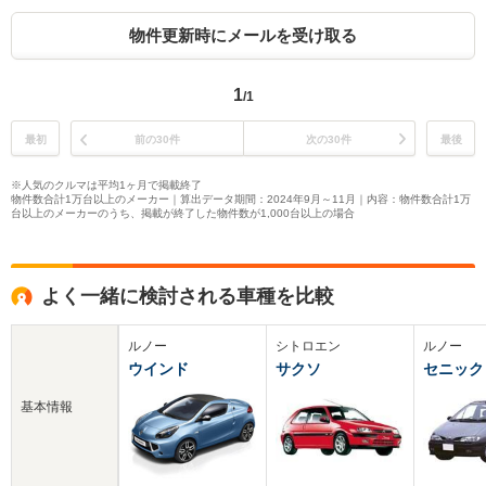
物件更新時にメールを受け取る
1
/1
最初
前の30件
次の30件
最後
※人気のクルマは平均1ヶ月で掲載終了
物件数合計1万台以上のメーカー｜算出データ期間：2024年9月～11月｜内容：物件数合計1万
台以上のメーカーのうち、掲載が終了した物件数が1,000台以上の場合
よく一緒に検討される車種を比較
ルノー
シトロエン
ルノー
ウインド
サクソ
セニック
基本情報