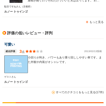
屋根が開くのでそれだけでいいと夫は言ってます。 わた
しはペーパードライバーなので小回りがきいてすれ違いが
駄目ですねさん
（京都府）
しやすいのでそれだけで満足です。 値段は国産車よりは
ルノー トゥインゴ
少し高いけど全体的には満足ですよ。
もっと見る
評価の低いレビュー・評判
可愛い
3
総合評価
2013/02/13投稿
点
小回りが利き、パワーもあり乗り回ししやすい車です。ま
た外観や内装がオシャレです。
ゲストさん
ルノー トゥインゴ
すべてのクチコミをもっと見る(17件)