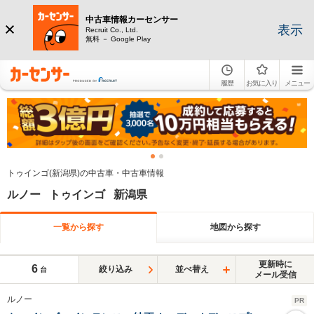
中古車情報カーセンサー
表示
Recruit Co., Ltd.
無料 － Google Play
履歴
お気に入り
メニュー
トゥインゴ(新潟県)の中古車・中古車情報
ルノー トゥインゴ 新潟県
一覧から探す
地図から探す
更新時に
6
絞り込み
並べ替え
台
メール受信
ルノー
PR