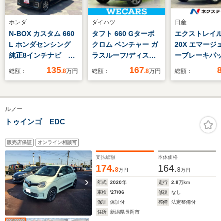
ホンダ
ダイハツ
日産
N-BOX カスタム 660
タフト 660 Gターボ
エクストレイル 
L ホンダセンシング
クロム ベンチャー ガ
20X エマージ
純正8インチナビ 地
ラスルーフ/ディスプ
ーブレーキパ
デジ Bluetooh バ
レイオーディオ9イン
2列車 4WD 4
135
167
総額：
.8
万円
総額：
.8
万円
総額：
ックモニター 両側パ
チ/スマートアシスト
正8型ナビ バ
ワースライドドア シ
(トヨタ・ダイハツ)/シ
メラ エマー
ートヒーター ドライ
ートヒーター/車線逸
シーブレーキ
ルノー
ブレコーダー ETC
脱防止支援システム/
車 防水シー
LEDライト アダプテ
ドライブレコーダー
シートヒータ
トゥインゴ EDC
ィブクルーズコントロ
前後/ヘッドランプ
ドラレコ コ
ール 禁煙車
LED
ンサー レー
販売店保証
オンライン相談可
プ スマー
支払総額
本体価格
LEDヘッド
174.
164.
8
8
万円
万円
ETC
年式
2020
年
走行
2.8
万km
車検
'27/06
修復
なし
保証
保証付
整備
法定整備付
住所
新潟県長岡市