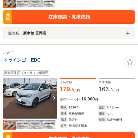
無
在庫確認・見積依頼
料
販売店：
新車館 長岡店
ルノー
トゥインゴ EDC
販売店保証
オンライン相談可
支払総額
本体価格
179.
166.
8
3
万円
万円
16,900
通常ローン
月々
円
年式
2020
年
走行
3.4
万km
車検
車検整備無
修復
なし
保証
保証付
整備
法定整備付
住所
新潟県長岡市
無