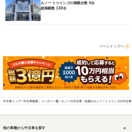
4
ルノー トゥインゴの
掲載台数
台
130
総掲載数
台
ページトップへ
中古車トップ
中古車検索：メーカー一覧
ルノーの中古車
全国のルノー
トゥインゴの中古車
他の車種から中古車を探す