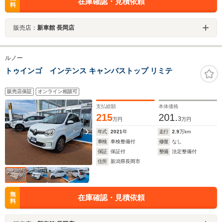
在庫確認・見積依頼
料
販売店：
新車館 長岡店
ルノー
トゥインゴ インテンス キャンバストップ リミテ
販売店保証
オンライン相談可
支払総額
本体価格
215
201.
3
万円
万円
年式
2021
年
走行
2.9
万km
車検
車検整備付
修復
なし
保証
保証付
整備
法定整備付
住所
新潟県長岡市
無
在庫確認・見積依頼
料