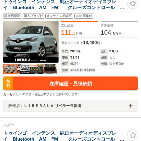
トゥインゴ インテンス 純正オーディオディスプレ
イ Bluetooth AM FM クルーズコントロール レ
ーンアシスト アイドリングストップ コーナリングラ
販売店保証
購入プラン付
オンライン相談可
360°画像付
イト フロントフォグランプ リアフォグランプ スペ
アキー 純正15インチAW
支払総額
本体価格
111.
104.
3
6
万円
万円
13,400
通常ローン
月々
円
年式
2019
年
走行
2.8
万km
車検
'28/03
修復
なし
保証
保証付
整備
法定整備付
住所
新潟県新潟市西区
無
在庫確認・見積依頼
料
カーセンサーアフター保証がBプランに付いています
販売店：
ＬＩＢＥＲＡＬＡ リベラーラ新潟
ルノー
トゥインゴ インテンス 純正オーディオディスプレ
イ Bluetooth AM FM クルーズコントロール レ