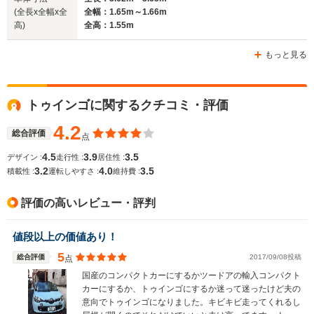
(全長x全幅x全
全幅：1.65m～1.66m
ホイールベース
ホイールベース
ホイー
高)
全高：1.55m
-m
-m
もっと見る
WLTCモード
トゥインゴに関するクチコミ・評価
-
-
-
燃費
4.2
総合評価
点
4.5
3.9
3.5
デザイン :
走行性 :
居住性 :
3.2
4.0
3.5
排気量
1598cc
1587cc
1998cc
積載性 :
運転しやすさ :
維持費 :
駆動方式
FF
FF
FF
評価の高いレビュー・評判
値段以上の価値あり！
5
総合評価
2017/09/08投稿
点
国産のコンパクトカーにするかツードアの輸入コンパクト
カーにするか、トゥインゴにするか迷って迷ったけど夫の
意向でトゥインゴになりました。キビキビ走ってくれるし