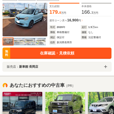
支払総額
本体価格
179.
166.
8
3
万円
万円
16,900
通常ローン
月々
円
年式
2020
年
走行
1.5
万km
車検
車検整備付
修復
なし
保証
保証付
整備
法定整備付
住所
新潟県長岡市
無
在庫確認・見積依頼
料
販売店：
新車館 長岡店
あなたにおすすめの中古車
［PR］