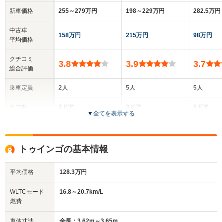
新車価格
255～279万円
198～229万円
282.5万円
中古車
158万円
215万円
98万円
平均価格
クチコミ
3.8
3.9
3.7
総合評価
乗車定員
2人
5人
5人
ドア数
2ドア
3ドア
5ドア
▼
全てを表示する
全高
全高
全
1.38m
1.36m
1.
トゥインゴの基本情報
平均価格
128.3万円
全幅
全幅
全幅
サイズ
1.69m
1.62m
1.72m
全長
全長
WLTCモード
16.8～20.7km/L
(全長x全幅x全高)
3.84m
3.74m
4.13m
燃費
車体寸法
全長：3.62m～3.65m