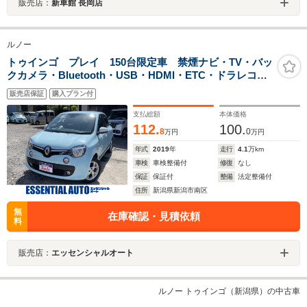
販売店：
新車館 長岡店
ルノー
トゥインゴ プレイ 150台限定車 禁煙ナビ・TV・バッ
クカメラ・Bluetooth・USB・HDMI・ETC・ドラレコ
バックソナー 車線逸脱警報 クルーズコントロール
販売店保証
購入プラン付
ステアリングスイッチ
支払総額
本体価格
112.
100.
8
0
万円
万円
年式
2019
年
走行
4.1
万km
車検
車検整備付
修復
なし
保証
保証付
整備
法定整備付
住所
新潟県新潟市南区
無
在庫確認・見積依頼
料
販売店：
エッセンシャルオート
ルノー トゥインゴ（新潟県）の中古車