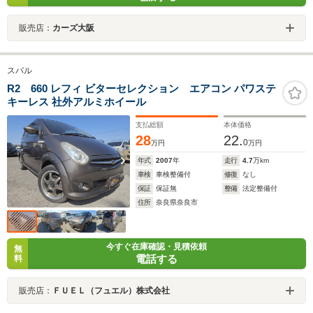
販売店：
カーズ大阪
スバル
R2 660 レフィ ビターセレクション エアコン パワステ
キーレス 社外アルミホイール
支払総額
本体価格
28
22.
0
万円
万円
年式
2007
年
走行
4.7
万km
車検
車検整備付
修復
なし
保証
保証無
整備
法定整備付
住所
奈良県奈良市
今すぐ在庫確認・見積依頼
無
電話する
料
販売店：
ＦＵＥＬ（フュエル）株式会社