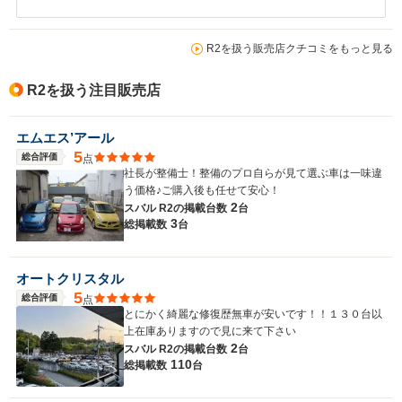
R2を扱う販売店クチコミをもっと見る
R2を扱う注目販売店
エムエス’アール
5
総合評価
点
社長が整備士！整備のプロ自らが見て選ぶ車は一味違
う価格♪ご購入後も任せて安心！
2
スバル R2の
掲載台数
台
3
総掲載数
台
オートクリスタル
5
総合評価
点
とにかく綺麗な修復歴無車が安いです！！１３０台以
上在庫ありますので見に来て下さい
2
スバル R2の
掲載台数
台
110
総掲載数
台