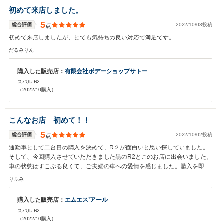
初めて来店しました。
5
総合評価
2022/10/03投稿
点
初めて来店しましたが、とても気持ちの良い対応で満足です。
だるみりん
購入した販売店：
有限会社ボデーショップサトー
スバル R2
（2022/10購入）
こんなお店 初めて！！
5
総合評価
2022/10/02投稿
点
通勤車として二台目の購入を決めて、R２が面白いと思い探していました。
そして、今回購入させていただきました黒のR2とこのお店に出会いました。
車の状態はすこぶる良くて、ご夫婦の車への愛情を感じました。購入を即決
して、ほとんど車とは関係のない話で盛り上がっていた気がします（笑） ど
りふみ
こか親戚の家に遊びに来た感覚で居心地が良かったです。 このお店で購入を
決めて本当に良かったと思います。 これからR２を大切にしていきたいと思
購入した販売店：
エムエス’アール
います。 これからも整備などよろしくお願いします！！
スバル R2
（2022/10購入）