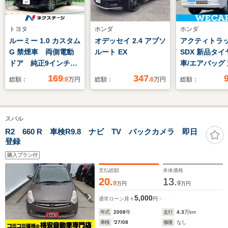
トヨタ
ホンダ
ホンダ
ルーミー 1.0 カスタム
オデッセイ 2.4 アブソ
アクティトラック
G 禁煙車 両側電動
ルート EX
SDX 新品タイ
ドア 純正9インチナ
車/エアバッグ 
ビ バックカメラ 衝
キーレスエント
169
347
総額：
.9
万円
総額：
.6
万円
総額：
突被害軽減システム
パワーステアリ
アダプティブクルーズ
マニュアルエア
コントロール ドラレ
ユーザー買取車
スバル
コ コーナーセンサ
オ
ー スマートキー
R2 660 R 車検R9.8 ナビ TV バックカメラ 即日
登録
LEDヘッド
ETC2.0 純正14イン
購入プラン付
チアルミ
支払総額
本体価格
20.
13.
9
9
万円
万円
5,000
通常ローン
月々
円
年式
2008
年
走行
4.3
万km
車検
'27/08
修復
なし