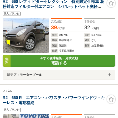
R2 660 レフィ ビターセレクション 特別限定仕様車 花
粉対応フィルター付エアコン シガレットペット臭軽減
消臭ルーフトリム 室内空間アロマティックブレイク&デ
購入プラン付
ィフューザーセット標準装備
支払総額
本体価格
39.
32.
9
9
万円
万円
年式
2007
年
走行
1.5
万km
車検
車検整備付
修復
なし
保証
保証無
整備
法定整備付
住所
埼玉県行田市
今すぐ在庫確認・見積依頼
無
電話する
料
販売店：
モータープール
スバル
R2 660 R エアコン・パワステ・パワーウインドウ・キ
ーレス・電動格納
購入プラン付
支払総額
本体価格