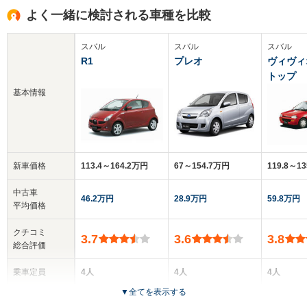
よく一緒に検討される車種を比較
スバル
スバル
スバル
R1
プレオ
ヴィヴィ
トップ
基本情報
新車価格
113.4～164.2万円
67～154.7万円
119.8～1
中古車
46.2万円
28.9万円
59.8万円
平均価格
クチコミ
3.7
3.6
3.8
総合評価
乗車定員
4人
4人
4人
▼
全てを表示する
ドア数
3ドア
3～5ドア
2ドア