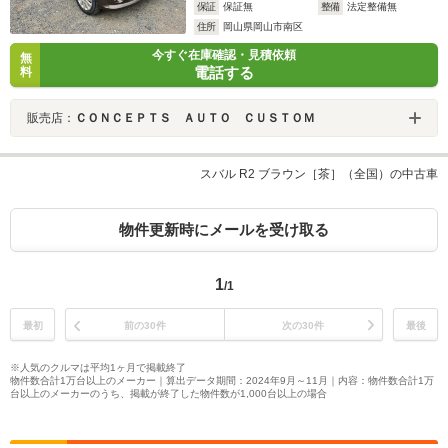
保証
保証無
整備
法定整備無
住所
岡山県岡山市南区
今すぐ在庫確認・見積依頼
無
電話する
料
販売店：
ＣＯＮＣＥＰＴＳ ＡＵＴＯ ＣＵＳＴＯＭ
スバル R2 ブラウン［茶］（全国）の中古車
物件更新時にメールを受け取る
1
/1
最初
前の30件
次の30件
最後
※人気のクルマは平均1ヶ月で掲載終了
物件数合計1万台以上のメーカー｜算出データ期間：2024年9月～11月｜内容：物件数合計1万
台以上のメーカーのうち、掲載が終了した物件数が1,000台以上の場合