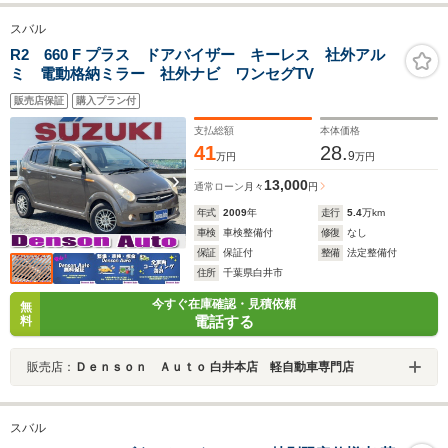
スバル
R2 660 F プラス ドアバイザー キーレス 社外アル
ミ 電動格納ミラー 社外ナビ ワンセグTV
販売店保証
購入プラン付
支払総額
本体価格
41
28.
9
万円
万円
13,000
通常ローン
月々
円
年式
2009
年
走行
5.4
万km
車検
車検整備付
修復
なし
保証
保証付
整備
法定整備付
住所
千葉県白井市
今すぐ在庫確認・見積依頼
無
電話する
料
販売店：
Ｄｅｎｓｏｎ Ａｕｔｏ 白井本店 軽自動車専門店
スバル