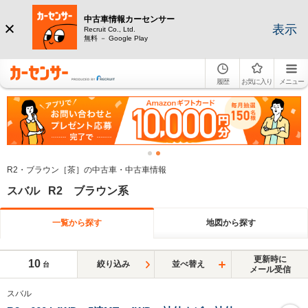
中古車情報カーセンサー
表示
Recruit Co., Ltd.
無料 － Google Play
履歴
お気に入り
メニュー
R2・ブラウン［茶］の中古車・中古車情報
スバル R2 ブラウン系
一覧から探す
地図から探す
更新時に
10
絞り込み
並べ替え
台
メール受信
スバル