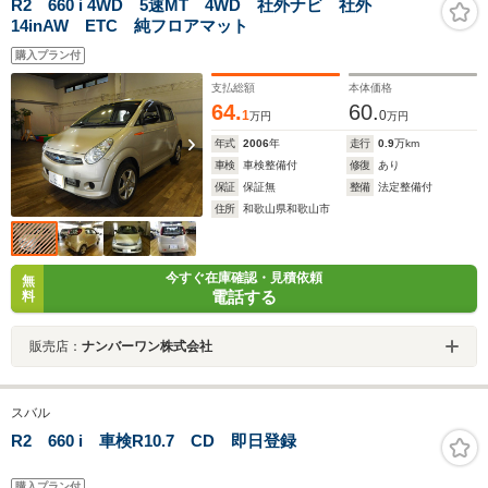
R2 660 i 4WD 5速MT 4WD 社外ナビ 社外
14inAW ETC 純フロアマット
購入プラン付
支払総額
本体価格
64.
60.
1
0
万円
万円
年式
2006
年
走行
0.9
万km
車検
車検整備付
修復
あり
保証
保証無
整備
法定整備付
住所
和歌山県和歌山市
今すぐ在庫確認・見積依頼
無
電話する
料
販売店：
ナンバーワン株式会社
スバル
R2 660 i 車検R10.7 CD 即日登録
購入プラン付