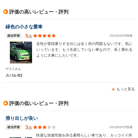
排気量
658cc
658cc
658cc
評価の高いレビュー・評判
駆動方式
FF、4WD
FF、4WD
FF
緑色の小さな愛車
5
総合評価
2014/02/05投稿
点
女性が普段乗りする分には全く何の問題もないです。気に
いっています。もう生産していない車なので、長く乗れる
ように大事にしたいです。
ゲストさん
スバル R2
もっと見る
評価の低いレビュー・評判
滑り出しが良い
3
総合評価
2013/03/25投稿
点
快適な加速性能を誇る素晴らしい車であり、カッコイイ外