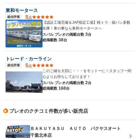
東和モータース
5
総合評価
点
【認証工場完備＆JAF指定工場】軽トラ・箱バン多数
在庫！車の事なら東和モータースへ
3
スバル プレオの
掲載台数
台
38
総掲載数
台
トレード・カーライン
5
総合評価
点
このご縁を大切に・・・をモットーに！スタッフ一同
心よりお待ちしております！
2
スバル プレオの
掲載台数
台
168
総掲載数
台
プレオのクチコミ件数が多い販売店
ＢＡＫＵＹＡＳＵ ＡＵＴＯ バクヤスオート
千葉北本店