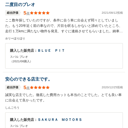
二度目のプレオ
5
総合評価
2021/08/12投稿
点
ここ数年探していたのですが、条件に合う車に出会えず悶々としていまし
た。もう20年近く前の車なので、片目を瞑るしかないと諦めていたところ、
走行１万kmに満たない物件を発見、すぐに連絡させてもらいました。納車ま
でもスムーズでしたし、その後の要望にも迅速に対応していただきました。
ホリーほりほり
自宅から遠いのが難点ですが、今後もお世話になると思います。
購入した販売店：
ＢＬＵＥ ＰＩＴ
スバル プレオ
（2021/06購入）
安心のできる店主です。
5
総合評価
2020/12/25投稿
点
誠実な店主でした。徹底した費用カットも本当のことでした。とても良い車
に出会えて良かったです。
しんごろう
購入した販売店：
ＳＡＫＵＲＡ ＭＯＴＯＲＳ
スバル プレオ