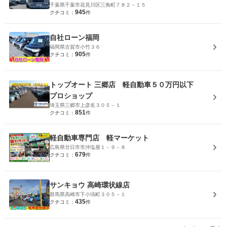
千葉県千葉市花見川区三角町７８２－１５
945
クチコミ：
件
自社ローン福岡
福岡県古賀市小竹３６
905
クチコミ：
件
トップオート 三郷店 軽自動車５０万円以下
プロショップ
埼玉県三郷市上彦名３０５－１
851
クチコミ：
件
軽自動車専門店 軽マーケット
広島県廿日市市沖塩屋１－９－８
679
クチコミ：
件
サンキョウ 高崎環状線店
群馬県高崎市下小塙町３０５－１
435
クチコミ：
件