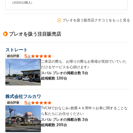
（2020/12購入）
プレオを扱う販売店クチコミをもっと見る
プレオを扱う注目販売店
ストレート
5
総合評価
点
ご来店の際も、お帰りの際もお客様が笑顔でいていた
だけるサービスを心掛けます♪
5
スバル プレオの
掲載台数
台
100
総掲載数
台
株式会社フルカワ
5
総合評価
点
TVCMでおなじみ♪創業４６周年☆お車に関することな
ら私たちにお任せください
3
スバル プレオの
掲載台数
台
205
総掲載数
台