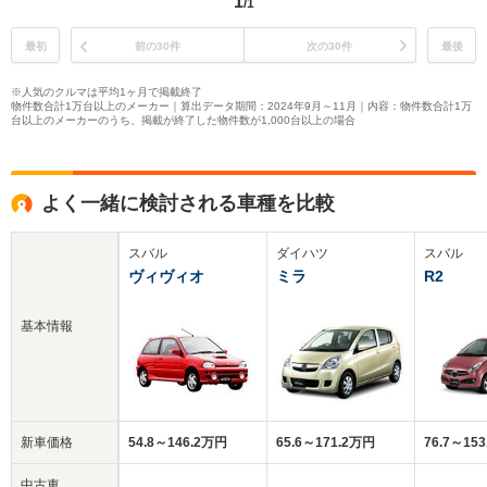
1
/1
最初
前の30件
次の30件
最後
※人気のクルマは平均1ヶ月で掲載終了
物件数合計1万台以上のメーカー｜算出データ期間：2024年9月～11月｜内容：物件数合計1万
台以上のメーカーのうち、掲載が終了した物件数が1,000台以上の場合
よく一緒に検討される車種を比較
スバル
ダイハツ
スバル
ヴィヴィオ
ミラ
R2
基本情報
新車価格
54.8～146.2万円
65.6～171.2万円
76.7～15
中古車