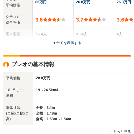
86万円
26.8万円
26.3万円
平均価格
クチコミ
3.6
3.7
3.6
総合評価
乗車定員
2～4人
2～4人
4人
▼
全てを表示する
ドア数
3～5ドア
3～5ドア
5ドア
全高
全高
全高
プレオの基本情報
1.38m～1.39m
1.53m～1.54m
1.52m
平均価格
28.8万円
全幅
全幅
全
10.15モード
19～24.5km/L
サイズ
1.4m
1.48m
1.
燃費
全長
全長
(全長x全幅x全高)
3.3m
3.4m
3
車体寸法
全長：3.4m
(全長x全幅x全
全幅：1.48m
高)
全高：1.53m～1.54m
ホイールベース
ホイールベース
ホイー
-m
-m
もっと見る