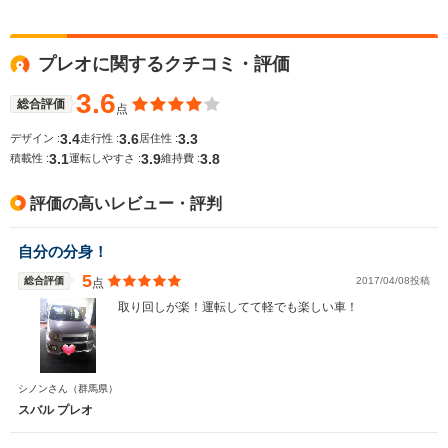
プレオに関するクチコミ・評価
WLTCモード
-
-
-
燃費
3.6
総合評価
点
3.4
3.6
3.3
デザイン :
走行性 :
居住性 :
3.1
3.9
3.8
積載性 :
運転しやすさ :
維持費 :
排気量
658cc
658cc
658cc
評価の高いレビュー・評判
駆動方式
FF、4WD
FF、4WD
FF、4WD
自分の分身！
5
総合評価
2017/04/08投稿
点
取り回しが楽！運転してて軽でも楽しい車！
シノンさん
（群馬県）
スバル プレオ