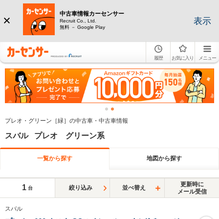
中古車情報カーセンサー
表示
Recruit Co., Ltd.
無料 － Google Play
履歴
お気に入り
メニュー
プレオ・グリーン［緑］の中古車・中古車情報
スバル プレオ グリーン系
一覧から探す
地図から探す
更新時に
1
絞り込み
並べ替え
台
メール受信
スバル