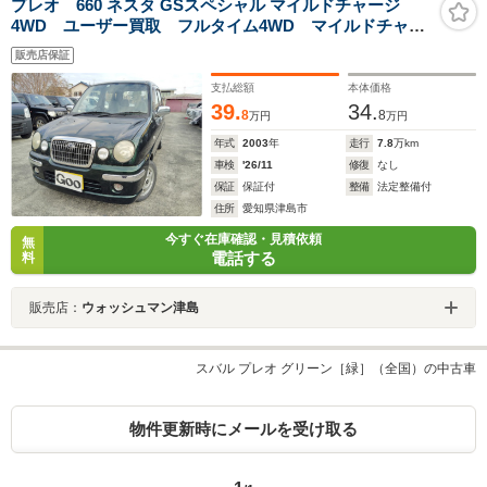
プレオ 660 ネスタ GSスペシャル マイルドチャージ
4WD ユーザー買取 フルタイム4WD マイルドチャー
ジ スタッドレスタイヤ&ホイール4本セット付 ミニラ
販売店保証
イト13インチアルミ 電動格納ミラー ETC キーレス
キー 取扱説明書
支払総額
本体価格
39.
34.
8
8
万円
万円
年式
2003
年
走行
7.8
万km
車検
'26/11
修復
なし
保証
保証付
整備
法定整備付
住所
愛知県津島市
今すぐ在庫確認・見積依頼
無
電話する
料
販売店：
ウォッシュマン津島
スバル プレオ グリーン［緑］（全国）の中古車
物件更新時にメールを受け取る