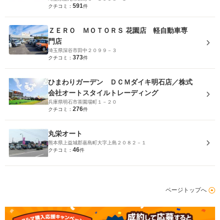
591
クチコミ：
件
ＺＥＲＯ ＭＯＴＯＲＳ 花園店 軽自動車専
門店
埼玉県深谷市田中２０９９－３
373
クチコミ：
件
ひまわりガーデン ＤＣＭダイキ明石店／株式
会社オートスタイルトレーディング
兵庫県明石市茶園場町１－２０
276
クチコミ：
件
丸栄オート
熊本県上益城郡嘉島町大字上島２０８２－１
46
クチコミ：
件
ページトップへ