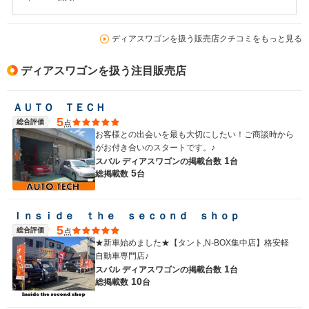
ディアスワゴンを扱う販売店クチコミをもっと見る
ディアスワゴンを扱う注目販売店
ＡＵＴＯ ＴＥＣＨ
5
総合評価
点
お客様との出会いを最も大切にしたい！ご商談時から
がお付き合いのスタートです。♪
1
スバル ディアスワゴンの
掲載台数
台
5
総掲載数
台
Ｉｎｓｉｄｅ ｔｈｅ ｓｅｃｏｎｄ ｓｈｏｐ
5
総合評価
点
★新車始めました★【タント,N-BOX集中店】格安軽
自動車専門店♪
1
スバル ディアスワゴンの
掲載台数
台
10
総掲載数
台