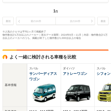
1
/1
最初
前の30件
次の30件
最後
※人気のクルマは平均1ヶ月で掲載終了
物件数合計1万台以上のメーカー｜算出データ期間：2024年9月～11月｜内容：物件数合計1万
台以上のメーカーのうち、掲載が終了した物件数が1,000台以上の場合
よく一緒に検討される車種を比較
スバル
ダイハツ
スバル
サンバーディアス
アトレーワゴン
シフォン
ワゴン
基本情報