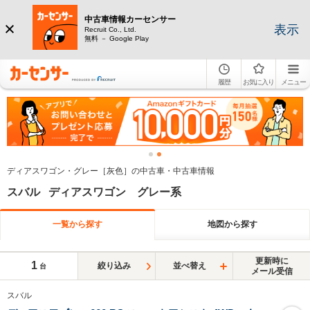
中古車情報カーセンサー
表示
Recruit Co., Ltd.
無料 － Google Play
履歴
お気に入り
メニュー
ディアスワゴン・グレー［灰色］の中古車・中古車情報
スバル ディアスワゴン グレー系
一覧から探す
地図から探す
更新時に
1
絞り込み
並べ替え
台
メール受信
スバル