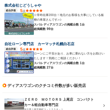
株式会社じどうしゃや
5
総合評価
点
☆常時在庫200台！地元のお客様を大事にしている板
柳の車屋さんです♪☆
1
スバル ディアスワゴンの
掲載台数
台
99
総掲載数
台
自社ローン専門店 カーマッチ札幌白石店
5
総合評価
点
ローンにご不安があり、お車に乗れない方をお助けい
たします！気軽にご相談ください！
1
スバル ディアスワゴンの
掲載台数
台
27
総掲載数
台
ディアスワゴンのクチコミ件数が多い販売店
ＺＥＲＯ ＭＯＴＯＲＳ 上尾店 コンパクト
カー＆軽自動車専門店
埼玉県上尾市東町３－１５５８－１