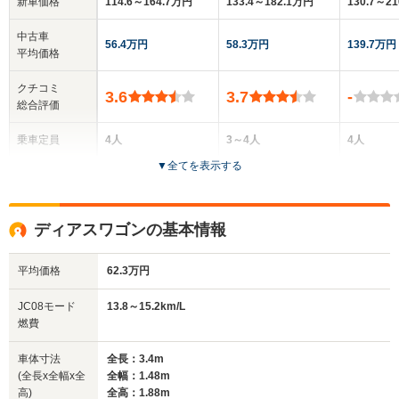
新車価格
114.6～164.7万円
133.4～182.1万円
130.7～2
中古車
56.4万円
58.3万円
139.7万円
平均価格
クチコミ
3.6
3.7
-
総合評価
乗車定員
4人
3～4人
4人
▼
全てを表示する
ドア数
5ドア
5ドア
5ドア
全高
全高
全高
ディアスワゴンの基本情報
1.9m
1.88m
1.76m
平均価格
62.3万円
全幅
全幅
全
JC08モード
13.8～15.2km/L
サイズ
1.48m
1.48m
1.
燃費
全長
全長
(全長x全幅x全高)
3.4m
3.4m
3
車体寸法
全長：3.4m
(全長x全幅x全
全幅：1.48m
高)
全高：1.88m