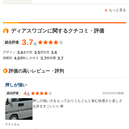
ホイールベース
ホイールベース
ホイー
-m
-m
もっと見る
13.4～14.2km/L
18.8～22.
└市街地:11.3～
└市街地:1
ディアスワゴンに関するクチコミ・評価
11.7km/L
20.9km/L
WLTCモード
-
└郊外:14.1～
└郊外:20.
燃費
3.7
15.1km/L
24.3km/L
総合評価
点
└高速道路:14.1～
└高速道路:
3.6
3.5
3.6
デザイン :
走行性 :
居住性 :
15.0km/L
22.6km/L
4.0
3.7
3.7
積載性 :
運転しやすさ :
維持費 :
排気量
658cc
658～659cc
658cc
評価の高いレビュー・評判
駆動方式
4WD、RR
FR、4WD
FF、4WD
押しが強い
4
総合評価
2013/03/25投稿
点
押しの強い力をもっておりぐんぐんと進む快適さと楽しさ
を誇るすごいいい車
ゲストさん