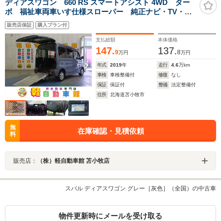
ディアスワゴン 660 RS スマートアシスト 4WD ター
ボ 福祉車両車いす仕様スローパー 純正ナビ・TV・バ
ックモニター 衝突軽減ブレーキ Bluetooth ドライブ
販売店保証
購入プラン付
レコーダー ETC
支払総額
本体価格
147.
137.
9
8
万円
万円
年式
2019
年
走行
4.6
万km
車検
車検整備付
修復
なし
保証
保証付
整備
法定整備付
住所
北海道苫小牧市
無
在庫確認・見積依頼
料
販売店：
（株）軽自動車館 苫小牧店
スバル ディアスワゴン グレー［灰色］（全国）の中古車
物件更新時にメールを受け取る