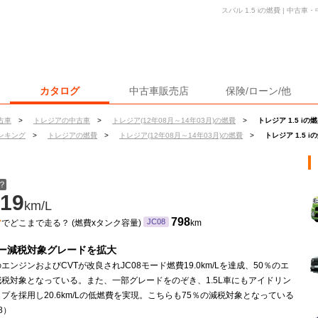
スバル 1.5 iの燃費 | 中
カタログ
中古車販売店
保険/ローン/他
古車
>
トレジアの中古車
>
トレジア(12年08月～14年03月)の燃費
>
トレジア 1.5 iの
ンキング
>
トレジアの燃費
>
トレジア(12年08月～14年03月)の燃費
>
トレジア 1.5 i
？
19
km/L
ン
798
JC08
でどこまで走る？ (燃費xタンク容量)
km
ー減税対象グレードを拡大
車のエンジンおよびCVTが改良されJC08モード燃費19.0km/Lを達成、50％のエ
税対象となっている。また、一部グレードをのぞき、1.5L車にもアイドリン
プを採用し20.6km/Lの低燃費を実現。こちらも75％の減税対象となっている
.8）