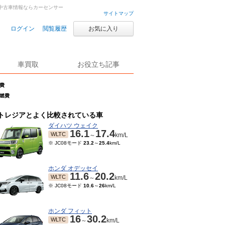
古車・中古車情報ならカーセンサー
サイトマップ
ログイン
閲覧履歴
お気に入り
車買取
お役立ち記事
燃費
の燃費
トレジアとよく比較されている車
ダイハツ ウェイク
16.1
17.4
WLTC
～
km/L
※ JC08モード
23.2
～
25.4
km/L
ホンダ オデッセイ
11.6
20.2
WLTC
～
km/L
※ JC08モード
10.6
～
26
km/L
ホンダ フィット
16
30.2
WLTC
～
km/L