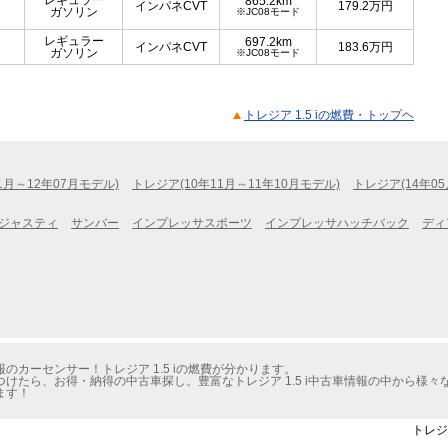
レギュラー
865.2km
インパネCVT
179.2
万円
ガソリン
※JC08モード
レギュラー
697.2km
インパネCVT
183.6
万円
ガソリン
※JC08モード
トレジア 1.5 iの燃費・トップヘ
1月～12年07月モデル)
トレジア(10年11月～11年10月モデル)
トレジア(14年05
ジャスティ
サンバー
インプレッサスポーツ
インプレッサハッチバック
ディ
カーセンサー！トレジア 1.5 iの燃費が分かります。
けたら、お得・納得の中古車探し。豊富なトレジア 1.5 i中古車情報の中から様
ます！
トレジ