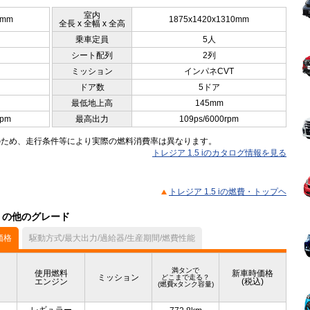
室内
5mm
1875x1420x1310mm
全長 x 全幅 x 全高
乗車定員
5人
シート配列
2列
ミッション
インパネCVT
ドア数
5ドア
最低地上高
145mm
rpm
最高出力
109ps/6000rpm
のため、走行条件等により実際の燃料消費率は異なります。
トレジア 1.5 iのカタログ情報を見る
トレジア 1.5 iの燃費・トップヘ
ル）の他のグレード
価格
駆動方式/最大出力/過給器/生産期間/燃費性能
満タンで
使用燃料
新車時価格
ミッション
どこまで走る？
エンジン
(税込)
(燃費xタンク容量)