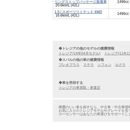
リングストップパッケージ装着車
1496cc
20.6km/L (42L)
1.5 i スポーツリミテッド 4WD
1496cc
16.6km/L (42L)
◆トレジアの他のモデルの燃費情報
トレジア(14年04月モデル)
トレジア(11年1
◆スバルの他の車の燃費情報
プレオプラス
ステラ
シフォン
ルクラ
◆車を売却する
トレジアの車買取・車査定
燃費のいい車を探すなら、中古車・中古車情報の
お気に入りのトレジアモデルやグレードを見つ
カーセンサーはあなたの車選びをサポートし