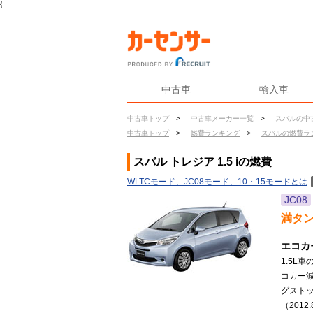
{
中古車
輸入車
中古車トップ
>
中古車メーカー一覧
>
スバルの中
中古車トップ
>
燃費ランキング
>
スバルの燃費ラ
スバル トレジア 1.5 iの燃費
WLTCモード、JC08モード、10・15モードとは
JC08
満タ
エコカ
1.5L
コカー減
グストッ
（2012