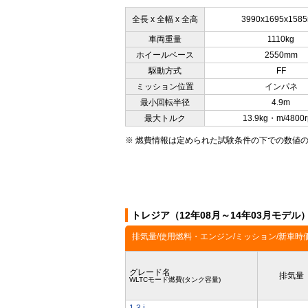
全長 x 全幅 x 全高
3990x1695x158
車両重量
1110kg
ホイールベース
2550mm
駆動方式
FF
ミッション位置
インパネ
最小回転半径
4.9m
最大トルク
13.9kg・m/4800
※ 燃費情報は定められた試験条件の下での数値
トレジア（12年08月～14年03月モデ
排気量/使用燃料・エンジン/ミッション/新車時
グレード名
排気量
WLTCモード燃費(タンク容量)