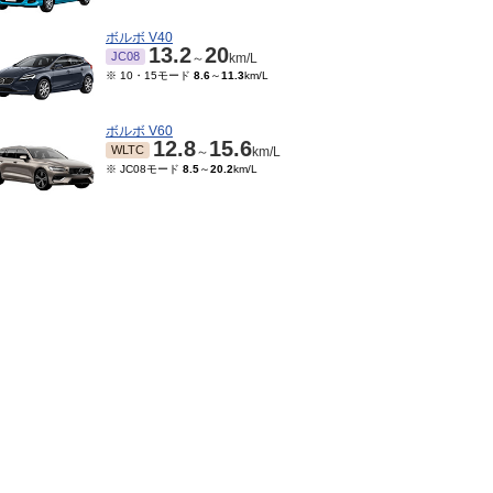
ボルボ V40
13.2
20
JC08
～
km/L
※ 10・15モード
8.6
～
11.3
km/L
ボルボ V60
12.8
15.6
WLTC
～
km/L
※ JC08モード
8.5
～
20.2
km/L