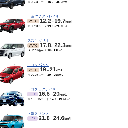
※ JC08モード
15.2
～
38.6
km/L
日産 エクストレイル
12.2
19.7
WLTC
～
km/L
※ JC08モード
13.8
～
20.8
km/L
スズキ ソリオ
17.8
22.3
WLTC
～
km/L
※ JC08モード
18
～
32
km/L
トヨタ パッソ
19
21
WLTC
～
km/L
※ JC08モード
19
～
28
km/L
トヨタ ラクティス
16.6
20
JC08
～
km/L
※ 10・15モード
14.8
～
21.5
km/L
トヨタ タンク
21.8
24.6
JC08
～
km/L