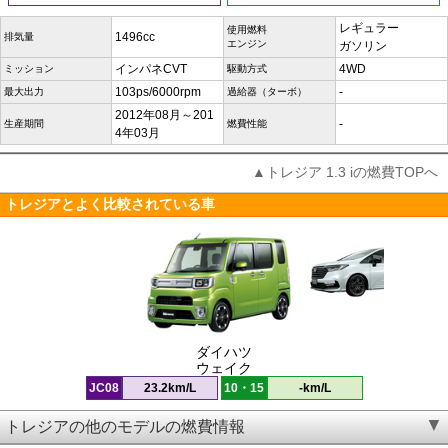
レギュラー
使用燃料
1496cc
排気量
エンジン
ガソリン
インパネCVT
4WD
ミッション
駆動方式
103ps/6000rpm
-
最大出力
過給器（ターボ）
2012年08月～201
-
生産期間
燃費性能
4年03月
▲トレジア 1.3 iの燃費TOPへ
トレジアとよく比較されている車
ダイハツ
ウェイク
JC08
23.2km/L
10・15
-km/L
トレジアの他のモデルの燃費情報