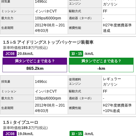
1496cc
排気量
エンジン
ガソリン
インパネCVT
FF
ミッション
駆動方式
109ps/6000rpm
-
最大出力
過給器（ターボ）
2012年08月～201
H27年度燃費基準
生産期間
燃費性能
4年03月
達成
1.5 i-S アイドリングストップパッケージ装着車
新車時価格
193.9
万円(税込)
JC08
20.6km/L
10・15
-km/L
満タンでどこまで走る？
満タンでどこまで走る？
865.2km
-km
レギュラー
使用燃料
1496cc
排気量
エンジン
ガソリン
インパネCVT
FF
ミッション
駆動方式
109ps/6000rpm
-
最大出力
過給器（ターボ）
2012年08月～201
H27年度燃費基準
生産期間
燃費性能
4年03月
+10%達成
1.5 i タイプユーロ
新車時価格
189.3
万円(税込)
JC08
19.0km/L
10・15
-km/L