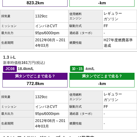
823.2km
-km
レギュラー
使用燃料
1329cc
排気量
エンジン
ガソリン
インパネCVT
FF
ミッション
駆動方式
95ps/6000rpm
-
最大出力
過給器（ターボ）
2012年08月～201
H27年度燃費基準
生産期間
燃費性能
4年03月
達成
1.3 i-L
新車時価格
161
万円(税込)
JC08
18.4km/L
10・15
-km/L
満タンでどこまで走る？
満タンでどこまで走る？
772.8km
-km
レギュラー
使用燃料
1329cc
排気量
エンジン
ガソリン
インパネCVT
FF
ミッション
駆動方式
95ps/6000rpm
-
最大出力
過給器（ターボ）
2012年08月～201
-
生産期間
燃費性能
4年03月