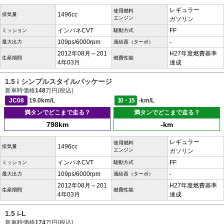
レギュラー
使用燃料
1496cc
排気量
エンジン
ガソリン
インパネCVT
FF
ミッション
駆動方式
109ps/6000rpm
-
最大出力
過給器（ターボ）
2012年08月～201
H27年度燃費基準
生産期間
燃費性能
4年03月
達成
1.5 i シンプルスタイルパッケージ
新車時価格
148
万円(税込)
JC08
19.0km/L
10・15
-km/L
満タンでどこまで走る？
満タンでどこまで走る？
798km
-km
レギュラー
使用燃料
1496cc
排気量
エンジン
ガソリン
インパネCVT
FF
ミッション
駆動方式
109ps/6000rpm
-
最大出力
過給器（ターボ）
2012年08月～201
H27年度燃費基準
生産期間
燃費性能
4年03月
達成
1.5 i-L
新車時価格
174
万円(税込)