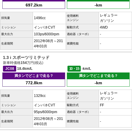
697.2km
-km
レギュラー
使用燃料
1496cc
排気量
エンジン
ガソリン
インパネCVT
4WD
ミッション
駆動方式
103ps/6000rpm
-
最大出力
過給器（ターボ）
2012年08月～201
-
生産期間
燃費性能
4年03月
1.3 i スポーツリミテッド
新車時価格
154
万円(税込)
JC08
18.4km/L
10・15
-km/L
満タンでどこまで走る？
満タンでどこまで走る？
772.8km
-km
レギュラー
使用燃料
1329cc
排気量
エンジン
ガソリン
インパネCVT
FF
ミッション
駆動方式
95ps/6000rpm
-
最大出力
過給器（ターボ）
2012年08月～201
-
生産期間
燃費性能
4年03月