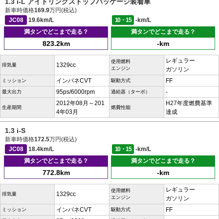
1.3 i-L アイドリングストップパッケージ装着車
新車時価格
169.9
万円(税込)
JC08
19.6km/L
10・15
-km/L
満タンでどこまで走る？
満タンでどこまで走る？
823.2km
-km
レギュラー
使用燃料
1329cc
排気量
エンジン
ガソリン
インパネCVT
FF
ミッション
駆動方式
95ps/6000rpm
-
最大出力
過給器（ターボ）
2012年08月～201
H27年度燃費基準
生産期間
燃費性能
4年03月
達成
1.3 i-S
新車時価格
172.5
万円(税込)
JC08
18.4km/L
10・15
-km/L
満タンでどこまで走る？
満タンでどこまで走る？
772.8km
-km
レギュラー
使用燃料
1329cc
排気量
エンジン
ガソリン
インパネCVT
FF
ミッション
駆動方式