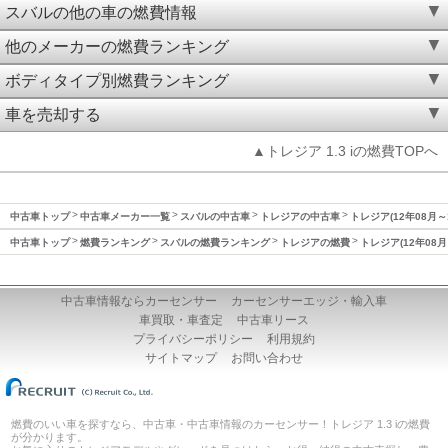
スバルの他の車の燃費情報
他のメーカーの燃費ランキング
ボディタイプ別燃費ランキング
車を売却する
▲トレジア 1.3 iの燃費TOPへ
中古車トップ
中古車メーカー一覧
スバルの中古車
トレジアの中古車
トレジア(12年08月～
中古車トップ
燃費ランキング
スバルの燃費ランキング
トレジアの燃費
トレジア(12年08月
中古車情報ならカーセンサー
カーセンサーエッジ・輸入車
車買取・車査定
中古車リース
プライバシーポリシー
利用規約
サイトマップ
お問い合わせ
燃費のいい車を探すなら、中古車・中古車情報のカーセンサー！トレジア 1.3 iの燃費
が分かります。