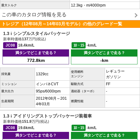
12.3kg・m/4000rpm
最大トルク
この車のカタログ情報を見る
トレジア（12年08月～14年03月モデル）の他のグレード一覧
1.3 i シンプルスタイルパッケージ
新車時価格
137
万円(税込)
JC08
18.4km/L
10・15
-km/L
満タンでどこまで走る？
満タンでどこまで走る？
772.8km
-km
レギュラー
使用燃料
1329cc
排気量
エンジン
ガソリン
インパネCVT
FF
ミッション
駆動方式
95ps/6000rpm
-
最大出力
過給器（ターボ）
2012年08月～201
-
生産期間
燃費性能
4年03月
1.3 i アイドリングストップパッケージ装着車
新車時価格
151.9
万円(税込)
JC08
19.6km/L
10・15
-km/L
満タンでどこまで走る？
満タンでどこまで走る？