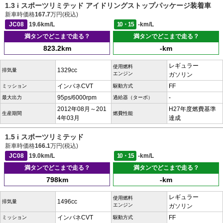
1.3 i スポーツリミテッド アイドリングストップパッケージ装着車
新車時価格
167.7
万円(税込)
JC08
19.6km/L
10・15
-km/L
満タンでどこまで走る？
満タンでどこまで走る？
823.2km
-km
レギュラー
使用燃料
1329cc
排気量
エンジン
ガソリン
インパネCVT
FF
ミッション
駆動方式
95ps/6000rpm
-
最大出力
過給器（ターボ）
2012年08月～201
H27年度燃費基準
生産期間
燃費性能
4年03月
達成
1.5 i スポーツリミテッド
新車時価格
166.1
万円(税込)
JC08
19.0km/L
10・15
-km/L
満タンでどこまで走る？
満タンでどこまで走る？
798km
-km
レギュラー
使用燃料
1496cc
排気量
エンジン
ガソリン
インパネCVT
FF
ミッション
駆動方式