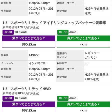
109ps/6000rpm
-
最大出力
過給器（ターボ）
2012年08月～201
H27年度燃費基準
生産期間
燃費性能
4年03月
達成
1.5 i スポーツリミテッド アイドリングストップパッケージ装着車
新車時価格
179.2
万円(税込)
JC08
20.6km/L
10・15
-km/L
満タンでどこまで走る？
満タンでどこまで走る？
865.2km
-km
レギュラー
使用燃料
1496cc
排気量
エンジン
ガソリン
インパネCVT
FF
ミッション
駆動方式
109ps/6000rpm
-
最大出力
過給器（ターボ）
2012年08月～201
H27年度燃費基準
生産期間
燃費性能
4年03月
+10%達成
1.5 i スポーツリミテッド 4WD
新車時価格
183.6
万円(税込)
JC08
16.6km/L
10・15
-km/L
満タンでどこまで走る？
満タンでどこまで走る？
697.2km
-km