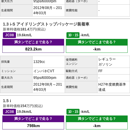
95ps/6000rpm
-
最大出力
過給器（ターボ）
2012年08月～201
-
生産期間
燃費性能
4年03月
1.3 i-S アイドリングストップパッケージ装着車
新車時価格
181.4
万円(税込)
JC08
19.6km/L
10・15
-km/L
満タンでどこまで走る？
満タンでどこまで走る？
823.2km
-km
レギュラー
使用燃料
1329cc
排気量
エンジン
ガソリン
インパネCVT
FF
ミッション
駆動方式
95ps/6000rpm
-
最大出力
過給器（ターボ）
2012年08月～201
H27年度燃費基準
生産期間
燃費性能
4年03月
達成
1.5 i
新車時価格
154
万円(税込)
JC08
19.0km/L
10・15
-km/L
満タンでどこまで走る？
満タンでどこまで走る？
798km
-km