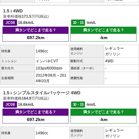
1.5 i 4WD
新車時価格
171.5
万円(税込)
JC08
16.6km/L
10・15
-km/L
満タンでどこまで走る？
満タンでどこまで走る？
697.2km
-km
レギュラー
使用燃料
1496cc
排気量
エンジン
ガソリン
インパネCVT
4WD
ミッション
駆動方式
103ps/6000rpm
-
最大出力
過給器（ターボ）
2012年08月～201
-
生産期間
燃費性能
4年03月
1.5 i シンプルスタイルパッケージ 4WD
新車時価格
164.9
万円(税込)
JC08
16.6km/L
10・15
-km/L
満タンでどこまで走る？
満タンでどこまで走る？
697.2km
-km
レギュラー
使用燃料
1496cc
排気量
エンジン
ガソリン