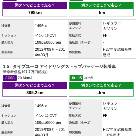
満タンでどこまで走る？
満タンでどこまで走る？
798km
-km
レギュラー
使用燃料
1496cc
排気量
エンジン
ガソリン
インパネCVT
FF
ミッション
駆動方式
109ps/6000rpm
-
最大出力
過給器（ターボ）
2012年08月～201
H27年度燃費基準
生産期間
燃費性能
4年03月
達成
1.5 i タイプユーロ アイドリングストップパッケージ装着車
新車時価格
197.7
万円(税込)
JC08
20.6km/L
10・15
-km/L
満タンでどこまで走る？
満タンでどこまで走る？
865.2km
-km
レギュラー
使用燃料
1496cc
排気量
エンジン
ガソリン
インパネCVT
FF
ミッション
駆動方式
109ps/6000rpm
-
最大出力
過給器（ターボ）
2012年08月～201
H27年度燃費基準
生産期間
燃費性能
4年03月
+10%達成