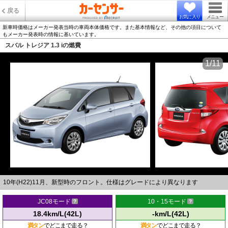
戻る
お気に入り
メニュー
新車時価格はメーカー発表当時の車両本体価格です。また基本情報など、その他の項目について
もメーカー発表時の情報に基いています。
スバル トレジア 1.3 iの燃費
1/11
10年(H22)11月、新型時のフロント。仕様はグレードにより異なります
JC08モード
10・15モード
18.4km/L(42L)
-km/L(42L)
満タン
でどこまで走る？
満タン
でどこまで走る？