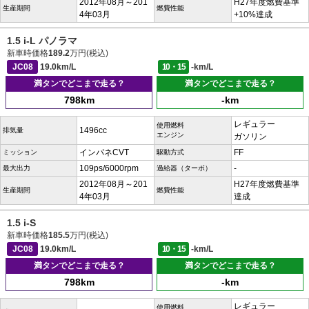
2012年08月～201
H27年度燃費基準
生産期間
燃費性能
4年03月
+10%達成
1.5 i-L パノラマ
新車時価格
189.2
万円(税込)
JC08
19.0km/L
10・15
-km/L
満タンでどこまで走る？
満タンでどこまで走る？
798km
-km
レギュラー
使用燃料
1496cc
排気量
エンジン
ガソリン
インパネCVT
FF
ミッション
駆動方式
109ps/6000rpm
-
最大出力
過給器（ターボ）
2012年08月～201
H27年度燃費基準
生産期間
燃費性能
4年03月
達成
1.5 i-S
新車時価格
185.5
万円(税込)
JC08
19.0km/L
10・15
-km/L
満タンでどこまで走る？
満タンでどこまで走る？
798km
-km
レギュラー
使用燃料