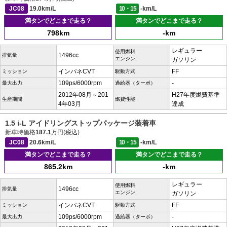
JC08
19.0km/L
10・15
-km/L
満タンでどこまで走る？
満タンでどこまで走る？
798km
-km
レギュラー
使用燃料
1496cc
排気量
エンジン
ガソリン
インパネCVT
FF
ミッション
駆動方式
109ps/6000rpm
-
最大出力
過給器（ターボ）
2012年08月～201
H27年度燃費基準
生産期間
燃費性能
4年03月
達成
1.5 i-L アイドリングストップパッケージ装着車
新車時価格
187.1
万円(税込)
JC08
20.6km/L
10・15
-km/L
満タンでどこまで走る？
満タンでどこまで走る？
865.2km
-km
レギュラー
使用燃料
1496cc
排気量
エンジン
ガソリン
インパネCVT
FF
ミッション
駆動方式
109ps/6000rpm
-
最大出力
過給器（ターボ）