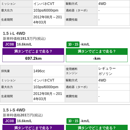
インパネCVT
4WD
ミッション
駆動方式
103ps/6000rpm
-
最大出力
過給器（ターボ）
2012年08月～201
-
生産期間
燃費性能
4年03月
1.5 i-L 4WD
新車時価格
191.5
万円(税込)
JC08
16.6km/L
10・15
-km/L
満タンでどこまで走る？
満タンでどこまで走る？
697.2km
-km
レギュラー
使用燃料
1496cc
排気量
エンジン
ガソリン
インパネCVT
4WD
ミッション
駆動方式
103ps/6000rpm
-
最大出力
過給器（ターボ）
2012年08月～201
-
生産期間
燃費性能
4年03月
1.5 i-S 4WD
新車時価格
203
万円(税込)
JC08
16.6km/L
10・15
-km/L
満タンでどこまで走る？
満タンでどこまで走る？