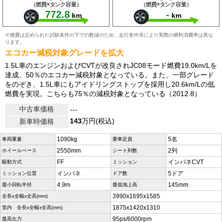
（燃費×タンク容量）
（燃費×タンク容量）
772.8
-
km
km
※燃費は定められた試験条件の下での数値のため、走行条件等により実際の燃料消費率は異な
ります。
エコカー減税対象グレードを拡大
1.5L車のエンジンおよびCVTが改良されJC08モード燃費19.0km/Lを
達成、50％のエコカー減税対象となっている。また、一部グレード
をのぞき、1.5L車にもアイドリングストップを採用し20.6km/Lの低
燃費を実現。こちらも75％の減税対象となっている（2012.8）
中古車価格
---
143
万円(税込)
新車時価格
1090kg
5名
車両重量
乗車定員
2550mm
2列
ホイールベース
シート列数
FF
インパネCVT
駆動方式
ミッション
インパネ
5ドア
ミッション位置
ドア数
4.9m
145mm
最小回転半径
最低地上高
3990x1695x1585
全長x全幅x全高(mm)
1875x1420x1310
室内 全長x全幅x全高(mm)
95ps/6000rpm
最高出力