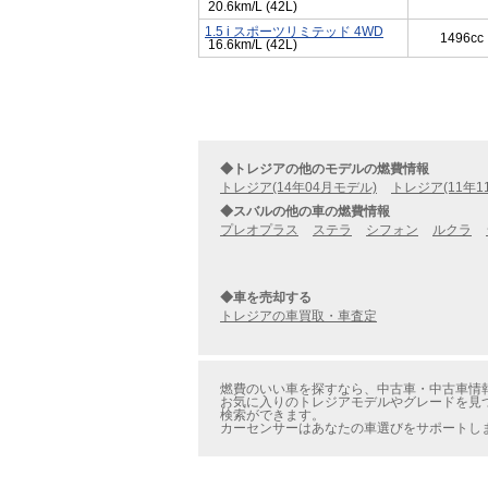
20.6km/L (42L)
1.5 i スポーツリミテッド 4WD
1496cc
16.6km/L (42L)
◆トレジアの他のモデルの燃費情報
トレジア(14年04月モデル)
トレジア(11年1
◆スバルの他の車の燃費情報
プレオプラス
ステラ
シフォン
ルクラ
◆車を売却する
トレジアの車買取・車査定
燃費のいい車を探すなら、中古車・中古車情報の
お気に入りのトレジアモデルやグレードを見つ
検索ができます。
カーセンサーはあなたの車選びをサポートし