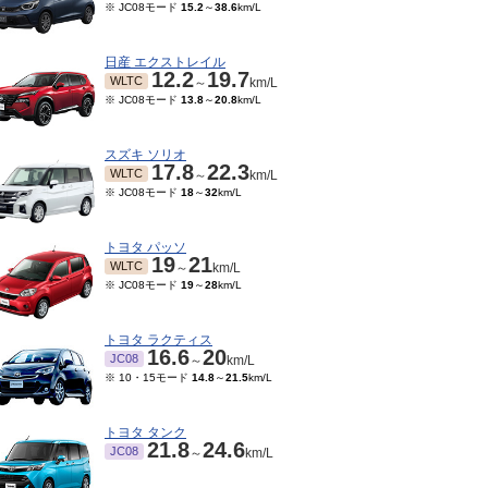
※ JC08モード
15.2
～
38.6
km/L
日産 エクストレイル
12.2
19.7
WLTC
～
km/L
※ JC08モード
13.8
～
20.8
km/L
スズキ ソリオ
17.8
22.3
WLTC
～
km/L
※ JC08モード
18
～
32
km/L
トヨタ パッソ
19
21
WLTC
～
km/L
※ JC08モード
19
～
28
km/L
トヨタ ラクティス
16.6
20
JC08
～
km/L
※ 10・15モード
14.8
～
21.5
km/L
トヨタ タンク
21.8
24.6
JC08
～
km/L