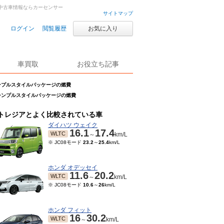
車・中古車情報ならカーセンサー
サイトマップ
ログイン
閲覧履歴
お気に入り
車買取
お役立ち記事
 シンプルスタイルパッケージの燃費
 i シンプルスタイルパッケージの燃費
トレジアとよく比較されている車
ダイハツ ウェイク
16.1
17.4
WLTC
～
km/L
※ JC08モード
23.2
～
25.4
km/L
ホンダ オデッセイ
11.6
20.2
WLTC
～
km/L
※ JC08モード
10.6
～
26
km/L
ホンダ フィット
16
30.2
WLTC
～
km/L