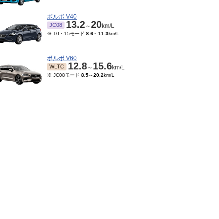
ボルボ V40
13.2
20
JC08
～
km/L
※ 10・15モード
8.6
～
11.3
km/L
ボルボ V60
12.8
15.6
WLTC
～
km/L
※ JC08モード
8.5
～
20.2
km/L