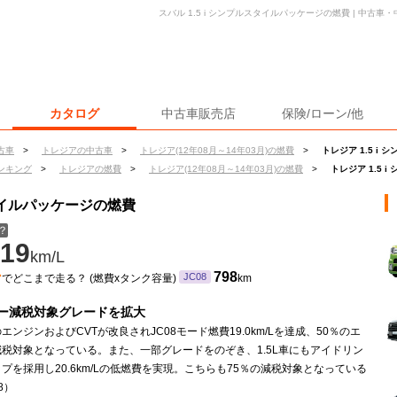
スバル 1.5 i シンプルスタイルパッケージの燃費 | 中古
カタログ
中古車販売店
保険/ローン/他
古車
>
トレジアの中古車
>
トレジア(12年08月～14年03月)の燃費
>
トレジア 1.5 i
ンキング
>
トレジアの燃費
>
トレジア(12年08月～14年03月)の燃費
>
トレジア 1.5
スタイルパッケージの燃費
？
19
km/L
ン
798
JC08
でどこまで走る？ (燃費xタンク容量)
km
ー減税対象グレードを拡大
車のエンジンおよびCVTが改良されJC08モード燃費19.0km/Lを達成、50％のエ
税対象となっている。また、一部グレードをのぞき、1.5L車にもアイドリン
プを採用し20.6km/Lの低燃費を実現。こちらも75％の減税対象となっている
.8）