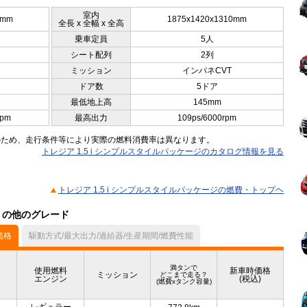
室内
5mm
1875x1420x1310mm
全長 x 全幅 x 全高
乗車定員
5人
シート配列
2列
ミッション
インパネCVT
ドア数
5ドア
最低地上高
145mm
rpm
最高出力
109ps/6000rpm
のため、走行条件等により実際の燃料消費率は異なります。
トレジア 1.5 i シンプルスタイルパッケージのカタログ情報を見る
トレジア 1.5 i シンプルスタイルパッケージの燃費・トップヘ
ル）の他のグレード
価格
駆動方式/最大出力/過給器/生産期間/燃費性能
満タンで
使用燃料
新車時価格
ミッション
どこまで走る？
エンジン
(税込)
(燃費xタンク容量)