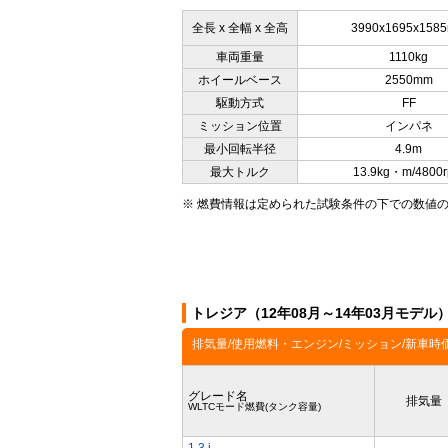
全長 x 全幅 x 全高
3990x1695x158
車両重量
1110kg
ホイールベース
2550mm
駆動方式
FF
ミッション位置
インパネ
最小回転半径
4.9m
最大トルク
13.9kg・m/4800
※ 燃費情報は定められた試験条件の下での数値
トレジア（12年08月～14年03月モデ
排気量/使用燃料・エンジン/ミッション/新車時
グレード名
排気量
WLTCモード燃費(タンク容量)