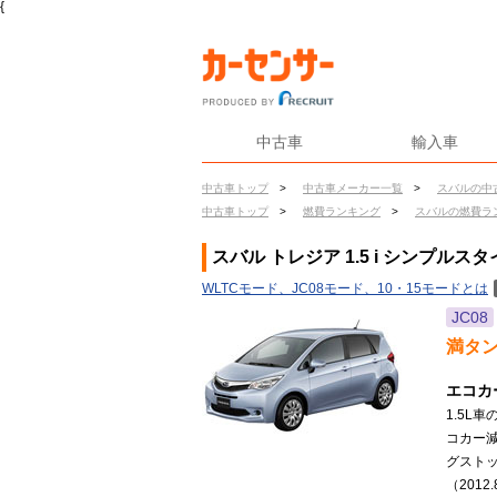
{
中古車
輸入車
中古車トップ
>
中古車メーカー一覧
>
スバルの中
中古車トップ
>
燃費ランキング
>
スバルの燃費ラ
スバル トレジア 1.5 i シンプル
WLTCモード、JC08モード、10・15モードとは
JC08
満タ
エコカ
1.5L
コカー減
グストッ
（2012