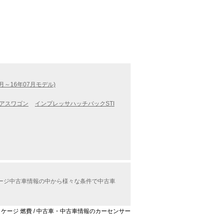
月～16年07月モデル)
アスワゴン
インプレッサハッチバックSTI
。
ケージ中古車情報の中から様々な条件で中古車
パッケージ 燃費 / 中古車・中古車情報のカーセンサー