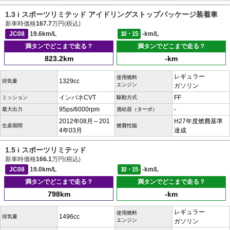
1.3 i スポーツリミテッド アイドリングストップパッケージ装着車
新車時価格
167.7
万円(税込)
JC08
19.6km/L
10・15
-km/L
満タンでどこまで走る？
満タンでどこまで走る？
823.2km
-km
レギュラー
使用燃料
1329cc
排気量
エンジン
ガソリン
インパネCVT
FF
ミッション
駆動方式
95ps/6000rpm
-
最大出力
過給器（ターボ）
2012年08月～201
H27年度燃費基準
生産期間
燃費性能
4年03月
達成
1.5 i スポーツリミテッド
新車時価格
166.1
万円(税込)
JC08
19.0km/L
10・15
-km/L
満タンでどこまで走る？
満タンでどこまで走る？
798km
-km
レギュラー
使用燃料
1496cc
排気量
エンジン
ガソリン