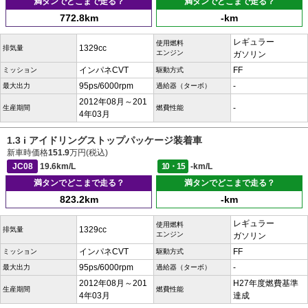
満タンでどこまで走る？
満タンでどこまで走る？
772.8km
-km
レギュラー
使用燃料
1329cc
排気量
エンジン
ガソリン
インパネCVT
FF
ミッション
駆動方式
95ps/6000rpm
-
最大出力
過給器（ターボ）
2012年08月～201
-
生産期間
燃費性能
4年03月
1.3 i アイドリングストップパッケージ装着車
新車時価格
151.9
万円(税込)
JC08
19.6km/L
10・15
-km/L
満タンでどこまで走る？
満タンでどこまで走る？
823.2km
-km
レギュラー
使用燃料
1329cc
排気量
エンジン
ガソリン
インパネCVT
FF
ミッション
駆動方式
95ps/6000rpm
-
最大出力
過給器（ターボ）
2012年08月～201
H27年度燃費基準
生産期間
燃費性能
4年03月
達成