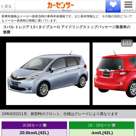
戻る
お気に入り
メニュー
新車時価格はメーカー発表当時の車両本体価格です。また基本情報など、その他の項目について
もメーカー発表時の情報に基いています。
スバル トレジア 1.5 i タイプユーロ アイドリングストップパッケージ装着車の
燃費
1/11
10年(H22)11月、新型時のフロント。仕様はグレードにより異なります
JC08モード
10・15モード
20.6km/L(42L)
-km/L(42L)