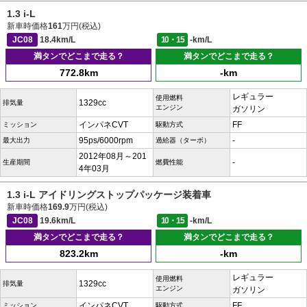
1.3 i-L
新車時価格
161
万円(税込)
JC08
18.4km/L
10・15
-km/L
満タンでどこまで走る？
満タンでどこまで走る？
772.8km
-km
レギュラー
使用燃料
1329cc
排気量
エンジン
ガソリン
インパネCVT
FF
ミッション
駆動方式
95ps/6000rpm
-
最大出力
過給器（ターボ）
2012年08月～201
-
生産期間
燃費性能
4年03月
1.3 i-L アイドリングストップパッケージ装着車
新車時価格
169.9
万円(税込)
JC08
19.6km/L
10・15
-km/L
満タンでどこまで走る？
満タンでどこまで走る？
823.2km
-km
レギュラー
使用燃料
1329cc
排気量
エンジン
ガソリン
インパネCVT
FF
ミッション
駆動方式