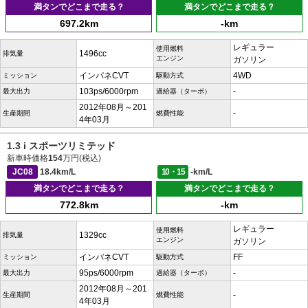
満タンでどこまで走る？
満タンでどこまで走る？
697.2km
-km
レギュラー
使用燃料
1496cc
排気量
エンジン
ガソリン
インパネCVT
4WD
ミッション
駆動方式
103ps/6000rpm
-
最大出力
過給器（ターボ）
2012年08月～201
-
生産期間
燃費性能
4年03月
1.3 i スポーツリミテッド
新車時価格
154
万円(税込)
JC08
18.4km/L
10・15
-km/L
満タンでどこまで走る？
満タンでどこまで走る？
772.8km
-km
レギュラー
使用燃料
1329cc
排気量
エンジン
ガソリン
インパネCVT
FF
ミッション
駆動方式
95ps/6000rpm
-
最大出力
過給器（ターボ）
2012年08月～201
-
生産期間
燃費性能
4年03月