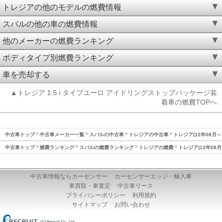
トレジアの他のモデルの燃費情報
スバルの他の車の燃費情報
他のメーカーの燃費ランキング
ボディタイプ別燃費ランキング
車を売却する
▲トレジア 1.5 i タイプユーロ アイドリングストップパッケージ装
着車の燃費TOPへ
中古車トップ
中古車メーカー一覧
スバルの中古車
トレジアの中古車
トレジア(12年08月～
中古車トップ
燃費ランキング
スバルの燃費ランキング
トレジアの燃費
トレジア(12年08月
中古車情報ならカーセンサー
カーセンサーエッジ・輸入車
車買取・車査定
中古車リース
プライバシーポリシー
利用規約
サイトマップ
お問い合わせ