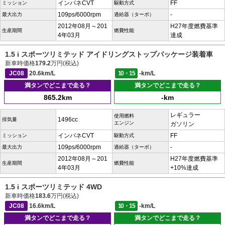
インパネCVT
FF
ミッション
駆動方式
109ps/6000rpm
-
最大出力
過給器（ターボ）
2012年08月～201
H27年度燃費基準
生産期間
燃費性能
4年03月
達成
1.5 i スポーツリミテッド アイドリングストップパッケージ装着車
新車時価格
179.2
万円(税込)
JC08
20.6km/L
10・15
-km/L
満タンでどこまで走る？
満タンでどこまで走る？
865.2km
-km
レギュラー
使用燃料
1496cc
排気量
エンジン
ガソリン
インパネCVT
FF
ミッション
駆動方式
109ps/6000rpm
-
最大出力
過給器（ターボ）
2012年08月～201
H27年度燃費基準
生産期間
燃費性能
4年03月
+10%達成
1.5 i スポーツリミテッド 4WD
新車時価格
183.6
万円(税込)
JC08
16.6km/L
10・15
-km/L
満タンでどこまで走る？
満タンでどこまで走る？