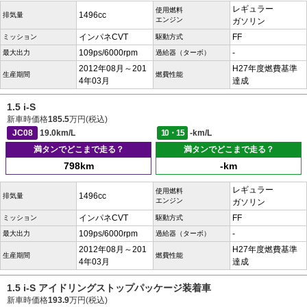
レギュラー
使用燃料
1496cc
排気量
エンジン
ガソリン
インパネCVT
FF
ミッション
駆動方式
109ps/6000rpm
-
最大出力
過給器（ターボ）
2012年08月～201
H27年度燃費基準
生産期間
燃費性能
4年03月
達成
1.5 i-S
新車時価格
185.5
万円(税込)
JC08
19.0km/L
10・15
-km/L
満タンでどこまで走る？
満タンでどこまで走る？
798km
-km
レギュラー
使用燃料
1496cc
排気量
エンジン
ガソリン
インパネCVT
FF
ミッション
駆動方式
109ps/6000rpm
-
最大出力
過給器（ターボ）
2012年08月～201
H27年度燃費基準
生産期間
燃費性能
4年03月
達成
1.5 i-S アイドリングストップパッケージ装着車
新車時価格
193.9
万円(税込)