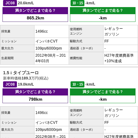
JC08
20.6km/L
10・15
-km/L
満タンでどこまで走る？
満タンでどこまで走る？
865.2km
-km
レギュラー
使用燃料
1496cc
排気量
エンジン
ガソリン
インパネCVT
FF
ミッション
駆動方式
109ps/6000rpm
-
最大出力
過給器（ターボ）
2012年08月～201
H27年度燃費基準
生産期間
燃費性能
4年03月
+10%達成
1.5 i タイプユーロ
新車時価格
189.3
万円(税込)
JC08
19.0km/L
10・15
-km/L
満タンでどこまで走る？
満タンでどこまで走る？
798km
-km
レギュラー
使用燃料
1496cc
排気量
エンジン
ガソリン
インパネCVT
FF
ミッション
駆動方式
109ps/6000rpm
-
最大出力
過給器（ターボ）
2012年08月～201
H27年度燃費基準