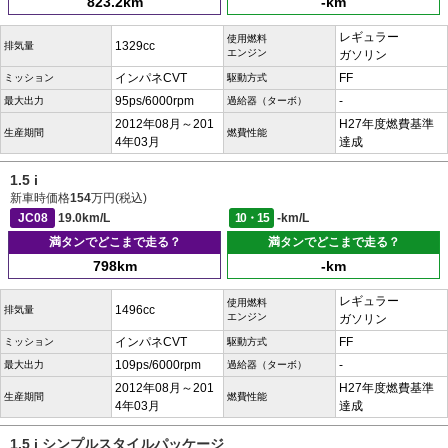
823.2km
-km
レギュラー
使用燃料
1329cc
排気量
エンジン
ガソリン
インパネCVT
FF
ミッション
駆動方式
95ps/6000rpm
-
最大出力
過給器（ターボ）
2012年08月～201
H27年度燃費基準
生産期間
燃費性能
4年03月
達成
1.5 i
新車時価格
154
万円(税込)
JC08
19.0km/L
10・15
-km/L
満タンでどこまで走る？
満タンでどこまで走る？
798km
-km
レギュラー
使用燃料
1496cc
排気量
エンジン
ガソリン
インパネCVT
FF
ミッション
駆動方式
109ps/6000rpm
-
最大出力
過給器（ターボ）
2012年08月～201
H27年度燃費基準
生産期間
燃費性能
4年03月
達成
1.5 i シンプルスタイルパッケージ