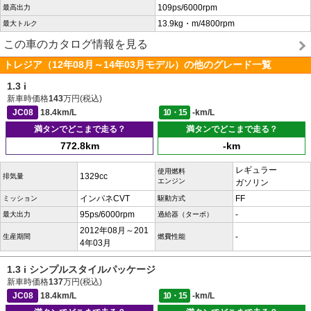
109ps/6000rpm
最高出力
13.9kg・m/4800rpm
最大トルク
この車のカタログ情報を見る
トレジア（12年08月～14年03月モデル）の他のグレード一覧
1.3 i
新車時価格
143
万円(税込)
JC08
18.4km/L
10・15
-km/L
満タンでどこまで走る？
満タンでどこまで走る？
772.8km
-km
レギュラー
使用燃料
1329cc
排気量
エンジン
ガソリン
インパネCVT
FF
ミッション
駆動方式
95ps/6000rpm
-
最大出力
過給器（ターボ）
2012年08月～201
-
生産期間
燃費性能
4年03月
1.3 i シンプルスタイルパッケージ
新車時価格
137
万円(税込)
JC08
18.4km/L
10・15
-km/L