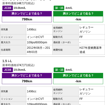
新車時価格
148
万円(税込)
JC08
19.0km/L
10・15
-km/L
満タンでどこまで走る？
満タンでどこまで走る？
798km
-km
レギュラー
使用燃料
1496cc
排気量
エンジン
ガソリン
インパネCVT
FF
ミッション
駆動方式
109ps/6000rpm
-
最大出力
過給器（ターボ）
2012年08月～201
H27年度燃費基準
生産期間
燃費性能
4年03月
達成
1.5 i-L
新車時価格
174
万円(税込)
JC08
19.0km/L
10・15
-km/L
満タンでどこまで走る？
満タンでどこまで走る？
798km
-km
レギュラー
使用燃料
1496cc
排気量
エンジン
ガソリン
インパネCVT
FF
ミッション
駆動方式
109ps/6000rpm
-
最大出力
過給器（ターボ）