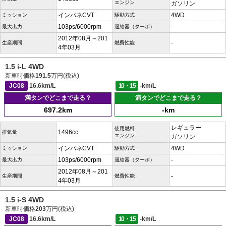
エンジン
ガソリン
インパネCVT
4WD
ミッション
駆動方式
103ps/6000rpm
-
最大出力
過給器（ターボ）
2012年08月～201
-
生産期間
燃費性能
4年03月
1.5 i-L 4WD
新車時価格
191.5
万円(税込)
JC08
16.6km/L
10・15
-km/L
満タンでどこまで走る？
満タンでどこまで走る？
697.2km
-km
レギュラー
使用燃料
1496cc
排気量
エンジン
ガソリン
インパネCVT
4WD
ミッション
駆動方式
103ps/6000rpm
-
最大出力
過給器（ターボ）
2012年08月～201
-
生産期間
燃費性能
4年03月
1.5 i-S 4WD
新車時価格
203
万円(税込)
JC08
16.6km/L
10・15
-km/L