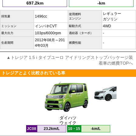
697.2km
-km
レギュラー
使用燃料
1496cc
排気量
エンジン
ガソリン
インパネCVT
4WD
ミッション
駆動方式
103ps/6000rpm
-
最大出力
過給器（ターボ）
2012年08月～201
-
生産期間
燃費性能
4年03月
▲トレジア 1.5 i タイプユーロ アイドリングストップパッケージ装
着車の燃費TOPへ
トレジアとよく比較されている車
ダイハツ
ウェイク
JC08
23.2km/L
10・15
-km/L