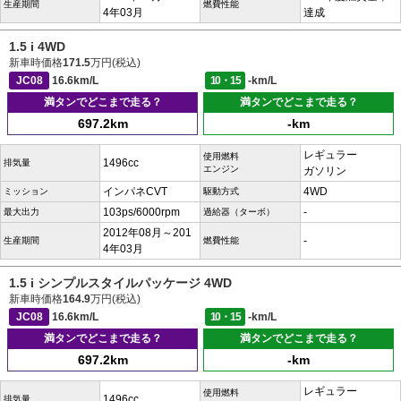
生産期間
燃費性能
4年03月
達成
1.5 i 4WD
新車時価格
171.5
万円(税込)
JC08
16.6km/L
10・15
-km/L
満タンでどこまで走る？
満タンでどこまで走る？
697.2km
-km
レギュラー
使用燃料
1496cc
排気量
エンジン
ガソリン
インパネCVT
4WD
ミッション
駆動方式
103ps/6000rpm
-
最大出力
過給器（ターボ）
2012年08月～201
-
生産期間
燃費性能
4年03月
1.5 i シンプルスタイルパッケージ 4WD
新車時価格
164.9
万円(税込)
JC08
16.6km/L
10・15
-km/L
満タンでどこまで走る？
満タンでどこまで走る？
697.2km
-km
レギュラー
使用燃料
1496cc
排気量