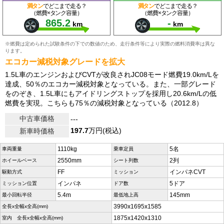
満タン
でどこまで走る？
満タン
でどこまで走る？
（燃費×タンク容量）
（燃費×タンク容量）
865.2
-
km
km
※燃費は定められた試験条件の下での数値のため、走行条件等により実際の燃料消費率は異な
ります。
エコカー減税対象グレードを拡大
1.5L車のエンジンおよびCVTが改良されJC08モード燃費19.0km/Lを
達成、50％のエコカー減税対象となっている。また、一部グレード
をのぞき、1.5L車にもアイドリングストップを採用し20.6km/Lの低
燃費を実現。こちらも75％の減税対象となっている（2012.8）
中古車価格
---
197.7
万円(税込)
新車時価格
1110kg
5名
車両重量
乗車定員
2550mm
2列
ホイールベース
シート列数
FF
インパネCVT
駆動方式
ミッション
インパネ
5ドア
ミッション位置
ドア数
5.4m
145mm
最小回転半径
最低地上高
3990x1695x1585
全長x全幅x全高(mm)
1875x1420x1310
室内 全長x全幅x全高(mm)