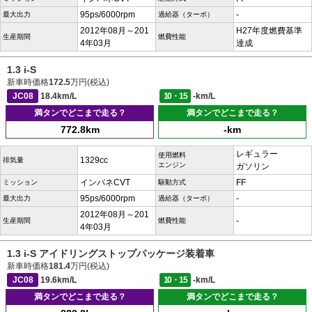
95ps/6000rpm
-
最大出力
過給器（ターボ）
2012年08月～201
H27年度燃費基準
生産期間
燃費性能
4年03月
達成
1.3 i-S
新車時価格
172.5
万円(税込)
JC08
18.4km/L
10・15
-km/L
満タンでどこまで走る？
満タンでどこまで走る？
772.8km
-km
レギュラー
使用燃料
1329cc
排気量
エンジン
ガソリン
インパネCVT
FF
ミッション
駆動方式
95ps/6000rpm
-
最大出力
過給器（ターボ）
2012年08月～201
-
生産期間
燃費性能
4年03月
1.3 i-S アイドリングストップパッケージ装着車
新車時価格
181.4
万円(税込)
JC08
19.6km/L
10・15
-km/L
満タンでどこまで走る？
満タンでどこまで走る？