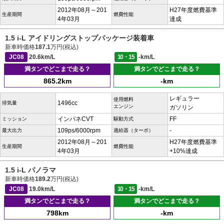
2012年08月～201
H27年度燃費基準
生産期間
燃費性能
4年03月
達成
1.5 i-L アイドリングストップパッケージ装着車
新車時価格
187.1
万円(税込)
JC08
20.6km/L
10・15
-km/L
満タンでどこまで走る？
満タンでどこまで走る？
865.2km
-km
レギュラー
使用燃料
1496cc
排気量
エンジン
ガソリン
インパネCVT
FF
ミッション
駆動方式
109ps/6000rpm
-
最大出力
過給器（ターボ）
2012年08月～201
H27年度燃費基準
生産期間
燃費性能
4年03月
+10%達成
1.5 i-L パノラマ
新車時価格
189.2
万円(税込)
JC08
19.0km/L
10・15
-km/L
満タンでどこまで走る？
満タンでどこまで走る？
798km
-km