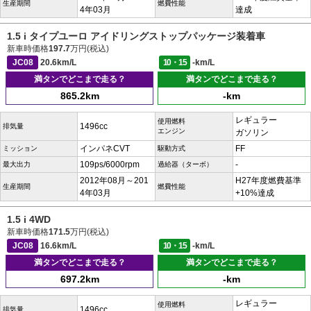
生産期間
燃費性能
4年03月
達成
1.5 i タイプユーロ アイドリングストップパッケージ装着車
新車時価格
197.7
万円(税込)
JC08
20.6km/L
10・15
-km/L
満タンでどこまで走る？
満タンでどこまで走る？
865.2km
-km
レギュラー
使用燃料
1496cc
排気量
エンジン
ガソリン
インパネCVT
FF
ミッション
駆動方式
109ps/6000rpm
-
最大出力
過給器（ターボ）
2012年08月～201
H27年度燃費基準
生産期間
燃費性能
4年03月
+10%達成
1.5 i 4WD
新車時価格
171.5
万円(税込)
JC08
16.6km/L
10・15
-km/L
満タンでどこまで走る？
満タンでどこまで走る？
697.2km
-km
レギュラー
使用燃料
1496cc
排気量