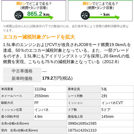
満タン
でどこまで走る？
満タン
でどこまで走る？
（燃費×タンク容量）
（燃費×タンク容量）
865.2
-
km
km
※燃費は定められた試験条件の下での数値のため、走行条件等により実際の燃料消費率は異な
ります。
エコカー減税対象グレードを拡大
1.5L車のエンジンおよびCVTが改良されJC08モード燃費19.0km/Lを
達成、50％のエコカー減税対象となっている。また、一部グレード
をのぞき、1.5L車にもアイドリングストップを採用し20.6km/Lの低
燃費を実現。こちらも75％の減税対象となっている（2012.8）
中古車価格
---
179.2
万円(税込)
新車時価格
1110kg
5名
車両重量
乗車定員
2550mm
2列
ホイールベース
シート列数
FF
インパネCVT
駆動方式
ミッション
インパネ
5ドア
ミッション位置
ドア数
4.9m
145mm
最小回転半径
最低地上高
3990x1695x1585
全長x全幅x全高(mm)
1875x1420x1310
室内 全長x全幅x全高(mm)