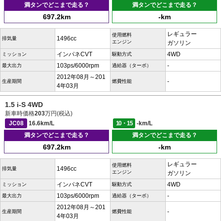
満タンでどこまで走る？
満タンでどこまで走る？
697.2km
-km
レギュラー
使用燃料
1496cc
排気量
エンジン
ガソリン
インパネCVT
4WD
ミッション
駆動方式
103ps/6000rpm
-
最大出力
過給器（ターボ）
2012年08月～201
-
生産期間
燃費性能
4年03月
1.5 i-S 4WD
新車時価格
203
万円(税込)
JC08
16.6km/L
10・15
-km/L
満タンでどこまで走る？
満タンでどこまで走る？
697.2km
-km
レギュラー
使用燃料
1496cc
排気量
エンジン
ガソリン
インパネCVT
4WD
ミッション
駆動方式
103ps/6000rpm
-
最大出力
過給器（ターボ）
2012年08月～201
-
生産期間
燃費性能
4年03月