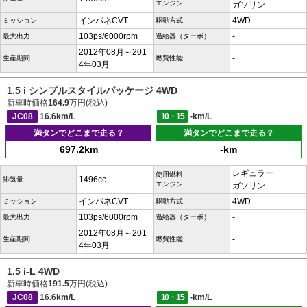
エンジン
ガソリン
インパネCVT
4WD
ミッション
駆動方式
103ps/6000rpm
-
最大出力
過給器（ターボ）
2012年08月～201
-
生産期間
燃費性能
4年03月
1.5 i シンプルスタイルパッケージ 4WD
新車時価格
164.9
万円(税込)
JC08
16.6km/L
10・15
-km/L
満タンでどこまで走る？
満タンでどこまで走る？
697.2km
-km
レギュラー
使用燃料
1496cc
排気量
エンジン
ガソリン
インパネCVT
4WD
ミッション
駆動方式
103ps/6000rpm
-
最大出力
過給器（ターボ）
2012年08月～201
-
生産期間
燃費性能
4年03月
1.5 i-L 4WD
新車時価格
191.5
万円(税込)
JC08
16.6km/L
10・15
-km/L