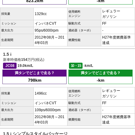
823.2km
-km
レギュラー
使用燃料
1329cc
排気量
エンジン
ガソリン
インパネCVT
FF
ミッション
駆動方式
95ps/6000rpm
-
最大出力
過給器（ターボ）
2012年08月～201
H27年度燃費基準
生産期間
燃費性能
4年03月
達成
1.5 i
新車時価格
154
万円(税込)
JC08
19.0km/L
10・15
-km/L
満タンでどこまで走る？
満タンでどこまで走る？
798km
-km
レギュラー
使用燃料
1496cc
排気量
エンジン
ガソリン
インパネCVT
FF
ミッション
駆動方式
109ps/6000rpm
-
最大出力
過給器（ターボ）
2012年08月～201
H27年度燃費基準
生産期間
燃費性能
4年03月
達成
1.5 i シンプルスタイルパッケージ