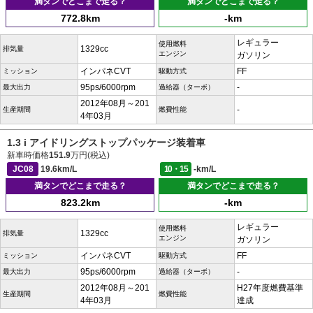
満タンでどこまで走る？
満タンでどこまで走る？
772.8km
-km
レギュラー
使用燃料
1329cc
排気量
エンジン
ガソリン
インパネCVT
FF
ミッション
駆動方式
95ps/6000rpm
-
最大出力
過給器（ターボ）
2012年08月～201
-
生産期間
燃費性能
4年03月
1.3 i アイドリングストップパッケージ装着車
新車時価格
151.9
万円(税込)
JC08
19.6km/L
10・15
-km/L
満タンでどこまで走る？
満タンでどこまで走る？
823.2km
-km
レギュラー
使用燃料
1329cc
排気量
エンジン
ガソリン
インパネCVT
FF
ミッション
駆動方式
95ps/6000rpm
-
最大出力
過給器（ターボ）
2012年08月～201
H27年度燃費基準
生産期間
燃費性能
4年03月
達成