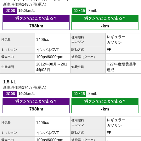
新車時価格
148
万円(税込)
JC08
19.0km/L
10・15
-km/L
満タンでどこまで走る？
満タンでどこまで走る？
798km
-km
レギュラー
使用燃料
1496cc
排気量
エンジン
ガソリン
インパネCVT
FF
ミッション
駆動方式
109ps/6000rpm
-
最大出力
過給器（ターボ）
2012年08月～201
H27年度燃費基準
生産期間
燃費性能
4年03月
達成
1.5 i-L
新車時価格
174
万円(税込)
JC08
19.0km/L
10・15
-km/L
満タンでどこまで走る？
満タンでどこまで走る？
798km
-km
レギュラー
使用燃料
1496cc
排気量
エンジン
ガソリン
インパネCVT
FF
ミッション
駆動方式
109ps/6000rpm
-
最大出力
過給器（ターボ）