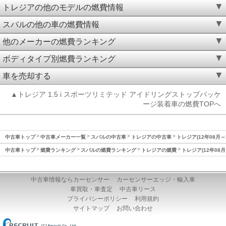
トレジアの他のモデルの燃費情報
スバルの他の車の燃費情報
他のメーカーの燃費ランキング
ボディタイプ別燃費ランキング
車を売却する
▲トレジア 1.5 i スポーツリミテッド アイドリングストップパッケ
ージ装着車の燃費TOPへ
中古車トップ
中古車メーカー一覧
スバルの中古車
トレジアの中古車
トレジア(12年08月～
中古車トップ
燃費ランキング
スバルの燃費ランキング
トレジアの燃費
トレジア(12年08月
中古車情報ならカーセンサー
カーセンサーエッジ・輸入車
車買取・車査定
中古車リース
プライバシーポリシー
利用規約
サイトマップ
お問い合わせ