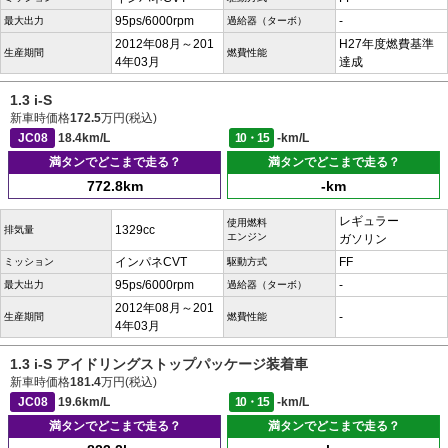
95ps/6000rpm
-
最大出力
過給器（ターボ）
2012年08月～201
H27年度燃費基準
生産期間
燃費性能
4年03月
達成
1.3 i-S
新車時価格
172.5
万円(税込)
JC08
18.4km/L
10・15
-km/L
満タンでどこまで走る？
満タンでどこまで走る？
772.8km
-km
レギュラー
使用燃料
1329cc
排気量
エンジン
ガソリン
インパネCVT
FF
ミッション
駆動方式
95ps/6000rpm
-
最大出力
過給器（ターボ）
2012年08月～201
-
生産期間
燃費性能
4年03月
1.3 i-S アイドリングストップパッケージ装着車
新車時価格
181.4
万円(税込)
JC08
19.6km/L
10・15
-km/L
満タンでどこまで走る？
満タンでどこまで走る？