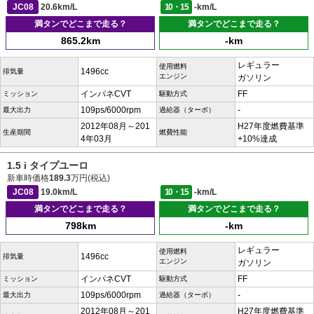
JC08
20.6km/L
10・15
-km/L
満タンでどこまで走る？
満タンでどこまで走る？
865.2km
-km
レギュラー
使用燃料
1496cc
排気量
エンジン
ガソリン
インパネCVT
FF
ミッション
駆動方式
109ps/6000rpm
-
最大出力
過給器（ターボ）
2012年08月～201
H27年度燃費基準
生産期間
燃費性能
4年03月
+10%達成
1.5 i タイプユーロ
新車時価格
189.3
万円(税込)
JC08
19.0km/L
10・15
-km/L
満タンでどこまで走る？
満タンでどこまで走る？
798km
-km
レギュラー
使用燃料
1496cc
排気量
エンジン
ガソリン
インパネCVT
FF
ミッション
駆動方式
109ps/6000rpm
-
最大出力
過給器（ターボ）
2012年08月～201
H27年度燃費基準