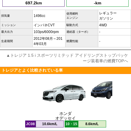
697.2km
-km
レギュラー
使用燃料
1496cc
排気量
エンジン
ガソリン
インパネCVT
4WD
ミッション
駆動方式
103ps/6000rpm
-
最大出力
過給器（ターボ）
2012年08月～201
-
生産期間
燃費性能
4年03月
▲トレジア 1.5 i スポーツリミテッド アイドリングストップパッケ
ージ装着車の燃費TOPへ
トレジアとよく比較されている車
ホンダ
オデッセイ
JC08
10.6km/L
10・15
8.6km/L