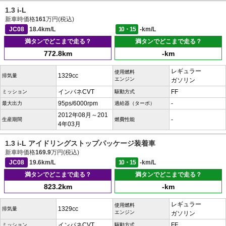
1.3 i-L
新車時価格
161
万円(税込)
JC08
18.4km/L
10・15
-km/L
満タンでどこまで走る？
満タンでどこまで走る？
772.8km
-km
レギュラー
使用燃料
1329cc
排気量
エンジン
ガソリン
インパネCVT
FF
ミッション
駆動方式
95ps/6000rpm
-
最大出力
過給器（ターボ）
2012年08月～201
-
生産期間
燃費性能
4年03月
1.3 i-L アイドリングストップパッケージ装着車
新車時価格
169.9
万円(税込)
JC08
19.6km/L
10・15
-km/L
満タンでどこまで走る？
満タンでどこまで走る？
823.2km
-km
レギュラー
使用燃料
1329cc
排気量
エンジン
ガソリン
インパネCVT
FF
ミッション
駆動方式