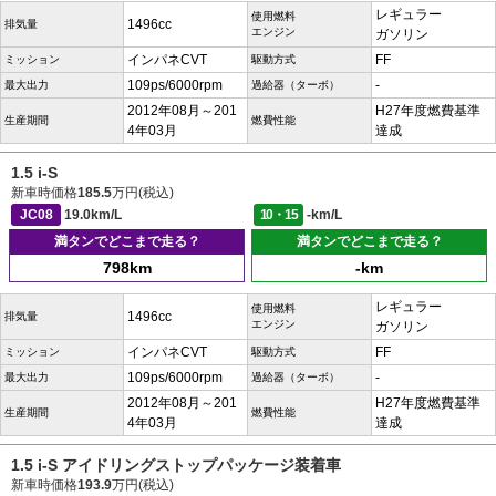
レギュラー
使用燃料
1496cc
排気量
エンジン
ガソリン
インパネCVT
FF
ミッション
駆動方式
109ps/6000rpm
-
最大出力
過給器（ターボ）
2012年08月～201
H27年度燃費基準
生産期間
燃費性能
4年03月
達成
1.5 i-S
新車時価格
185.5
万円(税込)
JC08
19.0km/L
10・15
-km/L
満タンでどこまで走る？
満タンでどこまで走る？
798km
-km
レギュラー
使用燃料
1496cc
排気量
エンジン
ガソリン
インパネCVT
FF
ミッション
駆動方式
109ps/6000rpm
-
最大出力
過給器（ターボ）
2012年08月～201
H27年度燃費基準
生産期間
燃費性能
4年03月
達成
1.5 i-S アイドリングストップパッケージ装着車
新車時価格
193.9
万円(税込)