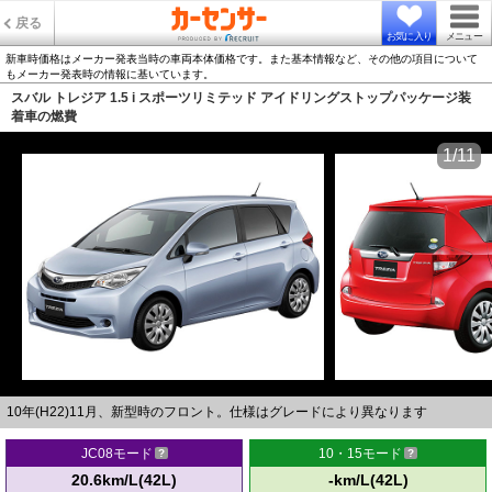
戻る
お気に入り
メニュー
新車時価格はメーカー発表当時の車両本体価格です。また基本情報など、その他の項目について
もメーカー発表時の情報に基いています。
スバル トレジア 1.5 i スポーツリミテッド アイドリングストップパッケージ装
着車の燃費
1/11
10年(H22)11月、新型時のフロント。仕様はグレードにより異なります
JC08モード
10・15モード
20.6km/L(42L)
-km/L(42L)