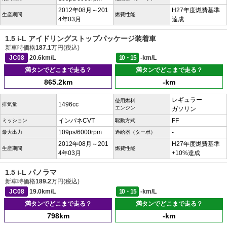
2012年08月～201
H27年度燃費基準
生産期間
燃費性能
4年03月
達成
1.5 i-L アイドリングストップパッケージ装着車
新車時価格
187.1
万円(税込)
JC08
20.6km/L
10・15
-km/L
満タンでどこまで走る？
満タンでどこまで走る？
865.2km
-km
レギュラー
使用燃料
1496cc
排気量
エンジン
ガソリン
インパネCVT
FF
ミッション
駆動方式
109ps/6000rpm
-
最大出力
過給器（ターボ）
2012年08月～201
H27年度燃費基準
生産期間
燃費性能
4年03月
+10%達成
1.5 i-L パノラマ
新車時価格
189.2
万円(税込)
JC08
19.0km/L
10・15
-km/L
満タンでどこまで走る？
満タンでどこまで走る？
798km
-km