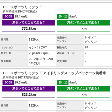
1.3 i スポーツリミテッド
新車時価格
154
万円(税込)
JC08
18.4km/L
10・15
-km/L
満タンでどこまで走る？
満タンでどこまで走る？
772.8km
-km
レギュラー
使用燃料
1329cc
排気量
エンジン
ガソリン
インパネCVT
FF
ミッション
駆動方式
95ps/6000rpm
-
最大出力
過給器（ターボ）
2012年08月～201
-
生産期間
燃費性能
4年03月
1.3 i スポーツリミテッド アイドリングストップパッケージ装着車
新車時価格
167.7
万円(税込)
JC08
19.6km/L
10・15
-km/L
満タンでどこまで走る？
満タンでどこまで走る？
823.2km
-km
レギュラー
使用燃料
1329cc
排気量
エンジン
ガソリン