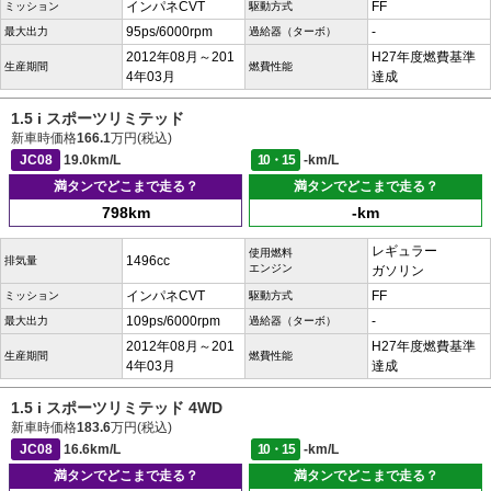
インパネCVT
FF
ミッション
駆動方式
95ps/6000rpm
-
最大出力
過給器（ターボ）
2012年08月～201
H27年度燃費基準
生産期間
燃費性能
4年03月
達成
1.5 i スポーツリミテッド
新車時価格
166.1
万円(税込)
JC08
19.0km/L
10・15
-km/L
満タンでどこまで走る？
満タンでどこまで走る？
798km
-km
レギュラー
使用燃料
1496cc
排気量
エンジン
ガソリン
インパネCVT
FF
ミッション
駆動方式
109ps/6000rpm
-
最大出力
過給器（ターボ）
2012年08月～201
H27年度燃費基準
生産期間
燃費性能
4年03月
達成
1.5 i スポーツリミテッド 4WD
新車時価格
183.6
万円(税込)
JC08
16.6km/L
10・15
-km/L
満タンでどこまで走る？
満タンでどこまで走る？