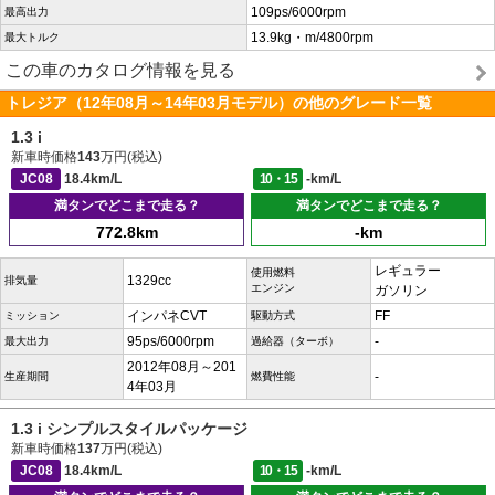
109ps/6000rpm
最高出力
13.9kg・m/4800rpm
最大トルク
この車のカタログ情報を見る
トレジア（12年08月～14年03月モデル）の他のグレード一覧
1.3 i
新車時価格
143
万円(税込)
JC08
18.4km/L
10・15
-km/L
満タンでどこまで走る？
満タンでどこまで走る？
772.8km
-km
レギュラー
使用燃料
1329cc
排気量
エンジン
ガソリン
インパネCVT
FF
ミッション
駆動方式
95ps/6000rpm
-
最大出力
過給器（ターボ）
2012年08月～201
-
生産期間
燃費性能
4年03月
1.3 i シンプルスタイルパッケージ
新車時価格
137
万円(税込)
JC08
18.4km/L
10・15
-km/L