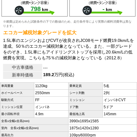
（燃費×タンク容量）
（燃費×タンク容量）
798
-
km
km
※燃費は定められた試験条件の下での数値のため、走行条件等により実際の燃料消費率は異な
ります。
エコカー減税対象グレードを拡大
1.5L車のエンジンおよびCVTが改良されJC08モード燃費19.0km/Lを
達成、50％のエコカー減税対象となっている。また、一部グレード
をのぞき、1.5L車にもアイドリングストップを採用し20.6km/Lの低
燃費を実現。こちらも75％の減税対象となっている（2012.8）
中古車価格
---
189.2
万円(税込)
新車時価格
1120kg
5名
車両重量
乗車定員
2550mm
2列
ホイールベース
シート列数
FF
インパネCVT
駆動方式
ミッション
インパネ
5ドア
ミッション位置
ドア数
4.9m
145mm
最小回転半径
最低地上高
3990x1695x1585
全長x全幅x全高(mm)
1875x1420x1280
室内 全長x全幅x全高(mm)
109ps/6000rpm
最高出力