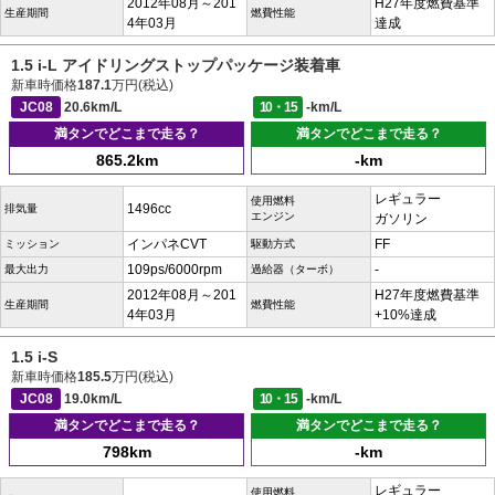
2012年08月～201
H27年度燃費基準
生産期間
燃費性能
4年03月
達成
1.5 i-L アイドリングストップパッケージ装着車
新車時価格
187.1
万円(税込)
JC08
20.6km/L
10・15
-km/L
満タンでどこまで走る？
満タンでどこまで走る？
865.2km
-km
レギュラー
使用燃料
1496cc
排気量
エンジン
ガソリン
インパネCVT
FF
ミッション
駆動方式
109ps/6000rpm
-
最大出力
過給器（ターボ）
2012年08月～201
H27年度燃費基準
生産期間
燃費性能
4年03月
+10%達成
1.5 i-S
新車時価格
185.5
万円(税込)
JC08
19.0km/L
10・15
-km/L
満タンでどこまで走る？
満タンでどこまで走る？
798km
-km
レギュラー
使用燃料