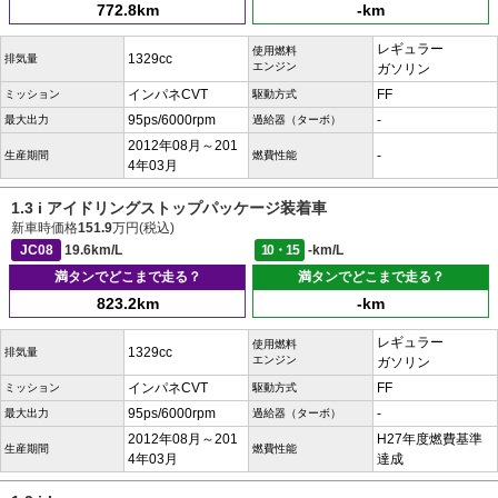
772.8km
-km
レギュラー
使用燃料
1329cc
排気量
エンジン
ガソリン
インパネCVT
FF
ミッション
駆動方式
95ps/6000rpm
-
最大出力
過給器（ターボ）
2012年08月～201
-
生産期間
燃費性能
4年03月
1.3 i アイドリングストップパッケージ装着車
新車時価格
151.9
万円(税込)
JC08
19.6km/L
10・15
-km/L
満タンでどこまで走る？
満タンでどこまで走る？
823.2km
-km
レギュラー
使用燃料
1329cc
排気量
エンジン
ガソリン
インパネCVT
FF
ミッション
駆動方式
95ps/6000rpm
-
最大出力
過給器（ターボ）
2012年08月～201
H27年度燃費基準
生産期間
燃費性能
4年03月
達成