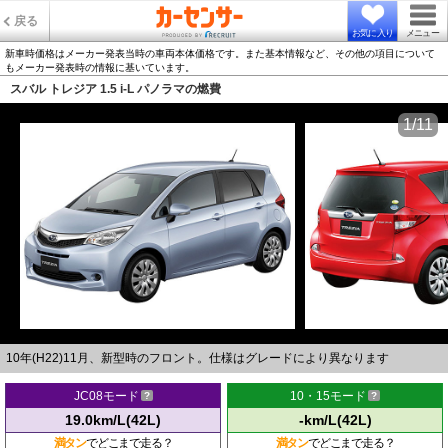
戻る
お気に入り
メニュー
新車時価格はメーカー発表当時の車両本体価格です。また基本情報など、その他の項目について
もメーカー発表時の情報に基いています。
スバル トレジア 1.5 i-L パノラマの燃費
1/11
10年(H22)11月、新型時のフロント。仕様はグレードにより異なります
JC08モード
10・15モード
19.0km/L(42L)
-km/L(42L)
満タン
でどこまで走る？
満タン
でどこまで走る？