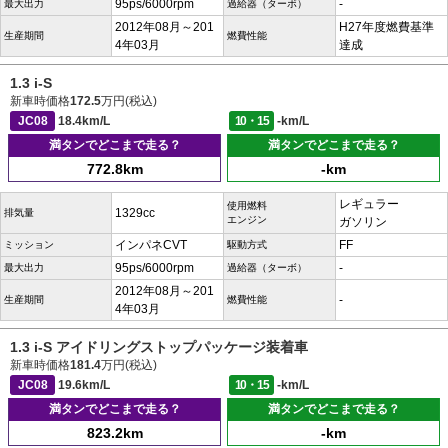
95ps/6000rpm
-
最大出力
過給器（ターボ）
2012年08月～201
H27年度燃費基準
生産期間
燃費性能
4年03月
達成
1.3 i-S
新車時価格
172.5
万円(税込)
JC08
18.4km/L
10・15
-km/L
満タンでどこまで走る？
満タンでどこまで走る？
772.8km
-km
レギュラー
使用燃料
1329cc
排気量
エンジン
ガソリン
インパネCVT
FF
ミッション
駆動方式
95ps/6000rpm
-
最大出力
過給器（ターボ）
2012年08月～201
-
生産期間
燃費性能
4年03月
1.3 i-S アイドリングストップパッケージ装着車
新車時価格
181.4
万円(税込)
JC08
19.6km/L
10・15
-km/L
満タンでどこまで走る？
満タンでどこまで走る？
823.2km
-km