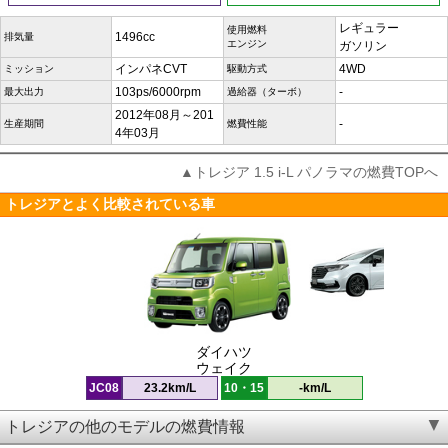
レギュラー
使用燃料
1496cc
排気量
エンジン
ガソリン
インパネCVT
4WD
ミッション
駆動方式
103ps/6000rpm
-
最大出力
過給器（ターボ）
2012年08月～201
-
生産期間
燃費性能
4年03月
▲トレジア 1.5 i-L パノラマの燃費TOPへ
トレジアとよく比較されている車
ダイハツ
ウェイク
JC08
23.2km/L
10・15
-km/L
トレジアの他のモデルの燃費情報