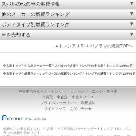
スバルの他の車の燃費情報
他のメーカーの燃費ランキング
ボディタイプ別燃費ランキング
車を売却する
▲トレジア 1.5 i-L パノラマの燃費TOPへ
中古車トップ
中古車メーカー一覧
スバルの中古車
トレジアの中古車
トレジア(12年08月～
中古車トップ
燃費ランキング
スバルの燃費ランキング
トレジアの燃費
トレジア(12年08月
中古車情報ならカーセンサー
カーセンサーエッジ・輸入車
車買取・車査定
中古車リース
プライバシーポリシー
利用規約
サイトマップ
お問い合わせ
燃費のいい車を探すなら、中古車・中古車情報のカーセンサー！トレジア 1.5 i-L パノ
ラマの燃費が分かります。