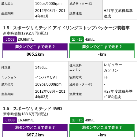
109ps/6000rpm
-
最大出力
過給器（ターボ）
2012年08月～201
H27年度燃費基準
生産期間
燃費性能
4年03月
達成
1.5 i スポーツリミテッド アイドリングストップパッケージ装着車
新車時価格
179.2
万円(税込)
JC08
20.6km/L
10・15
-km/L
満タンでどこまで走る？
満タンでどこまで走る？
865.2km
-km
レギュラー
使用燃料
1496cc
排気量
エンジン
ガソリン
インパネCVT
FF
ミッション
駆動方式
109ps/6000rpm
-
最大出力
過給器（ターボ）
2012年08月～201
H27年度燃費基準
生産期間
燃費性能
4年03月
+10%達成
1.5 i スポーツリミテッド 4WD
新車時価格
183.6
万円(税込)
JC08
16.6km/L
10・15
-km/L
満タンでどこまで走る？
満タンでどこまで走る？
697.2km
-km