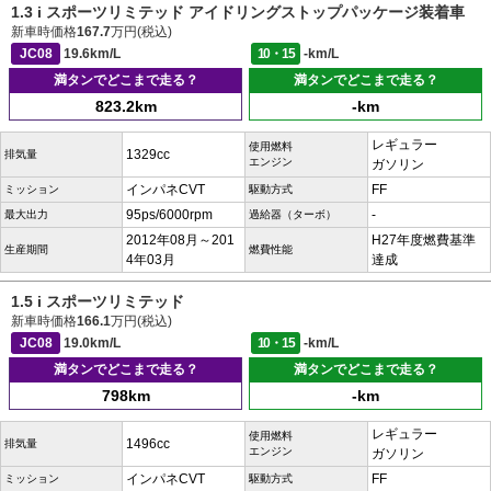
1.3 i スポーツリミテッド アイドリングストップパッケージ装着車
新車時価格
167.7
万円(税込)
JC08
19.6km/L
10・15
-km/L
満タンでどこまで走る？
満タンでどこまで走る？
823.2km
-km
レギュラー
使用燃料
1329cc
排気量
エンジン
ガソリン
インパネCVT
FF
ミッション
駆動方式
95ps/6000rpm
-
最大出力
過給器（ターボ）
2012年08月～201
H27年度燃費基準
生産期間
燃費性能
4年03月
達成
1.5 i スポーツリミテッド
新車時価格
166.1
万円(税込)
JC08
19.0km/L
10・15
-km/L
満タンでどこまで走る？
満タンでどこまで走る？
798km
-km
レギュラー
使用燃料
1496cc
排気量
エンジン
ガソリン
インパネCVT
FF
ミッション
駆動方式