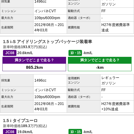
1496cc
排気量
エンジン
ガソリン
インパネCVT
FF
ミッション
駆動方式
109ps/6000rpm
-
最大出力
過給器（ターボ）
2012年08月～201
H27年度燃費基準
生産期間
燃費性能
4年03月
達成
1.5 i-S アイドリングストップパッケージ装着車
新車時価格
193.9
万円(税込)
JC08
20.6km/L
10・15
-km/L
満タンでどこまで走る？
満タンでどこまで走る？
865.2km
-km
レギュラー
使用燃料
1496cc
排気量
エンジン
ガソリン
インパネCVT
FF
ミッション
駆動方式
109ps/6000rpm
-
最大出力
過給器（ターボ）
2012年08月～201
H27年度燃費基準
生産期間
燃費性能
4年03月
+10%達成
1.5 i タイプユーロ
新車時価格
189.3
万円(税込)
JC08
19.0km/L
10・15
-km/L