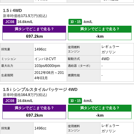
1.5 i 4WD
新車時価格
171.5
万円(税込)
JC08
16.6km/L
10・15
-km/L
満タンでどこまで走る？
満タンでどこまで走る？
697.2km
-km
レギュラー
使用燃料
1496cc
排気量
エンジン
ガソリン
インパネCVT
4WD
ミッション
駆動方式
103ps/6000rpm
-
最大出力
過給器（ターボ）
2012年08月～201
-
生産期間
燃費性能
4年03月
1.5 i シンプルスタイルパッケージ 4WD
新車時価格
164.9
万円(税込)
JC08
16.6km/L
10・15
-km/L
満タンでどこまで走る？
満タンでどこまで走る？
697.2km
-km
レギュラー
使用燃料
1496cc
排気量
エンジン
ガソリン