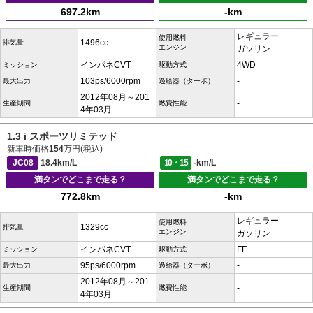
697.2km
-km
レギュラー
使用燃料
1496cc
排気量
エンジン
ガソリン
インパネCVT
4WD
ミッション
駆動方式
103ps/6000rpm
-
最大出力
過給器（ターボ）
2012年08月～201
-
生産期間
燃費性能
4年03月
1.3 i スポーツリミテッド
新車時価格
154
万円(税込)
JC08
18.4km/L
10・15
-km/L
満タンでどこまで走る？
満タンでどこまで走る？
772.8km
-km
レギュラー
使用燃料
1329cc
排気量
エンジン
ガソリン
インパネCVT
FF
ミッション
駆動方式
95ps/6000rpm
-
最大出力
過給器（ターボ）
2012年08月～201
-
生産期間
燃費性能
4年03月