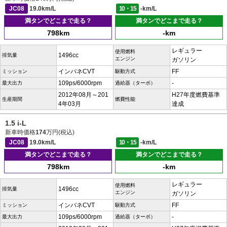
JC08
19.0km/L
10・15
-km/L
満タンでどこまで走る？
満タンでどこまで走る？
798km
-km
レギュラー
使用燃料
1496cc
排気量
エンジン
ガソリン
インパネCVT
FF
ミッション
駆動方式
109ps/6000rpm
-
最大出力
過給器（ターボ）
2012年08月～201
H27年度燃費基準
生産期間
燃費性能
4年03月
達成
1.5 i-L
新車時価格
174
万円(税込)
JC08
19.0km/L
10・15
-km/L
満タンでどこまで走る？
満タンでどこまで走る？
798km
-km
レギュラー
使用燃料
1496cc
排気量
エンジン
ガソリン
インパネCVT
FF
ミッション
駆動方式
109ps/6000rpm
-
最大出力
過給器（ターボ）