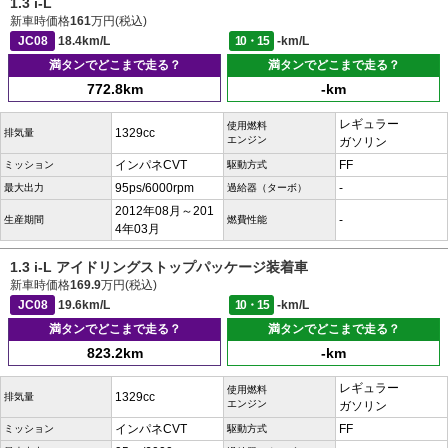
1.3 i-L
新車時価格
161
万円(税込)
JC08
18.4km/L
10・15
-km/L
満タンでどこまで走る？
満タンでどこまで走る？
772.8km
-km
レギュラー
使用燃料
1329cc
排気量
エンジン
ガソリン
インパネCVT
FF
ミッション
駆動方式
95ps/6000rpm
-
最大出力
過給器（ターボ）
2012年08月～201
-
生産期間
燃費性能
4年03月
1.3 i-L アイドリングストップパッケージ装着車
新車時価格
169.9
万円(税込)
JC08
19.6km/L
10・15
-km/L
満タンでどこまで走る？
満タンでどこまで走る？
823.2km
-km
レギュラー
使用燃料
1329cc
排気量
エンジン
ガソリン
インパネCVT
FF
ミッション
駆動方式