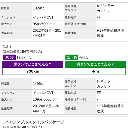
レギュラー
使用燃料
1329cc
排気量
エンジン
ガソリン
インパネCVT
FF
ミッション
駆動方式
95ps/6000rpm
-
最大出力
過給器（ターボ）
2012年08月～201
H27年度燃費基準
生産期間
燃費性能
4年03月
達成
1.5 i
新車時価格
154
万円(税込)
JC08
19.0km/L
10・15
-km/L
満タンでどこまで走る？
満タンでどこまで走る？
798km
-km
レギュラー
使用燃料
1496cc
排気量
エンジン
ガソリン
インパネCVT
FF
ミッション
駆動方式
109ps/6000rpm
-
最大出力
過給器（ターボ）
2012年08月～201
H27年度燃費基準
生産期間
燃費性能
4年03月
達成
1.5 i シンプルスタイルパッケージ
新車時価格
148
万円(税込)