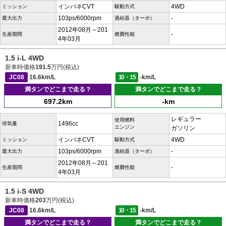
インパネCVT
4WD
ミッション
駆動方式
103ps/6000rpm
-
最大出力
過給器（ターボ）
2012年08月～201
-
生産期間
燃費性能
4年03月
1.5 i-L 4WD
新車時価格
191.5
万円(税込)
JC08
16.6km/L
10・15
-km/L
満タンでどこまで走る？
満タンでどこまで走る？
697.2km
-km
レギュラー
使用燃料
1496cc
排気量
エンジン
ガソリン
インパネCVT
4WD
ミッション
駆動方式
103ps/6000rpm
-
最大出力
過給器（ターボ）
2012年08月～201
-
生産期間
燃費性能
4年03月
1.5 i-S 4WD
新車時価格
203
万円(税込)
JC08
16.6km/L
10・15
-km/L
満タンでどこまで走る？
満タンでどこまで走る？