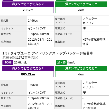
満タンでどこまで走る？
満タンでどこまで走る？
798km
-km
レギュラー
使用燃料
1496cc
排気量
エンジン
ガソリン
インパネCVT
FF
ミッション
駆動方式
109ps/6000rpm
-
最大出力
過給器（ターボ）
2012年08月～201
H27年度燃費基準
生産期間
燃費性能
4年03月
達成
1.5 i タイプユーロ アイドリングストップパッケージ装着車
新車時価格
197.7
万円(税込)
JC08
20.6km/L
10・15
-km/L
満タンでどこまで走る？
満タンでどこまで走る？
865.2km
-km
レギュラー
使用燃料
1496cc
排気量
エンジン
ガソリン
インパネCVT
FF
ミッション
駆動方式
109ps/6000rpm
-
最大出力
過給器（ターボ）
2012年08月～201
H27年度燃費基準
生産期間
燃費性能
4年03月
+10%達成