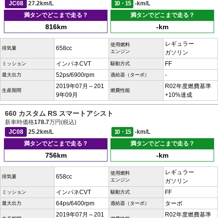
JC08
27.2km/L
10・15
-km/L
満タンでどこまで走る？
満タンでどこまで走る？
816km
-km
レギュラー
使用燃料
658cc
排気量
エンジン
ガソリン
インパネCVT
FF
ミッション
駆動方式
52ps/6900rpm
-
最大出力
過給器（ターボ）
2019年07月～201
R02年度燃費基準
生産期間
燃費性能
9年09月
+10%達成
660 カスタム RS スマートアシスト
新車時価格
178.7
万円(税込)
JC08
25.2km/L
10・15
-km/L
満タンでどこまで走る？
満タンでどこまで走る？
756km
-km
レギュラー
使用燃料
658cc
排気量
エンジン
ガソリン
インパネCVT
FF
ミッション
駆動方式
64ps/6400rpm
ターボ
最大出力
過給器（ターボ）
2019年07月～201
R02年度燃費基準