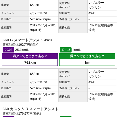
レギュラー
使用燃料
658cc
排気量
エンジン
ガソリン
インパネCVT
4WD
ミッション
駆動方式
52ps/6900rpm
-
最大出力
過給器（ターボ）
2019年07月～201
R02年度燃費基準
生産期間
燃費性能
9年09月
達成
660 G スマートアシスト 4WD
新車時価格
162
万円(税込)
JC08
25.4km/L
10・15
-km/L
満タンでどこまで走る？
満タンでどこまで走る？
762km
-km
レギュラー
使用燃料
658cc
排気量
エンジン
ガソリン
インパネCVT
4WD
ミッション
駆動方式
52ps/6900rpm
-
最大出力
過給器（ターボ）
2019年07月～201
R02年度燃費基準
生産期間
燃費性能
9年09月
達成
660 カスタム R スマートアシスト
新車時価格
170.6
万円(税込)