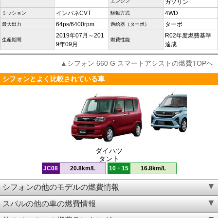
エンジン
ガソリン
インパネCVT
4WD
ミッション
駆動方式
64ps/6400rpm
ターボ
最大出力
過給器（ターボ）
2019年07月～201
R02年度燃費基準
生産期間
燃費性能
9年09月
達成
▲シフォン 660 G スマートアシストの燃費TOPへ
シフォンとよく比較されている車
ダイハツ
タント
JC08
20.8km/L
10・15
16.8km/L
シフォンの他のモデルの燃費情報
スバルの他の車の燃費情報