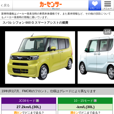
戻る
お気に入り
メニュー
新車時価格はメーカー発表当時の車両本体価格です。また基本情報など、その他の項目について
もメーカー発表時の情報に基いています。
スバル シフォン 660 G スマートアシストの燃費
1/4
19年(R1)7月、FMC時のフロント。仕様はグレードにより異なります
JC08モード
10・15モード
27.2km/L(30L)
-km/L(30L)
満タン
でどこまで走る？
満タン
でどこまで走る？