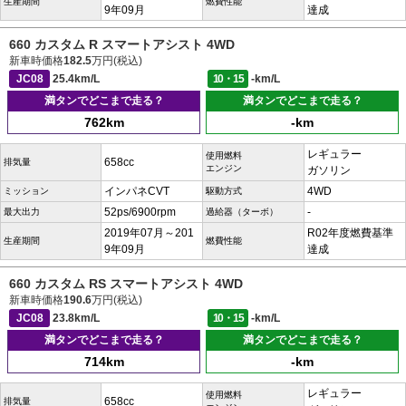
生産期間
燃費性能
9年09月
達成
660 カスタム R スマートアシスト 4WD
新車時価格
182.5
万円(税込)
JC08
25.4km/L
10・15
-km/L
満タンでどこまで走る？
満タンでどこまで走る？
762km
-km
レギュラー
使用燃料
658cc
排気量
エンジン
ガソリン
インパネCVT
4WD
ミッション
駆動方式
52ps/6900rpm
-
最大出力
過給器（ターボ）
2019年07月～201
R02年度燃費基準
生産期間
燃費性能
9年09月
達成
660 カスタム RS スマートアシスト 4WD
新車時価格
190.6
万円(税込)
JC08
23.8km/L
10・15
-km/L
満タンでどこまで走る？
満タンでどこまで走る？
714km
-km
レギュラー
使用燃料
658cc
排気量