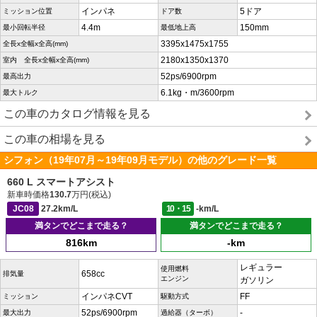
インパネ
5ドア
ミッション位置
ドア数
4.4m
150mm
最小回転半径
最低地上高
3395x1475x1755
全長x全幅x全高(mm)
2180x1350x1370
室内 全長x全幅x全高(mm)
52ps/6900rpm
最高出力
6.1kg・m/3600rpm
最大トルク
この車のカタログ情報を見る
この車の相場を見る
シフォン（19年07月～19年09月モデル）の他のグレード一覧
660 L スマートアシスト
新車時価格
130.7
万円(税込)
JC08
27.2km/L
10・15
-km/L
満タンでどこまで走る？
満タンでどこまで走る？
816km
-km
レギュラー
使用燃料
658cc
排気量
エンジン
ガソリン
インパネCVT
FF
ミッション
駆動方式
52ps/6900rpm
-
最大出力
過給器（ターボ）