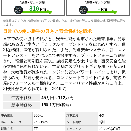
（燃費×タンク容量）
（燃費×タンク容量）
816
-
km
km
※燃費は定められた試験条件の下での数値のため、走行条件等により実際の燃料消費率は異な
ります。
日常での使い勝手の良さと安全性能を追求
日常での使い勝手の良さと、安全性能が追求された軽乗用車。開放
感のある広い室内と「ミラクルオープンドア」をはじめとする、便
利な機能、装備が採用された。また、先進安全システム、新「スマ
ートアシスト」をスバル車で初採用する。プラットフォームも刷新
され、軽量と高剛性を実現。操縦安定性や乗り心地、衝突安全性能
が大幅に高められている。世界初のスプリットギアを用いた新CVT
や、大幅改良が施されたエンジンなどのパワートレインにより、気
持ちの良い加速が得られる。ロングシートスライドによる、前後の
席のウォークスルー機能など、ユーティリティ性能がさらに向上。
利便性が高められている（2019.7）
中古車価格
45
万円～
112
万円
150.1
万円(税込)
新車時価格
900kg
4名
車両重量
乗車定員
2460mm
2列
ホイールベース
シート列数
FF
インパネCVT
駆動方式
ミッション