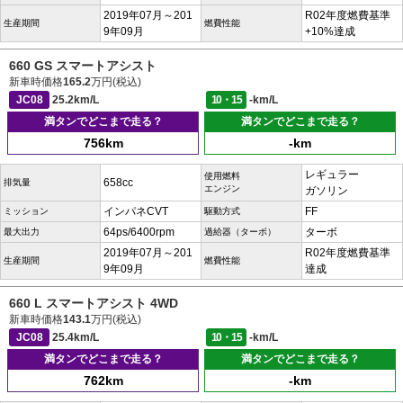
2019年07月～201
R02年度燃費基準
生産期間
燃費性能
9年09月
+10%達成
660 GS スマートアシスト
新車時価格
165.2
万円(税込)
JC08
25.2km/L
10・15
-km/L
満タンでどこまで走る？
満タンでどこまで走る？
756km
-km
レギュラー
使用燃料
658cc
排気量
エンジン
ガソリン
インパネCVT
FF
ミッション
駆動方式
64ps/6400rpm
ターボ
最大出力
過給器（ターボ）
2019年07月～201
R02年度燃費基準
生産期間
燃費性能
9年09月
達成
660 L スマートアシスト 4WD
新車時価格
143.1
万円(税込)
JC08
25.4km/L
10・15
-km/L
満タンでどこまで走る？
満タンでどこまで走る？
762km
-km