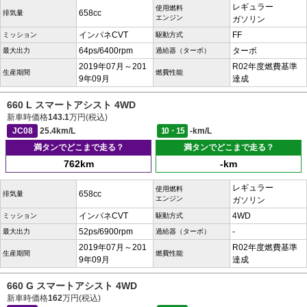
レギュラー
使用燃料
658cc
排気量
エンジン
ガソリン
インパネCVT
FF
ミッション
駆動方式
64ps/6400rpm
ターボ
最大出力
過給器（ターボ）
2019年07月～201
R02年度燃費基準
生産期間
燃費性能
9年09月
達成
660 L スマートアシスト 4WD
新車時価格
143.1
万円(税込)
JC08
25.4km/L
10・15
-km/L
満タンでどこまで走る？
満タンでどこまで走る？
762km
-km
レギュラー
使用燃料
658cc
排気量
エンジン
ガソリン
インパネCVT
4WD
ミッション
駆動方式
52ps/6900rpm
-
最大出力
過給器（ターボ）
2019年07月～201
R02年度燃費基準
生産期間
燃費性能
9年09月
達成
660 G スマートアシスト 4WD
新車時価格
162
万円(税込)