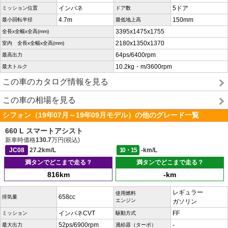
インパネ
5ドア
ミッション位置
ドア数
4.7m
150mm
最小回転半径
最低地上高
3395x1475x1755
全長x全幅x全高(mm)
2180x1350x1370
室内 全長x全幅x全高(mm)
64ps/6400rpm
最高出力
10.2kg・m/3600rpm
最大トルク
この車のカタログ情報を見る
この車の相場を見る
シフォン（19年07月～19年09月モデル）の他のグレード一覧
660 L スマートアシスト
新車時価格
130.7
万円(税込)
JC08
27.2km/L
10・15
-km/L
満タンでどこまで走る？
満タンでどこまで走る？
816km
-km
レギュラー
使用燃料
658cc
排気量
エンジン
ガソリン
インパネCVT
FF
ミッション
駆動方式
52ps/6900rpm
-
最大出力
過給器（ターボ）