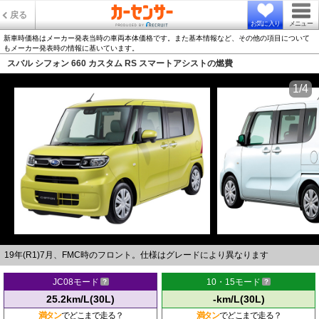
戻る
お気に入り
メニュー
新車時価格はメーカー発表当時の車両本体価格です。また基本情報など、その他の項目について
もメーカー発表時の情報に基いています。
スバル シフォン 660 カスタム RS スマートアシストの燃費
1/4
19年(R1)7月、FMC時のフロント。仕様はグレードにより異なります
JC08モード
10・15モード
25.2km/L(30L)
-km/L(30L)
満タン
でどこまで走る？
満タン
でどこまで走る？