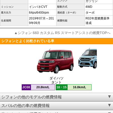
エンジン
ガソリン
インパネCVT
4WD
ミッション
駆動方式
64ps/6400rpm
ターボ
最大出力
過給器（ターボ）
2019年07月～201
R02年度燃費基準
生産期間
燃費性能
9年09月
達成
▲シフォン 660 カスタム RS スマートアシストの燃費TOPへ
シフォンとよく比較されている車
ダイハツ
タント
JC08
20.8km/L
10・15
16.8km/L
シフォンの他のモデルの燃費情報
スバルの他の車の燃費情報