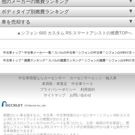
他のメーカーの燃費ランキング
ボディタイプ別燃費ランキング
車を売却する
▲シフォン 660 カスタム RS スマートアシストの燃費TOPへ
中古車トップ
中古車メーカー一覧
スバルの中古車
シフォンの中古車
シフォン(19年07月～
中古車トップ
燃費ランキング
スバルの燃費ランキング
シフォンの燃費
シフォン(19年07月
中古車情報ならカーセンサー
カーセンサーエッジ・輸入車
車買取・車査定
中古車リース
プライバシーポリシー
利用規約
サイトマップ
お問い合わせ
燃費のいい車を探すなら、中古車・中古車情報のカーセンサー！シフォン 660 カスタ
ム RS スマートアシストの燃費が分かります。
お気に入りのシフォンモデルやグレードを見つけたら、お得・納得の中古車探し。豊
富なシフォン 660 カスタム RS スマートアシスト中古車情報の中から様々な条件で中
古車検索ができます。
カーセンサーはあなたの車選びをサポートします！