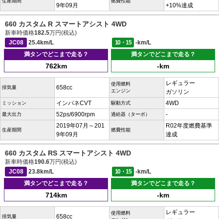
生産期間
燃費性能
9年09月
+10%達成
660 カスタム R スマートアシスト 4WD
新車時価格
182.5
万円(税込)
JC08
25.4km/L
10・15
-km/L
満タンでどこまで走る？
満タンでどこまで走る？
762km
-km
レギュラー
使用燃料
658cc
排気量
エンジン
ガソリン
インパネCVT
4WD
ミッション
駆動方式
52ps/6900rpm
-
最大出力
過給器（ターボ）
2019年07月～201
R02年度燃費基準
生産期間
燃費性能
9年09月
達成
660 カスタム RS スマートアシスト 4WD
新車時価格
190.6
万円(税込)
JC08
23.8km/L
10・15
-km/L
満タンでどこまで走る？
満タンでどこまで走る？
714km
-km
レギュラー
使用燃料
658cc
排気量