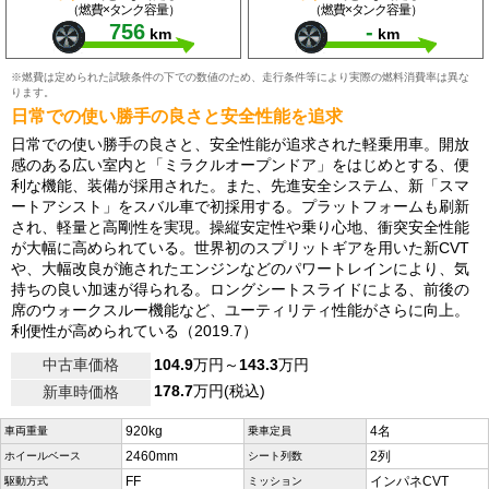
（燃費×タンク容量）
（燃費×タンク容量）
756
-
km
km
※燃費は定められた試験条件の下での数値のため、走行条件等により実際の燃料消費率は異な
ります。
日常での使い勝手の良さと安全性能を追求
日常での使い勝手の良さと、安全性能が追求された軽乗用車。開放
感のある広い室内と「ミラクルオープンドア」をはじめとする、便
利な機能、装備が採用された。また、先進安全システム、新「スマ
ートアシスト」をスバル車で初採用する。プラットフォームも刷新
され、軽量と高剛性を実現。操縦安定性や乗り心地、衝突安全性能
が大幅に高められている。世界初のスプリットギアを用いた新CVT
や、大幅改良が施されたエンジンなどのパワートレインにより、気
持ちの良い加速が得られる。ロングシートスライドによる、前後の
席のウォークスルー機能など、ユーティリティ性能がさらに向上。
利便性が高められている（2019.7）
中古車価格
104.9
万円～
143.3
万円
178.7
万円(税込)
新車時価格
920kg
4名
車両重量
乗車定員
2460mm
2列
ホイールベース
シート列数
FF
インパネCVT
駆動方式
ミッション