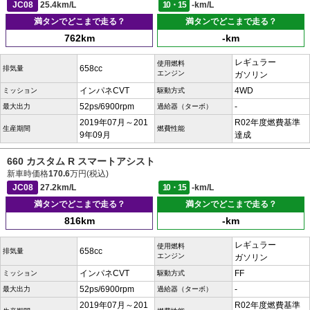
JC08
25.4km/L
10・15
-km/L
満タンでどこまで走る？
満タンでどこまで走る？
762km
-km
レギュラー
使用燃料
658cc
排気量
エンジン
ガソリン
インパネCVT
4WD
ミッション
駆動方式
52ps/6900rpm
-
最大出力
過給器（ターボ）
2019年07月～201
R02年度燃費基準
生産期間
燃費性能
9年09月
達成
660 カスタム R スマートアシスト
新車時価格
170.6
万円(税込)
JC08
27.2km/L
10・15
-km/L
満タンでどこまで走る？
満タンでどこまで走る？
816km
-km
レギュラー
使用燃料
658cc
排気量
エンジン
ガソリン
インパネCVT
FF
ミッション
駆動方式
52ps/6900rpm
-
最大出力
過給器（ターボ）
2019年07月～201
R02年度燃費基準