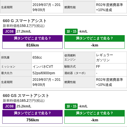
2019年07月～201
R02年度燃費基準
生産期間
燃費性能
9年09月
+10%達成
660 G スマートアシスト
新車時価格
150.1
万円(税込)
JC08
27.2km/L
10・15
-km/L
満タンでどこまで走る？
満タンでどこまで走る？
816km
-km
レギュラー
使用燃料
658cc
排気量
エンジン
ガソリン
インパネCVT
FF
ミッション
駆動方式
52ps/6900rpm
-
最大出力
過給器（ターボ）
2019年07月～201
R02年度燃費基準
生産期間
燃費性能
9年09月
+10%達成
660 GS スマートアシスト
新車時価格
165.2
万円(税込)
JC08
25.2km/L
10・15
-km/L
満タンでどこまで走る？
満タンでどこまで走る？
756km
-km