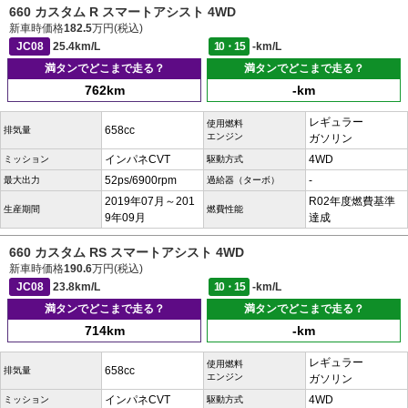
660 カスタム R スマートアシスト 4WD
新車時価格
182.5
万円(税込)
JC08
25.4km/L
10・15
-km/L
満タンでどこまで走る？
満タンでどこまで走る？
762km
-km
レギュラー
使用燃料
658cc
排気量
エンジン
ガソリン
インパネCVT
4WD
ミッション
駆動方式
52ps/6900rpm
-
最大出力
過給器（ターボ）
2019年07月～201
R02年度燃費基準
生産期間
燃費性能
9年09月
達成
660 カスタム RS スマートアシスト 4WD
新車時価格
190.6
万円(税込)
JC08
23.8km/L
10・15
-km/L
満タンでどこまで走る？
満タンでどこまで走る？
714km
-km
レギュラー
使用燃料
658cc
排気量
エンジン
ガソリン
インパネCVT
4WD
ミッション
駆動方式