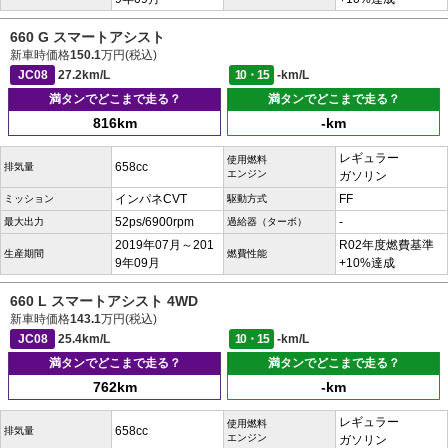
660 G スマートアシスト
新車時価格
150.1
万円(税込)
JC08
27.2km/L
10・15
-km/L
満タンでどこまで走る？
満タンでどこまで走る？
816km
-km
レギュラー
使用燃料
658cc
排気量
エンジン
ガソリン
インパネCVT
FF
ミッション
駆動方式
52ps/6900rpm
-
最大出力
過給器（ターボ）
2019年07月～201
R02年度燃費基準
生産期間
燃費性能
9年09月
+10%達成
660 L スマートアシスト 4WD
新車時価格
143.1
万円(税込)
JC08
25.4km/L
10・15
-km/L
満タンでどこまで走る？
満タンでどこまで走る？
762km
-km
レギュラー
使用燃料
658cc
排気量
エンジン
ガソリン