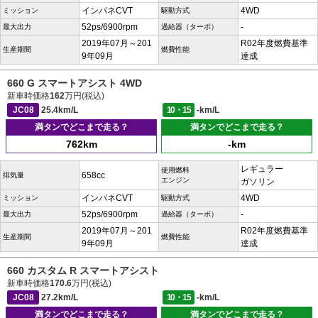
インパネCVT
4WD
ミッション
駆動方式
52ps/6900rpm
-
最大出力
過給器（ターボ）
2019年07月～201
R02年度燃費基準
生産期間
燃費性能
9年09月
達成
660 G スマートアシスト 4WD
新車時価格
162
万円(税込)
JC08
25.4km/L
10・15
-km/L
満タンでどこまで走る？
満タンでどこまで走る？
762km
-km
レギュラー
使用燃料
658cc
排気量
エンジン
ガソリン
インパネCVT
4WD
ミッション
駆動方式
52ps/6900rpm
-
最大出力
過給器（ターボ）
2019年07月～201
R02年度燃費基準
生産期間
燃費性能
9年09月
達成
660 カスタム R スマートアシスト
新車時価格
170.6
万円(税込)
JC08
27.2km/L
10・15
-km/L
満タンでどこまで走る？
満タンでどこまで走る？