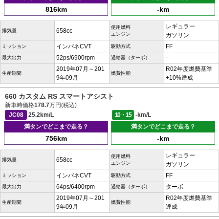
816km
-km
レギュラー
使用燃料
658cc
排気量
エンジン
ガソリン
インパネCVT
FF
ミッション
駆動方式
52ps/6900rpm
-
最大出力
過給器（ターボ）
2019年07月～201
R02年度燃費基準
生産期間
燃費性能
9年09月
+10%達成
660 カスタム RS スマートアシスト
新車時価格
178.7
万円(税込)
JC08
25.2km/L
10・15
-km/L
満タンでどこまで走る？
満タンでどこまで走る？
756km
-km
レギュラー
使用燃料
658cc
排気量
エンジン
ガソリン
インパネCVT
FF
ミッション
駆動方式
64ps/6400rpm
ターボ
最大出力
過給器（ターボ）
2019年07月～201
R02年度燃費基準
生産期間
燃費性能
9年09月
達成