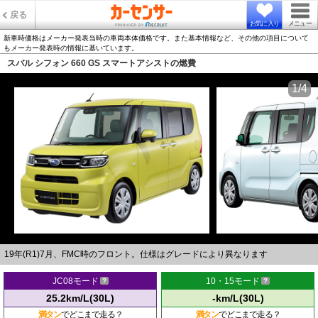
戻る
お気に入り
メニュー
新車時価格はメーカー発表当時の車両本体価格です。また基本情報など、その他の項目について
もメーカー発表時の情報に基いています。
スバル シフォン 660 GS スマートアシストの燃費
1/4
19年(R1)7月、FMC時のフロント。仕様はグレードにより異なります
JC08モード
10・15モード
25.2km/L(30L)
-km/L(30L)
満タン
でどこまで走る？
満タン
でどこまで走る？