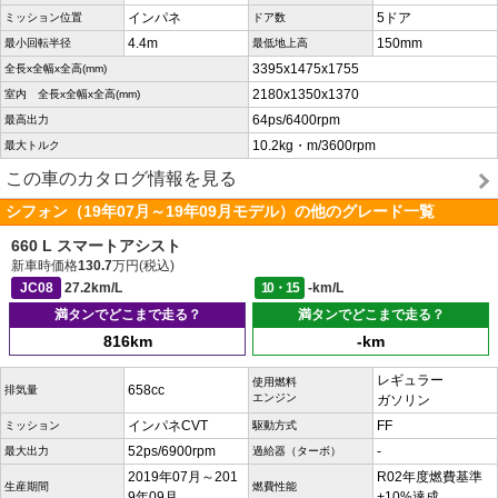
インパネ
5ドア
ミッション位置
ドア数
4.4m
150mm
最小回転半径
最低地上高
3395x1475x1755
全長x全幅x全高(mm)
2180x1350x1370
室内 全長x全幅x全高(mm)
64ps/6400rpm
最高出力
10.2kg・m/3600rpm
最大トルク
この車のカタログ情報を見る
シフォン（19年07月～19年09月モデル）の他のグレード一覧
660 L スマートアシスト
新車時価格
130.7
万円(税込)
JC08
27.2km/L
10・15
-km/L
満タンでどこまで走る？
満タンでどこまで走る？
816km
-km
レギュラー
使用燃料
658cc
排気量
エンジン
ガソリン
インパネCVT
FF
ミッション
駆動方式
52ps/6900rpm
-
最大出力
過給器（ターボ）
2019年07月～201
R02年度燃費基準
生産期間
燃費性能
9年09月
+10%達成