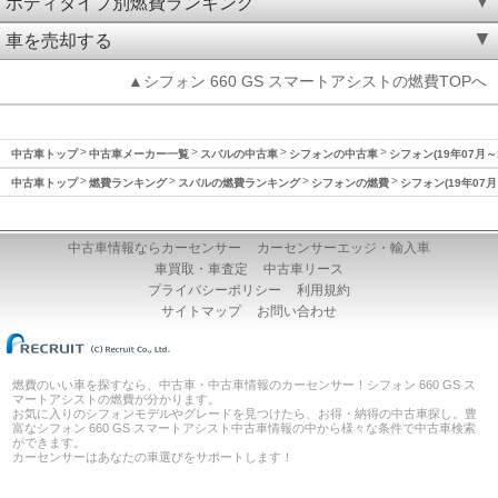
ボディタイプ別燃費ランキング
車を売却する
▲シフォン 660 GS スマートアシストの燃費TOPへ
中古車トップ
中古車メーカー一覧
スバルの中古車
シフォンの中古車
シフォン(19年07月～
中古車トップ
燃費ランキング
スバルの燃費ランキング
シフォンの燃費
シフォン(19年07月
中古車情報ならカーセンサー
カーセンサーエッジ・輸入車
車買取・車査定
中古車リース
プライバシーポリシー
利用規約
サイトマップ
お問い合わせ
燃費のいい車を探すなら、中古車・中古車情報のカーセンサー！シフォン 660 GS ス
マートアシストの燃費が分かります。
お気に入りのシフォンモデルやグレードを見つけたら、お得・納得の中古車探し。豊
富なシフォン 660 GS スマートアシスト中古車情報の中から様々な条件で中古車検索
ができます。
カーセンサーはあなたの車選びをサポートします！