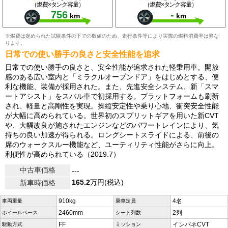
（燃費×タンク容量）
（燃費×タンク容量）
756
-
km
km
※燃費は定められた試験条件の下での数値のため、走行条件等により実際の燃料消費率は異な
ります。
日常での使い勝手の良さと安全性能を追求
日常での使い勝手の良さと、安全性能が追求された軽乗用車。開放
感のある広い室内と「ミラクルオープンドア」をはじめとする、便
利な機能、装備が採用された。また、先進安全システム、新「スマ
ートアシスト」をスバル車で初採用する。プラットフォームも刷新
され、軽量と高剛性を実現。操縦安定性や乗り心地、衝突安全性能
が大幅に高められている。世界初のスプリットギアを用いた新CVT
や、大幅改良が施されたエンジンなどのパワートレインにより、気
持ちの良い加速が得られる。ロングシートスライドによる、前後の
席のウォークスルー機能など、ユーティリティ性能がさらに向上。
利便性が高められている（2019.7）
中古車価格
---
165.2
万円(税込)
新車時価格
910kg
4名
車両重量
乗車定員
2460mm
2列
ホイールベース
シート列数
FF
インパネCVT
駆動方式
ミッション