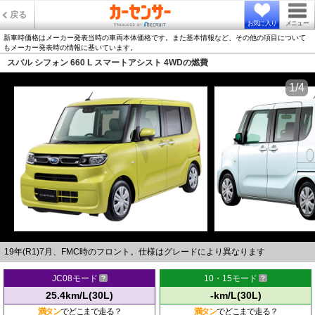
戻る
お気に入り
メニュー
新車時価格はメーカー発表当時の車両本体価格です。また基本情報など、その他の項目について
もメーカー発表時の情報に基いています。
スバル シフォン 660 L スマートアシスト 4WDの燃費
1/4
19年(R1)7月、FMC時のフロント。仕様はグレードにより異なります
JC08モード
10・15モード
25.4km/L(30L)
-km/L(30L)
満タン
でどこまで走る？
満タン
でどこまで走る？