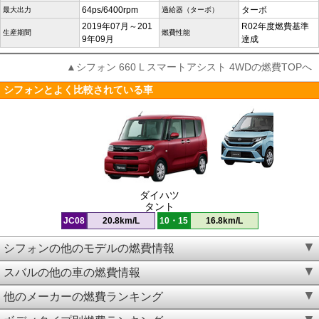
64ps/6400rpm
ターボ
最大出力
過給器（ターボ）
2019年07月～201
R02年度燃費基準
生産期間
燃費性能
9年09月
達成
▲シフォン 660 L スマートアシスト 4WDの燃費TOPへ
シフォンとよく比較されている車
ダイハツ
タント
JC08
20.8km/L
10・15
16.8km/L
シフォンの他のモデルの燃費情報
スバルの他の車の燃費情報
他のメーカーの燃費ランキング