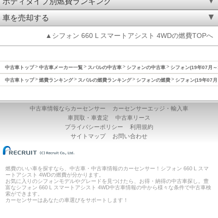
ボディタイプ別燃費ランキング
車を売却する
▲シフォン 660 L スマートアシスト 4WDの燃費TOPへ
中古車トップ
中古車メーカー一覧
スバルの中古車
シフォンの中古車
シフォン(19年07月～
中古車トップ
燃費ランキング
スバルの燃費ランキング
シフォンの燃費
シフォン(19年07月
中古車情報ならカーセンサー
カーセンサーエッジ・輸入車
車買取・車査定
中古車リース
プライバシーポリシー
利用規約
サイトマップ
お問い合わせ
燃費のいい車を探すなら、中古車・中古車情報のカーセンサー！シフォン 660 L スマ
ートアシスト 4WDの燃費が分かります。
お気に入りのシフォンモデルやグレードを見つけたら、お得・納得の中古車探し。豊
富なシフォン 660 L スマートアシスト 4WD中古車情報の中から様々な条件で中古車検
索ができます。
カーセンサーはあなたの車選びをサポートします！