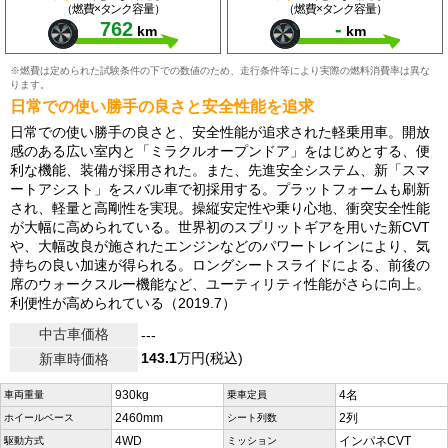
（燃費×タンク容量）
（燃費×タンク容量）
762
-
km
km
※燃費は定められた試験条件の下での数値のため、走行条件等により実際の燃料消費率は異な
ります。
日常での使い勝手の良さと安全性能を追求
日常での使い勝手の良さと、安全性能が追求された軽乗用車。開放
感のある広い室内と「ミラクルオープンドア」をはじめとする、便
利な機能、装備が採用された。また、先進安全システム、新「スマ
ートアシスト」をスバル車で初採用する。プラットフォームも刷新
され、軽量と高剛性を実現。操縦安定性や乗り心地、衝突安全性能
が大幅に高められている。世界初のスプリットギアを用いた新CVT
や、大幅改良が施されたエンジンなどのパワートレインにより、気
持ちの良い加速が得られる。ロングシートスライドによる、前後の
席のウォークスルー機能など、ユーティリティ性能がさらに向上。
利便性が高められている（2019.7）
中古車価格
---
143.1
万円(税込)
新車時価格
930kg
4名
車両重量
乗車定員
2460mm
2列
ホイールベース
シート列数
4WD
インパネCVT
駆動方式
ミッション