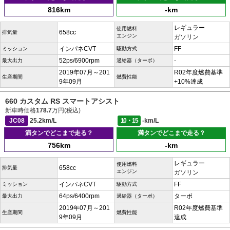
816km
-km
レギュラー
使用燃料
658cc
排気量
エンジン
ガソリン
インパネCVT
FF
ミッション
駆動方式
52ps/6900rpm
-
最大出力
過給器（ターボ）
2019年07月～201
R02年度燃費基準
生産期間
燃費性能
9年09月
+10%達成
660 カスタム RS スマートアシスト
新車時価格
178.7
万円(税込)
JC08
25.2km/L
10・15
-km/L
満タンでどこまで走る？
満タンでどこまで走る？
756km
-km
レギュラー
使用燃料
658cc
排気量
エンジン
ガソリン
インパネCVT
FF
ミッション
駆動方式
64ps/6400rpm
ターボ
最大出力
過給器（ターボ）
2019年07月～201
R02年度燃費基準
生産期間
燃費性能
9年09月
達成