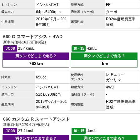
インパネCVT
FF
ミッション
駆動方式
64ps/6400rpm
ターボ
最大出力
過給器（ターボ）
2019年07月～201
R02年度燃費基準
生産期間
燃費性能
9年09月
達成
660 G スマートアシスト 4WD
新車時価格
162
万円(税込)
JC08
25.4km/L
10・15
-km/L
満タンでどこまで走る？
満タンでどこまで走る？
762km
-km
レギュラー
使用燃料
658cc
排気量
エンジン
ガソリン
インパネCVT
4WD
ミッション
駆動方式
52ps/6900rpm
-
最大出力
過給器（ターボ）
2019年07月～201
R02年度燃費基準
生産期間
燃費性能
9年09月
達成
660 カスタム R スマートアシスト
新車時価格
170.6
万円(税込)
JC08
27.2km/L
10・15
-km/L
満タンでどこまで走る？
満タンでどこまで走る？