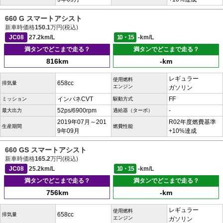
660 G スマートアシスト
新車時価格
150.1
万円(税込)
JC08
27.2km/L
10・15
-km/L
満タンでどこまで走る？
満タンでどこまで走る？
816km
-km
レギュラー
使用燃料
658cc
排気量
エンジン
ガソリン
インパネCVT
FF
ミッション
駆動方式
52ps/6900rpm
-
最大出力
過給器（ターボ）
2019年07月～201
R02年度燃費基準
生産期間
燃費性能
9年09月
+10%達成
660 GS スマートアシスト
新車時価格
165.2
万円(税込)
JC08
25.2km/L
10・15
-km/L
満タンでどこまで走る？
満タンでどこまで走る？
756km
-km
レギュラー
使用燃料
658cc
排気量
エンジン
ガソリン