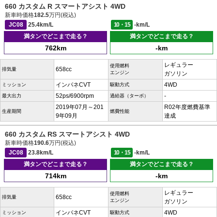
660 カスタム R スマートアシスト 4WD
新車時価格
182.5
万円(税込)
JC08
25.4km/L
10・15
-km/L
満タンでどこまで走る？
満タンでどこまで走る？
762km
-km
レギュラー
使用燃料
658cc
排気量
エンジン
ガソリン
インパネCVT
4WD
ミッション
駆動方式
52ps/6900rpm
-
最大出力
過給器（ターボ）
2019年07月～201
R02年度燃費基準
生産期間
燃費性能
9年09月
達成
660 カスタム RS スマートアシスト 4WD
新車時価格
190.6
万円(税込)
JC08
23.8km/L
10・15
-km/L
満タンでどこまで走る？
満タンでどこまで走る？
714km
-km
レギュラー
使用燃料
658cc
排気量
エンジン
ガソリン
インパネCVT
4WD
ミッション
駆動方式