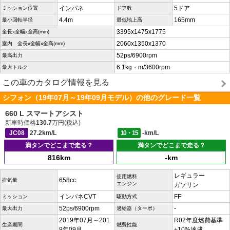
インパネ
5ドア
ミッション位置
ドア数
4.4m
165mm
最小回転半径
最低地上高
3395x1475x1775
全長x全幅x全高(mm)
2060x1350x1370
室内 全長x全幅x全高(mm)
52ps/6900rpm
最高出力
6.1kg・m/3600rpm
最大トルク
この車のカタログ情報を見る
シフォン（19年07月～19年09月モデル）の他のグレード一覧
660 L スマートアシスト
新車時価格
130.7
万円(税込)
JC08
27.2km/L
10・15
-km/L
満タンでどこまで走る？
満タンでどこまで走る？
816km
-km
レギュラー
使用燃料
658cc
排気量
エンジン
ガソリン
インパネCVT
FF
ミッション
駆動方式
52ps/6900rpm
-
最大出力
過給器（ターボ）
2019年07月～201
R02年度燃費基準
生産期間
燃費性能
9年09月
+10%達成