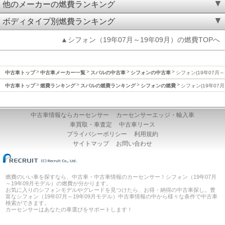
他のメーカーの燃費ランキング
ボディタイプ別燃費ランキング
▲シフォン（19年07月～19年09月）の燃費TOPへ
中古車トップ
中古車メーカー一覧
スバルの中古車
シフォンの中古車
シフォン(19年07月～
中古車トップ
燃費ランキング
スバルの燃費ランキング
シフォンの燃費
シフォン(19年07月
中古車情報ならカーセンサー
カーセンサーエッジ・輸入車
車買取・車査定
中古車リース
プライバシーポリシー
利用規約
サイトマップ
お問い合わせ
燃費のいい車を探すなら、中古車・中古車情報のカーセンサー！シフォン（19年07月
～19年09月モデル）の燃費が分かります。
お気に入りのシフォンモデルやグレードを見つけたら、お得・納得の中古車探し。豊
富なシフォン（19年07月～19年09月モデル）中古車情報の中から様々な条件で中古車
検索ができます。
カーセンサーはあなたの車選びをサポートします！