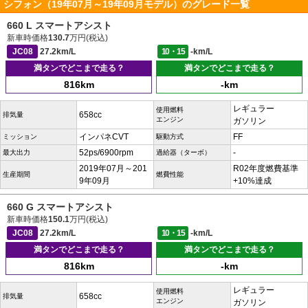
シフォン（19年07月～19年09月モデル）のグレード一覧
660 L スマートアシスト
新車時価格
130.7
万円(税込)
JC08
27.2km/L
10・15
-km/L
満タンでどこまで走る？
満タンでどこまで走る？
816km
-km
レギュラー
使用燃料
658cc
排気量
エンジン
ガソリン
インパネCVT
FF
ミッション
駆動方式
52ps/6900rpm
-
最大出力
過給器（ターボ）
2019年07月～201
R02年度燃費基準
生産期間
燃費性能
9年09月
+10%達成
660 G スマートアシスト
新車時価格
150.1
万円(税込)
JC08
27.2km/L
10・15
-km/L
満タンでどこまで走る？
満タンでどこまで走る？
816km
-km
レギュラー
使用燃料
658cc
排気量
エンジン
ガソリン