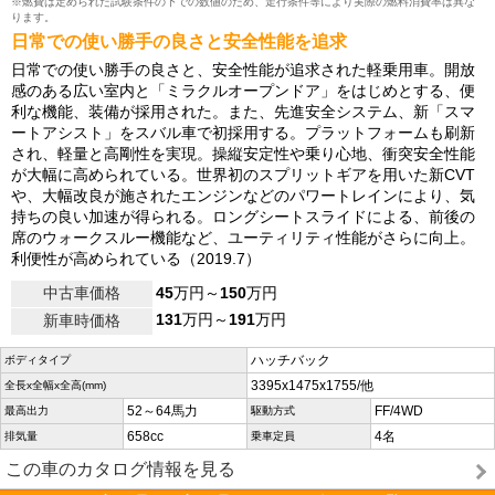
※燃費は定められた試験条件の下での数値のため、走行条件等により実際の燃料消費率は異な
ります。
日常での使い勝手の良さと安全性能を追求
日常での使い勝手の良さと、安全性能が追求された軽乗用車。開放
感のある広い室内と「ミラクルオープンドア」をはじめとする、便
利な機能、装備が採用された。また、先進安全システム、新「スマ
ートアシスト」をスバル車で初採用する。プラットフォームも刷新
され、軽量と高剛性を実現。操縦安定性や乗り心地、衝突安全性能
が大幅に高められている。世界初のスプリットギアを用いた新CVT
や、大幅改良が施されたエンジンなどのパワートレインにより、気
持ちの良い加速が得られる。ロングシートスライドによる、前後の
席のウォークスルー機能など、ユーティリティ性能がさらに向上。
利便性が高められている（2019.7）
中古車価格
45
万円～
150
万円
131
万円～
191
万円
新車時価格
ハッチバック
ボディタイプ
3395x1475x1755/他
全長x全幅x全高(mm)
52～64馬力
FF/4WD
最高出力
駆動方式
658cc
4名
排気量
乗車定員
この車のカタログ情報を見る