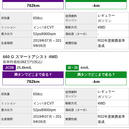
762km
-km
レギュラー
使用燃料
658cc
排気量
エンジン
ガソリン
インパネCVT
4WD
ミッション
駆動方式
52ps/6900rpm
-
最大出力
過給器（ターボ）
2019年07月～201
R02年度燃費基準
生産期間
燃費性能
9年09月
達成
660 G スマートアシスト 4WD
新車時価格
162
万円(税込)
JC08
25.4km/L
10・15
-km/L
満タンでどこまで走る？
満タンでどこまで走る？
762km
-km
レギュラー
使用燃料
658cc
排気量
エンジン
ガソリン
インパネCVT
4WD
ミッション
駆動方式
52ps/6900rpm
-
最大出力
過給器（ターボ）
2019年07月～201
R02年度燃費基準
生産期間
燃費性能
9年09月
達成