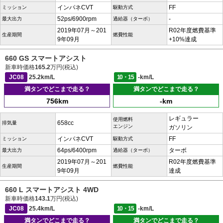
インパネCVT
FF
ミッション
駆動方式
52ps/6900rpm
-
最大出力
過給器（ターボ）
2019年07月～201
R02年度燃費基準
生産期間
燃費性能
9年09月
+10%達成
660 GS スマートアシスト
新車時価格
165.2
万円(税込)
JC08
25.2km/L
10・15
-km/L
満タンでどこまで走る？
満タンでどこまで走る？
756km
-km
レギュラー
使用燃料
658cc
排気量
エンジン
ガソリン
インパネCVT
FF
ミッション
駆動方式
64ps/6400rpm
ターボ
最大出力
過給器（ターボ）
2019年07月～201
R02年度燃費基準
生産期間
燃費性能
9年09月
達成
660 L スマートアシスト 4WD
新車時価格
143.1
万円(税込)
JC08
25.4km/L
10・15
-km/L
満タンでどこまで走る？
満タンでどこまで走る？