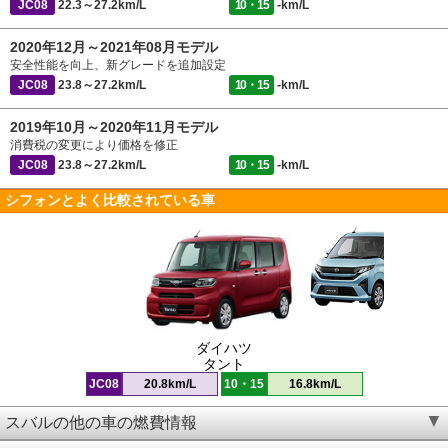
JC08
22.3～27.2km/L
10・15
-km/L
2020年12月～2021年08月モデル
安全性能を向上、新グレードを追加設定
JC08
23.8～27.2km/L
10・15
-km/L
2019年10月～2020年11月モデル
消費税の変更により価格を修正
JC08
23.8～27.2km/L
10・15
-km/L
シフォンとよく比較されている車
ダイハツ
タント
JC08
20.8km/L
10・15
16.8km/L
スバルの他の車の燃費情報