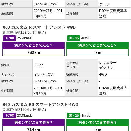
64ps/6400rpm
ターボ
最大出力
過給器（ターボ）
2019年07月～201
R02年度燃費基準
生産期間
燃費性能
9年09月
達成
660 カスタム R スマートアシスト 4WD
新車時価格
182.5
万円(税込)
JC08
25.4km/L
10・15
-km/L
満タンでどこまで走る？
満タンでどこまで走る？
762km
-km
レギュラー
使用燃料
658cc
排気量
エンジン
ガソリン
インパネCVT
4WD
ミッション
駆動方式
52ps/6900rpm
-
最大出力
過給器（ターボ）
2019年07月～201
R02年度燃費基準
生産期間
燃費性能
9年09月
達成
660 カスタム RS スマートアシスト 4WD
新車時価格
190.6
万円(税込)
JC08
23.8km/L
10・15
-km/L
満タンでどこまで走る？
満タンでどこまで走る？
714km
-km