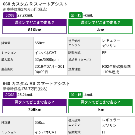
660 カスタム R スマートアシスト
新車時価格
170.6
万円(税込)
JC08
27.2km/L
10・15
-km/L
満タンでどこまで走る？
満タンでどこまで走る？
816km
-km
レギュラー
使用燃料
658cc
排気量
エンジン
ガソリン
インパネCVT
FF
ミッション
駆動方式
52ps/6900rpm
-
最大出力
過給器（ターボ）
2019年07月～201
R02年度燃費基準
生産期間
燃費性能
9年09月
+10%達成
660 カスタム RS スマートアシスト
新車時価格
178.7
万円(税込)
JC08
25.2km/L
10・15
-km/L
満タンでどこまで走る？
満タンでどこまで走る？
756km
-km
レギュラー
使用燃料
658cc
排気量
エンジン
ガソリン
インパネCVT
FF
ミッション
駆動方式