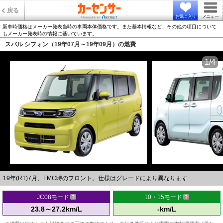
戻る
お気に入り
メニュー
新車時価格はメーカー発表当時の車両本体価格です。また基本情報など、その他の項目について
もメーカー発表時の情報に基いています。
スバル シフォン（19年07月～19年09月）の燃費
1/4
19年(R1)7月、FMC時のフロント。仕様はグレードにより異なります
JC08モード
10・15モード
23.8～27.2km/L
-km/L