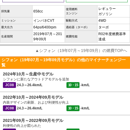
レギュラー
使用燃料
658cc
排気量
エンジン
ガソリン
インパネCVT
4WD
ミッション
駆動方式
64ps/6400rpm
ターボ
最大出力
過給器（ターボ）
2019年07月～201
R02年度燃費基準
生産期間
燃費性能
9年09月
達成
▲シフォン（19年07月～19年09月）の燃費TOPへ
シフォン（19年07月～19年09月モデル）の他のマイナーチェンジ一
覧
2024年10月～生産中モデル
シフォンに新たなアウトドアモデルを追加
JC08
24.3～26.4km/L
10・15
-km/L
2022年10月～2024年09月モデル
内装デザインの刷新、および利便性が向上
JC08
24.3～26.4km/L
10・15
-km/L
2021年09月～2022年09月モデル
利便性の向上が図られた