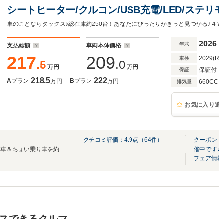
シートヒーター/クルコン/USB充電/LED/ステリ
ートライト/オートハイビーム/プッシュスタート
アランスソナー/届出済未使用車
2026
年式
支払総額
車両本体価格
217
209
2029(
車検
.5
.0
万円
万円
保証付
保証
218.5
222
A
プラン
B
プラン
万円
万円
660CC
排気量
お気に入り
クチコミ評価：
4.9
点（
64
件）
クーポン
軽自動車専門店！届出済未使用車＆ちょい乗り車を約１２０台在庫！新車販売もOK!!
催中です
フェア情
スできるクルマ