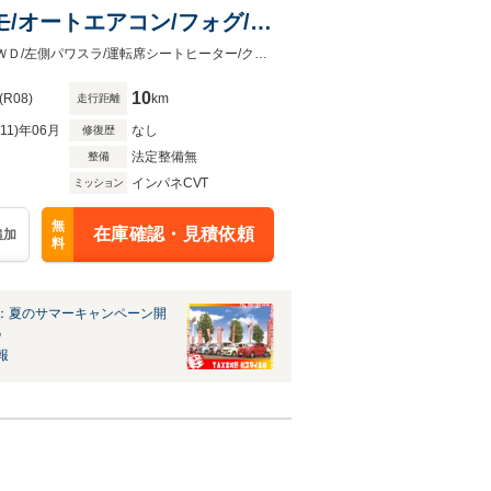
モ/オートエアコン/フォグ/オ
/衝突被害軽減ブレーキ/クリ
車のことならタックス♪総在庫約250台！あなたにぴったりがきっと見つかる♪４ＷＤ/左側パワスラ/運転席シートヒーター/クルコン/USB充電/LED/ステリモ/オートエアコン/フォグ
10
(R08)
km
走行距離
R11)年06月
なし
修復歴
法定整備無
整備
インパネCVT
ミッション
無
在庫確認・見積依頼
追加
料
：夏のサマーキャンペーン開
♪
報