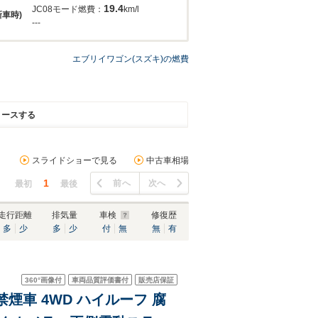
19.4
JC08モード燃費：
km/l
新車時)
---
エブリイワゴン(スズキ)の燃費
リースする
スライドショーで見る
中古車相場
1
前へ
次へ
最初
最後
走行距離
排気量
車検
修復歴
多
少
多
少
付
無
無
有
360°
画像付
車両品質評価書付
販売店保証
禁煙車 4WD ハイルーフ 腐