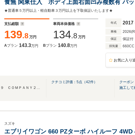
食無 関東仕入 ボディ上面右面凹み複数有 バ
ドドア ナビ TV 衝突被害軽減システム オート
★普通車５万円以上・軽自動車３万円以上を下取保証いたします★
シートヒーター 盗難防止システム
2017
年式
支払総額
車両本体価格
139
134
2026(
車検
.8
.8
万円
万円
保証付
保証
143.3
140.8
A
プラン
B
プラン
万円
万円
660CC
排気量
お気に入り
クチコミ評価：
5
点（
42
件）
クーポン
『高品質車を格安ご提供』 ３９ ＣＯＭＰＡＮＹ２号店として仙台にオープン！
施工して
スズキ
エブリイワゴン 660 PZターボ ハイルーフ 4WD