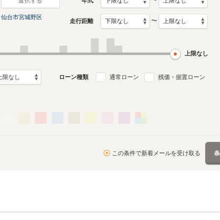
〜
年式
選択する
仙台市宮城野区
〜
走行距離
初代
月～2015年1月
1999年6月～2005年7月
ル
生産モデル
上限なし
ローン種類
通常ローン
残価・据置ローン
この条件で新着メールを受け取る