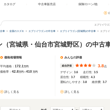
カタログ
中古車販売店
保険/ローン/他
エブリイワゴ
古車
全国のスズキ
エブリイワゴンの中古車
エブリイワゴン(宮城県)の中古車
エブリイ
ン（宮城県・仙台市宮城野区）の中古
価格相場情報
みんなの評価
3.8
172.1
総合評価
平均価格：
点
万円
42.8
410
価格帯：
万円～
万円
デザイン:
3.6
走行性:
3.5
居住性:
3.7
積載性:
4.3
運転のしやすさ:
3.8
維持費:
3.7
詳しく見る
詳しく見る