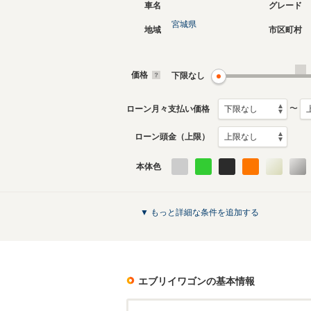
車名
グレード
宮城県
地域
市区町村
現行
2代目
2015年2月～生産中
2005年8
生産モデ
価格
下限なし
エブリイワゴンのカタログを見る
〜
ローン月々支払い価格
ローン頭金（上限）
本体色
▼ もっと詳細な条件を追加する
エブリイワゴン
の基本情報