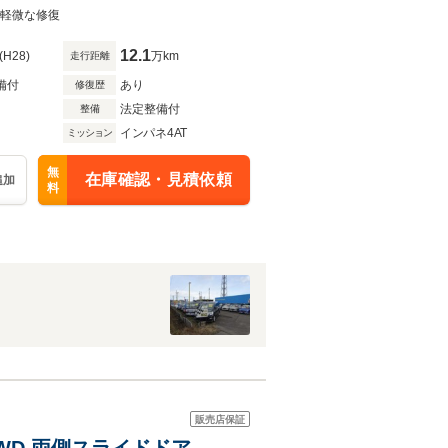
り軽微な修復
12.1
(H28)
万km
走行距離
備付
あり
修復歴
法定整備付
整備
インパネ4AT
ミッション
無
在庫確認・見積依頼
追加
料
販売店保証
 4WD 両側スライドドア