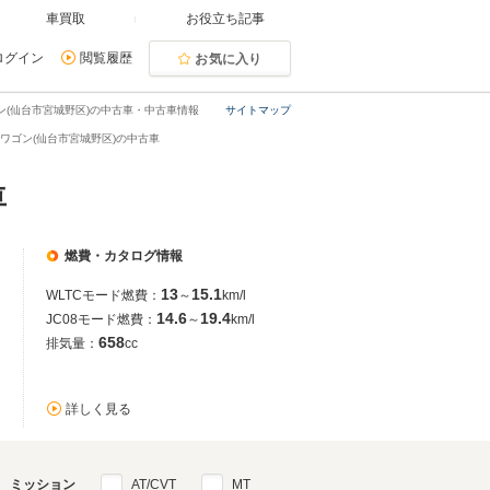
車買取
お役立ち記事
ログイン
閲覧履歴
お気に入り
ン(仙台市宮城野区)の中古車・中古車情報
サイトマップ
ワゴン(仙台市宮城野区)の中古車
車
燃費・カタログ情報
13
15.1
WLTCモード燃費：
～
km/l
14.6
19.4
JC08モード燃費：
～
km/l
658
排気量：
cc
詳しく見る
ミッション
AT/CVT
MT