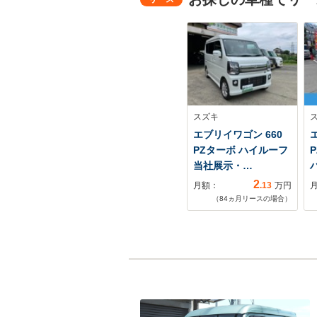
スズキ
エブリイワゴン 660
PZターボ ハイルーフ
当社展示・…
2
月額：
.13
万円
（
84
ヵ月リースの場合）