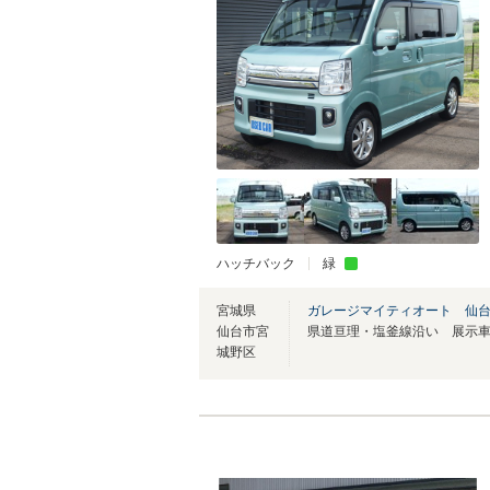
ハッチバック
緑
宮城県
ガレージマイティオート 仙
仙台市宮
県道亘理・塩釜線沿い 展示
城野区