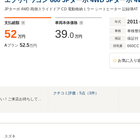
2011
年式
支払総額
車両本体価格
52
39
車検整
車検
.0
万円
万円
保証付
保証
52.5
A
プラン
万円
660CC
排気量
お気に入り
クチコミ評価：
5
点（
3
件）
仙台市宮城野区国道４５号線沿い！ご来店お待ちしております！
スズキ