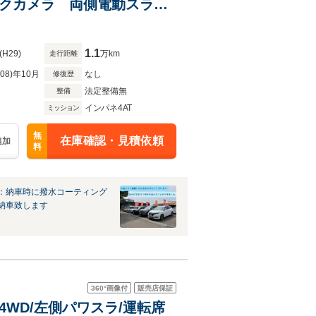
ックカメラ 両側電動スライ
ライト HID スマートキー
1.1
(H29)
万km
走行距離
R08)年10月
なし
修復歴
法定整備無
整備
インパネ4AT
ミッション
無
在庫確認・見積依頼
追加
料
：納車時に撥水コーティング
納車致します
360°
画像付
販売店保証
 4WD/左側パワスラ/運転席