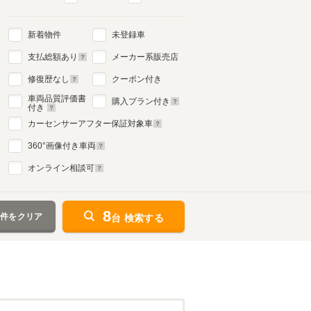
新着物件
未登録車
支払総額あり
メーカー系販売店
修復歴なし
クーポン付き
車両品質評価書
購入プラン付き
付き
カーセンサーアフター保証対象車
360
°画像付き車両
オンライン相談可
8
条件をクリア
台 検索する