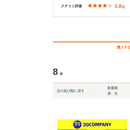
3.8
クチコミ評価
点
購入す
8
台
新着順
元の並び順に戻す
新
古