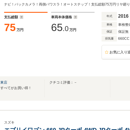
ナビ！バックカメラ！両側パワスラ！オートステップ！支払総額75万円リヤ廻
2016
年式
支払総額
車両本体価格
75
65
車検整
車検
.0
万円
万円
保証無
保証
660CC
排気量
お気に入り
台東店
クチコミ評価：－
車すべてがお買い得！
スズキ
エブリイワゴン 660 JPターボ 4WD JPターボ