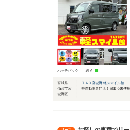
ハッチバック
緑Ｍ
宮城県
ＴＡＸ宮城野 軽スマイル館
仙台市宮
城野区
お探しの車種でリー