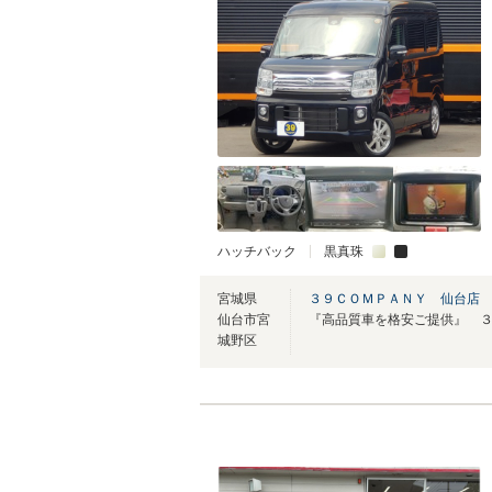
ハッチバック
黒真珠
宮城県
３９ＣＯＭＰＡＮＹ 仙台店
仙台市宮
城野区