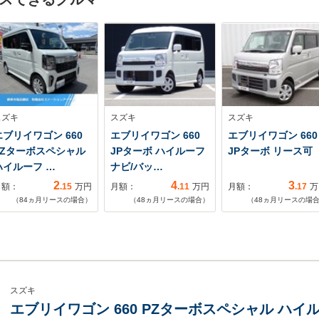
スズキ
スズキ
スズキ
エブリイワゴン 660
エブリイワゴン 660
エブリイワゴン 660
PZターボスペシャル
JPターボ ハイルーフ
JPターボ リース可
ハイルーフ …
ナビ/バッ…
2
4
3
月額：
.15
万円
月額：
.11
万円
月額：
.17
万
（
84
ヵ月リースの場合）
（
48
ヵ月リースの場合）
（
48
ヵ月リースの場
スズキ
エブリイワゴン 660 PZターボスペシャル ハイル