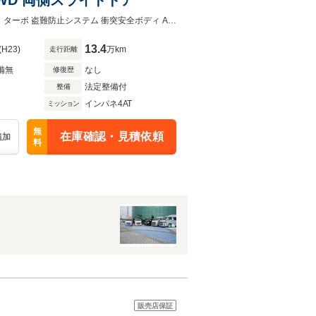
JPターボ 4WD 両側スライドドア CD 電動格納ミラー シートヒーター 記録簿AT ターボ 盗難防止システム 衝突安全ボディ ABS エアコン パワーステアリング パワーウィンドウ
13.4
(H23)
万km
走行距離
備無
なし
修復歴
法定整備付
整備
インパネ4AT
ミッション
無
在庫確認・見積依頼
追加
料
販売店保証