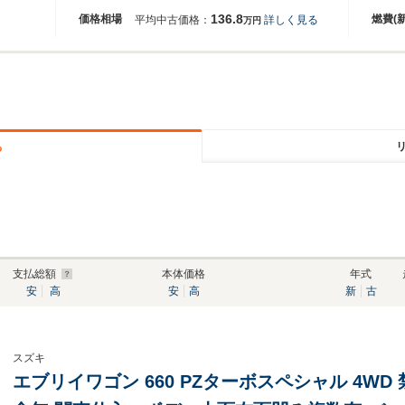
136.8
価格相場
燃費(
平均中古価格：
詳しく見る
万円
る
支払総額
本体価格
年式
安
高
安
高
新
古
スズキ
エブリイワゴン 660 PZターボスペシャル 4WD 