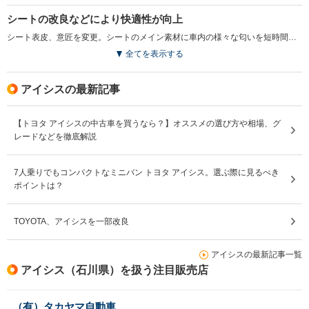
シートの改良などにより快適性が向上
シート表皮、意匠を変更。シートのメイン素材に車内の様々な匂いを短時間で吸収、分解する消臭機能が採用された。また、オート格納、リバース連動機能付電動格納式リモコンドアミラーや赤外線カット機能付スーパーUVカットガラス（フロントドア）の設定など、快適性、利便性が高められた（2016.4）
全てを表示する
アイシスの最新記事
【トヨタ アイシスの中古車を買うなら？】オススメの選び方や相場、グ
レードなどを徹底解説
7人乗りでもコンパクトなミニバン トヨタ アイシス。選ぶ際に見るべき
ポイントは？
TOYOTA、アイシスを一部改良
アイシスの最新記事一覧
アイシス（石川県）を扱う注目販売店
（有）タカヤマ自動車