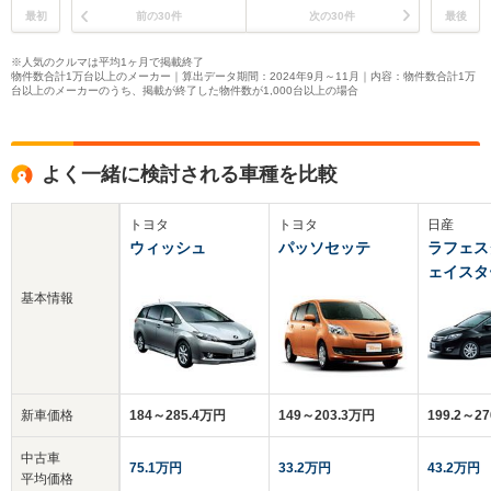
最初
前の30件
次の30件
最後
※人気のクルマは平均1ヶ月で掲載終了
物件数合計1万台以上のメーカー｜算出データ期間：2024年9月～11月｜内容：物件数合計1万
台以上のメーカーのうち、掲載が終了した物件数が1,000台以上の場合
よく一緒に検討される車種を比較
トヨタ
トヨタ
日産
ウィッシュ
パッソセッテ
ラフェス
ェイスタ
基本情報
新車価格
184～285.4万円
149～203.3万円
199.2～2
中古車
75.1万円
33.2万円
43.2万円
平均価格