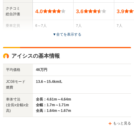
クチコミ
4.0
3.6
3.9
総合評価
乗車定員
6～7人
7人
7人
▼
全てを表示する
ドア数
5ドア
5ドア
5ドア
全高
全高
全高
アイシスの基本情報
1.59m～1.6m
1.62m
1.62m
平均価格
46万円
全幅
全幅
全
JC08モード
13.6～15.4km/L
サイズ
1.7m～1.76m
1.7m
1.
燃費
全長
全長
(全長x全幅x全高)
4.59m～4.62m
4.18m～4.2m
4.62m
車体寸法
全長：4.61m～4.64m
(全長x全幅x全
全幅：1.7m～1.71m
高)
全高：1.64m～1.67m
ホイールベース
ホイールベース
ホイー
-m
-m
もっと見る