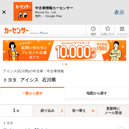
中古車情報カーセンサー
表示
Recruit Co., Ltd.
無料 － Google Play
履歴
お気に入り
メニュー
アイシス(石川県)の中古車・中古車情報
トヨタ アイシス 石川県
一覧から探す
地図から探す
更新時に
1
絞り込み
並べ替え
台
メール受信
トヨタ