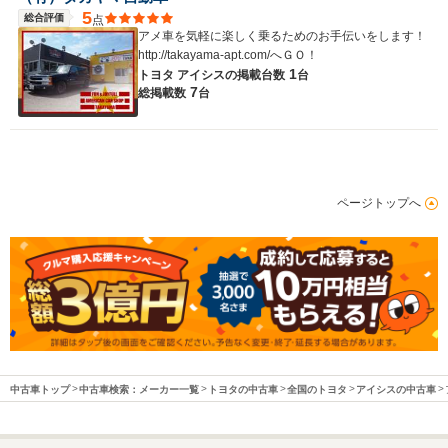
5
総合評価
点
アメ車を気軽に楽しく乗るためのお手伝いをします！
http://takayama-apt.com/へＧＯ！
1
トヨタ アイシスの
掲載台数
台
7
総掲載数
台
ページトップへ
中古車トップ
中古車検索：メーカー一覧
トヨタの中古車
全国のトヨタ
アイシスの中古車