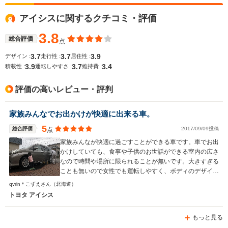
アイシスに関するクチコミ・評価
WLTCモード
-
-
-
燃費
3.8
総合評価
点
3.7
3.7
3.9
デザイン :
走行性 :
居住性 :
3.9
3.7
3.4
積載性 :
運転しやすさ :
維持費 :
排気量
1797～1986cc
1495cc
1997～19
評価の高いレビュー・評判
駆動方式
FF、4WD
FF、4WD
FF、4WD
家族みんなでお出かけが快適に出来る車。
5
総合評価
2017/09/09投稿
点
家族みんなが快適に過ごすことができる車です。車でお出
かけしていても、食事や子供のお世話ができる室内の広さ
なので時間や場所に限られることが無いです。大きすぎる
ことも無いので女性でも運転しやすく、ボディのデザイン
はカッコいいので男性にも向いている車だと思います。
qvrin＊こずえさん
（北海道）
チャイルドシートを二つ付けても、頑張れば真ん中に大人
トヨタ アイシス
が座ることができます。子供も退屈することなく、ぐずっ
てもすぐに対処できるので長旅でも安心です。
もっと見る