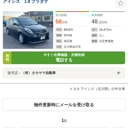
アイシス 1.8 プラタナ
支払総額
本体価格
58
48.
0
万円
万円
年式
2012
年
走行
13.4
万km
車検
'27/10
修復
なし
保証
保証無
整備
法定整備無
住所
石川県金沢市
今すぐ在庫確認・見積依頼
無
電話する
料
販売店：
（有）タカヤマ自動車
トヨタ アイシス（石川県）の中古車
物件更新時にメールを受け取る
1
/1