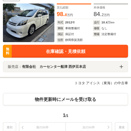
支払総額
本体価格
98.
84.
8
2
万円
万円
年式
2012
年
走行
10.4
万km
車検
車検整備付
修復
なし
保証
保証付
整備
法定整備付
住所
静岡県賀茂郡
無
在庫確認・見積依頼
料
販売店：
有限会社 カーセンター船津 西伊豆本店
トヨタ アイシス（東海）の中古車
物件更新時にメールを受け取る
1
/1
最初
前の30件
次の30件
最後