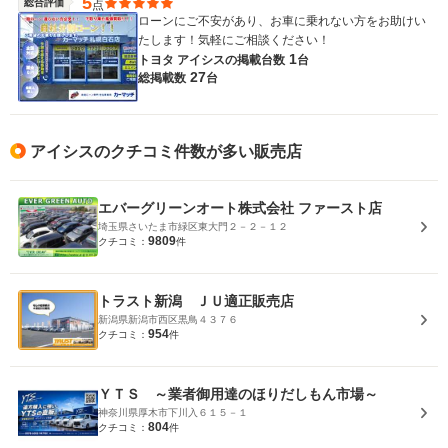
5
総合評価
点
ローンにご不安があり、お車に乗れない方をお助けい
たします！気軽にご相談ください！
1
トヨタ アイシスの
掲載台数
台
27
総掲載数
台
アイシスのクチコミ件数が多い販売店
エバーグリーンオート株式会社 ファースト店
埼玉県さいたま市緑区東大門２－２－１２
9809
クチコミ：
件
トラスト新潟 ＪＵ適正販売店
新潟県新潟市西区黒鳥４３７６
954
クチコミ：
件
ＹＴＳ ～業者御用達のほりだしもん市場～
神奈川県厚木市下川入６１５－１
804
クチコミ：
件