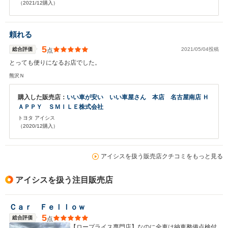
（2021/12購入）
頼れる
5
総合評価
2021/05/04投稿
点
とっても便りになるお店でした。
熊沢Ｎ
購入した販売店：
いい車が安い いい車屋さん 本店 名古屋南店 Ｈ
ＡＰＰＹ ＳＭＩＬＥ株式会社
トヨタ アイシス
（2020/12購入）
アイシスを扱う販売店クチコミをもっと見る
アイシスを扱う注目販売店
Ｃａｒ Ｆｅｌｌｏｗ
5
総合評価
点
【ロープライス専門店】なのに全車は納車整備点検付