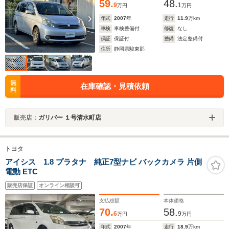
59.
48.
9
1
万円
万円
年式
2007
年
走行
11.9
万km
車検
車検整備付
修復
なし
保証
保証付
整備
法定整備付
住所
静岡県駿東郡
無
在庫確認・見積依頼
料
販売店：
ガリバー １号清水町店
トヨタ
アイシス 1.8 プラタナ 純正7型ナビ バックカメラ 片側
電動 ETC
販売店保証
オンライン相談可
支払総額
本体価格
70.
58.
6
9
万円
万円
年式
2007
年
走行
18.9
万km