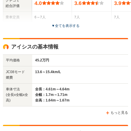
クチコミ
4.0
3.6
3.9
総合評価
乗車定員
6～7人
7人
7人
▼
全てを表示する
ドア数
5ドア
5ドア
5ドア
全高
全高
全高
アイシスの基本情報
1.59m～1.6m
1.62m
1.62m
平均価格
45.2万円
全幅
全幅
全
JC08モード
13.6～15.4km/L
サイズ
1.7m～1.76m
1.7m
1.
燃費
全長
全長
(全長x全幅x全高)
4.59m～4.62m
4.18m～4.2m
4.62m
車体寸法
全長：4.61m～4.64m
(全長x全幅x全
全幅：1.7m～1.71m
高)
全高：1.64m～1.67m
ホイールベース
ホイールベース
ホイー
-m
-m
もっと見る