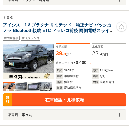
トヨタ
アイシス 1.8 プラタナ リミテッド 純正ナビ バックカ
メラ Bluetooth接続 ETC ドラレコ前後 両側電動スライド
ドア フルセグ HDDナビ DVD ユーザー買取車検整備付 プ
販売店保証
購入プラン付
ッシュスタート スマートキー スペアキー オルタネーター
交換済 純正15インチアルミ
支払総額
本体価格
39.
22.
8
4
万円
万円
9,400
通常ローン
月々
円
年式
2009
年
走行
14.9
万km
車検
車検整備付
修復
なし
保証
保証付
整備
法定整備付
住所
愛知県稲沢市
無
在庫確認・見積依頼
料
販売店：
車々丸