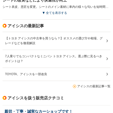
シートの改良などにより快適性が向上
シート表皮、意匠を変更。シートのメイン素材に車内の様々な匂いを短時間で吸収、分解する消臭機能が採用された。また、オート格納、リバース連動機能付電動格納式リモコンドアミラーや赤外線カット機能付スーパーUVカットガラス（フロントドア）の設定など、快適性、利便性が高められた（2016.4）
全てを表示する
アイシスの最新記事
【トヨタ アイシスの中古車を買うなら？】オススメの選び方や相場、グ
レードなどを徹底解説
7人乗りでもコンパクトなミニバン トヨタ アイシス。選ぶ際に見るべき
ポイントは？
TOYOTA、アイシスを一部改良
アイシスの最新記事一覧
アイシスを扱う販売店クチコミ
親切・丁寧・誠実なカーショップです！