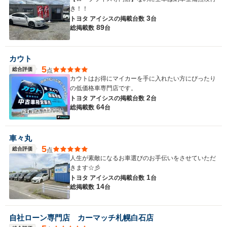
き！！
3
トヨタ アイシスの
掲載台数
台
89
総掲載数
台
カウト
5
総合評価
点
カウトはお得にマイカーを手に入れたい方にぴったり
の低価格車専門店です。
2
トヨタ アイシスの
掲載台数
台
64
総掲載数
台
車々丸
5
総合評価
点
人生が素敵になるお車選びのお手伝いをさせていただ
きます☆彡
1
トヨタ アイシスの
掲載台数
台
14
総掲載数
台
自社ローン専門店 カーマッチ札幌白石店