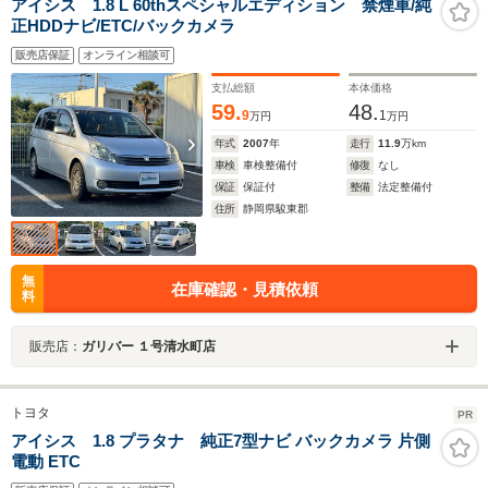
アイシス 1.8 L 60thスペシャルエディション 禁煙車/純
正HDDナビ/ETC/バックカメラ
販売店保証
オンライン相談可
支払総額
本体価格
59.
48.
9
1
万円
万円
年式
2007
年
走行
11.9
万km
車検
車検整備付
修復
なし
保証
保証付
整備
法定整備付
住所
静岡県駿東郡
無
在庫確認・見積依頼
料
販売店：
ガリバー １号清水町店
トヨタ
PR
アイシス 1.8 プラタナ 純正7型ナビ バックカメラ 片側
電動 ETC