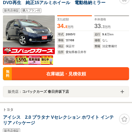
DVD再生 純正15アルミホイール 電動格納ミラー
販売店保証
購入プラン付
支払総額
本体価格
34.
33.
8
3
万円
万円
年式
2005
年
走行
9.6
万km
車検
'27/08
修復
なし
保証
保証付
整備
法定整備付
住所
愛知県春日井市
無
在庫確認・見積依頼
料
販売店：
コバックカーズ 春日井坂下店
トヨタ
アイシス 2.0 プラタナ Vセレクション ホワイト インテ
リア パッケージ
販売店保証