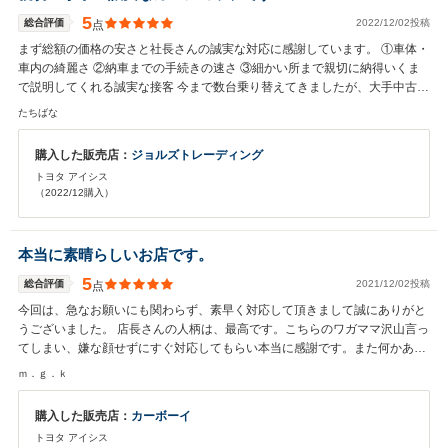
5
総合評価
2022/12/02投稿
点
まず総額の価格の安さと社長さんの誠実な対応に感謝しています。 ①車体・
車内の綺麗さ ②納車までの手続きの速さ ③細かい所まで親切に納得いくま
で説明してくれる誠実な接客 今まで数台乗り替えてきましたが、大手中古販
売店とは大違いの対応にびっくりです。言い方は悪いですが大手中古車メー
たちばな
カーが「売りっぱなし」なら、ジョルズトレーディングさんは「末永く付き
合える」ショップさんだと思います。 無駄な費用を抑えてくれるようアドバ
購入した販売店：
ジョルズトレーディング
イスもしてくる親切な心遣いに下見のつもりで伺ったのですが即決で購入を
トヨタ アイシス
決めました。 ご縁で出会えて良かったなと感じさせる社長さんの誠実な人柄
（2022/12購入）
も気持ちよい買い物が出来たと要因の一つだと思います。 本当にありがとう
ございました！
本当に素晴らしいお店です。
5
総合評価
2021/12/02投稿
点
今回は、急なお願いにも関わらず、素早く対応して頂きまして誠にありがと
うございました。 店長さんの人柄は、最高です。こちらのワガママ沢山言っ
てしまい、嫌な顔せずにすぐ対応してもらい本当に感謝です。また何かあり
ましたら、宜しくお願い致します。
ｍ．ｇ．ｋ
購入した販売店：
カーボーイ
トヨタ アイシス