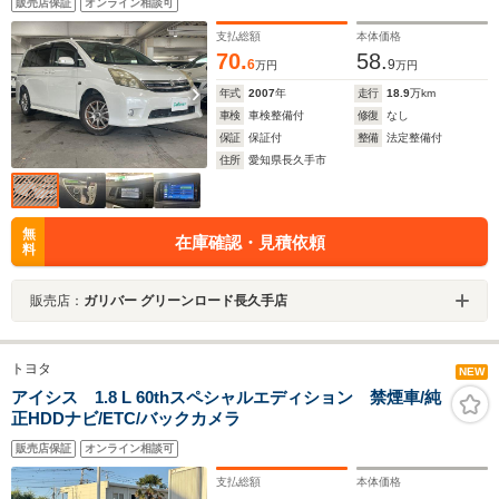
販売店保証
オンライン相談可
支払総額
本体価格
70.
58.
6
9
万円
万円
年式
2007
年
走行
18.9
万km
車検
車検整備付
修復
なし
保証
保証付
整備
法定整備付
住所
愛知県長久手市
無
在庫確認・見積依頼
料
販売店：
ガリバー グリーンロード長久手店
トヨタ
NEW
アイシス 1.8 L 60thスペシャルエディション 禁煙車/純
正HDDナビ/ETC/バックカメラ
販売店保証
オンライン相談可
支払総額
本体価格