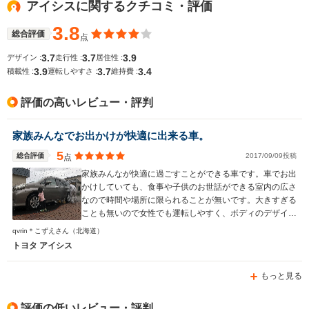
アイシスに関するクチコミ・評価
WLTCモード
-
-
-
燃費
3.8
総合評価
点
3.7
3.7
3.9
デザイン :
走行性 :
居住性 :
3.9
3.7
3.4
積載性 :
運転しやすさ :
維持費 :
排気量
1797～1986cc
1495cc
1997～19
評価の高いレビュー・評判
駆動方式
FF、4WD
FF、4WD
FF、4WD
家族みんなでお出かけが快適に出来る車。
5
総合評価
2017/09/09投稿
点
家族みんなが快適に過ごすことができる車です。車でお出
かけしていても、食事や子供のお世話ができる室内の広さ
なので時間や場所に限られることが無いです。大きすぎる
ことも無いので女性でも運転しやすく、ボディのデザイン
はカッコいいので男性にも向いている車だと思います。
qvrin＊こずえさん
（北海道）
チャイルドシートを二つ付けても、頑張れば真ん中に大人
トヨタ アイシス
が座ることができます。子供も退屈することなく、ぐずっ
てもすぐに対処できるので長旅でも安心です。
もっと見る
評価の低いレビュー・評判