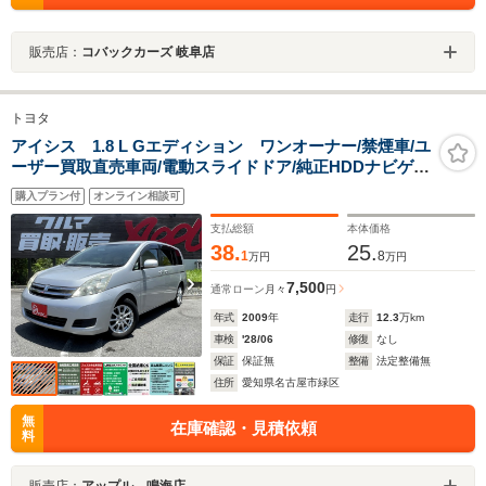
販売店：
コバックカーズ 岐阜店
トヨタ
アイシス 1.8 L Gエディション ワンオーナー/禁煙車/ユ
ーザー買取直売車両/電動スライドドア/純正HDDナビゲー
ション/バックカメラ/フルセグTV/Bluetoothオーディオ/
購入プラン付
オンライン相談可
車検令和10年6月24日まで
支払総額
本体価格
38.
25.
1
8
万円
万円
7,500
通常ローン
月々
円
年式
2009
年
走行
12.3
万km
車検
'28/06
修復
なし
保証
保証無
整備
法定整備無
住所
愛知県名古屋市緑区
無
在庫確認・見積依頼
料
販売店：
アップル 鳴海店