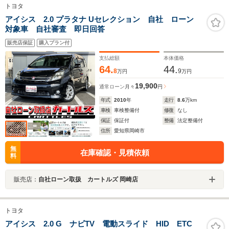
トヨタ
アイシス 2.0 プラタナ Uセレクション 自社 ローン
対象車 自社審査 即日回答
販売店保証
購入プラン付
支払総額
本体価格
64.
44.
8
9
万円
万円
19,900
通常ローン
月々
円
年式
2010
年
走行
8.6
万km
車検
車検整備付
修復
なし
保証
保証付
整備
法定整備付
住所
愛知県岡崎市
無
在庫確認・見積依頼
料
販売店：
自社ローン取扱 カートルズ 岡崎店
トヨタ
アイシス 2.0 G ナビTV 電動スライド HID ETC