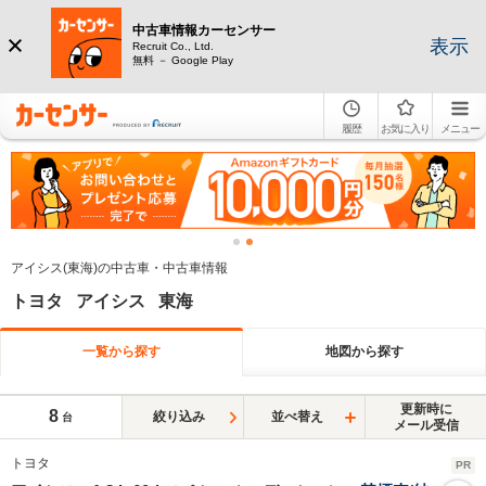
中古車情報カーセンサー
表示
Recruit Co., Ltd.
無料 － Google Play
履歴
お気に入り
メニュー
アイシス(東海)の中古車・中古車情報
トヨタ アイシス 東海
一覧から探す
地図から探す
更新時に
8
絞り込み
並べ替え
台
メール受信
トヨタ
PR