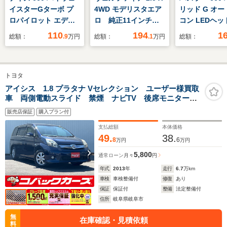
イスターGターボ プ
4WD モデリスタエア
リッド G オ
ロパイロット エディ
ロ 純正11インチナ
コン LEDヘ
ション 新品タイヤ/純
ビ フルセグTV
ト アイドリン
110
194
1
総額：
.9
万円
総額：
.1
万円
総額：
正 9インチ SDナビ/エ
10.1インチ後席モニタ
ップ 衝突軽減
マージェンシーブレー
ー 電動スライドド
キ クルーズコ
キ/アラウンドビュー
ア ハーフレザーシー
ール シートヒ
トヨタ
モニター/車線逸脱防
ト トヨタセーフティ
キーレス プッ
止支援システム/ドラ
センス USB
タート
アイシス 1.8 プラタナ Vセレクション ユーザー様買取
車 両側電動スライド 禁煙 ナビTV 後席モニター
イブレコーダー 社外/
ETC チップアップシ
Bluetooth バックカメラ HID 純正15アルミホイー
ヘッドランプ
ート クリアランスソ
販売店保証
購入プラン付
ル 障害物センサー
LED/Bluetooth接続
ナー
支払総額
本体価格
49.
38.
8
6
万円
万円
5,800
通常ローン
月々
円
年式
2013
年
走行
6.7
万km
車検
車検整備付
修復
あり
保証
保証付
整備
法定整備付
住所
岐阜県岐阜市
無
在庫確認・見積依頼
料