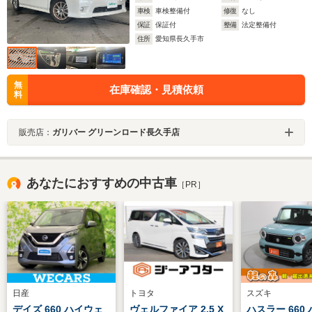
車検
車検整備付
修復
なし
保証
保証付
整備
法定整備付
住所
愛知県長久手市
無
在庫確認・見積依頼
料
販売店：
ガリバー グリーンロード長久手店
あなたにおすすめの中古車
［PR］
日産
トヨタ
スズキ
デイズ 660 ハイウェ
ヴェルファイア 2.5 X
ハスラー 660