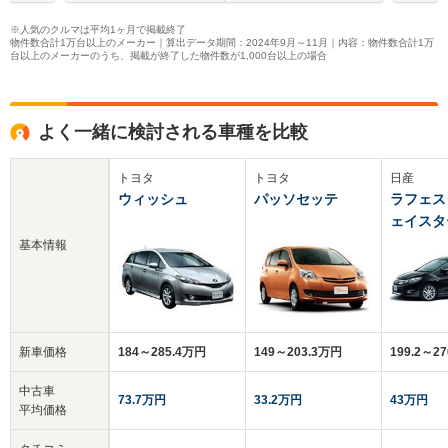
※人気のクルマは平均1ヶ月で掲載終了
物件数合計1万台以上のメーカー｜算出データ期間：2024年9月～11月｜内容：物件数合計1万
台以上のメーカーのうち、掲載が終了した物件数が1,000台以上の場合
よく一緒に検討される車種を比較
トヨタ
トヨタ
日産
ウィッシュ
パッソセッテ
ラフェス
ェイスタ
基本情報
新車価格
184～285.4万円
149～203.3万円
199.2～2
中古車
73.7万円
33.2万円
43万円
平均価格