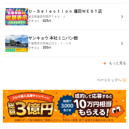
Ｕ－Ｓｅｌｅｃｔｉｏｎ 蓮田ＷＥＳＴ店
埼玉県蓮田市閏戸７６０－１
425
クチコミ：
件
サンキョウ 本社ミニバン館
千葉県市川市相之川２－７－１８
355
クチコミ：
件
もっと見る
ページトップへ