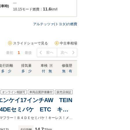
---
新車時)
11.6
10.15モード燃費：
km/l
アルテッツァ(トヨタ)の燃費
スライドショーで見る
中古車相場
1
前へ
次へ
最初
最後
走行距離
排気量
車検
修復歴
多
少
多
少
付
無
無
有
オンライン相談可
車両品質評価書付
販売店保証
 エンケイ17インチAW TEIN
4DEセミバケ ETC キー
h Bカメラ エアコン付
６ＭＴ！エンケイ１７ＡＷ！ＴＥＩＮ車高調！ＥＴＣ！クスコタワーバー！外品マフラー！Ｂ４ＤＥセミバケ！キーレス！メモリーナビ！フルセグ！DVD再生！Bluetooth！エアコン付！
14.7
(H13)
万km
走行距離