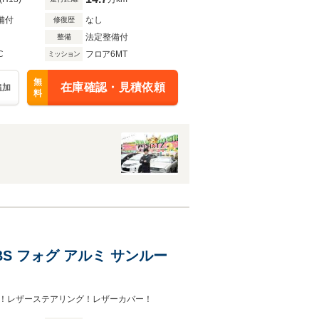
備付
なし
修復歴
法定整備付
整備
C
フロア6MT
ミッション
無
在庫確認・見積依頼
追加
料
ABS フォグ アルミ サンルー
！レザーステアリング！レザーカバー！