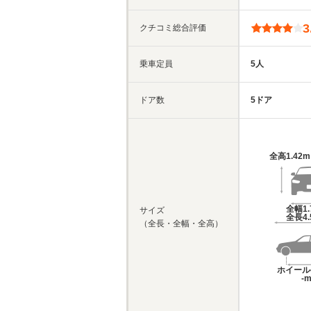
3
クチコミ総合評価
乗車定員
5人
ドア数
5ドア
全高
1.42
全幅
1
サイズ
全長
4
（全長・全幅・全高）
ホイール
-