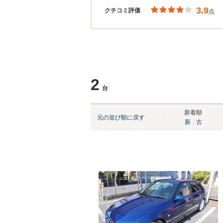
3.9
クチコミ評価
点
2
台
新着順
元の並び順に戻す
新
古