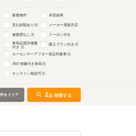
新着物件
未登録車
支払総額あり
メーカー系販売店
修復歴なし
クーポン付き
車両品質評価書
購入プラン付き
付き
カーセンサーアフター保証対象車
360
°画像付き車両
オンライン相談可
2
条件をクリア
台 検索する