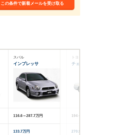
この条件で新着メールを受け取る
スバル
トヨタ
ホ
インプレッサ
チェイサー
シ
116.6～287.7万円
194～347万円
13
133.7万円
270.9万円
84