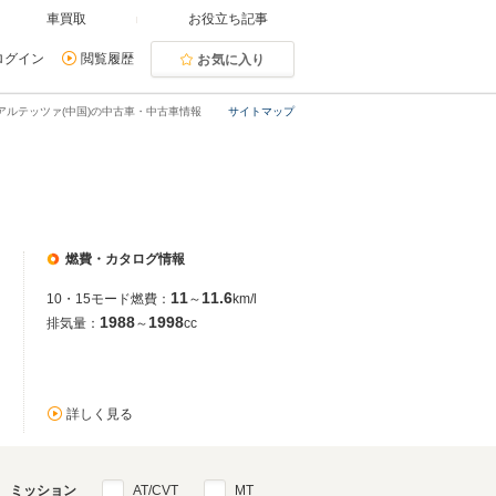
車買取
お役立ち記事
ログイン
閲覧履歴
お気に入り
アルテッツァ(中国)の中古車・中古車情報
サイトマップ
燃費・カタログ情報
11
11.6
10・15モード燃費：
～
km/l
1988
1998
排気量：
～
cc
詳しく見る
ミッション
AT/CVT
MT