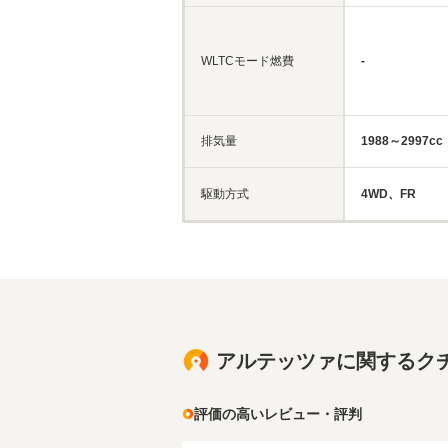
WLTCモード燃費
-
排気量
1988～2997cc
駆動方式
4WD、FR
アルテッツァに関するク
評価の高いレビュー・評判