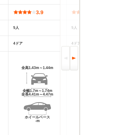
3.9
3.9
5人
5人
5
4ドア
4ドア
4
全高
1.43m～1.44m
全高
1.4m～1.42m
全幅
1.7m～1.74m
全幅
1.76m
全長
4.41m～4.47m
全長
4.72m
ホイールベース
ホイールベース
-m
-m