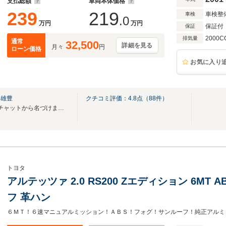
支払総額
車両本体価格
239
219
車検整
車検
.0
万円
万円
保証付
保証
2000C
排気量
通常
32,500
詳細を見る
月々
円
ローン価格
お気に入り
）雄豊
クチコミ評価：
4.8
点（
88
件）
チャッツはワイワイガヤガヤ♪チャットから名づけました。楽しい車のテーマパークです
トヨタ
アルテッツァ 2.0 RS200 Zエディション 6MT 
フ 革ハン
６ＭＴ！６速マニュアルミッション！ＡＢＳ！フォグ！サンルーフ！純正アルミ