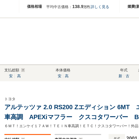
138.9
価格相場
燃費(
平均中古価格：
詳しく見る
万円
支払総額
本体価格
年式
安
高
安
高
新
古
トヨタ
アルテッツァ 2.0 RS200 Zエディション 6MT
車高調 APEXiマフラー クスコタワーバー B
レス ナビ フルセグ DVD再生 Bluetoot
2001
年式