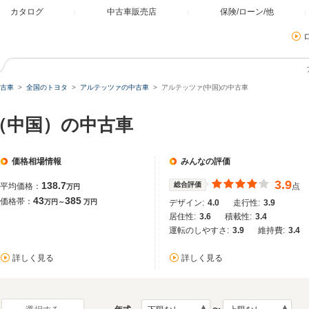
カタログ
中古車販売店
保険/ローン/他
古車
全国のトヨタ
アルテッツァの中古車
アルテッツァ(中国)の中古車
（中国）の中古車
価格相場情報
みんなの評価
3.9
138.7
総合評価
平均価格：
点
万円
43
385
価格帯：
万円～
万円
デザイン:
4.0
走行性:
3.9
居住性:
3.6
積載性:
3.4
運転のしやすさ:
3.9
維持費:
3.4
詳しく見る
詳しく見る