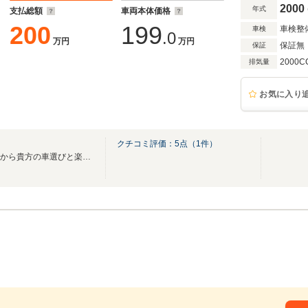
2000
年式
支払総額
車両本体価格
200
199
車検整
車検
.0
万円
万円
保証無
保証
2000C
排気量
お気に入り
クチコミ評価：
5
点（
1
件）
創業50年の実績と総在庫150台から貴方の車選びと楽しいカーライフをお手伝い致します!