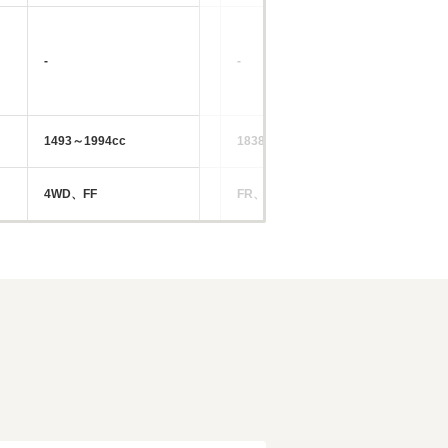
-
-
-
1493～1994cc
1838～2997cc
14
4WD、FF
FR、4WD
FF