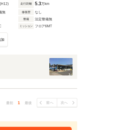
5.3
(H12)
万km
走行距離
備無
なし
修復歴
法定整備無
整備
C
フロア6MT
ミッション
追加
1
前へ
次へ
最初
最後