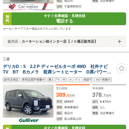
保証
保証付
整備
法定整備付
住所
千葉県野田市
今すぐ在庫確認・見積依頼
無
電話する
料
カーセンサーアフター保証がAプランに付いています
販売店：
カーネーション柏インター店【ＪＵ適正販売店】
三菱
デリカD：5 2.2 P ディーゼルターボ 4WD 社外ナビ
TV BT Bカメラ 前席シートヒーター D席パワーシ
ート ETC 両側パワスラ レーダークルーズコントロ
販売店保証
車両品質評価書付
購入プラン付
オンライン相談可
360°画像付
ール レーンキープアシスト パドルシフト ステアリ
ングヒーター 衝突被害軽減システム
支払総額
本体価格
389.
378.
8
7
万円
万円
年式
2024
年
走行
4.4
万km
車検
車検整備付
修復
なし
保証
保証付
整備
法定整備付
住所
富山県富山市
今すぐ在庫確認・見積依頼