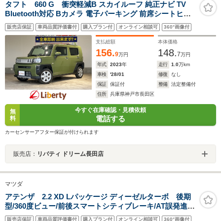
タフト 660 G 衝突軽減B スカイルーフ 純正ナビ TV
Bluetooth対応 Bカメラ 電子パーキング 前席シートヒー
ター LEDヘッドライト スマートキー プッシュスタート
販売店保証
車両品質評価書付
購入プラン付
オンライン相談可
360°画像付
アイドリングストップ フォグライト 純正アルミホイール
支払総額
本体価格
156.
148.
9
7
万円
万円
年式
2023
年
走行
1.0
万km
車検
'28/01
修復
なし
保証
保証付
整備
法定整備付
住所
兵庫県神戸市長田区
今すぐ在庫確認・見積依頼
無
電話する
料
カーセンサーアフター保証が付けられます
販売店：
リバティ ドリーム長田店
マツダ
アテンザ 2.2 XD Lパッケージ ディーゼルターボ 後期
型/360度ビュー/前後スマートシティブレーキ/AT誤発進抑
制制御/全車速追従レーダークルコン/LKA/車線逸脱警
販売店保証
車両品質評価書付
購入プラン付
オンライン相談可
360°画像付