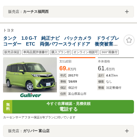
販売店：
カーチス福岡西
トヨタ
タンク 1.0 G-T 純正ナビ バックカメラ ドライブレ
コーダー ETC 両側パワースライドドア 衝突被害軽
減システム 横滑り防止装置 アイドリングストップ
販売店保証
車両品質評価書付
購入プラン付
オンライン相談可
360°画像付
オートハロゲンライト フォグライト ステアリングス
イッチ AAC
支払総額
本体価格
69.
61.
8
6
万円
万円
年式
2017
年
走行
4.6
万km
車検
'26/09
修復
なし
保証
保証付
整備
法定整備付
住所
富山県富山市
今すぐ在庫確認・見積依頼
無
電話する
料
カーセンサーアフター保証がBプランに付いています
販売店：
ガリバー 富山店