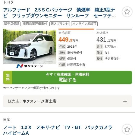
トヨタ
アルファード 2.5 S Cパッケージ 禁煙車 純正9型ナ
ビ フリップダウンモニター サンルーフ セーフティ
センス レーダークルーズ シートヒーター ベンチレ
販売店保証
車両品質評価書付
購入プラン付
オンライン相談可
ーション ETC ドラレコ メモリーパワーシート オ
ットマンシート LEDヘッド
支払総額
本体価格
449.
431.
9
1
万円
万円
年式
2021
年
走行
4.7
万km
車検
車検整備付
修復
なし
保証
保証付
整備
法定整備付
住所
静岡県富士市
今すぐ在庫確認・見積依頼
無
電話する
料
カーセンサーアフター保証が付けられます
販売店：
ネクステージ 富士店
日産
ノート 1.2 X メモリ-ナビ TV・BT バックカメラ
ハイビームA