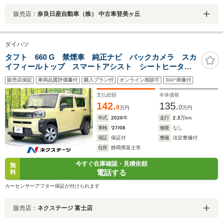
販売店：
奈良日産自動車（株） 中古車登美ヶ丘
ダイハツ
タフト 660 G 禁煙車 純正ナビ バックカメラ スカ
イフィールトップ スマートアシスト シートヒータ
ー ETC スマートキー LEDヘッド オートライト
販売店保証
車両品質評価書付
購入プラン付
オンライン相談可
360°画像付
オートエアコン アイドリングストップ 電動格納ミラ
ー
支払総額
本体価格
142.
135.
9
0
万円
万円
年式
2020
年
走行
2.3
万km
車検
'27/08
修復
なし
保証
保証付
整備
法定整備付
住所
静岡県富士市
今すぐ在庫確認・見積依頼
無
電話する
料
カーセンサーアフター保証が付けられます
販売店：
ネクステージ 富士店