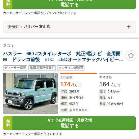
無
電話する
料
カーセンサーアフター保証がBプランに付いています
販売店：
ガリバー 富山店
スズキ
ハスラー 660 Jスタイル ターボ 純正9型ナビ 全周囲
M ドラレコ前後 ETC LEDオートマチックハイビー
ム 前席シートヒータ レーダークルコン パドルシフ
ディーラー保証
車両品質評価書付
オンライン相談可
ト スマートキー 衝突被害軽減ブレーキ 踏み間違い
防止 障害物センサ
支払総額
本体価格
174.
164.
7
8
万円
万円
年式
2021
年
走行
0.6
万km
車検
車検整備付
修復
なし
保証
保証付
整備
法定整備付
住所
奈良県奈良市
今すぐ在庫確認・見積依頼
無
電話する
料
カーセンサーアフター保証が付けられます