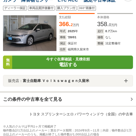
ディーラー保証
車両品質評価書付
購入プラン付
360°画像付
支払総額
本体価格
366.
358.
2
0
万円
万円
年式
2025
年
走行
0.7
万km
車検
'28/01
修復
なし
保証
保証付
整備
法定整備付
住所
福岡県久留米市
今すぐ在庫確認・見積依頼
無
電話する
料
販売店：
富士自動車 Ｖｏｌｋｓｗａｇｅｎ久留米
この条件の中古車を全て見る
トヨタ スプリンターシエロ パワーウィンドウ（全国）の中古車
※人気のクルマは平均1ヶ月で掲載終了
物件数合計1万台以上のメーカー｜算出データ期間：2024年9月～11月｜内容：物件数合計1万
台以上のメーカーのうち、掲載が終了した物件数が1,000台以上の場合