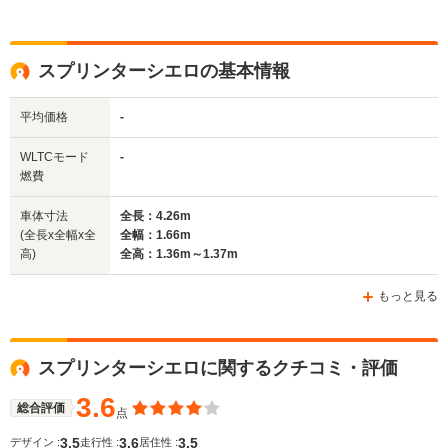
スプリンターシエロの基本情報
平均価格
-
WLTCモード
-
燃費
車体寸法
全長：4.26m
(全長x全幅x全
全幅：1.66m
高)
全高：1.36m～1.37m
もっと見る
スプリンターシエロに関するクチコミ・評価
3.6
総合評価
点
3.5
3.6
3.5
デザイン :
走行性 :
居住性 :