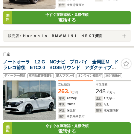
住所
大阪府箕面市
今すぐ在庫確認・見積依頼
無
電話する
料
販売店：
Ｈａｎｓｈｉｎ ＢＭＷ ＭＩＮＩ ＮＥＸＴ箕面
日産
ノートオーラ 1.2 G NCナビ プロパイ 全周囲M ド
ラレコ前後 ETC2.0 BOSEサウンド アダクティブ
LEDヘッド フォグライト SOSコール 衝突被害軽
ディーラー保証
車両品質評価書付
購入プラン付
オンライン相談可
360°画像付
減 踏み間違い防止 障害物センサ ブラインドスポッ
トモニタ パワーシート
支払総額
本体価格
263.
248.
3
8
万円
万円
年式
2025
年
走行
1.9
万km
車検
'28/09
修復
なし
保証
保証付
整備
法定整備付
住所
奈良県奈良市
今すぐ在庫確認・見積依頼
無
電話する
料