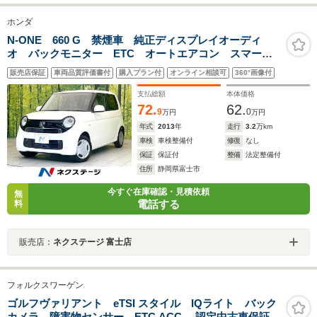
ホンダ
N-ONE 660 G 禁煙車 純正ディスプレイオーディ
オ バックモニター ETC オートエアコン スマート
キー Bluetooth HDMI端子 ヘッドライトレベライザ
販売店保証
車両品質評価書付
購入プラン付
オンライン相談可
360°画像付
ー 電動格納ミラー アームスト ベンチシート
支払総額
本体価格
72.
62.
9
0
万円
万円
年式
2013
年
走行
3.2
万km
車検
車検整備付
修復
なし
保証
保証付
整備
法定整備付
住所
静岡県富士市
今すぐ在庫確認・見積依頼
無
電話する
料
販売店：
ネクステージ 富士店
フォルクスワーゲン
ゴルフヴァリアント eTSI スタイル IQライト バック
カメラ 障害物センサー ETC ACC 認定中古車保証