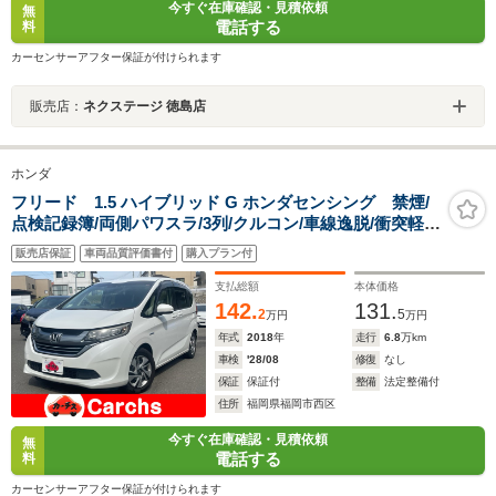
今すぐ在庫確認・見積依頼
無
電話する
料
カーセンサーアフター保証が付けられます
販売店：
ネクステージ 徳島店
ホンダ
フリード 1.5 ハイブリッド G ホンダセンシング 禁煙/
点検記録簿/両側パワスラ/3列/クルコン/車線逸脱/衝突軽
減/Bカメ/ドラレコ/ETC/LED
販売店保証
車両品質評価書付
購入プラン付
支払総額
本体価格
142.
131.
2
5
万円
万円
年式
2018
年
走行
6.8
万km
車検
'28/08
修復
なし
保証
保証付
整備
法定整備付
住所
福岡県福岡市西区
今すぐ在庫確認・見積依頼
無
電話する
料
カーセンサーアフター保証が付けられます