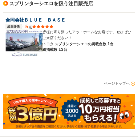
スプリンターシエロを扱う注目販売店
合同会社ＢＬＵＥ ＢＡＳＥ
5
総合評価
点
皆様に寄り添ったアットホームなお店です。ぜひぜひ
ご来店ください！
1
トヨタ スプリンターシエロの
掲載台数
台
13
総掲載数
台
ページトップへ