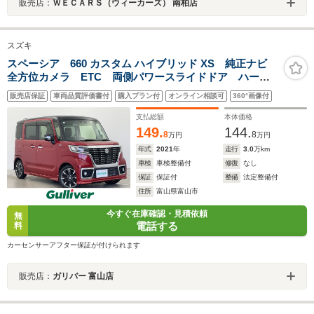
販売店：
ＷＥＣＡＲＳ（ウィーカーズ） 南柏店
スズキ
スペーシア 660 カスタム ハイブリッド XS 純正ナビ
全方位カメラ ETC 両側パワースライドドア ハーフ
レザーシート シートヒーター 衝突被害軽減システ
販売店保証
車両品質評価書付
購入プラン付
オンライン相談可
360°画像付
ム レーダークルーズコントロール コーナーセンサ
ー 純正アルミホイール フロアマット
支払総額
本体価格
149.
144.
8
8
万円
万円
年式
2021
年
走行
3.0
万km
車検
車検整備付
修復
なし
保証
保証付
整備
法定整備付
住所
富山県富山市
今すぐ在庫確認・見積依頼
無
電話する
料
カーセンサーアフター保証が付けられます
販売店：
ガリバー 富山店