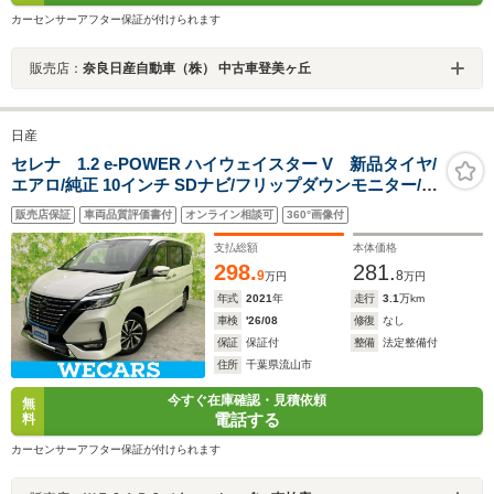
カーセンサーアフター保証が付けられます
販売店：
奈良日産自動車（株） 中古車登美ヶ丘
日産
セレナ 1.2 e-POWER ハイウェイスター V 新品タイヤ/
エアロ/純正 10インチ SDナビ/フリップダウンモニター/イ
ンテリジェントルームミラー/衝突安全装置/両側電動スラ
販売店保証
車両品質評価書付
オンライン相談可
360°画像付
イドドア/車線逸脱防止支援システム/ヘッドランプ LED
支払総額
本体価格
298.
281.
9
8
万円
万円
年式
2021
年
走行
3.1
万km
車検
'26/08
修復
なし
保証
保証付
整備
法定整備付
住所
千葉県流山市
今すぐ在庫確認・見積依頼
無
電話する
料
カーセンサーアフター保証が付けられます