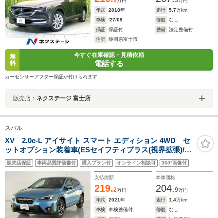
9
3
万円
万円
年式
2018
年
走行
5.7
万km
車検
'27/09
修復
なし
保証
保証付
整備
法定整備付
住所
静岡県富士市
今すぐ在庫確認・見積依頼
無
電話する
料
カーセンサーアフター保証が付けられます
販売店：
ネクステージ 富士店
スバル
XV 2.0e-L アイサイト スマート エディション 4WD セ
ットオプション装着車(ESセイフティプラス(視界拡張)/P
シート/シートポジションメモリー)/ESコアテクノロジー/
販売店保証
車両品質評価書付
購入プラン付
オンライン相談可
360°画像付
クリアビューパック/Panasonicビルトインナビ/フルセグ
TV/Blu-ray/Bluetooth/ETC/純正ドラレコ
支払総額
本体価格
219.
204.
2
9
万円
万円
年式
2021
年
走行
1.4
万km
車検
車検整備付
修復
なし