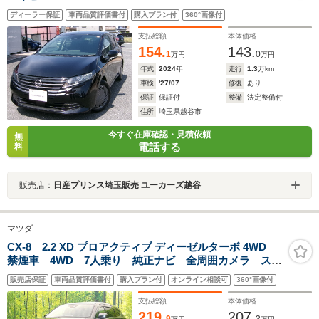
ディーラー保証
車両品質評価書付
購入プラン付
360°画像付
支払総額
本体価格
154.
143.
1
0
万円
万円
年式
2024
年
走行
1.3
万km
車検
'27/07
修復
あり
保証
保証付
整備
法定整備付
住所
埼玉県越谷市
今すぐ在庫確認・見積依頼
無
電話する
料
販売店：
日産プリンス埼玉販売 ユーカーズ越谷
マツダ
CX-8 2.2 XD プロアクティブ ディーゼルターボ 4WD
禁煙車 4WD 7人乗り 純正ナビ 全周囲カメラ スマ
ートシティブレーキサポート レーダークルーズ
販売店保証
車両品質評価書付
購入プラン付
オンライン相談可
360°画像付
BSM スマートキー ETC シートヒーター パワーシ
ート LEDヘッド サンシェード
支払総額
本体価格
219.
207.