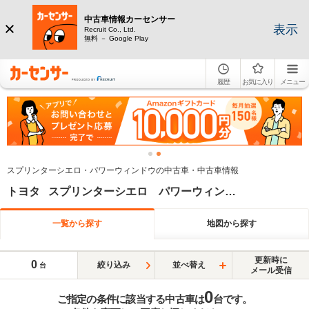
中古車情報カーセンサー
表示
Recruit Co., Ltd.
無料 － Google Play
履歴
お気に入り
メニュー
スプリンターシエロ・パワーウィンドウの中古車・中古車情報
トヨタ スプリンターシエロ パワーウィンドウ
一覧から探す
地図から探す
更新時に
0
絞り込み
並べ替え
台
メール受信
0
ご指定の条件に該当する中古車は
台です。