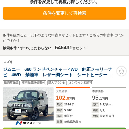
条件を変更して再度お探しください。
条件を変更して再検索
条件を緩めると、以下のような中古車がヒットします！こちらの中古車はいか
がですか？
545431
検索条件：すべてこだわらない
台ヒット
スズキ
ジムニー 660 ランドベンチャー 4WD 純正メモリーナ
ビ 4WD 禁煙車 レザー調シート シートヒーター
ETC CD 地デジ
販売店保証
車両品質評価書付
購入プラン付
オンライン相談可
支払総額
本体価格
102.
95.
8
1
万円
万円
年式
2016
年
走行
9.2
万km
車検
'27/03
修復
なし
保証
保証付
整備
法定整備付
住所
徳島県徳島市