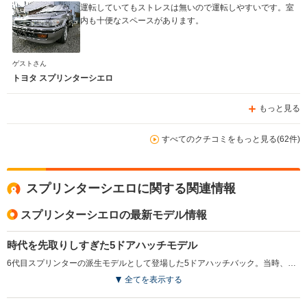
運転していてもストレスは無いので運転しやすいです。室
内も十便なスペースがあります。
ゲストさん
トヨタ スプリンターシエロ
もっと見る
すべてのクチコミをもっと見る(62件)
スプリンターシエロに関する関連情報
スプリンターシエロの最新モデル情報
時代を先取りしすぎた5ドアハッチモデル
6代目スプリンターの派生モデルとして登場した5ドアハッチバック。当時、AE86レビン／トレノやセリカのヒットでリフトバックモデルが流行したことからラインナップされたが、レビン／トレノもこの世代から2ドアクーペのみとなり、売れ行きは不振だった。ただし、このシエロの登場以降に各メーカーがこぞって5ドアハッチをリリースするなど、時代を先取りしすぎたともいえる。エンジンは1.5Lの直4ハイメカツインカムのほか、1.6Lの直4ツインカムの設定もされていた。今回のMCでは全エンジンがEFI化され、大幅に出力性能が向上した。(1989.5)
全てを表示する