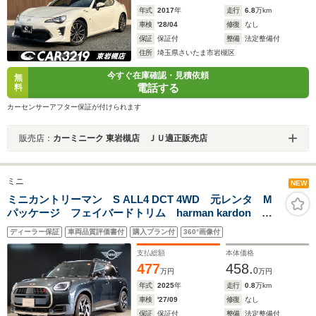
年式
2017
年
走行
6.8
万km
車検
'28/04
修復
なし
保証
保証付
整備
法定整備付
住所
埼玉県さいたま市岩槻区
今すぐ在庫確認・見積依頼
無
電話する
料
カーセンサーアフター保証が付けられます
販売店：
カーミニーク 東岩槻店 ＪＵ適正販売店
ミニ
NEW
ミニカントリーマン S ALL4 DCT 4WD 元レンタ M
パッケージ フェイバードトリム harman kardon 純
正19インチアルミ 追従型クルコン メモリ機能付パワ
ディーラー保証
車両品質評価書付
購入プラン付
360°画像付
ーシート シートヒーター ステアリングヒーター 全
周囲カメラ 電動リアゲート
支払総額
本体価格
477
458.
0
万円
万円
年式
2025
年
走行
0.8
万km
車検
'27/09
修復
なし
保証
保証付
整備
法定整備付