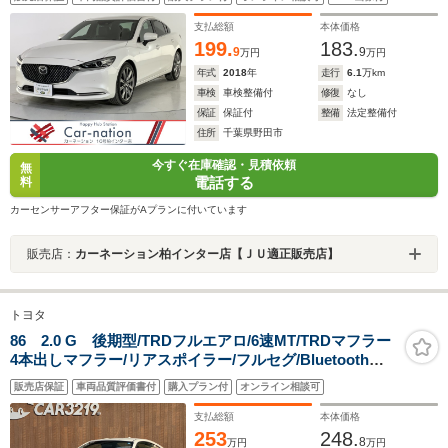
報/BSM/前後障害物センサー/茶本革/シートヒーター/Pシ
ート/BOSE/マツコネナビ/フルセグ/Bluetooth/ETC
支払総額
本体価格
199.
183.
9
9
万円
万円
年式
2018
年
走行
6.1
万km
車検
車検整備付
修復
なし
保証
保証付
整備
法定整備付
住所
千葉県野田市
今すぐ在庫確認・見積依頼
無
電話する
料
カーセンサーアフター保証がAプランに付いています
販売店：
カーネーション柏インター店【ＪＵ適正販売店】
トヨタ
86 2.0 G 後期型/TRDフルエアロ/6速MT/TRDマフラー
4本出しマフラー/リアスポイラー/フルセグ/Bluetooth接
続/LEDヘッドライト/保証付き
販売店保証
車両品質評価書付
購入プラン付
オンライン相談可
支払総額
本体価格
253
248.
8
万円
万円