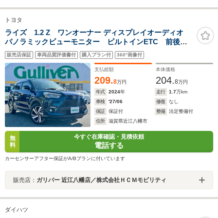
トヨタ
ライズ 1.2 Z ワンオーナー ディスプレイオーディオ
パノラミックビューモニター ビルトインETC 前後ド
ライブレコーダー ブラインドスポットモニター 当店
販売店保証
車両品質評価書付
購入プラン付
360°画像付
買取 ガリバー3ヶ月保証 カーセンサー認定検査済車両 修
復歴無
支払総額
本体価格
209.
204.
8
8
万円
万円
年式
2024
年
走行
1.7
万km
車検
'27/06
修復
なし
保証
保証付
整備
法定整備付
住所
滋賀県近江八幡市
今すぐ在庫確認・見積依頼
無
電話する
料
カーセンサーアフター保証がA/Bプランに付いています
販売店：
ガリバー 近江八幡店／株式会社ＨＣＭモビリティ
ダイハツ