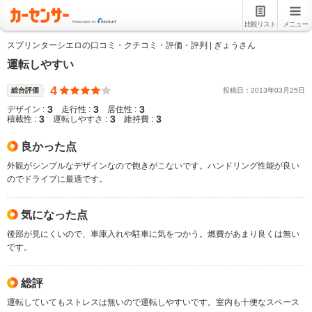
比較リスト
メニュー
スプリンターシエロの口コミ・クチコミ・評価・評判 | ぎょうさん
運転しやすい
4
総合評価
投稿日：
2013
年
03
月
25
日
3
3
3
デザイン :
走行性 :
居住性 :
3
3
3
積載性 :
運転しやすさ :
維持費 :
良かった点
外観がシンプルなデザインなので飽きがこないです。ハンドリング性能が良い
のでドライブに最適です。
気になった点
後部が見にくいので、車庫入れや駐車に気をつかう。燃費があまり良くは無い
です。
総評
運転していてもストレスは無いので運転しやすいです。室内も十便なスペース