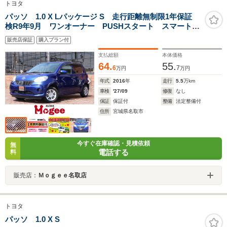
トヨタ
パッソ 1.0 X Lパッケージ S 走行距離無制限1年保証
検R9年9月 ワンオーナー PUSHスタート スマートキ
― CD ベンチシート 衝突被害軽減システム アイド
販売店保証
購入プラン付
リングストップ
支払総額
本体価格
64.
55.
6
7
万円
万円
年式
2016
年
走行
5.5
万km
車検
'27/09
修復
なし
保証
保証付
整備
法定整備付
住所
宮城県名取市
今すぐ在庫確認・見積依頼
無
電話する
料
販売店：
Ｍｏｇｅｅ名取店
トヨタ
パッソ 1.0 X S