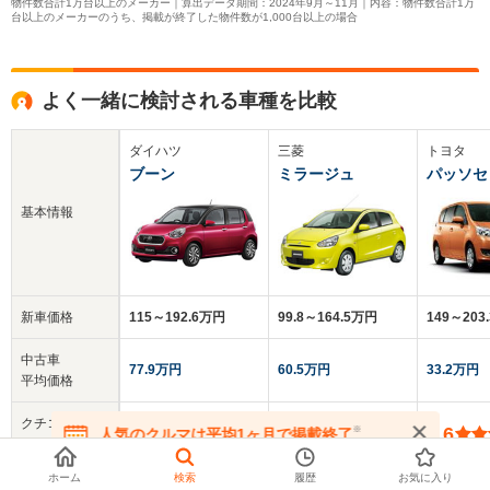
物件数合計1万台以上のメーカー｜算出データ期間：2024年9月～11月｜内容：物件数合計1万
台以上のメーカーのうち、掲載が終了した物件数が1,000台以上の場合
よく一緒に検討される車種を比較
ダイハツ
三菱
トヨタ
ブーン
ミラージュ
パッソセ
基本情報
新車価格
115～192.6万円
99.8～164.5万円
149～203
中古車
77.9万円
60.5万円
33.2万円
平均価格
クチコミ
-
3.6
3.6
※
人気のクルマは平均1ヶ月で掲載終了
総合評価
在庫が無くなる前にお問い合わせください
ホーム
検索
履歴
お気に入り
乗車定員
5人
5人
7人