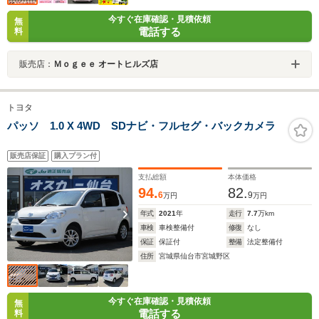
今すぐ在庫確認・見積依頼
無
電話する
料
販売店：
Ｍｏｇｅｅ オートヒルズ店
トヨタ
パッソ 1.0 X 4WD SDナビ・フルセグ・バックカメラ
販売店保証
購入プラン付
支払総額
本体価格
94.
82.
6
9
万円
万円
年式
2021
年
走行
7.7
万km
車検
車検整備付
修復
なし
保証
保証付
整備
法定整備付
住所
宮城県仙台市宮城野区
今すぐ在庫確認・見積依頼
無
電話する
料