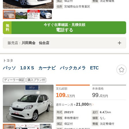
保証
保証付
整備
法定整備無
住所
宮城県仙台市青葉区
今すぐ在庫確認・見積依頼
無
電話する
料
販売店：
川田商会 仙台店
トヨタ
パッソ 1.0 X S カーナビ バックカメラ ETC
ディーラー保証
購入プラン付
支払総額
本体価格
109.
99.
1
0
万円
万円
21,000
通常ローン
月々
円
年式
2021
年
走行
6.4
万km
車検
車検整備付
修復
なし
保証
保証付
整備
法定整備付