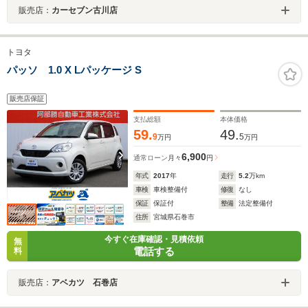
販売店：
カーセブン古川店
トヨタ
パッソ 1.0 X Lパッケージ S
販売店保証
支払総額
本体価格
59.
49.
9
5
万円
万円
6,900
通常ローン
月々
円
年式
2017
年
走行
5.2
万km
車検
車検整備付
修復
なし
保証
保証付
整備
法定整備付
住所
宮城県石巻市
今すぐ在庫確認・見積依頼
無
電話する
料
販売店：
アベカツ 石巻店