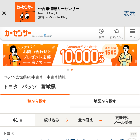
中古車情報カーセンサー
表示
Recruit Co., Ltd.
無料 － Google Play
履歴
お気に入り
メニュー
パッソ(宮城県)の中古車・中古車情報
トヨタ パッソ 宮城県
一覧から探す
地図から探す
更新時に
41
絞り込み
並べ替え
台
メール受信
トヨタ
PR