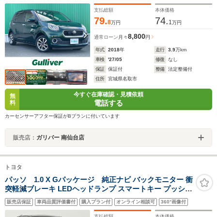
発信告知機能/衝突警報機能/禁煙車
支払総額
本体価格
79.
74.
8
1
万円
万円
8,800
通常ローン
月々
円
年式
2018
年
走行
3.9
万km
車検
'27/05
修復
なし
保証
保証付
整備
法定整備付
住所
宮城県名取市
今すぐ在庫確認・見積依頼
無
電話する
料
カーセンサーアフター保証がBプランに付いています
販売店：
ガリバー 南仙台店
トヨタ
パッソ 1.0 X Gパッケージ 純正ナビ バックモニター 衝
突軽減ブレーキ LEDヘッドランプ スマートキー プッシュ
スタート フルオートエアコン ETC Bluetoothオーディオ
販売店保証
車両品質評価書付
購入プラン付
オンライン相談可
360°画像付
純正14インチアルミホイール 禁煙車
支払総額
本体価格