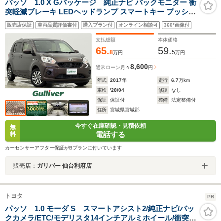
パッソ 1.0 X Gパッケージ 純正ナビ バックモニター 衝
突軽減ブレーキ LEDヘッドランプ スマートキー プッシュ
スタート フルオートエアコン ETC Bluetoothオーディオ
販売店保証
車両品質評価書付
購入プラン付
オンライン相談可
360°画像付
純正14インチアルミホイール 禁煙車
支払総額
本体価格
65.
59.
8
5
万円
万円
8,600
通常ローン
月々
円
年式
2017
年
走行
6.7
万km
車検
'28/04
修復
なし
保証
保証付
整備
法定整備付
住所
宮城県宮城郡
今すぐ在庫確認・見積依頼
無
電話する
料
カーセンサーアフター保証がBプランに付いています
販売店：
ガリバー 仙台利府店
トヨタ
PR
パッソ 1.0 モーダ S スマートアシスト2/純正ナビ/バッ
クカメラ/ETC/モデリスタ14インチアルミホイール/衝突回