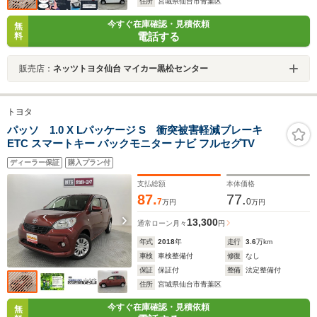
住所
宮城県仙台市青葉区
今すぐ在庫確認・見積依頼
無
電話する
料
販売店：
ネッツトヨタ仙台 マイカー黒松センター
トヨタ
パッソ 1.0 X Lパッケージ S 衝突被害軽減ブレーキ
ETC スマートキー バックモニター ナビ フルセグTV
ディーラー保証
購入プラン付
支払総額
本体価格
87.
77.
7
0
万円
万円
13,300
通常ローン
月々
円
年式
2018
年
走行
3.6
万km
車検
車検整備付
修復
なし
保証
保証付
整備
法定整備付
住所
宮城県仙台市青葉区
今すぐ在庫確認・見積依頼
無