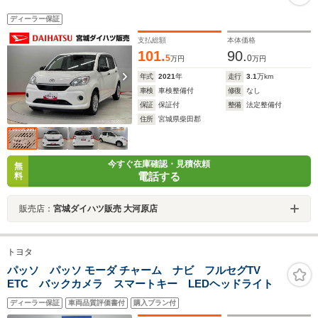
ディーラー保証
支払総額
本体価格
101.
90.
5
0
万円
万円
年式
2021
年
走行
3.1
万km
車検
車検整備付
修復
なし
保証
保証付
整備
法定整備付
住所
宮城県柴田郡
今すぐ在庫確認・見積依頼
無
電話する
料
販売店：
宮城ダイハツ販売 大河原店
トヨタ
パッソ パッソ モーダ チャーム ナビ フルセグTV
ETC バックカメラ スマートキー LEDヘッドライト
ディーラー保証
車両品質評価書付
購入プラン付