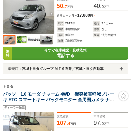
50.
40.
7
0
万円
万円
17,800
通常ローン
月々
円
年式
2017
年
走行
2.1
万km
車検
車検整備付
修復
なし
保証
保証付
整備
法定整備付
住所
宮城県石巻市
今すぐ在庫確認・見積依頼
無
電話する
料
販売店：
宮城トヨタグループ ＭＴＧ石巻／宮城トヨタ自動車
トヨタ
パッソ 1.0 モーダ チャーム 4WD 衝突被害軽減ブレー
キ ETC スマートキー バックモニター 全周囲カメラ ナビ
ワンセグTV
ディーラー保証
支払総額
本体価格
107.
97.
4
0
万円
万円