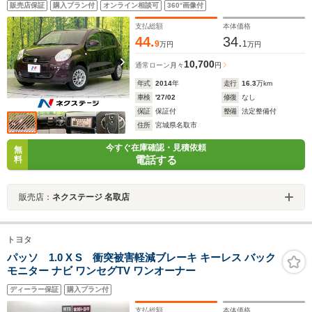
販売店保証
購入プラン付
オンライン相談可
360°画像付
ーステアリング パワーウィンドウ ベンチシート
支払総額
本体価格
44.
34.
9
1
万円
万円
10,700
通常ローン
月々
円
年式
2014
年
走行
16.3
万km
車検
'27/02
修復
なし
保証
保証付
整備
法定整備付
住所
宮城県名取市
今すぐ在庫確認・見積依頼
無
電話する
料
販売店：
ネクステージ 名取店
トヨタ
パッソ 1.0 X S 衝突被害軽減ブレーキ キーレス バック
モニター ナビ ワンセグTV ワンオーナー
ディーラー保証
購入プラン付
支払総額
本体価格