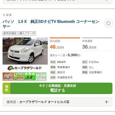
トヨタ
パッソ 1.0 X 純正SDナビTV Bluetooth コーナーセン
サー
販売店保証
購入プラン付
支払総額
本体価格
48.
36.
3
0
万円
万円
5,300
通常ローン
月々
円
年式
2012
年
走行
7.1
万km
車検
車検整備付
修復
なし
保証
保証付
整備
法定整備付
住所
宮城県富谷市
今すぐ在庫確認・見積依頼
無
電話する
料
販売店：
カープラザワールド オートヒルズ店