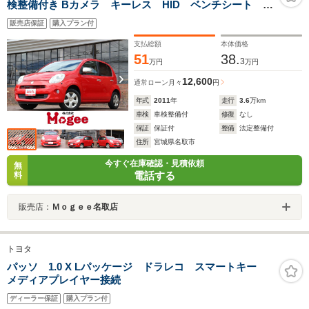
検整備付き Bカメラ キーレス HID ベンチシート ホ
イールキャップ
販売店保証
購入プラン付
支払総額
本体価格
51
38.
3
万円
万円
12,600
通常ローン
月々
円
年式
2011
年
走行
3.6
万km
車検
車検整備付
修復
なし
保証
保証付
整備
法定整備付
住所
宮城県名取市
今すぐ在庫確認・見積依頼
無
電話する
料
販売店：
Ｍｏｇｅｅ名取店
トヨタ
パッソ 1.0 X Lパッケージ ドラレコ スマートキー
メディアプレイヤー接続
ディーラー保証
購入プラン付