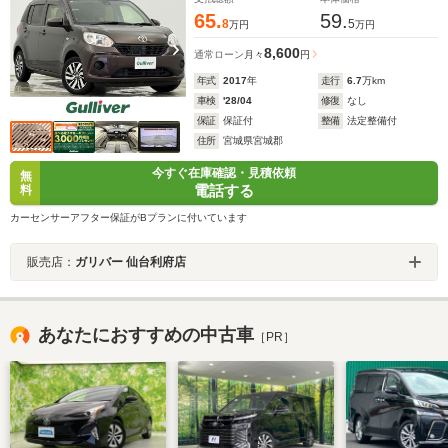
65.
59.
8
5
万円
万円
8,600
通常ローン
月々
円
年式
2017
年
走行
6.7
万km
車検
'28/04
修復
なし
保証
保証付
整備
法定整備付
住所
宮城県宮城郡
今すぐ在庫確認・見積依頼
無
電話する
料
カーセンサーアフター保証がBプランに付いています
販売店：
ガリバー 仙台利府店
あなたにおすすめの中古車
［PR］