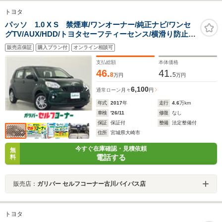
トヨタ
パッソ 1.0 X S 禁煙車/ワンオーナー/純正ナビ/ワンセ
グTV/AUX/HDD/トヨタセーフティーセンス/横滑り防止装
置/後方コーナーセンサー/バックカメラ/フォグランプ/前
販売店保証
購入プラン付
オンライン相談可
方ドライブレコーダー/純正アルミホイール
支払総額
本体価格
46.
41.
8
5
万円
万円
6,100
通常ローン
月々
円
年式
2017
年
走行
4.6
万km
車検
'26/11
修復
なし
保証
保証付
整備
法定整備付
住所
宮城県大崎市
今すぐ在庫確認・見積依頼
無
電話する
料
販売店：
ガリバー セルフコーナー古川バイパス店
トヨタ