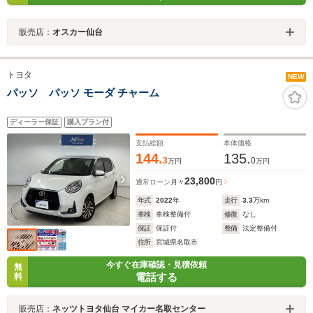
販売店：
オスカー仙台
トヨタ
NEW
パッソ パッソ モーダ チャーム
ディーラー保証
購入プラン付
支払総額
本体価格
144.
135.
3
0
万円
万円
23,800
通常ローン
月々
円
年式
2022
年
走行
3.3
万km
車検
車検整備付
修復
なし
保証
保証付
整備
法定整備付
住所
宮城県名取市
今すぐ在庫確認・見積依頼
無
電話する
料
販売店：
ネッツトヨタ仙台 マイカー名取センター