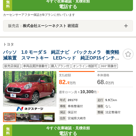
今すぐ在庫確認・見積依頼
無
電話する
料
カーセンサーアフター保証がBプランに付いています
販売店：
株式会社エーシーネクスト 岩沼店
トヨタ
パッソ 1.0 モーダ S 純正ナビ バックカメラ 衝突軽
減装置 スマートキー LEDヘッド 純正OP15インチア
ルミ ETC オートエアコン アイドリングストップ
販売店保証
車両品質評価書付
購入プラン付
オンライン相談可
360°画像付
Bluetooth再生 電動格納ミラー
支払総額
本体価格
82.
68.
9
0
万円
万円
10,300
通常ローン
月々
円
年式
2017
年
走行
5.9
万km
車検
車検整備付
修復
なし
保証
保証付
整備
法定整備付
住所
宮城県大崎市
今すぐ在庫確認・見積依頼
無
電話する
料