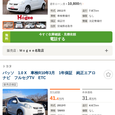
10,800
通常ローン
月々
円
年式
2011
年
走行
7.8
万km
車検
車検整備付
修復
なし
保証
保証付
整備
法定整備付
住所
宮城県名取市
今すぐ在庫確認・見積依頼
無
電話する
料
販売店：
Ｍｏｇｅｅ名取店
トヨタ
パッソ 1.0 X 車検R10年3月 1年保証 純正エアロ
ナビ フルセグTV ETC
販売店保証
支払総額
本体価格
41.
31.
6
8
万円
万円
年式
2013
年
走行
4.6
万km
車検
'28/03
修復
なし