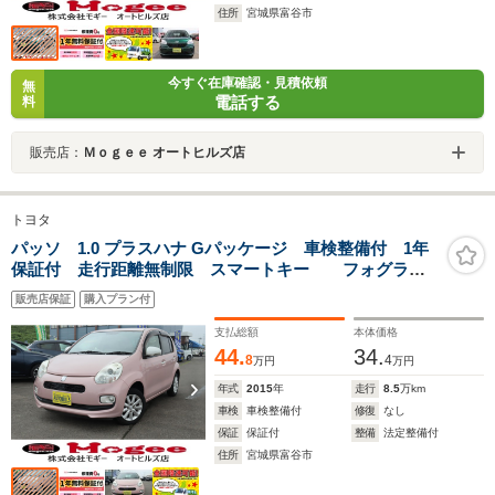
住所
宮城県富谷市
今すぐ在庫確認・見積依頼
無
電話する
料
販売店：
Ｍｏｇｅｅ オートヒルズ店
トヨタ
パッソ 1.0 プラスハナ Gパッケージ 車検整備付 1年
保証付 走行距離無制限 スマートキー フォグラン
プ SDナビ フルセグTV Bluetooth接続 バックカメ
販売店保証
購入プラン付
ラ DVD再生 社外14アルミ
支払総額
本体価格
44.
34.
8
4
万円
万円
年式
2015
年
走行
8.5
万km
車検
車検整備付
修復
なし
保証
保証付
整備
法定整備付
住所
宮城県富谷市