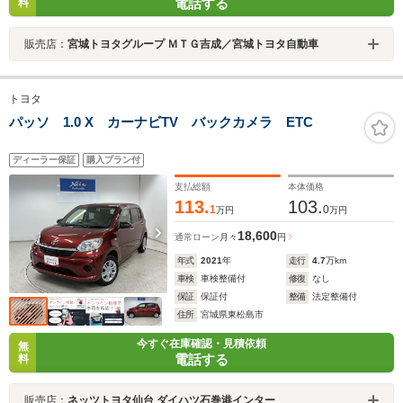
電話する
料
販売店：
宮城トヨタグループ ＭＴＧ吉成／宮城トヨタ自動車
トヨタ
パッソ 1.0 X カーナビTV バックカメラ ETC
ディーラー保証
購入プラン付
支払総額
本体価格
113.
103.
1
0
万円
万円
18,600
通常ローン
月々
円
年式
2021
年
走行
4.7
万km
車検
車検整備付
修復
なし
保証
保証付
整備
法定整備付
住所
宮城県東松島市
今すぐ在庫確認・見積依頼
無
電話する
料
販売店：
ネッツトヨタ仙台 ダイハツ石巻港インター