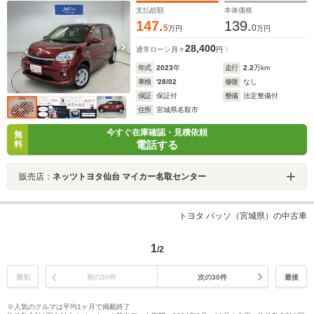
支払総額
本体価格
147.
139.
5
0
万円
万円
28,400
通常ローン
月々
円
年式
2023
年
走行
2.2
万km
車検
'28/02
修復
なし
保証
保証付
整備
法定整備付
住所
宮城県名取市
今すぐ在庫確認・見積依頼
無
電話する
料
販売店：
ネッツトヨタ仙台 マイカー名取センター
トヨタ パッソ（宮城県）の中古車
1
/2
最初
前の30件
次の30件
最後
※人気のクルマは平均1ヶ月で掲載終了