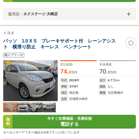
販売店：
ネクステージ 大崎店
トヨタ
パッソ 1.0 X S ブレーキサポート付 レーンアシス
ト 横滑り防止 キーレス ベンチシート
購入プラン付
支払総額
本体価格
74.
70.
8
0
万円
万円
年式
2018
年
走行
4.7
万km
車検
'27/07
修復
なし
保証
保証無
整備
法定整備付
住所
宮城県大崎市
今すぐ在庫確認・見積依頼
無
電話する
料
カーセンサーアフター保証がA/Bプランに付いています