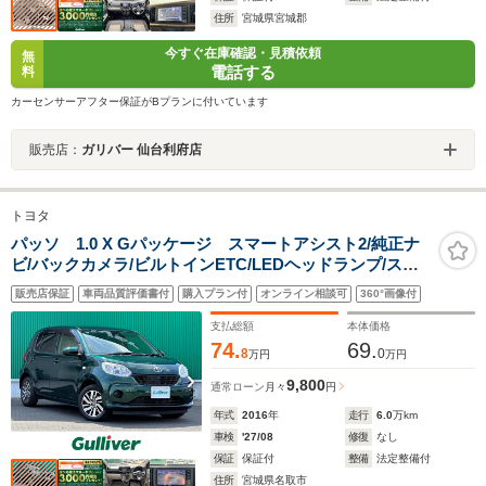
住所
宮城県宮城郡
今すぐ在庫確認・見積依頼
無
電話する
料
カーセンサーアフター保証がBプランに付いています
販売店：
ガリバー 仙台利府店
トヨタ
パッソ 1.0 X Gパッケージ スマートアシスト2/純正ナ
ビ/バックカメラ/ビルトインETC/LEDヘッドランプ/スマ
ートキー/プッシュスタート/衝突系芸ブレーキ/車線逸脱警
販売店保証
車両品質評価書付
購入プラン付
オンライン相談可
360°画像付
報/誤発進抑制機能/先行車発進告知機能/オートライト/禁
煙車
支払総額
本体価格
74.
69.
8
0
万円
万円
9,800
通常ローン
月々
円
年式
2016
年
走行
6.0
万km
車検
'27/08
修復
なし
保証
保証付
整備
法定整備付
住所
宮城県名取市