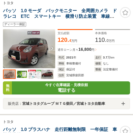
トヨタ
パッソ 1.0 モーダ バックモニター 全周囲カメラ ド
ラレコ ETC スマートキー 横滑り防止装置 車線逸
脱警報 衝突被害軽減ブレーキ
ディーラー保証
支払総額
本体価格
120.
110.
4
0
万円
万円
16,800
通常ローン
月々
円
年式
2021
年
走行
3.7
万km
車検
車検整備付
修復
なし
保証
保証付
整備
法定整備付
住所
宮城県柴田郡
今すぐ在庫確認・見積依頼
無
電話する
料
販売店：
宮城トヨタグループ ＭＴＧ柴田／宮城トヨタ自動車
トヨタ
パッソ 1.0 プラスハナ 走行距離無制限 一年保証 車