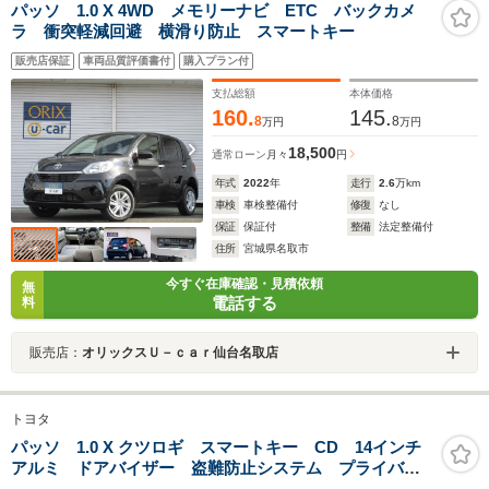
パッソ 1.0 X 4WD メモリーナビ ETC バックカメ
ラ 衝突軽減回避 横滑り防止 スマートキー
販売店保証
車両品質評価書付
購入プラン付
支払総額
本体価格
160.
145.
8
8
万円
万円
18,500
通常ローン
月々
円
年式
2022
年
走行
2.6
万km
車検
車検整備付
修復
なし
保証
保証付
整備
法定整備付
住所
宮城県名取市
今すぐ在庫確認・見積依頼
無
電話する
料
販売店：
オリックスＵ－ｃａｒ仙台名取店
トヨタ
パッソ 1.0 X クツロギ スマートキー CD 14インチ
アルミ ドアバイザー 盗難防止システム プライバシ
ーガラス 電動格納ドアミラー 衝突安全ボディ パワ