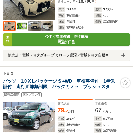
16,700
通常ローン
月々
円
年式
2020
年
走行
5.3
万km
車検
車検整備付
修復
なし
保証
保証付
整備
法定整備付
住所
宮城県名取市
今すぐ在庫確認・見積依頼
無
電話する
料
販売店：
宮城トヨタグループ カローラ岩沼／宮城トヨタ自動車
トヨタ
パッソ 1.0 X Lパッケージ S 4WD 車検整備付 1年保
証付 走行距離無制限 バックカメラ プッシュスター
ト ETC ナビ ドラレコ
販売店保証
購入プラン付
支払総額
本体価格
79.
67.
2
8
万円
万円
年式
2017
年
走行
6.0
万km
車検
車検整備付
修復
なし
保証
保証付
整備
法定整備付