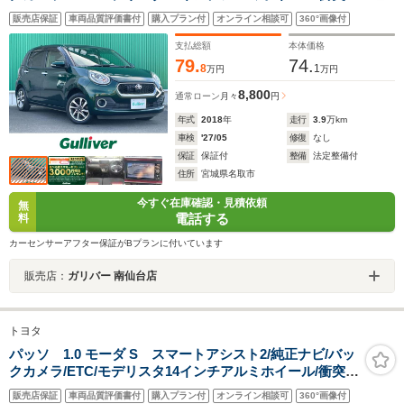
避支援ブレーキ/車線逸脱警報/誤発進抑制制御機能/先行車
販売店保証
車両品質評価書付
購入プラン付
オンライン相談可
360°画像付
発信告知機能/衝突警報機能/禁煙車
支払総額
本体価格
79.
74.
8
1
万円
万円
8,800
通常ローン
月々
円
年式
2018
年
走行
3.9
万km
車検
'27/05
修復
なし
保証
保証付
整備
法定整備付
住所
宮城県名取市
今すぐ在庫確認・見積依頼
無
電話する
料
カーセンサーアフター保証がBプランに付いています
販売店：
ガリバー 南仙台店
トヨタ
パッソ 1.0 モーダ S スマートアシスト2/純正ナビ/バッ
クカメラ/ETC/モデリスタ14インチアルミホイール/衝突回
避支援ブレーキ/車線逸脱警報/誤発進抑制制御機能/先行車
販売店保証
車両品質評価書付
購入プラン付
オンライン相談可
360°画像付