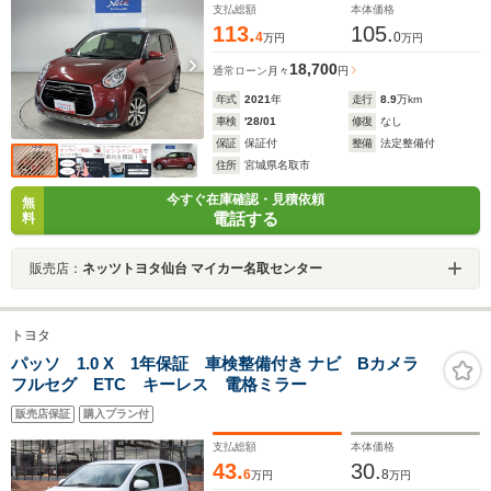
支払総額
本体価格
113.
105.
4
0
万円
万円
18,700
通常ローン
月々
円
年式
2021
年
走行
8.9
万km
車検
'28/01
修復
なし
保証
保証付
整備
法定整備付
住所
宮城県名取市
今すぐ在庫確認・見積依頼
無
電話する
料
販売店：
ネッツトヨタ仙台 マイカー名取センター
トヨタ
パッソ 1.0 X 1年保証 車検整備付き ナビ Bカメラ
フルセグ ETC キーレス 電格ミラー
販売店保証
購入プラン付
支払総額
本体価格
43.
30.
6
8
万円
万円