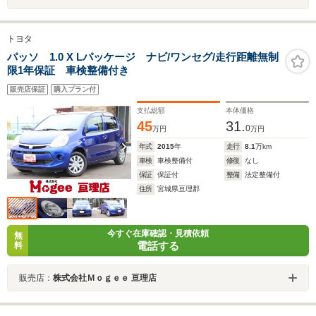
トヨタ
パッソ 1.0 X Lパッケージ ナビ/ワンセグ/走行距離無制
限1年保証 車検整備付き
販売店保証
購入プラン付
支払総額
本体価格
45
31.
0
万円
万円
年式
2015
年
走行
8.1
万km
車検
車検整備付
修復
なし
保証
保証付
整備
法定整備付
住所
宮城県亘理郡
今すぐ在庫確認・見積依頼
無
電話する
料
販売店：
株式会社Ｍｏｇｅｅ 亘理店