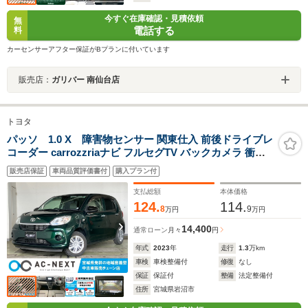
今すぐ在庫確認・見積依頼
無
電話する
料
カーセンサーアフター保証がBプランに付いています
販売店：
ガリバー 南仙台店
トヨタ
パッソ 1.0 X 障害物センサー 関東仕入 前後ドライブレ
コーダー carrozzriaナビ フルセグTV バックカメラ 衝突
被害軽減ブレーキ 横滑り防止 HDMI スマートキー オート
販売店保証
車両品質評価書付
購入プラン付
ハイビーム ETC オートライト DVD再生
支払総額
本体価格
124.
114.
8
9
万円
万円
14,400
通常ローン
月々
円
年式
2023
年
走行
1.3
万km
車検
車検整備付
修復
なし
保証
保証付
整備
法定整備付
住所
宮城県岩沼市