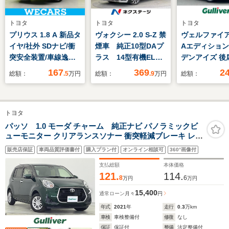
トヨタ
トヨタ
トヨタ
プリウス 1.8 A 新品タ
ヴォクシー 2.0 S-Z 禁
ヴェルファイア 2
イヤ/社外 SDナビ/衝
煙車 純正10型DAプ
Aエディション
突安全装置/車線逸脱
ラス 14型有機EL後
デンアイズ 後
防止支援システム/パ
席モニター 両側電動
ップダウンモニ
167
369
2
総額：
.5
万円
総額：
.9
万円
総額：
ーキングアシスト 自
ドア バックカメラ
純正9インチナ
動操舵/ドライブレコ
快適利便PKG 衝突
クカメラ/ETC
ーダー 社外/ヘッドラ
被害軽減システム レ
バックドア/両
トヨタ
ンプ LED/Bluetooth
ーダークルーズ 電動
ースライドドア
接続/ETC
リアゲート ドラレ
フレザーシート
パッソ 1.0 モーダ チャーム 純正ナビ パノラミックビ
ューモニター クリアランスソナー 衝突軽減ブレーキ レー
コ HDMI入力 コー
ダークルーズ
ンキープアシスト オートハイビーム LEDヘッドランプ ス
ナーセンサー
ール/プリクラ
販売店保証
車両品質評価書付
購入プラン付
オンライン相談可
360°画像付
マートキー ETC Bluetoothオーディオ 禁煙車
セーフティ/禁
支払総額
本体価格
121.
114.
8
6
万円
万円
15,400
通常ローン
月々
円
年式
2021
年
走行
0.3
万km
車検
車検整備付
修復
なし
保証
保証付
整備
法定整備付