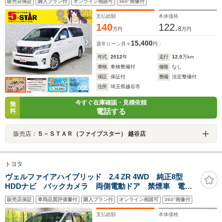
販売店保証
購入プラン付
オンライン相談可
360°画像付
ア/パノラミックビューモニター/純正ナビ/地デジ/HIDオー
トライト
支払総額
本体価格
140
122.
8
万円
万円
15,400
通常ローン
月々
円
年式
2012
年
走行
12.0
万km
車検
車検整備付
修復
なし
保証
保証付
整備
法定整備付
住所
埼玉県越谷市
今すぐ在庫確認・見積依頼
無
電話する
料
販売店：
５－ＳＴＡＲ（ファイブスター） 越谷店
トヨタ
ヴェルファイアハイブリッド 2.4 ZR 4WD 純正8型
HDDナビ バックカメラ 両側電動ドア 禁煙車 電動
リアゲート コーナーセンサー スマートキー HIDヘッ
販売店保証
車両品質評価書付
購入プラン付
オンライン相談可
360°画像付
ド ビルトインETC クルコン 純正16インチアルミ
オートライト
支払総額
本体価格