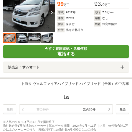
99
93.
0
万円
万円
年式
2012
年
走行
7.3
万km
車検
'27/03
修復
なし
保証
保証付
整備
法定整備付
住所
北海道北斗市
今すぐ在庫確認・見積依頼
電話する
販売店：
サムオート
トヨタ ヴェルファイアハイブリッド ハイブリッド（全国）の中古車
1
/3
最初
前の30件
次の30件
最後
※人気のクルマは平均1ヶ月で掲載終了
物件数合計1万台以上のメーカー｜算出データ期間：2024年9月～11月｜内容：物件数合計1万
台以上のメーカーのうち、掲載が終了した物件数が1,000台以上の場合