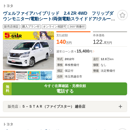
トヨタ
ヴェルファイアハイブリッド 2.4 ZR 4WD フリップダ
ウンモニター/電動シート/両側電動スライドドア/クルーズ
コントロール/クリアランスソナー/ETC/パワーバックド
販売店保証
購入プラン付
オンライン相談可
360°画像付
ア/パノラミックビューモニター/純正ナビ/地デジ/HIDオー
トライト
支払総額
本体価格
140
122.
8
万円
万円
15,400
通常ローン
月々
円
年式
2012
年
走行
12.0
万km
車検
車検整備付
修復
なし
保証
保証付
整備
法定整備付
住所
埼玉県越谷市
今すぐ在庫確認・見積依頼
無
電話する
料
販売店：
５－ＳＴＡＲ（ファイブスター） 越谷店
トヨタ