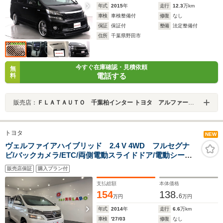
年式
2015
年
走行
12.3
万km
車検
車検整備付
修復
なし
保証
保証付
整備
法定整備付
住所
千葉県野田市
今すぐ在庫確認・見積依頼
無
電話する
料
販売店：
ＦＬＡＴＡＵＴＯ 千葉柏インター トヨタ アルファード・ヴェルファイア修復歴なし専門店
トヨタ
NEW
ヴェルファイアハイブリッド 2.4 V 4WD フルセグナ
ビ/バックカメラ/ETC/両側電動スライドドア/電動シー
ト/HIDヘッドライト/後席エアコン/アンビエントライト/純
販売店保証
購入プラン付
正16インチアルミホイール
支払総額
本体価格
154
138.
6
万円
万円
年式
2014
年
走行
6.6
万km
車検
'27/03
修復
なし