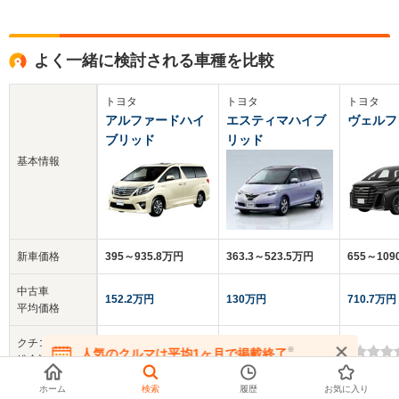
よく一緒に検討される車種を比較
トヨタ
トヨタ
トヨタ
アルファードハイ
エスティマハイブ
ヴェルフ
ブリッド
リッド
基本情報
新車価格
395～935.8万円
363.3～523.5万円
655～10
中古車
152.2万円
130万円
710.7万円
平均価格
クチコミ
4.1
4.1
-
※
人気のクルマは平均1ヶ月で掲載終了
総合評価
在庫が無くなる前にお問い合わせください
ホーム
検索
履歴
お気に入り
乗車定員
4～7人
7～8人
6～7人