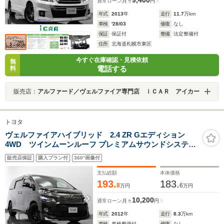
通常ローン
月々
円
年式
2013
年
走行
11.7
万km
車検
'28/03
修復
なし
保証
保証付
整備
法定整備付
住所
北海道札幌市東区
今すぐ在庫確認・見積依頼
無
電話する
料
販売店：
アルファード／ヴェルファイア専門店 ｉＣＡＲ アイカー
トヨタ
ヴェルファイアハイブリッド 2.4 ZR Gエディション
4WD ツインムーンルーフ プレミアムサウンドシステム
純正8型HDDナビ 純正11型後席モニター バックカメラ ク
販売店保証
購入プラン付
360°画像付
ルーズコントロール モデリスタ フロントスポイラー アド
ミレーション リアスポイラー レアマスター21AW
支払総額
本体価格
193.
183.
8
6
万円
万円
10,200
通常ローン
月々
円
年式
2012
年
走行
8.3
万km
車検
車検整備付
修復
なし