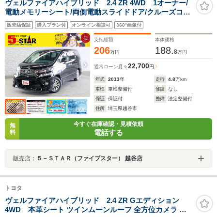
ヴェルファイアハイブリッド 2.4 ZR 4WD 1オーナー/
電動メモリーシート/両側電動スライドドア/クルーズコン
トロール/クリアランスソナー/パワーバックドア/純正ナ
販売店保証
購入プラン付
オンライン相談可
360°画像付
ビ/Bluetooth/バックカメラ/HIDオートライト/純正AW
支払総額
本体価格
206
188.
8
万円
万円
22,700
通常ローン
月々
円
年式
2013
年
走行
4.8
万km
車検
車検整備付
修復
なし
保証
保証付
整備
法定整備付
住所
埼玉県越谷市
今すぐ在庫確認・見積依頼
無
電話する
料
販売店：
５－ＳＴＡＲ（ファイブスター） 越谷店
トヨタ
ヴェルファイアハイブリッド 2.4 ZR Gエディション
4WD 本革シート ツインムーンルーフ 全方位カメラ プ