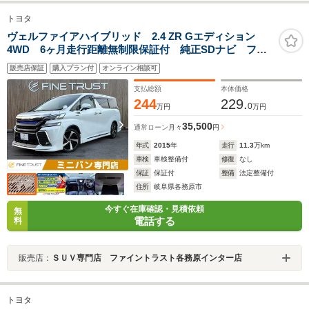
トヨタ
ヴェルファイアハイブリッド 2.4 ZR Gエディション
4WD 6ヶ月走行距離無制限保証付 純正SDナビ フル
セグTV フリップダウンモニター 両側パワースライド
販売店保証
購入プラン付
オンライン相談可
ドア 全周囲カメラ ETC モデリスタエアロ シート
ヒーター パワーシート 電動リアゲート 衝突軽減ブ
支払総額
本体価格
レーキ
244
229.
0
万円
万円
35,500
通常ローン
月々
円
年式
2015
年
走行
11.3
万km
車検
車検整備付
修復
なし
保証
保証付
整備
法定整備付
住所
岐阜県各務原市
今すぐ在庫確認・見積依頼
無
電話する
料
販売店：
ＳＵＶ専門店 ファイントラスト各務原インター店
トヨタ