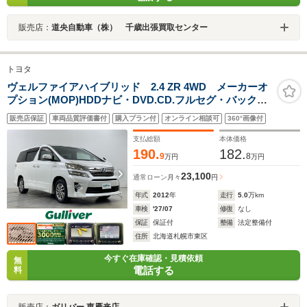
販売店：
道央自動車（株） 千歳出張買取センター
トヨタ
ヴェルファイアハイブリッド 2.4 ZR 4WD メーカーオ
プション(MOP)HDDナビ・DVD.CD.フルセグ・バックカ
メラ・両側パワースライドドア・パワーバックドア・パ
販売店保証
車両品質評価書付
購入プラン付
オンライン相談可
360°画像付
ワーシート 運転席・助手席・オットマンシ
支払総額
本体価格
190.
182.
9
8
万円
万円
23,100
通常ローン
月々
円
年式
2012
年
走行
5.0
万km
車検
'27/07
修復
なし
保証
保証付
整備
法定整備付
住所
北海道札幌市東区
今すぐ在庫確認・見積依頼
無
電話する
料
販売店：
ガリバー 東雁来店