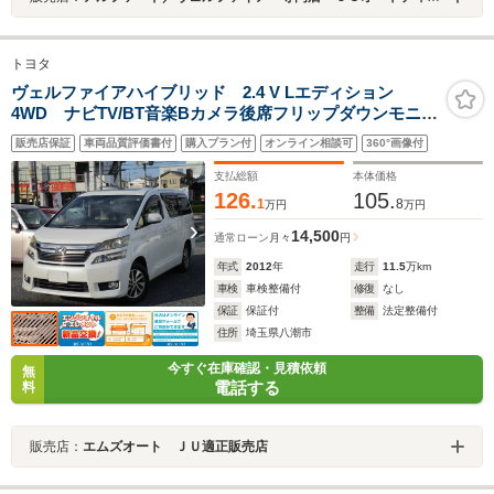
トヨタ
ヴェルファイアハイブリッド 2.4 V Lエディション
4WD ナビTV/BT音楽Bカメラ後席フリップダウンモニタ
ー/両側パワースライドドア/パワーバックドア/ヒーター付
販売店保証
車両品質評価書付
購入プラン付
オンライン相談可
360°画像付
き本革シート/オットマン/Wサンルーフ/クルーズコントロ
ール/スマートキー/記録簿付き/
支払総額
本体価格
126.
105.
1
8
万円
万円
14,500
通常ローン
月々
円
年式
2012
年
走行
11.5
万km
車検
車検整備付
修復
なし
保証
保証付
整備
法定整備付
住所
埼玉県八潮市
今すぐ在庫確認・見積依頼
無
電話する
料
販売店：
エムズオート ＪＵ適正販売店