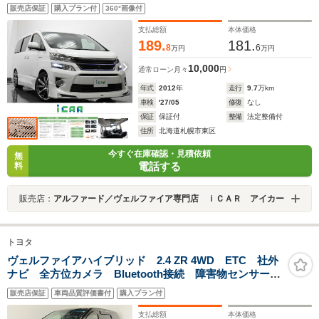
レミアムサウンドシステム 純正8型HDDナビ 9型後席モニ
販売店保証
購入プラン付
360°画像付
ター パワーバックドア 両側パワースライドドア モデリス
タエアロ スポーツマフラー RS-R車高調 クレンツェ
支払総額
本体価格
20AW
189.
181.
8
6
万円
万円
10,000
通常ローン
月々
円
年式
2012
年
走行
9.7
万km
車検
'27/05
修復
なし
保証
保証付
整備
法定整備付
住所
北海道札幌市東区
今すぐ在庫確認・見積依頼
無
電話する
料
販売店：
アルファード／ヴェルファイア専門店 ｉＣＡＲ アイカー
トヨタ
ヴェルファイアハイブリッド 2.4 ZR 4WD ETC 社外
ナビ 全方位カメラ Bluetooth接続 障害物センサー
Wエアコン フリップダウンモニター 両側電動スライ
販売店保証
車両品質評価書付
購入プラン付
ドドア プッシュスタート フルエアバック
支払総額
本体価格