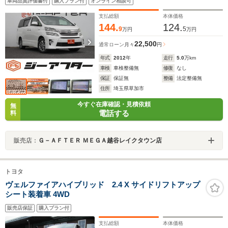
車両品質評価書付
購入プラン付
オンライン相談可
トクルーズコントロール ETC 純正16インチアルミホ
イール Bluetooth 雹害車
支払総額
本体価格
144.
124.
9
5
万円
万円
22,500
通常ローン
月々
円
年式
2012
年
走行
5.0
万km
車検
車検整備無
修復
なし
保証
保証無
整備
法定整備無
住所
埼玉県草加市
今すぐ在庫確認・見積依頼
無
電話する
料
販売店：
Ｇ－ＡＦＴＥＲ ＭＥＧＡ越谷レイクタウン店
トヨタ
ヴェルファイアハイブリッド 2.4 X サイドリフトアップ
シート装着車 4WD
販売店保証
購入プラン付
支払総額
本体価格