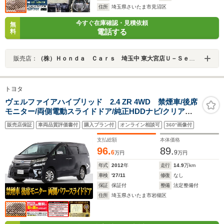
住所
埼玉県さいたま市見沼区
今すぐ在庫確認・見積依頼
無
電話する
料
販売店：
（株）Ｈｏｎｄａ Ｃａｒｓ 埼玉中 東大宮店Ｕ－Ｓｅｌｅｃｔコーナー
トヨタ
ヴェルファイアハイブリッド 2.4 ZR 4WD 禁煙車/後席
モニター/両側電動スライドドア/純正HDDナビ/クリアラ
ンスソナー/クルーズコントロール/バックカメラ/コンビハ
販売店保証
車両品質評価書付
購入プラン付
オンライン相談可
360°画像付
ンドル/Bluetooth接続/フルセグTV/パワーシート
支払総額
本体価格
96.
89.
6
9
万円
万円
年式
2012
年
走行
14.9
万km
車検
'27/11
修復
なし
保証
保証付
整備
法定整備付
住所
埼玉県さいたま市岩槻区