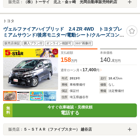
販売店：
（株）トーサイ 北上・金ヶ崎 光岡自動車販売特約店
トヨタ
ヴェルファイアハイブリッド 2.4 ZR 4WD トヨタプレ
ミアムサウンド/後席モニター/電動シート/クルーズコント
ロール/クリアランスソナー/ETC/100V電源/純正ナビ/地デ
販売店保証
購入プラン付
オンライン相談可
360°画像付
ジ/Bluetooth/バックカメラ/HIDオートライト
支払総額
本体価格
158
140.
8
万円
万円
17,400
通常ローン
月々
円
年式
2013
年
走行
10.4
万km
車検
車検整備付
修復
なし
保証
保証付
整備
法定整備付
住所
埼玉県越谷市
今すぐ在庫確認・見積依頼
無
電話する
料
販売店：
５－ＳＴＡＲ（ファイブスター） 越谷店