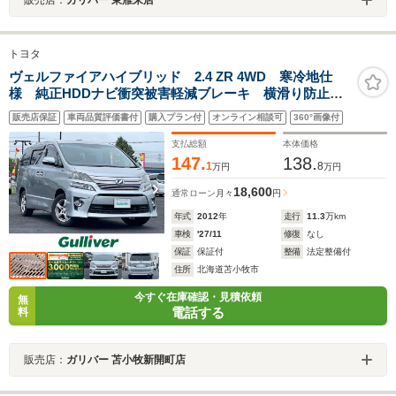
トヨタ
ヴェルファイアハイブリッド 2.4 ZR 4WD 寒冷地仕
様 純正HDDナビ衝突被害軽減ブレーキ 横滑り防止装
置 クルーズコントロール クリアランスソナー バッ
販売店保証
車両品質評価書付
購入プラン付
オンライン相談可
360°画像付
クカメラ ETC アイドリングストップ ワイパーデア
イサー ECOMODE EVMODE
支払総額
本体価格
147.
138.
1
8
万円
万円
18,600
通常ローン
月々
円
年式
2012
年
走行
11.3
万km
車検
'27/11
修復
なし
保証
保証付
整備
法定整備付
住所
北海道苫小牧市
今すぐ在庫確認・見積依頼
無
電話する
料
販売店：
ガリバー 苫小牧新開町店