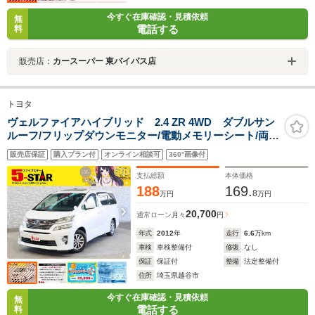
今すぐ在庫確認・見積依頼
無
電話する
料
販売店：
カースーパー 東バイパス店
トヨタ
ヴェルファイアハイブリッド 2.4 ZR 4WD ダブルサン
ルーフ/フリップダウンモニター/電動メモリーシート/両側
電動スライドドア/クルーズコントロール/クリアランスソ
販売店保証
購入プラン付
オンライン相談可
360°画像付
ナー/ETC/アルパインナビ/Bluetooth/バックカメラ/純正
AW
支払総額
本体価格
188
169.
8
万円
万円
20,700
通常ローン
月々
円
年式
2012
年
走行
6.6
万km
車検
車検整備付
修復
なし
保証
保証付
整備
法定整備付
住所
埼玉県越谷市
今すぐ在庫確認・見積依頼
無
電話する
料