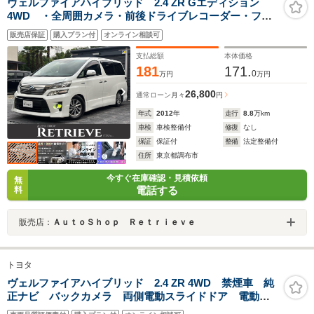
ヴェルファイアハイブリッド 2.4 ZR Gエディション
4WD ・全周囲カメラ・前後ドライブレコーダー・フリ
ップダウンモニター・両側電動スライドドア・サンルー
販売店保証
購入プラン付
オンライン相談可
フ・コーナーセンサー・ETC・車高調・レザーシート・
ナビ・TV・Bluetooth・禁煙車・車検整備付
支払総額
本体価格
181
171.
0
万円
万円
26,800
通常ローン
月々
円
年式
2012
年
走行
8.8
万km
車検
車検整備付
修復
なし
保証
保証付
整備
法定整備付
住所
東京都調布市
今すぐ在庫確認・見積依頼
無
電話する
料
販売店：
ＡｕｔｏＳｈｏｐ Ｒｅｔｒｉｅｖｅ
トヨタ
ヴェルファイアハイブリッド 2.4 ZR 4WD 禁煙車 純
正ナビ バックカメラ 両側電動スライドドア 電動リ
アゲート パワーシート オットマン フルセグ オー