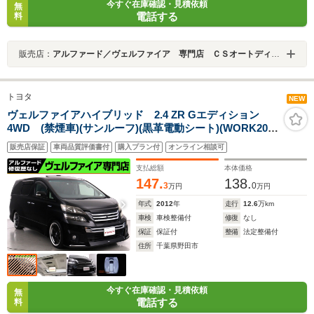
今すぐ在庫確認・見積依頼
無
電話する
料
販売店：
アルファード／ヴェルファイア 専門店 ＣＳオートディーラー ２０系３０系４０系アルファード／ヴェルファイア 中古車専門店
トヨタ
NEW
ヴェルファイアハイブリッド 2.4 ZR Gエディション
4WD (禁煙車)(サンルーフ)(黒革電動シート)(WORK20イ
ンチアルミ&LD)(モデリスタカスタム)(プレミアムサウン
販売店保証
車両品質評価書付
購入プラン付
オンライン相談可
ド)純正8インチナビ リアエンターシステム 全周囲カメ
ラ シートヒーター&メモリー
支払総額
本体価格
147.
138.
3
0
万円
万円
年式
2012
年
走行
12.6
万km
車検
車検整備付
修復
なし
保証
保証付
整備
法定整備付
住所
千葉県野田市
今すぐ在庫確認・見積依頼
無
電話する
料