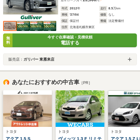
通常ローン
月々
円
年式
2012
年
走行
8.5
万km
車検
'27/04
修復
なし
保証
保証付
整備
法定整備付
住所
北海道札幌市東区
今すぐ在庫確認・見積依頼
無
電話する
料
販売店：
ガリバー 東雁来店
あなたにおすすめの中古車
［PR］
トヨタ
トヨタ
トヨタ
アクア 1.5 S
ヴィッツ 1.3 F リミテ
アクア 1.5 Z 