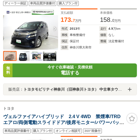
ディーラー保証
車両品質評価書付
購入プラン付
支払総額
本体価格
173.
158.
7
0
万円
万円
年式
2013
年
走行
4.9
万km
車検
車検整備付
修復
なし
保証
保証付
整備
法定整備付
住所
神奈川県大和市
今すぐ在庫確認・見積依頼
無
電話する
料
販売店：
トヨタモビリティ神奈川（旧神奈川トヨタ） 中古車タウン大和
トヨタ
ヴェルファイアハイブリッド 2.4 V 4WD 禁煙車/TRD
エアロ/両側電動スライドドア/後席モニター/パワーバック
ドア/クルーズコントロール/クリアランスソナー/バックカ
車両品質評価書付
購入プラン付
オンライン相談可
360°画像付
メラ/コンビハンドル/HIDヘッドライト/パワーシート/フル