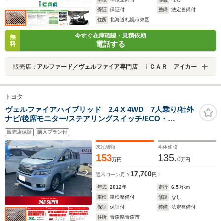
保証
保証付
整備
法定整備付
住所
北海道札幌市東区
今すぐ在庫確認・見積依頼
無
電話する
料
販売店：
アルファード／ヴェルファイア専門店 ｉＣＡＲ アイカー
トヨタ
ヴェルファイアハイブリッド 2.4 X 4WD 7人乗り/社外
ナビ/後席モニター/ステアリングスイッチ/ECO・
EVMODE/純正16インチアルミホイール/エンジンプッシ
販売店保証
購入プラン付
ュスタート
支払総額
本体価格
153
135.
0
万円
万円
17,700
通常ローン
月々
円
年式
2012
年
走行
6.5
万km
車検
車検整備付
修復
なし
保証
保証付
整備
法定整備付
住所
青森県青森市