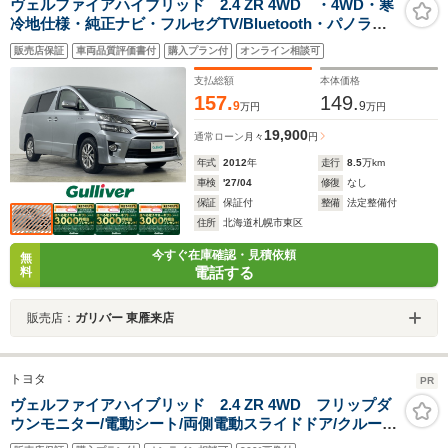
ヴェルファイアハイブリッド 2.4 ZR 4WD ・4WD・寒
冷地仕様・純正ナビ・フルセグTV/Bluetooth・パノラミ
ックビューモニター・前後クリアランスソナー・両側パ
販売店保証
車両品質評価書付
購入プラン付
オンライン相談可
ワースライドドア・パワーバックドア・クルーズコント
ロール
支払総額
本体価格
157.
149.
9
9
万円
万円
19,900
通常ローン
月々
円
年式
2012
年
走行
8.5
万km
車検
'27/04
修復
なし
保証
保証付
整備
法定整備付
住所
北海道札幌市東区
今すぐ在庫確認・見積依頼
無
電話する
料
販売店：
ガリバー 東雁来店
トヨタ
PR
ヴェルファイアハイブリッド 2.4 ZR 4WD フリップダ
ウンモニター/電動シート/両側電動スライドドア/クルーズ
コントロール/クリアランスソナー/ETC/パワーバックド