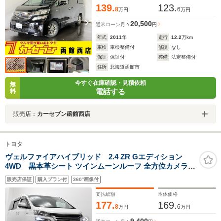
139.
123.
8
6
万円
万円
20,500
通常ローン
月々
円
年式
2011
年
走行
12.2
万km
車検
車検整備付
修復
なし
保証
保証付
整備
法定整備付
住所
北海道函館市
今すぐ在庫確認・見積依頼
無
電話する
料
販売店：
カーセブン函館西店
トヨタ
ヴェルファイアハイブリッド 2.4 ZR Gエディション
4WD 黒本革シート ツインムーンルーフ 全方位カメラ
プレミアムサウンドシステム 純正8型HDDナビ 9型後席モ
販売店保証
購入プラン付
360°画像付
ニター パワーバックドア 両側パワースライドドア モデリ
スタ エアロツアラーキット スポーツマフラー AFS
支払総額
本体価格
177.
169.
8
6
万円
万円
9,400