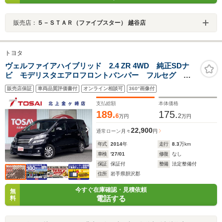
販売店：
５－ＳＴＡＲ（ファイブスター） 越谷店
トヨタ
ヴェルファイアハイブリッド 2.4 ZR 4WD 純正SDナ
ビ モデリスタエアロフロントバンパー フルセグ
DVD再生 両側電動スライドドア コーナーセンサー
販売店保証
車両品質評価書付
オンライン相談可
360°画像付
HIDヘッドライト ETC パワーシート スマートキー
クルーズコントロール
支払総額
本体価格
189.
175.
6
2
万円
万円
22,900
通常ローン
月々
円
年式
2014
年
走行
8.3
万km
車検
'27/01
修復
なし
保証
保証付
整備
法定整備付
住所
岩手県胆沢郡
今すぐ在庫確認・見積依頼
無
電話する
料