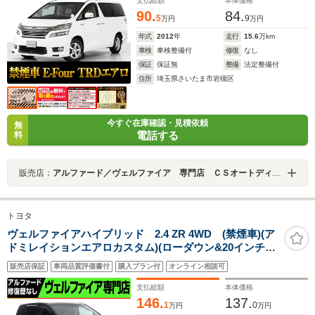
セグ
支払総額
本体価格
90.
84.
5
9
万円
万円
年式
2012
年
走行
15.6
万km
車検
車検整備付
修復
なし
保証
保証無
整備
法定整備付
住所
埼玉県さいたま市岩槻区
今すぐ在庫確認・見積依頼
無
電話する
料
販売店：
アルファード／ヴェルファイア 専門店 ＣＳオートディーラー ２０系３０系４０系アルファード／ヴェルファイア 中古車専門店
トヨタ
ヴェルファイアハイブリッド 2.4 ZR 4WD (禁煙車)(ア
ドミレイションエアロカスタム)(ローダウン&20インチア
ルミ)(9インチナビ)(後席モニター)(電動シート)フルセグ
販売店保証
車両品質評価書付
購入プラン付
オンライン相談可
TV バックカメラ 両側電動スライドドア クルコン
パワーバックドア
支払総額
本体価格
146.
137.
1
0
万円
万円