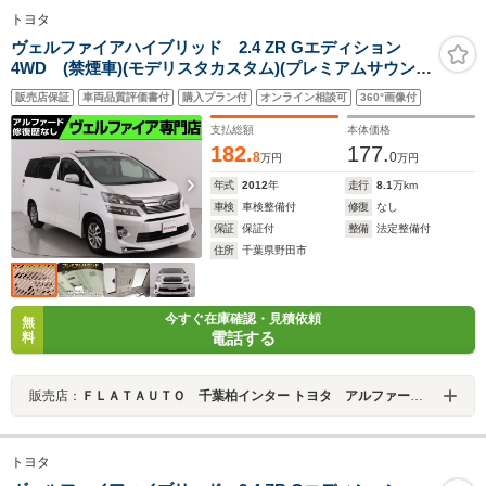
トヨタ
ヴェルファイアハイブリッド 2.4 ZR Gエディション
4WD (禁煙車)(モデリスタカスタム)(プレミアムサウン
ド)(純正8インチナビ) リアエンターシステム ETC サ
販売店保証
車両品質評価書付
購入プラン付
オンライン相談可
360°画像付
ンルーフ 黒革電動シート シートヒーター&メモリー
プリクラッシュ レーダークルーズ LKA
支払総額
本体価格
182.
177.
8
0
万円
万円
年式
2012
年
走行
8.1
万km
車検
車検整備付
修復
なし
保証
保証付
整備
法定整備付
住所
千葉県野田市
今すぐ在庫確認・見積依頼
無
電話する
料
販売店：
ＦＬＡＴＡＵＴＯ 千葉柏インター トヨタ アルファード・ヴェルファイア修復歴なし専門店
トヨタ