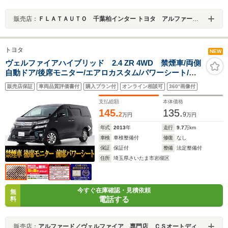
販売店：
ＦＬＡＴＡＵＴＯ 千葉柏インター トヨタ アルファード・ヴェルファイア修復歴なし専門店
トヨタ
NEW
ヴェルファイアハイブリッド 2.4 ZR 4WD 禁煙車/両側
自動ドア/後席モニター/エアロカスタム/パワーシート/シ
ートメモリー/純正HDDナビ/バックカメラ/コンビハンド
販売店保証
車両品質評価書付
購入プラン付
オンライン相談可
360°画像付
ル/クルーズコントロール/クリアランスソナー/ビルトイン
ETC/Bluetooth接続/
支払総額
本体価格
145.
135.
2
9
万円
万円
年式
2013
年
走行
9.7
万km
車検
車検整備付
修復
なし
保証
保証付
整備
法定整備付
住所
埼玉県さいたま市岩槻区
今すぐ在庫確認・見積依頼
無
電話する
料
販売店：
アルファード／ヴェルファイア 専門店 ＣＳオートディーラー ２０系３０系４０系アルファード／ヴェルファイア 中古車専門店