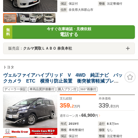
保証
保証付
整備
法定整備付
住所
奈良県大和郡山市
今すぐ在庫確認・見積依頼
無
電話する
料
販売店：
クルマ買取ＬＡＢＯ 奈良本社
トヨタ
ヴェルファイアハイブリッド V 4WD 純正ナビ バッ
クカメラ ETC 横滑り防止装置 衝突被害軽減ブレー
キ 踏み間違い防止 パーキングセンサー 両側パワー
ディーラー保証
車両品質評価書付
購入プラン付
360°画像付
スライドドア パワーテールゲート シートヒーター
パワーシート オットマン
支払総額
本体価格
359.
339.
2
8
万円
万円
66,900
通常ローン
月々
円
年式
2019
年
走行
8.5
万km
車検
車検整備付
修復
なし
保証
保証付
整備
法定整備付