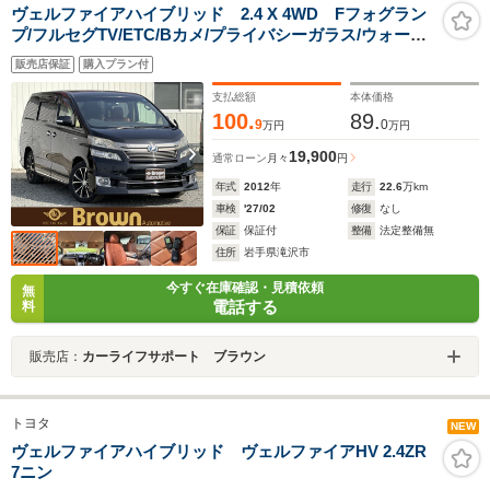
ヴェルファイアハイブリッド 2.4 X 4WD Fフォグラン
プ/フルセグTV/ETC/Bカメ/プライバシーガラス/ウォーク
スルー/クルーズコントロール/純正マット/パワースライド
販売店保証
購入プラン付
ドア/オットマン/CD/DVD/FM・AMラジオ/スマートキー/
オートアラーム
支払総額
本体価格
100.
89.
9
0
万円
万円
19,900
通常ローン
月々
円
年式
2012
年
走行
22.6
万km
車検
'27/02
修復
なし
保証
保証付
整備
法定整備無
住所
岩手県滝沢市
今すぐ在庫確認・見積依頼
無
電話する
料
販売店：
カーライフサポート ブラウン
トヨタ
NEW
ヴェルファイアハイブリッド ヴェルファイアHV 2.4ZR
7ニン