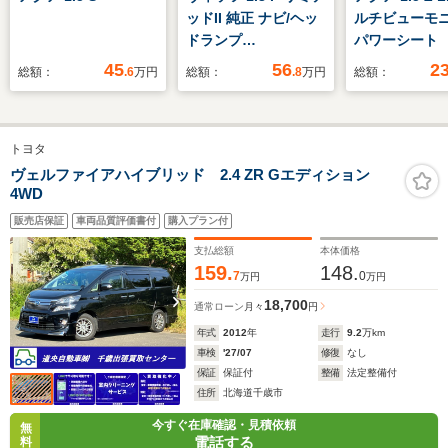
ッドII 純正 ナビ/ヘッ
ルチビューモ
ドランプ
パワーシー
HID/ETC/EBD付ABS/
BSM シート
45
56
2
総額：
.6
万円
総額：
.8
万円
総額：
横滑り防止装置/禁煙
ー ドラレコ 
車/エアバッグ 運転席/
エアバッグ 助手席/衝
トヨタ
突安全ボディ/パワー
ウインドウ/エンジン
ヴェルファイアハイブリッド 2.4 ZR Gエディション
4WD
スタートボタン
販売店保証
車両品質評価書付
購入プラン付
支払総額
本体価格
159.
148.
7
0
万円
万円
18,700
通常ローン
月々
円
年式
2012
年
走行
9.2
万km
車検
'27/07
修復
なし
保証
保証付
整備
法定整備付
住所
北海道千歳市
今すぐ在庫確認・見積依頼
無
電話する
料