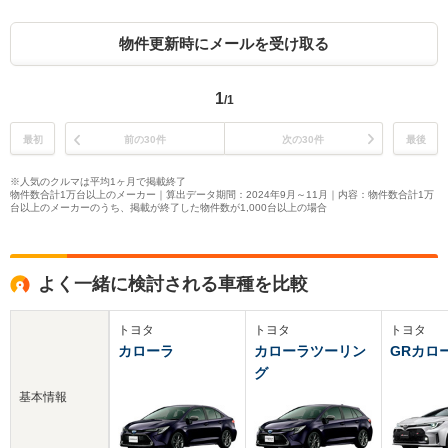
物件更新時にメールを受け取る
1
/1
最初
前の30件
次の30件
最後
※人気のクルマは平均1ヶ月で掲載終了
物件数合計1万台以上のメーカー｜算出データ期間：2024年9月～11月｜内容：物件数合計1万
台以上のメーカーのうち、掲載が終了した物件数が1,000台以上の場合
よく一緒に検討される車種を比較
トヨタ
トヨタ
トヨタ
カローラ
カローラツーリン
GRカロ
グ
基本情報