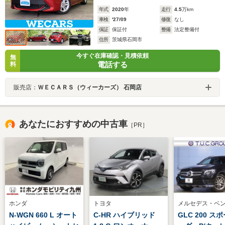
年式
2020
年
走行
4.5
万km
車検
'27/09
修復
なし
保証
保証付
整備
法定整備付
住所
茨城県石岡市
今すぐ在庫確認・見積依頼
無
電話する
料
販売店：
ＷＥＣＡＲＳ（ウィーカーズ） 石岡店
あなたにおすすめの中古車
［PR］
ホンダ
トヨタ
メルセデス・ベ
N-WGN 660 L オート
C-HR ハイブリッド
GLC 200 ス