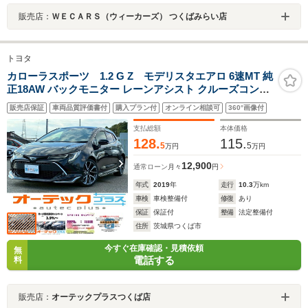
販売店：
ＷＥＣＡＲＳ（ウィーカーズ） つくばみらい店
トヨタ
カローラスポーツ 1.2 G Z モデリスタエアロ 6速MT 純
正18AW バックモニター レーンアシスト クルーズコント
ロール LEDヘッドライト ETC
販売店保証
車両品質評価書付
購入プラン付
オンライン相談可
360°画像付
支払総額
本体価格
128.
115.
5
5
万円
万円
12,900
通常ローン
月々
円
年式
2019
年
走行
10.3
万km
車検
車検整備付
修復
あり
保証
保証付
整備
法定整備付
住所
茨城県つくば市
今すぐ在庫確認・見積依頼
無
電話する
料
販売店：
オーテックプラスつくば店