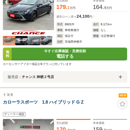
ーター 純正アルミ 盗難防止装置
支払総額
本体価格
179.
164.
1
9
万円
万円
24,100
通常ローン
月々
円
年式
2021
年
走行
5.1
万km
車検
車検整備付
修復
なし
保証
保証付
整備
法定整備付
住所
茨城県神栖市
今すぐ在庫確認・見積依頼
無
電話する
料
カーセンサーアフター保証がBプランに付いています
販売店：
チャンス 神栖２号店
トヨタ
NEW
カローラスポーツ 1.8 ハイブリッド G Z
ディーラー保証
支払総額
本体価格
170.
159.