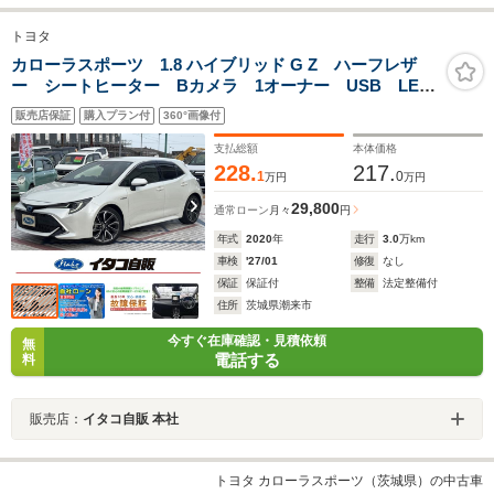
トヨタ
カローラスポーツ 1.8 ハイブリッド G Z ハーフレザ
ー シートヒーター Bカメラ 1オーナー USB LED
ライト サイドエアバック スマートキーシステム
販売店保証
購入プラン付
360°画像付
TV 地デジ 盗難防止 DVD デュアルエアバッグ
Aクルーズ Bトゥース LKA
支払総額
本体価格
228.
217.
1
0
万円
万円
29,800
通常ローン
月々
円
年式
2020
年
走行
3.0
万km
車検
'27/01
修復
なし
保証
保証付
整備
法定整備付
住所
茨城県潮来市
今すぐ在庫確認・見積依頼
無
電話する
料
販売店：
イタコ自販 本社
トヨタ カローラスポーツ（茨城県）の中古車