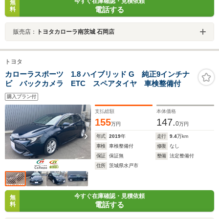
今すぐ在庫確認・見積依頼
無
電話する
料
販売店：
トヨタカローラ南茨城 石岡店
トヨタ
カローラスポーツ 1.8 ハイブリッド G 純正9インチナ
ビ バックカメラ ETC スペアタイヤ 車検整備付
購入プラン付
支払総額
本体価格
155
147.
0
万円
万円
年式
2019
年
走行
9.4
万km
車検
車検整備付
修復
なし
保証
保証無
整備
法定整備付
住所
茨城県水戸市
今すぐ在庫確認・見積依頼
無
電話する
料