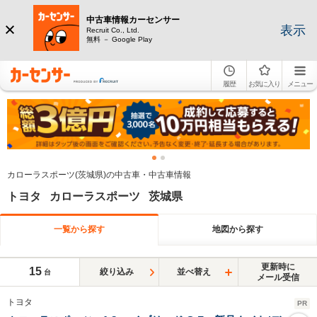
中古車情報カーセンサー
表示
Recruit Co., Ltd.
無料 － Google Play
履歴
お気に入り
メニュー
カローラスポーツ(茨城県)の中古車・中古車情報
トヨタ カローラスポーツ 茨城県
一覧から探す
地図から探す
更新時に
15
絞り込み
並べ替え
台
メール受信
トヨタ
PR