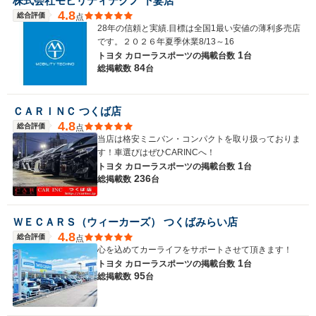
株式会社モビリティテクノ 下妻店
4.8
総合評価
点
28年の信頼と実績.目標は全国1最い安値の薄利多売店
です。２０２６年夏季休業8/13～16
1
トヨタ カローラスポーツの
掲載台数
台
84
総掲載数
台
ＣＡＲＩＮＣ つくば店
4.8
総合評価
点
当店は格安ミニバン・コンパクトを取り扱っておりま
す！車選びはぜひCARINCへ！
1
トヨタ カローラスポーツの
掲載台数
台
236
総掲載数
台
ＷＥＣＡＲＳ（ウィーカーズ） つくばみらい店
4.8
総合評価
点
心を込めてカーライフをサポートさせて頂きます！
1
トヨタ カローラスポーツの
掲載台数
台
95
総掲載数
台