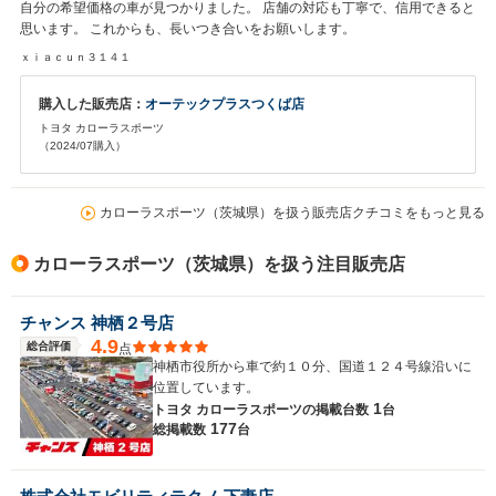
自分の希望価格の車が見つかりました。 店舗の対応も丁寧で、信用できると
思います。 これからも、長いつき合いをお願いします。
ｘｉａｃｕｎ３１４１
購入した販売店：
オーテックプラスつくば店
トヨタ カローラスポーツ
（2024/07購入）
カローラスポーツ（茨城県）を扱う販売店クチコミをもっと見る
カローラスポーツ（茨城県）を扱う注目販売店
チャンス 神栖２号店
4.9
総合評価
点
神栖市役所から車で約１０分、国道１２４号線沿いに
位置しています。
1
トヨタ カローラスポーツの
掲載台数
台
177
総掲載数
台