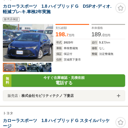
カローラスポーツ 1.8 ハイブリッド G DSPオ-ディオ.
軽減ブレ-キ.車検2年実施
販売店保証
支払総額
本体価格
198.
189.
7
0
万円
万円
年式
2023
年
走行
5.2
万km
車検
車検整備無
修復
なし
保証
保証付
整備
法定整備無
住所
茨城県下妻市
今すぐ在庫確認・見積依頼
無
電話する
料
販売店：
株式会社モビリティテクノ 下妻店
トヨタ
カローラスポーツ 1.8 ハイブリッド G スタイルパッケ
ージ