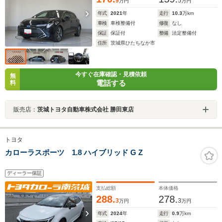
9
5
万円
万円
年式
2021
年
走行
10.3
万km
車検
車検整備付
修復
なし
保証
保証付
整備
法定整備付
住所
茨城県ひたちなか市
今すぐ在庫確認・見積依頼
無
電話する
料
販売店：
茨城トヨタ自動車株式会社 勝田東店
トヨタ
カローラスポーツ 1.8 ハイブリッド G Z
ディーラー保証
支払総額
本体価格
288.
278.
3
3
万円
万円
年式
2024
年
走行
0.9
万km