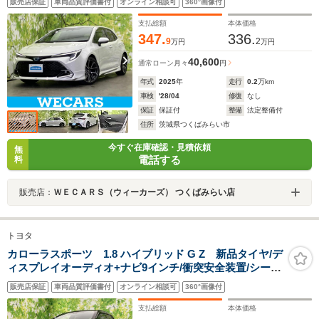
販売店保証
車両品質評価書付
オンライン相談可
360°画像付
LED/Bluetooth接続/ETC2.0/EBD付ABS
支払総額
本体価格
347.
336.
9
2
万円
万円
40,600
通常ローン
月々
円
年式
2025
年
走行
0.2
万km
車検
'28/04
修復
なし
保証
保証付
整備
法定整備付
住所
茨城県つくばみらい市
今すぐ在庫確認・見積依頼
無
電話する
料
販売店：
ＷＥＣＡＲＳ（ウィーカーズ） つくばみらい店
トヨタ
カローラスポーツ 1.8 ハイブリッド G Z 新品タイヤ/デ
ィスプレイオーディオ+ナビ9インチ/衝突安全装置/シート
ヒーター/車線逸脱防止支援システム/ドライブレコーダー
販売店保証
車両品質評価書付
オンライン相談可
360°画像付
社外/ヘッドランプ LED/Bluetooth接続
支払総額
本体価格