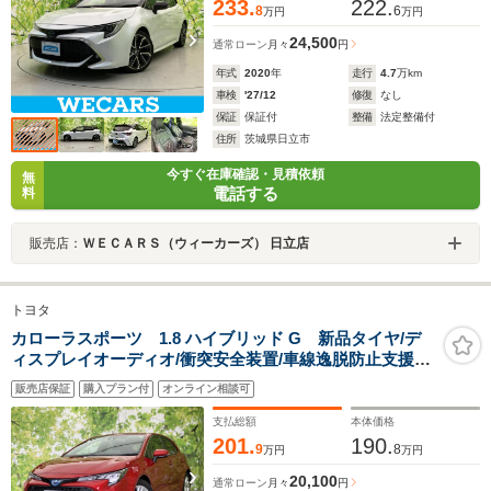
233.
222.
8
6
万円
万円
24,500
通常ローン
月々
円
年式
2020
年
走行
4.7
万km
車検
'27/12
修復
なし
保証
保証付
整備
法定整備付
住所
茨城県日立市
今すぐ在庫確認・見積依頼
無
電話する
料
販売店：
ＷＥＣＡＲＳ（ウィーカーズ） 日立店
トヨタ
カローラスポーツ 1.8 ハイブリッド G 新品タイヤ/デ
ィスプレイオーディオ/衝突安全装置/車線逸脱防止支援シ
ステム/ヘッドランプ LED/Bluetooth接続/ETC/EBD付
販売店保証
購入プラン付
オンライン相談可
ABS/横滑り防止装置/アイドリングストップ
支払総額
本体価格
201.
190.
9
8
万円
万円
20,100
通常ローン
月々
円