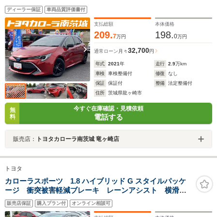
ディーラー保証
車両品質評価書付
支払総額
本体価格
209.
198.
7
0
万円
万円
32,700
通常ローン
月々
円
年式
2021
年
走行
2.9
万km
車検
車検整備付
修復
なし
保証
保証付
整備
法定整備付
住所
茨城県龍ヶ崎市
今すぐ在庫確認・見積依頼
無
電話する
料
販売店：
トヨタカローラ南茨城 竜ヶ崎店
トヨタ
カローラスポーツ 1.8 ハイブリッド G スタイルパッケ
ージ 衝突被害軽減ブレーキ レーンアシスト 横滑り
防止装置 純正ナビ BT バックカメラ コーナーセン
販売店保証
購入プラン付
オンライン相談可
サー ステリモ ドライブレコーダー LED シートヒ