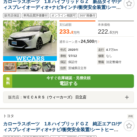
カローラスポーツ 1.8 ハイブリッド G Z 新品タイヤ/デ
ィスプレイオーディオ+ナビ9インチ/衝突安全装置/シート
ヒーター/車線逸脱防止支援システム/ドライブレコーダー
販売店保証
車両品質評価書付
オンライン相談可
360°画像付
社外/ヘッドランプ LED/Bluetooth接続
支払総額
本体価格
233.
222.
8
6
万円
万円
24,500
通常ローン
月々
円
年式
2020
年
走行
4.7
万km
車検
'27/12
修復
なし
保証
保証付
整備
法定整備付
住所
茨城県日立市
今すぐ在庫確認・見積依頼
無
電話する
料
販売店：
ＷＥＣＡＲＳ（ウィーカーズ） 日立店
トヨタ
PR
カローラスポーツ 1.8 ハイブリッド G Z 純正エアロ/デ
ィスプレイオーディオ+ナビ/衝突安全装置/シートヒータ
ー 前席/車線逸脱防止支援システム/ヘッドランプ