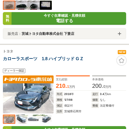
今すぐ在庫確認・見積依頼
無
電話する
料
販売店：
茨城トヨタ自動車株式会社 下妻店
トヨタ
NEW
カローラスポーツ 1.8 ハイブリッド G Z
ディーラー保証
支払総額
本体価格
210.
200.
1
0
万円
万円
年式
2018
年
走行
3.4
万km
車検
'27/08
修復
なし
保証
保証付
整備
法定整備付
住所
茨城県石岡市