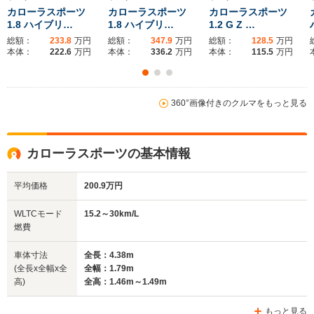
カローラスポーツ
カローラスポーツ
カローラスポーツ
1.8 ハイブリ…
1.8 ハイブリ…
1.2 G Z …
総額：
233.8
万円
総額：
347.9
万円
総額：
128.5
万円
ホイールベース
ホイールベース
ホイー
本体：
222.6
万円
本体：
336.2
万円
本体：
115.5
万円
-m
-m
14.6～30.2km/L
14.6～29.5km/L
10.4～12.
└市街地:9.6～
└市街地:9.6～
└市街地:6
360°画像付きのクルマをもっと見る
28.6km/L
28.1km/L
9.0km/L
WLTCモード
└郊外:15.9～
└郊外:15.9～
└郊外:11.
燃費
34.0km/L
33.1km/L
12.8km/L
カローラスポーツの基本情報
└高速道路:17.6～
└高速道路:17.6～
└高速道路:
29.0km/L
28.2km/L
14.5km/L
平均価格
200.9万円
排気量
1196～1797cc
1196～1986cc
1618cc
WLTCモード
15.2～30km/L
駆動方式
FF、4WD
FF、4WD
4WD
燃費
車体寸法
全長：4.38m
(全長x全幅x全
全幅：1.79m
高)
全高：1.46m～1.49m
もっと見る