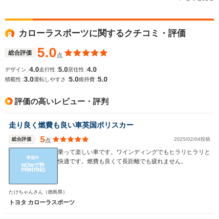
カローラスポーツに関するクチコミ・評価
5.0
総合評価
点
4.0
5.0
4.0
デザイン :
走行性 :
居住性 :
3.0
5.0
5.0
積載性 :
運転しやすさ :
維持費 :
評価の高いレビュー・評判
走り良く燃費も良い車英国ポリスカー
5
総合評価
2025/02/04投稿
点
乗って楽しい車です。ワインディングでもヒラリヒラリと
快適です。燃費も良くて長距離でも疲れません。
たけちゃんさん
（徳島県）
トヨタ カローラスポーツ