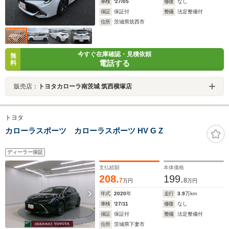
車検
'27/05
修復
なし
保証
保証付
整備
法定整備付
住所
茨城県筑西市
今すぐ在庫確認・見積依頼
無
電話する
料
販売店：
トヨタカローラ南茨城 筑西横塚店
トヨタ
カローラスポーツ カローラスポーツ HV G Z
ディーラー保証
支払総額
本体価格
208.
199.
7
8
万円
万円
年式
2020
年
走行
3.9
万km
車検
'27/11
修復
なし
保証
保証付
整備
法定整備付
住所
茨城県下妻市