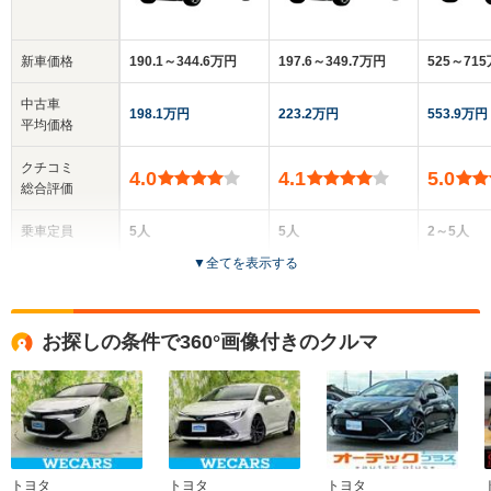
新車価格
190.1～344.6万円
197.6～349.7万円
525～71
中古車
198.1万円
223.2万円
553.9万円
平均価格
クチコミ
4.0
4.1
5.0
総合評価
乗車定員
5人
5人
2～5人
▼
全てを表示する
ドア数
4ドア
5ドア
5ドア
全高
全高
全
お探しの条件で360°画像付きのクルマ
1.44m
1.46m
1.
全幅
全幅
全
サイズ
1.75m
1.75m
1.
全長
全長
(全長x全幅x全高)
4.5m
4.5m
4.
トヨタ
トヨタ
トヨタ