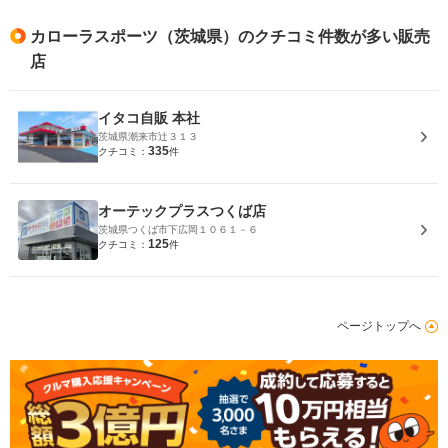
カローラスポーツ（茨城県）のクチコミ件数が多い販売
店
イタコ自販 本社
茨城県潮来市辻３１３
335
クチコミ：
件
オーテックプラスつくば店
茨城県つくば市下広岡１０６１－６
125
クチコミ：
件
ページトップへ