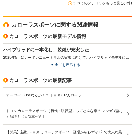
すべてのクチコミをもっと見る(1件)
カローラスポーツに関する関連情報
カローラスポーツの最新モデル情報
ハイブリッドに一本化し、装備が充実した
2025年5月にカーボンニュートラルの実現に向けて、ハイブリッドモデルに一本化される一部改良を行った。従来はメーカーオプションだった機能や装備が標準設定となり、商品力も向上している。G Zグレードに、ドライブレコーダーやバックガイドモニター、ブラインドスポットモニター、パーキングサポートブレーキ、デジタルキーやディスプレイオーディオplusが標準装備となり、Gグレードにブラインドスポットモニター、パーキングサポートブレーキ、16インチアルミホイールやLEDフォグランプなどが追加され、利便性が高められている。また、アクセサリーコンセント選択時には給電アタッチメントが標準装備された。（2025.5）
全てを表示する
カローラスポーツの最新記事
オーバー300psなるか！？ トヨタ GRカローラ
トヨタ カローラスポーツ（初代・現行型）ってどんな車？ マンガで詳し
く解説！【人気車ゼミ】
【試乗】新型 トヨタ カローラスポーツ｜登場からわずか1年で大人な乗