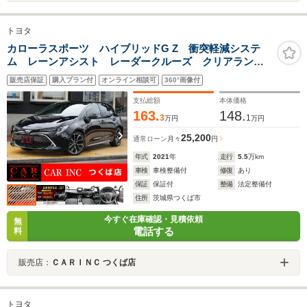
トヨタ
カローラスポーツ ハイブリッドG Z 衝突軽減システ
ム レーンアシスト レーダークルーズ クリアランス
ソナー オートハイビーム 純正ディスプレイオーディ
販売店保証
購入プラン付
オンライン相談可
360°画像付
オナビ バックカメラ Bluetooth ビルトイン
ETC2.0 LEDヘッドライト
支払総額
本体価格
163.
148.
3
1
万円
万円
25,200
通常ローン
月々
円
年式
2021
年
走行
5.5
万km
車検
車検整備付
修復
あり
保証
保証付
整備
法定整備付
住所
茨城県つくば市
今すぐ在庫確認・見積依頼
無
電話する
料
販売店：
ＣＡＲＩＮＣ つくば店
トヨタ