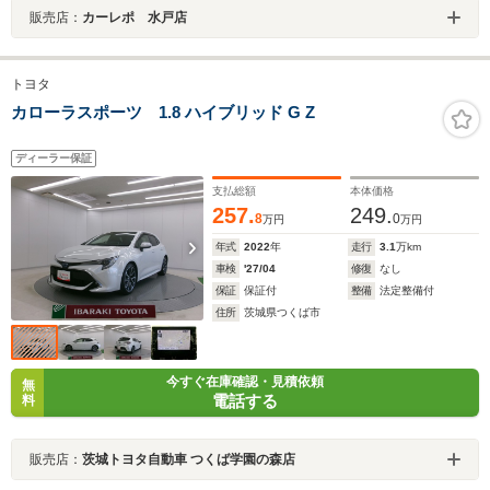
販売店：
カーレポ 水戸店
トヨタ
カローラスポーツ 1.8 ハイブリッド G Z
ディーラー保証
支払総額
本体価格
257.
249.
8
0
万円
万円
年式
2022
年
走行
3.1
万km
車検
'27/04
修復
なし
保証
保証付
整備
法定整備付
住所
茨城県つくば市
今すぐ在庫確認・見積依頼
無
電話する
料
販売店：
茨城トヨタ自動車 つくば学園の森店