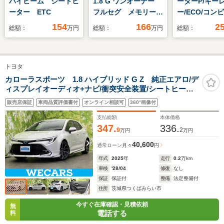
ハイビーム シートヒ
1.8 G ワンオーナー
ーダーP/キー
ーター ETC
フルセグ メモリーナ
ー/ECO/コン
ビ DVD再生 ミュ
トヒーター/純
154
166
2
総額：
万円
総額：
万円
総額：
ージックプレイヤー接
ナビ/360カメラ
続可 バックカメラ
オートテールゲ
衝突被害軽減システ
ハンズフリー
トヨタ
ム ETC ドラレコ
ス/LEDヘッド
LEDヘッドランプ ア
サイドランニ
カローラスポーツ 1.8 ハイブリッド G Z 純正エアロ/デ
ィスプレイオーディオ+ナビ/衝突安全装置/シートヒータ
イドリングストップ
ド/AMGエアロ
ー 前席/車線逸脱防止支援システム/ヘッドランプ
ンチAW/2年保
販売店保証
車両品質評価書付
オンライン相談可
360°画像付
LED/Bluetooth接続/ETC2.0/EBD付ABS
支払総額
本体価格
347.
336.
9
2
万円
万円
40,600
通常ローン
月々
円
年式
2025
年
走行
0.2
万km
車検
'28/04
修復
なし
保証
保証付
整備
法定整備付
住所
茨城県つくばみらい市
今すぐ在庫確認・見積依頼
無
電話する
料