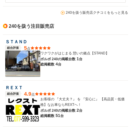
240を扱う販売店クチコミをもっと見る
240を扱う注目販売店
ＳＴＡＮＤ
5
総合評価
点
ワクワクがはじまる 憩いの拠点【STAND】
1
ボルボ 240の
掲載台数
台
4
総掲載数
台
ＲＥＸＴ
4.9
総合評価
点
お客様の 『大丈夫？』 を 『安心に』 【高品質・低価
格】なお車ならREXTへ！
2
ボルボ 240の
掲載台数
台
51
総掲載数
台