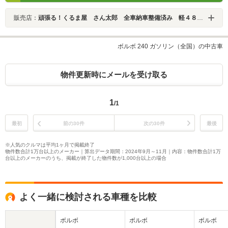
販売店：
頑張る！くるま屋 さん太郎 全車納車整備済み 軽４８分納車
ボルボ 240 ガソリン（全国）の中古車
物件更新時にメールを受け取る
1
/1
最初
前の30件
次の30件
最後
※人気のクルマは平均1ヶ月で掲載終了
物件数合計1万台以上のメーカー｜算出データ期間：2024年9月～11月｜内容：物件数合計1万
台以上のメーカーのうち、掲載が終了した物件数が1,000台以上の場合
よく一緒に検討される車種を比較
ボルボ
ボルボ
ボルボ