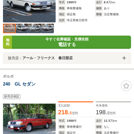
年式
1989
年
走行
8.0
万km
車検
車検整備無
修復
あり
保証
保証無
整備
法定整備無
住所
埼玉県春日部市
今すぐ在庫確認・見積依頼
無
電話する
料
販売店：
アール・フリークス 春日部店
ボルボ
240 GL セダン
販売店保証
支払総額
本体価格
218.
198.
5
0
万円
万円
年式
1988
年
走行
12.3
万km
車検
車検整備付
修復
なし
保証
保証付
整備
法定整備付