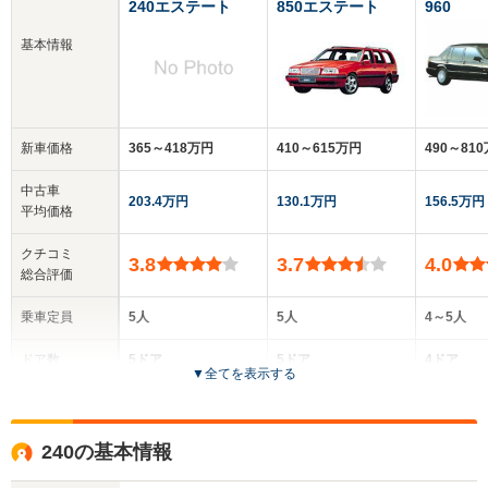
240エステート
850エステート
960
基本情報
新車価格
365～418万円
410～615万円
490～81
中古車
203.4万円
130.1万円
156.5万円
平均価格
クチコミ
3.8
3.7
4.0
総合評価
乗車定員
5人
5人
4～5人
ドア数
5ドア
5ドア
4ドア
▼
全てを表示する
全高
全高
全高
1.48m～1.5m
1.44m～1.46m
1.44m
240の基本情報