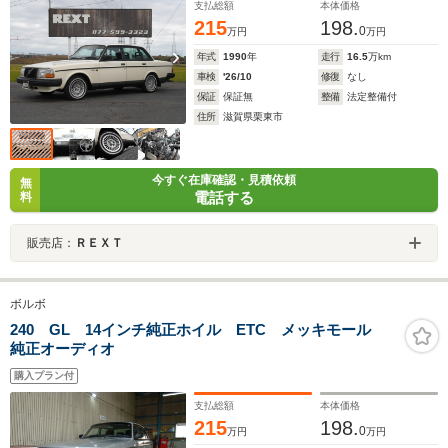
支払総額
本体価格
215
198.
0
万円
万円
年式
1990
年
走行
16.5
万km
車検
'26/10
修復
なし
保証
保証無
整備
法定整備付
住所
滋賀県栗東市
今すぐ在庫確認・見積依頼
無
電話する
料
販売店：
ＲＥＸＴ
ボルボ
240 GL 14インチ純正ホイル ETC メッキモール
純正オーディオ
購入プラン付
支払総額
本体価格
215
198.
0
万円
万円