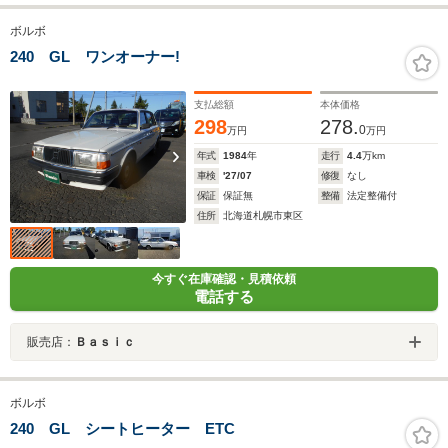
ボルボ
240 GL ワンオーナー!
支払総額
本体価格
298
278.
0
万円
万円
年式
1984
年
走行
4.4
万km
車検
'27/07
修復
なし
保証
保証無
整備
法定整備付
住所
北海道札幌市東区
今すぐ在庫確認・見積依頼
電話する
販売店：
Ｂａｓｉｃ
ボルボ
240 GL シートヒーター ETC