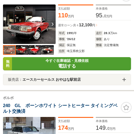
支払総額
本体価格
110
95.
0
万円
万円
12,100
通常ローン
月々
円
年式
1991
年
走行
28.3
万km
車検
'26/12
修復
あり
保証
保証無
整備
法定整備無
住所
埼玉県秩父郡
今すぐ在庫確認・見積依頼
無
電話する
料
販売店：
エースカーセールス おやはな駅前店
ボルボ
240 GL ボーンホワイト シートヒーター タイミングベ
ルト交換済
支払総額
本体価格
174
149.
0
万円
万円