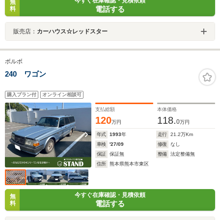
今すぐ在庫確認・見積依頼
無
電話する
料
販売店：
カーハウス☆レッドスター
ボルボ
240 ワゴン
購入プラン付
オンライン相談可
支払総額
本体価格
120
118.
0
万円
万円
年式
1993
年
走行
21.2
万Km
車検
'27/09
修復
なし
保証
保証無
整備
法定整備無
住所
熊本県熊本市東区
今すぐ在庫確認・見積依頼
無
電話する
料