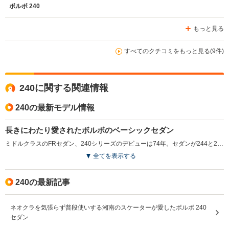
ボルボ 240
もっと見る
すべてのクチコミをもっと見る(9件)
240に関する関連情報
240の最新モデル情報
長きにわたり愛されたボルボのベーシックセダン
ミドルクラスのFRセダン、240シリーズのデビューは74年。セダンが244と264と呼ばれた。これはボルボが83年までシリーズ名＋エンジン気筒数＋ドア数、という法則に従って車名をつけていたからだ。つまり、244は200シリーズの4気筒エンジン、ドア数4枚＝セダン、という具合。240シリーズが画期的であったのは、ボルボ＝安全車というイメージを決定づけたことにある。大きなフロントバンパーはショック吸収式で、72年に発表したボルボの安全装備コンセプトカーから採り入れたものだ。80年代以降は2.3Lの直4をメインユニットとし、1.7Lの直4を搭載するモデルも存在する。(1989.10)
全てを表示する
240の最新記事
ネオクラを気張らず普段使いする湘南のスケーターが愛したボルボ 240
セダン