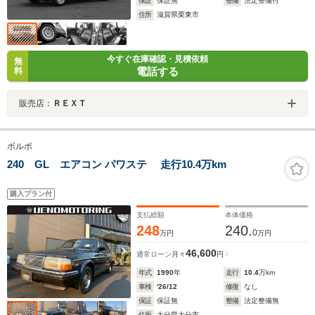
保証
保証無
整備
法定整備付
住所
滋賀県栗東市
今すぐ在庫確認・見積依頼
無
電話する
料
販売店：
ＲＥＸＴ
ボルボ
240 GL エアコン パワステ 走行10.4万km
購入プラン付
支払総額
本体価格
248
240.
0
万円
万円
46,600
通常ローン
月々
円
年式
1990
年
走行
10.4
万km
車検
'26/12
修復
なし
保証
保証無
整備
法定整備無
住所
大分県大分市