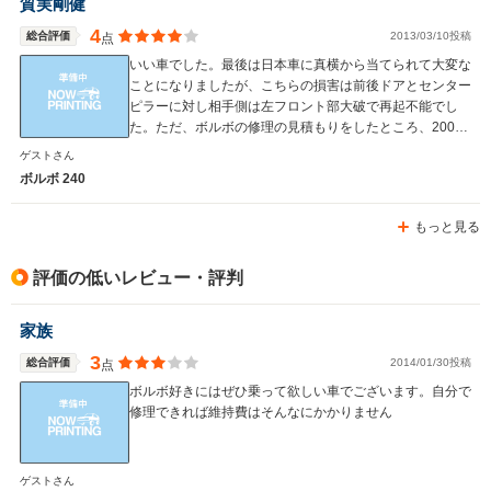
質実剛健
4
総合評価
2013/03/10投稿
点
いい車でした。最後は日本車に真横から当てられて大変な
ことになりましたが、こちらの損害は前後ドアとセンター
ピラーに対し相手側は左フロント部大破で再起不能でし
た。ただ、ボルボの修理の見積もりをしたところ、200万
を軽く超えてたのにはビビリましたが（笑）
ゲストさん
ボルボ 240
もっと見る
評価の低いレビュー・評判
家族
3
総合評価
2014/01/30投稿
点
ボルボ好きにはぜひ乗って欲しい車でございます。自分で
修理できれば維持費はそんなにかかりません
ゲストさん