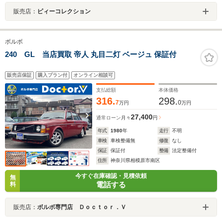
販売店：
ピィーコレクション
ボルボ
240 GL 当店買取 帝人 丸目二灯 ベージュ 保証付
販売店保証
購入プラン付
オンライン相談可
支払総額
本体価格
316.
298.
7
0
万円
万円
27,400
通常ローン
月々
円
年式
1980
年
走行
不明
車検
車検整備無
修復
なし
保証
保証付
整備
法定整備付
住所
神奈川県相模原市南区
今すぐ在庫確認・見積依頼
無
電話する
料
販売店：
ボルボ専門店 Ｄｏｃｔｏｒ．Ｖ