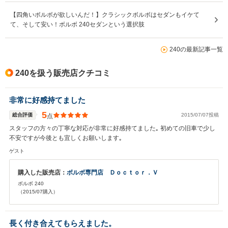
【四角いボルボが欲しいんだ！】クラシックボルボはセダンもイケて
て、そして安い！ボルボ 240セダンという選択肢
240の最新記事一覧
240を扱う販売店クチコミ
非常に好感持てました
5
総合評価
2015/07/07投稿
点
スタッフの方々の丁寧な対応が非常に好感持てました｡ 初めての旧車で少し
不安ですが今後とも宜しくお願いします｡
ゲスト
購入した販売店：
ボルボ専門店 Ｄｏｃｔｏｒ．Ｖ
ボルボ 240
（2015/07購入）
長く付き合えてもらえました。