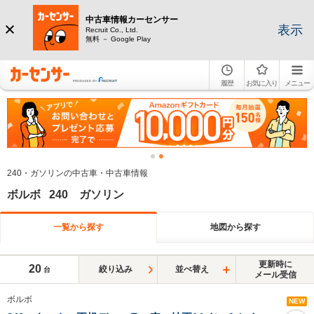
中古車情報カーセンサー
表示
Recruit Co., Ltd.
無料 － Google Play
履歴
お気に入り
メニュー
240・ガソリンの中古車・中古車情報
ボルボ 240 ガソリン
一覧から探す
地図から探す
更新時に
20
絞り込み
並べ替え
台
メール受信
ボルボ
NEW