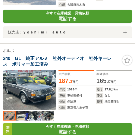
住所
大阪府茨木市
今すぐ在庫確認・見積依頼
電話する
販売店：
ｙｏｓｈｉｍｉ ａｕｔｏ
ボルボ
240 GL 純正アルミ 社外オーディオ 社外キーレ
ス ポリマー加工済み
支払総額
本体価格
187.
165.
3
0
万円
万円
年式
1989
年
走行
17.8
万km
車検
車検整備付
修復
なし
保証
保証無
整備
法定整備付
住所
東京都八王子市
今すぐ在庫確認・見積依頼
無
電話する
料