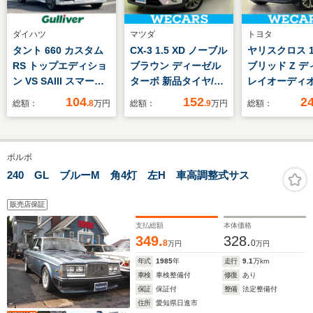
ダイハツ
マツダ
トヨタ
タント 660 カスタム
CX-3 1.5 XD ノーブル
ヤリスクロス 1
RS トップエディショ
ブラウン ディーゼル
ブリッド Z デ
ン VS SAIII スマート
ターボ 新品タイヤ/純
レイオーディオ
アシストIII/衝突軽減
正 SDナビ/衝突安全装
8インチ/トヨ
104
152
2
総額：
.8
万円
総額：
.9
万円
総額：
システム/レーンキー
置/シートヒーター 前
ティセンス/シ
プアシスト/オートマ
席/車線逸脱防止支援
ーター 前席/
チックハイビーム/社
システム/シート ハー
ックビューモニ
ボルボ
外SDナビ/バックカメ
フレザー/ドライブレ
車線逸脱防止
ラ/前方ドライブレコ
コーダー 前後/USBジ
テム/シート 
240 GL ブルーM 角4灯 左H 車高調整式サス
ーダー/両側パワース
ャック/Bluetooth接
ザー/ドライブ
ライドドア/運転席シ
続/ETC
ダー 社外
販売店保証
ートヒーター/ETC
支払総額
本体価格
349.
328.
8
0
万円
万円
年式
1985
年
走行
9.1
万km
車検
車検整備付
修復
あり
保証
保証付
整備
法定整備付
住所
愛知県日進市