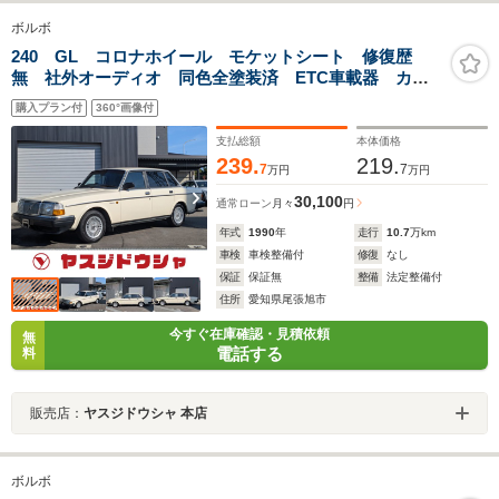
ボルボ
240 GL コロナホイール モケットシート 修復歴
無 社外オーディオ 同色全塗装済 ETC車載器 カー
センサー認定済
購入プラン付
360°画像付
支払総額
本体価格
239.
219.
7
7
万円
万円
30,100
通常ローン
月々
円
年式
1990
年
走行
10.7
万km
車検
車検整備付
修復
なし
保証
保証無
整備
法定整備付
住所
愛知県尾張旭市
今すぐ在庫確認・見積依頼
無
電話する
料
販売店：
ヤスジドウシャ 本店
ボルボ