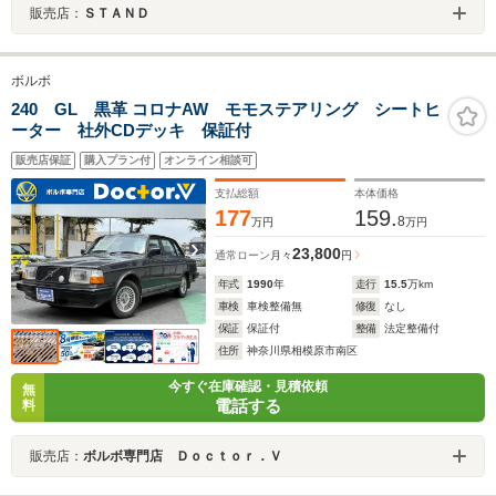
販売店：
ＳＴＡＮＤ
ボルボ
240 GL 黒革 コロナAW モモステアリング シートヒ
ーター 社外CDデッキ 保証付
販売店保証
購入プラン付
オンライン相談可
支払総額
本体価格
177
159.
8
万円
万円
23,800
通常ローン
月々
円
年式
1990
年
走行
15.5
万km
車検
車検整備無
修復
なし
保証
保証付
整備
法定整備付
住所
神奈川県相模原市南区
今すぐ在庫確認・見積依頼
無
電話する
料
販売店：
ボルボ専門店 Ｄｏｃｔｏｒ．Ｖ