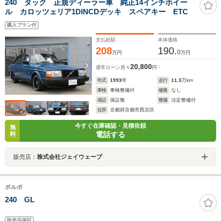
240 タック 正規ディーラー車 純正14インチホイー
ル カロッツェリア1DINCDデッキ スペアキー ETC
購入プラン付
支払総額
本体価格
208
190.
0
万円
万円
20,800
通常ローン
月々
円
年式
1993
年
走行
11.3
万km
車検
車検整備付
修復
なし
保証
保証無
整備
法定整備付
住所
京都府京都市西京区
今すぐ在庫確認・見積依頼
無
電話する
料
販売店：
株式会社ジェイウェーブ
ボルボ
240 GL
販売店保証