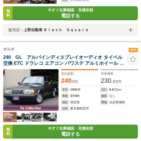
今すぐ在庫確認・見積依頼
無
電話する
料
販売店：
上野自動車 Ｂｌａｃｋ Ｓｑｕａｒｅ
ボルボ
NEW
240 GL アルパインディスプレイオーディオ タイベル
交換 ETC ドラレコ エアコン パワステ アルミホイール デ
ィーラー車 修復歴無 記録簿
支払総額
本体価格
240
230.
0
万円
万円
年式
1992
年
走行
8.8
万km
車検
'27/09
修復
なし
保証
保証無
整備
法定整備無
住所
東京都町田市
今すぐ在庫確認・見積依頼
無
電話する
料