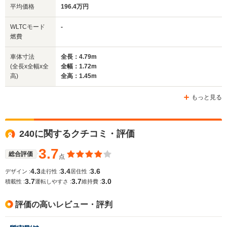
平均価格
196.4万円
全幅
全幅
全
サイズ
1.72m
1.76m
1.
全長
全長
WLTCモード
-
(全長x全幅x全高)
4.79m
4.71m
4.87m
燃費
車体寸法
全長：4.79m
(全長x全幅x全
全幅：1.72m
ホイールベース
ホイールベース
ホイー
高)
全高：1.45m
-m
-m
もっと見る
WLTCモード
240に関するクチコミ・評価
-
-
-
燃費
3.7
総合評価
点
4.3
3.4
3.6
デザイン :
走行性 :
居住性 :
3.7
3.7
3.0
排気量
2316cc
2318～2434cc
2473～29
積載性 :
運転しやすさ :
維持費 :
駆動方式
FR
FF
FR
評価の高いレビュー・評判