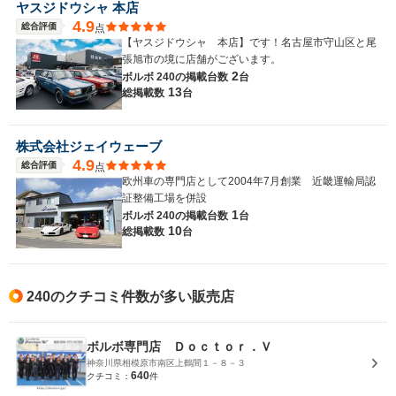
ヤスジドウシャ 本店
4.9
総合評価
点
【ヤスジドウシャ 本店】です！名古屋市守山区と尾
張旭市の境に店舗がございます。
2
ボルボ 240の
掲載台数
台
13
総掲載数
台
株式会社ジェイウェーブ
4.9
総合評価
点
欧州車の専門店として2004年7月創業 近畿運輸局認
証整備工場を併設
1
ボルボ 240の
掲載台数
台
10
総掲載数
台
240のクチコミ件数が多い販売店
ボルボ専門店 Ｄｏｃｔｏｒ．Ｖ
神奈川県相模原市南区上鶴間１－８－３
640
クチコミ：
件