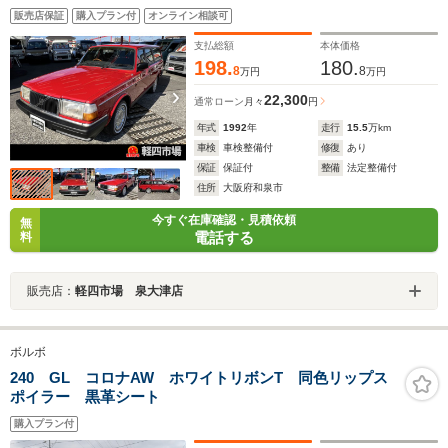
イヤ・ETC・エアコン・パワステ・パワーウィンドウ
販売店保証
購入プラン付
オンライン相談可
支払総額
本体価格
198.
180.
8
8
万円
万円
22,300
通常ローン
月々
円
年式
1992
年
走行
15.5
万km
車検
車検整備付
修復
あり
保証
保証付
整備
法定整備付
住所
大阪府和泉市
今すぐ在庫確認・見積依頼
無
電話する
料
販売店：
軽四市場 泉大津店
ボルボ
240 GL コロナAW ホワイトリボンT 同色リップス
ポイラー 黒革シート
購入プラン付