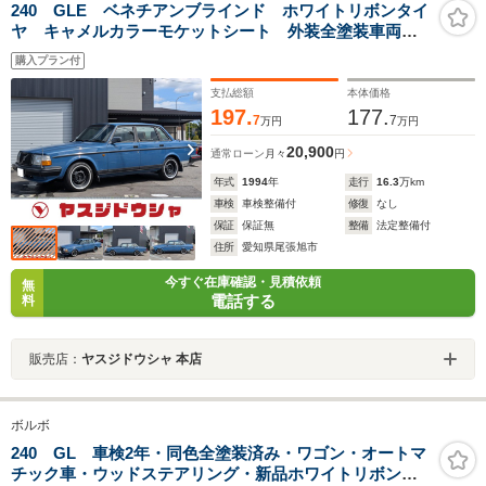
240 GLE ベネチアンブラインド ホワイトリボンタイ
ヤ キャメルカラーモケットシート 外装全塗装車両
社外オーディオ Bluetooth接続 ETC車載器 カーセン
購入プラン付
サー認定済
支払総額
本体価格
197.
177.
7
7
万円
万円
20,900
通常ローン
月々
円
年式
1994
年
走行
16.3
万km
車検
車検整備付
修復
なし
保証
保証無
整備
法定整備付
住所
愛知県尾張旭市
今すぐ在庫確認・見積依頼
無
電話する
料
販売店：
ヤスジドウシャ 本店
ボルボ
240 GL 車検2年・同色全塗装済み・ワゴン・オートマ
チック車・ウッドステアリング・新品ホワイトリボンタ