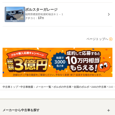
ボルスターガレージ
福岡県糟屋郡粕屋町柚須８１－１
17
クチコミ：
件
ページトップへ
中古車トップ
中古車検索：メーカー一覧
ボルボの中古車
全国のボルボ
240の中古車
24
メーカーから中古車を探す