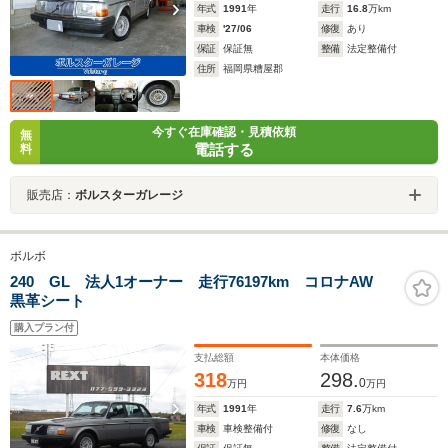
年式
1991
年
走行
16.8
万km
車検
'27/06
修復
あり
保証
保証無
整備
法定整備付
住所
福岡県糟屋郡
今すぐ在庫確認・見積依頼
無
電話する
料
販売店：
ボルスターガレージ
ボルボ
240 GL 法人1オーナー 走行76197km コロナAW
黒革シート
購入プラン付
支払総額
本体価格
318
298.
0
万円
万円
年式
1991
年
走行
7.6
万km
車検
車検整備付
修復
なし