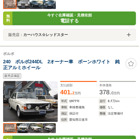
今すぐ在庫確認・見積依頼
無
電話する
料
販売店：
カーハウス☆レッドスター
ボルボ
240 ボルボ244DL 2オーナー車 ボーンホワイト 純
正アルミホイール
販売店保証
支払総額
本体価格
401.
378.
2
0
万円
万円
年式
1977
年
走行
3.7
万km
車検
車検整備無
修復
なし
保証
保証付
整備
法定整備付
住所
愛知県日進市