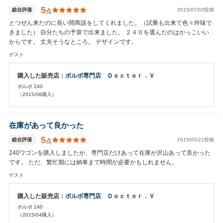
5
総合評価
2015/07/03投稿
点
とつぜん来たのに長い間商談をしてくれました。（試乗も出来て色々吟味で
きました） 自分たちの予算で出来ました。 ２４０を選んだのはかっこいい
からです。 丈夫そうなところ。 デザインです。
ゲスト
購入した販売店：
ボルボ専門店 Ｄｏｃｔｏｒ．Ｖ
ボルボ 240
（2015/06購入）
在庫があって良かった
5
総合評価
2015/05/21投稿
点
240ワゴンを購入しましたが、専門店だけあって在庫が沢山あって良かった
です。 ただ、繁忙期には納車まで時間が必要かもしれません。
ゲスト
購入した販売店：
ボルボ専門店 Ｄｏｃｔｏｒ．Ｖ
ボルボ 240
（2015/04購入）