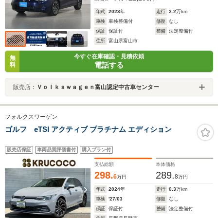
年式
2023
年
走行
2.2
万km
車検
車検整備付
修復
なし
保証
保証付
整備
法定整備付
住所
富山県富山市
今すぐ在庫確認・見積依頼
無
電話する
料
販売店：
Ｖｏｌｋｓｗａｇｅｎ富山認定中古車センター
フォルクスワーゲン
ゴルフ eTSI アクティブ プラチナム エディション
販売店保証
車両品質評価書付
購入プラン付
支払総額
本体価格
298.
289.
6
8
万円
万円
年式
2024
年
走行
0.3
万km
車検
'27/03
修復
なし
保証
保証付
整備
法定整備付