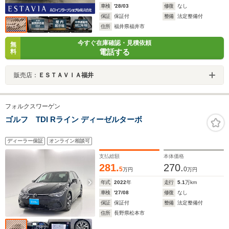
車検
'28/03
修復
なし
保証
保証付
整備
法定整備付
住所
福井県福井市
今すぐ在庫確認・見積依頼
無
電話する
料
販売店：
ＥＳＴＡＶＩＡ福井
フォルクスワーゲン
ゴルフ TDI Rライン ディーゼルターボ
ディーラー保証
オンライン相談可
支払総額
本体価格
281.
270.
5
0
万円
万円
年式
2022
年
走行
5.1
万km
車検
'27/08
修復
なし
保証
保証付
整備
法定整備付
住所
長野県松本市