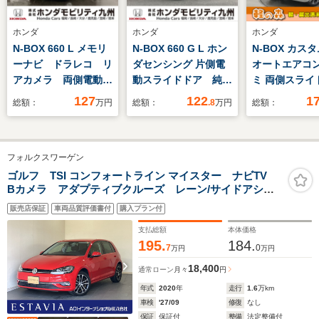
ホンダ
ホンダ
ホンダ
N-BOX 660 L メモリ
N-BOX 660 G L ホン
N-BOX カスタ
ーナビ ドラレコ リ
ダセンシング 片側電
オートエアコン
アカメラ 両側電動ス
動スライドドア 純正
ミ 両側スライ
ライドドア
ナビ フルセグ
片側電動ドア 
127
122
1
総額：
万円
総額：
.8
万円
総額：
ETC シートヒーター
ッドライト ア
ングストップ 
減ブレーキ ク
フォルクスワーゲン
コントロール 
ヒーター スマ
ゴルフ TSI コンフォートライン マイスター ナビTV
Bカメラ アダプティブクルーズ レーン/サイドアシス
ー プッシュス
ト デジタルメーター スマホインターフェース LED
販売店保証
車両品質評価書付
購入プラン付
オートハイビーム 17AW スマートキー2個 ワンオー
ナ
支払総額
本体価格
195.
184.
7
0
万円
万円
18,400
通常ローン
月々
円
年式
2020
年
走行
1.6
万km
車検
'27/09
修復
なし
保証
保証付
整備
法定整備付