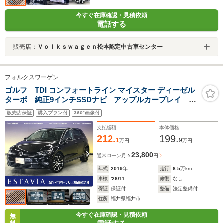
今すぐ在庫確認・見積依頼
電話する
販売店：
Ｖｏｌｋｓｗａｇｅｎ松本認定中古車センター
フォルクスワーゲン
ゴルフ TDI コンフォートライン マイスター ディーゼル
ターボ 純正9インチSSDナビ アップルカープレイ ア
ンドロイドオート BTオーディオ USB LEDオートラ
販売店保証
購入プラン付
360°画像付
イト バックカメラ 前後ソナー オートホールド ス
マートキー ワンオーナー車両 ETC
支払総額
本体価格
212.
199.
1
9
万円
万円
23,800
通常ローン
月々
円
年式
2019
年
走行
6.5
万km
車検
'26/11
修復
なし
保証
保証付
整備
法定整備付
住所
福井県福井市
今すぐ在庫確認・見積依頼
無