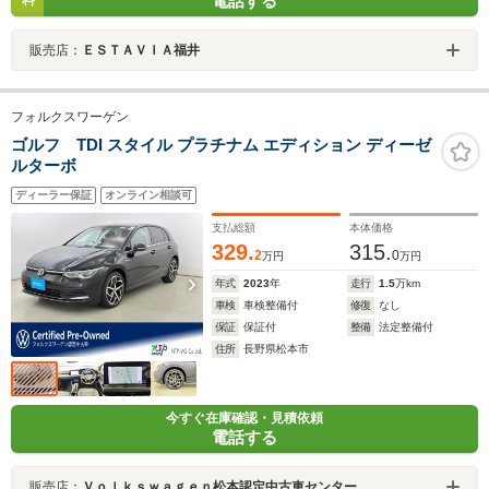
電話する
料
販売店：
ＥＳＴＡＶＩＡ福井
フォルクスワーゲン
ゴルフ TDI スタイル プラチナム エディション ディーゼ
ルターボ
ディーラー保証
オンライン相談可
支払総額
本体価格
329.
315.
2
0
万円
万円
年式
2023
年
走行
1.5
万km
車検
車検整備付
修復
なし
保証
保証付
整備
法定整備付
住所
長野県松本市
今すぐ在庫確認・見積依頼
電話する
販売店：
Ｖｏｌｋｓｗａｇｅｎ松本認定中古車センター