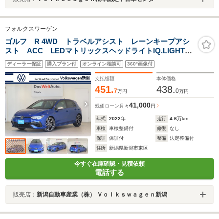
フォルクスワーゲン
ゴルフ R 4WD トラベルアシスト レーンキープアシ
スト ACC LEDマトリックスヘッドライトIQ.LIGHT
オートホールド機能 パドルシフト インテリアアンビ
ディーラー保証
購入プラン付
オンライン相談可
360°画像付
エントライト デジタルメータークラスター
支払総額
本体価格
451.
438.
7
0
万円
万円
41,000
残価ローン
月々
円
年式
2022
年
走行
4.6
万km
車検
車検整備付
修復
なし
保証
保証付
整備
法定整備付
住所
新潟県新潟市東区
今すぐ在庫確認・見積依頼
電話する
販売店：
新潟自動車産業（株） Ｖｏｌｋｓｗａｇｅｎ新潟