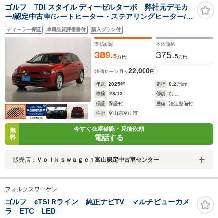
ゴルフ TDI スタイル ディーゼルターボ 弊社元デモカ
ー/認定中古車/シートヒーター・ステアリングヒーター/純
正ナビDiscover(CarPlay対応)/Travel Assist/LEDマトリ
ディーラー保証
車両品質評価書付
購入プラン付
ックスヘッドライト(IQ.LIHGT)/ヘッドアップディスプレ
イ/17インチアルミホイール
支払総額
本体価格
389.
375.
5
5
万円
万円
22,000
残価ローン
月々
円
年式
2025
年
走行
0.2
万km
車検
'28/12
修復
なし
保証
保証付
整備
法定整備付
住所
富山県富山市
今すぐ在庫確認・見積依頼
無
電話する
料
販売店：
Ｖｏｌｋｓｗａｇｅｎ富山認定中古車センター
フォルクスワーゲン
ゴルフ eTSI Rライン 純正ナビTV マルチビューカメ
ラ ETC LED