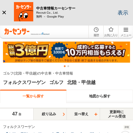
中古車情報カーセンサー
表示
Recruit Co., Ltd.
無料 － Google Play
履歴
お気に入り
メニュー
ゴルフ(北陸・甲信越)の中古車・中古車情報
フォルクスワーゲン ゴルフ 北陸・甲信越
一覧から探す
地図から探す
更新時に
47
絞り込み
並べ替え
台
メール受信
フォルクスワーゲン
PR