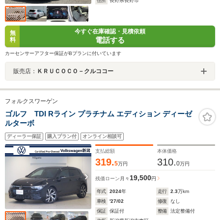
住所
長野県長野市
今すぐ在庫確認・見積依頼
無
電話する
料
カーセンサーアフター保証がBプランに付いています
販売店：
ＫＲＵＣＯＣＯ－クルココー
フォルクスワーゲン
ゴルフ TDI Rライン プラチナム エディション ディーゼ
ルターボ
ディーラー保証
購入プラン付
オンライン相談可
支払総額
本体価格
319.
310.
5
0
万円
万円
19,500
残価ローン
月々
円
年式
2024
年
走行
2.3
万km
車検
'27/02
修復
なし
保証
保証付
整備
法定整備付