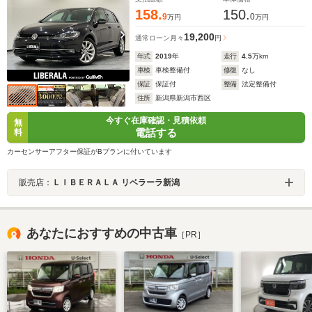
ト
158.
150.
9
0
万円
万円
19,200
通常ローン
月々
円
年式
2019
年
走行
4.5
万km
車検
車検整備付
修復
なし
保証
保証付
整備
法定整備付
住所
新潟県新潟市西区
今すぐ在庫確認・見積依頼
無
電話する
料
カーセンサーアフター保証がBプランに付いています
販売店：
ＬＩＢＥＲＡＬＡ リベラーラ新潟
あなたにおすすめの中古車
［PR］