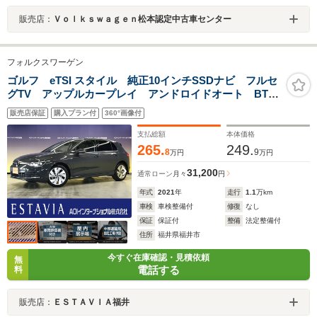
販売店：
Ｖｏｌｋｓｗａｇｅｎ松本認定中古車センター
フォルクスワーゲン
ゴルフ eTSI スタイル 純正10インチSSDナビ フルセ
グTV アップルカープレイ アンドロイドオート BTオ
ーディオ USB ヘッドアップディスプレイ シートヒ
販売店保証
購入プラン付
360°画像付
ーター ステアリングヒーター バックカメラ 純正17
インチAW ETC
支払総額
本体価格
265.
249.
8
9
万円
万円
31,200
通常ローン
月々
円
年式
2021
年
走行
1.1
万km
車検
車検整備付
修復
なし
保証
保証付
整備
法定整備付
住所
福井県福井市
今すぐ在庫確認・見積依頼
無
電話する
料
販売店：
ＥＳＴＡＶＩＡ福井