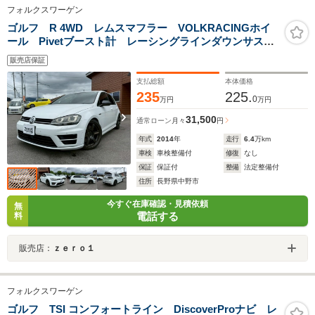
フォルクスワーゲン
ゴルフ R 4WD レムスマフラー VOLKRACINGホイ
ール Pivetブースト計 レーシングラインダウンサス
スモークテール デジタルインナーイラー ナビ ETC
販売店保証
支払総額
本体価格
235
225.
0
万円
万円
31,500
通常ローン
月々
円
年式
2014
年
走行
6.4
万km
車検
車検整備付
修復
なし
保証
保証付
整備
法定整備付
住所
長野県中野市
今すぐ在庫確認・見積依頼
無
電話する
料
販売店：
ｚｅｒｏ１
フォルクスワーゲン
ゴルフ TSI コンフォートライン DiscoverProナビ レ