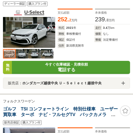
ディーラー保証
購入プラン付
支払総額
本体価格
252.
239.
2
8
万円
万円
年式
2021
年
走行
3.4
万km
車検
車検整備付
修復
なし
保証
保証付
整備
法定整備付
住所
新潟県見附市
今すぐ在庫確認・見積依頼
無
電話する
料
販売店：
ホンダカーズ越後中央 Ｕ－Ｓｅｌｅｃｔ越後中央
フォルクスワーゲン
ゴルフ TSI コンフォートライン 特別仕様車 ユーザー
買取車 ターボ ナビ・フルセグTV バックカメラ ア
ダプティブクルーズコントロール HIDヘッドランプ 衝
販売店保証
購入プラン付
突被害軽減システム ETC2.0 BT接続 スマートキー
プッシュスタート
支払総額
本体価格