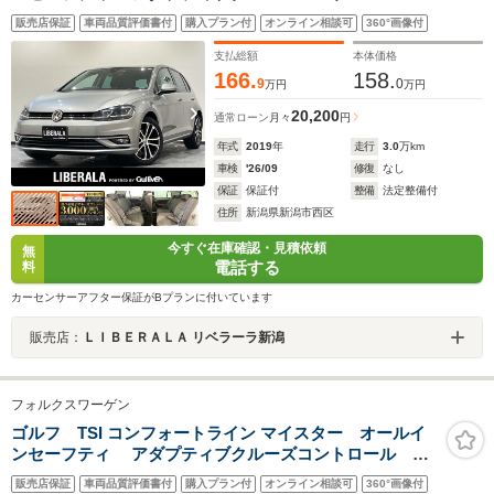
ーンキープアシストシステム Volkswagen純正インフォテ
販売店保証
車両品質評価書付
購入プラン付
オンライン相談可
360°画像付
イメントシステムDiscover Pro 地デジTV受信 ドライブ
レコーダー LEDヘッドライト ETC2.0
支払総額
本体価格
166.
158.
9
0
万円
万円
20,200
通常ローン
月々
円
年式
2019
年
走行
3.0
万km
車検
'26/09
修復
なし
保証
保証付
整備
法定整備付
住所
新潟県新潟市西区
今すぐ在庫確認・見積依頼
無
電話する
料
カーセンサーアフター保証がBプランに付いています
販売店：
ＬＩＢＥＲＡＬＡ リベラーラ新潟
フォルクスワーゲン
ゴルフ TSI コンフォートライン マイスター オールイ
ンセーフティ アダプティブクルーズコントロール レ
ーンキープアシストシステム Volkswagen純正インフォテ
販売店保証
車両品質評価書付
購入プラン付
オンライン相談可
360°画像付