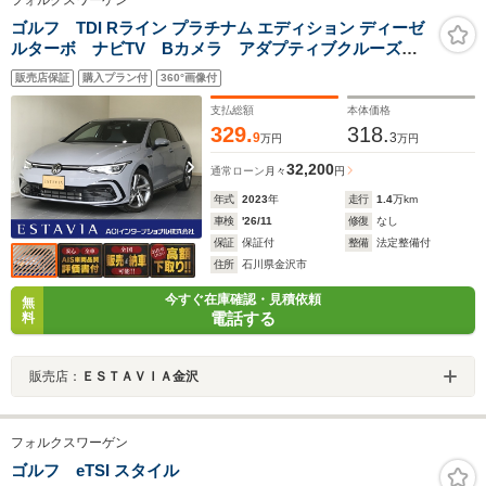
フォルクスワーゲン
ゴルフ TDI Rライン プラチナム エディション ディーゼ
ルターボ ナビTV Bカメラ アダプティブクルーズ
レーンアシスト LEDオートライト シートヒーター
販売店保証
購入プラン付
360°画像付
ステアリングヒーター デジタルメーター カープレ
イ アンドロイドオート スマートキー2個
支払総額
本体価格
329.
318.
9
3
万円
万円
32,200
通常ローン
月々
円
年式
2023
年
走行
1.4
万km
車検
'26/11
修復
なし
保証
保証付
整備
法定整備付
住所
石川県金沢市
今すぐ在庫確認・見積依頼
無
電話する
料
販売店：
ＥＳＴＡＶＩＡ金沢
フォルクスワーゲン
ゴルフ eTSI スタイル