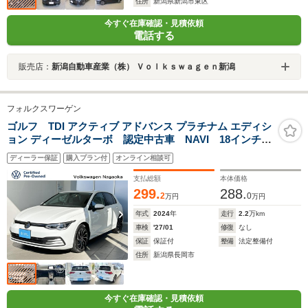
住所
新潟県新潟市東区
今すぐ在庫確認・見積依頼
電話する
販売店：
新潟自動車産業（株） Ｖｏｌｋｓｗａｇｅｎ新潟
フォルクスワーゲン
ゴルフ TDI アクティブ アドバンス プラチナム エディシ
ョン ディーゼルターボ 認定中古車 NAVI 18インチ
AW LEDヘッドライト デジタルメーター トラベル
ディーラー保証
購入プラン付
オンライン相談可
アシスト リアビューカメラ オートホールド スマー
トエントリー
支払総額
本体価格
299.
288.
2
0
万円
万円
年式
2024
年
走行
2.2
万km
車検
'27/01
修復
なし
保証
保証付
整備
法定整備付
住所
新潟県長岡市
今すぐ在庫確認・見積依頼