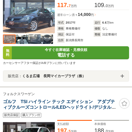
117.
109.
7
0
万円
万円
14,000
通常ローン
月々
円
年式
2017
年
走行
6.6
万km
車検
車検整備付
修復
なし
保証
保証付
整備
法定整備付
住所
新潟県長岡市
今すぐ在庫確認・見積依頼
無
電話する
料
カーセンサーアフター保証がA/Bプランに付いています
販売店：
くるま広場 長岡マイカープラザ（株）
フォルクスワーゲン
ゴルフ TSI ハイライン テック エディション アダプテ
ィブクルーズコントロール/LEDヘッドライト/デジタルメ
ーター/ナビ/TV/Bluetooth/Apple
販売店保証
購入プラン付
CarPuley/AndoroidAuto/ETC/特別仕様車専用17インチア
ルミホイール/ドライブレコーダー
支払総額
本体価格
197.
188.
5
0
万円
万円