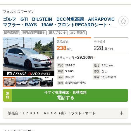
フォルクスワーゲン
ゴルフ GTI BILSTEIN DCC付車高調・AKRAPOVIC
マフラー・RAYS 19AW・フロントRECAROシート・フ
ロント RacingLine st2ブレーキキット・リア HHCビ
販売店保証
車両品質評価書付
購入プラン付
360°画像付
ックローターキット
支払総額
本体価格
238
228.
0
万円
万円
29,100
通常ローン
月々
円
年式
2016
年
走行
9.2
万km
車検
'27/03
修復
なし
保証
保証付
整備
法定整備付
住所
山梨県南巨摩郡
今すぐ在庫確認・見積依頼
無
電話する
料
販売店：
Ｔｒｕｓｔ ａｕｔｏ（有）トラスト・オート