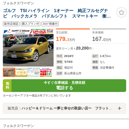
フォルクスワーゲン
ゴルフ TSI ハイライン 1オーナー 純正フルセグナ
ビ バックカメラ パドルシフト スマートキー 衝突
軽減ブレーキ レーンキープアシスト BSM オートラ
販売店保証
購入プラン付
360°画像付
イト ACC AppleCarPlay AndroidAuto フォグライ
ト前後 純正AW ETC
支払総額
本体価格
179.
167.
3
0
万円
万円
20,200
通常ローン
月々
円
年式
2018
年
走行
1.0
万km
車検
'27/03
修復
なし
保証
保証付
整備
法定整備付
住所
富山県富山市
今すぐ在庫確認・見積依頼
無
電話する
料
カーセンサーアフター保証がBプランに付いています
販売店：
ハッピー＆ドリーム ー夢と幸せの取扱い店ー フラット７富山
フォルクスワーゲン