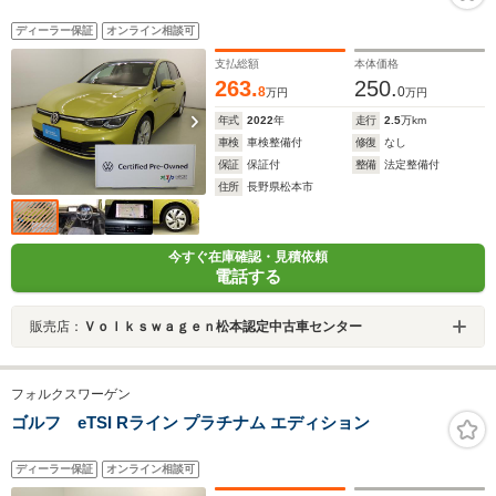
ディーラー保証
オンライン相談可
支払総額
本体価格
263.
250.
8
0
万円
万円
年式
2022
年
走行
2.5
万km
車検
車検整備付
修復
なし
保証
保証付
整備
法定整備付
住所
長野県松本市
今すぐ在庫確認・見積依頼
電話する
販売店：
Ｖｏｌｋｓｗａｇｅｎ松本認定中古車センター
フォルクスワーゲン
ゴルフ eTSI Rライン プラチナム エディション
ディーラー保証
オンライン相談可