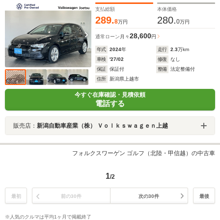
ーズコントロール リアビューカメラ
支払総額
本体価格
289.
280.
8
0
万円
万円
28,600
通常ローン
月々
円
年式
2024
年
走行
2.3
万km
車検
'27/02
修復
なし
保証
保証付
整備
法定整備付
住所
新潟県上越市
今すぐ在庫確認・見積依頼
電話する
販売店：
新潟自動車産業（株） Ｖｏｌｋｓｗａｇｅｎ上越
フォルクスワーゲン ゴルフ（北陸・甲信越）の中古車
1
/2
最初
前の30件
次の30件
最後
※人気のクルマは平均1ヶ月で掲載終了