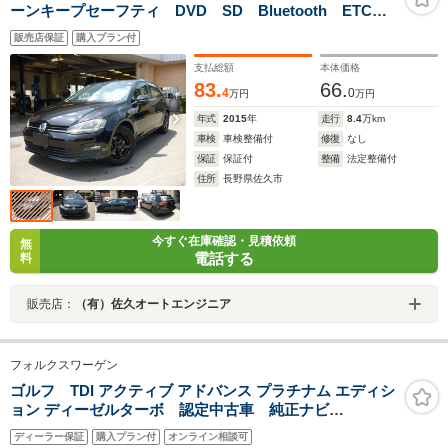
ーンキープセーフティ DVD SD Bluetooth ETC
バックカメラ スペアキー有 タイヤレグノ8分山 内外
販売店保証
購入プラン付
装クリーニング済
支払総額
本体価格
83.
66.
4
0
万円
万円
年式
2015
年
走行
8.4
万km
車検
車検整備付
修復
なし
保証
保証付
整備
法定整備付
住所
長野県佐久市
今すぐ在庫確認・見積依頼
無
電話する
料
販売店：
（有）佐久オートエンジニア
フォルクスワーゲン
ゴルフ TDI アクティブ アドバンス プラチナム エディシ
ョン ディーゼルターボ 認定中古車 純正ナビ
DiscoverPro LEDマトリックスヘッドライト シートヒ
ディーラー保証
購入プラン付
オンライン相談可
ーター ヘッドアップディスプレイ アダプティブクル