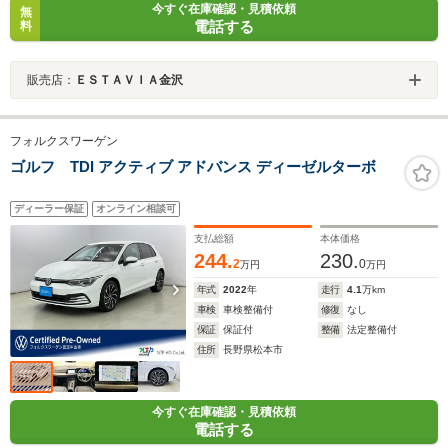
今すぐ在庫確認・見積依頼
無
電話する
料
販売店：
ＥＳＴＡＶＩＡ金沢
フォルクスワーゲン
ゴルフ TDI アクティブ アドバンス ディーゼルターボ
ディーラー保証
オンライン相談可
支払総額
本体価格
244.
230.
2
0
万円
万円
年式
2022
年
走行
4.1
万km
車検
車検整備付
修復
なし
保証
保証付
整備
法定整備付
住所
長野県松本市
今すぐ在庫確認・見積依頼
電話する