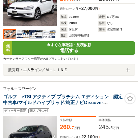
27,000
通常ローン
月々
円
年式
2019
年
走行
4.9
万km
車検
'28/01
修復
なし
保証
保証付
整備
法定整備付
住所
山梨県中巨摩郡
今すぐ在庫確認・見積依頼
無
電話する
料
カーセンサーアフター保証がA/Bプランに付いています
販売店：
エムライン／Ｍ－ＬＩＮＥ
フォルクスワーゲン
ゴルフ eTSI アクティブ プラチナム エディション 認定
中古車/マイルドハイブリッド/純正ナビDiscover
Pro(CarPlay対応)/デジタルメーターコックピット/ヘッド
ディーラー保証
購入プラン付
アップディスプレイ/Travel Asisst/マトリックスヘッドラ
イト(IQ.LIHGT)
支払総額
本体価格
260.
245.
7
5
万円
万円
22,100
残価ローン
月々
円