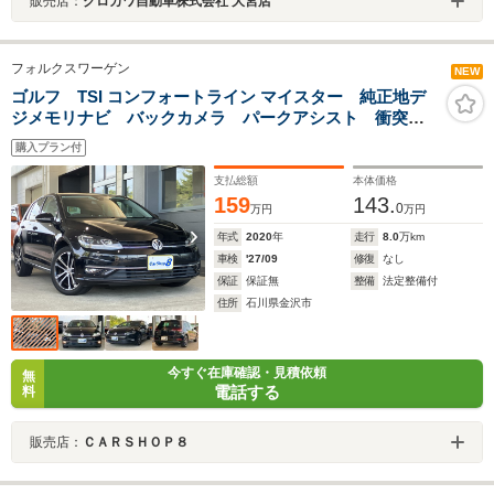
販売店：
クロカワ自動車株式会社 大宮店
フォルクスワーゲン
NEW
ゴルフ TSI コンフォートライン マイスター 純正地デ
ジメモリナビ バックカメラ パークアシスト 衝突軽
減 レーンキープ ブラインドスポット ACC コーナ
購入プラン付
ーセンサー パドルシフト ステアリングリモコン
LEDヘッドライト スマートキー ETC2.0
支払総額
本体価格
159
143.
0
万円
万円
年式
2020
年
走行
8.0
万km
車検
'27/09
修復
なし
保証
保証無
整備
法定整備付
住所
石川県金沢市
今すぐ在庫確認・見積依頼
無
電話する
料
販売店：
ＣＡＲＳＨＯＰ８