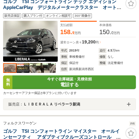
ゴルフ TSI コンフォートライン テック エディション
AppleCarPlay デジタルメータークラスター オートハ
イトコントロール機能付LEDヘッドライト Bluetooth/フ
販売店保証
購入プラン付
オンライン相談可
360°画像付
ルセグTV/CD/DVD アダプティブクルーズコントロー
ル レーンキープアシストシステム スタッドレスセッ
支払総額
本体価格
ト
158.
150.
9
0
万円
万円
19,200
通常ローン
月々
円
年式
2019
年
走行
4.5
万km
車検
車検整備付
修復
なし
保証
保証付
整備
法定整備付
住所
新潟県新潟市西区
今すぐ在庫確認・見積依頼
無
電話する
料
カーセンサーアフター保証がBプランに付いています
販売店：
ＬＩＢＥＲＡＬＡ リベラーラ新潟
フォルクスワーゲン
PR
ゴルフ TSI コンフォートライン マイスター オールイ
ンセーフティ アダプティブクルーズコントロール レ