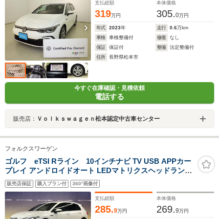
支払総額
本体価格
319
305.
0
万円
万円
年式
2023
年
走行
0.6
万km
車検
車検整備付
修復
なし
保証
保証付
整備
法定整備付
住所
長野県松本市
今すぐ在庫確認・見積依頼
電話する
販売店：
Ｖｏｌｋｓｗａｇｅｎ松本認定中古車センター
フォルクスワーゲン
ゴルフ eTSI Rライン 10インチナビ TV USB APPカー
プレイ アンドロイドオート LEDマトリクスヘッドランプ
ダイナミックコーナリングライト 駐車支援 ヘッドアップ
販売店保証
購入プラン付
360°画像付
ディスプレイ BSM バックカメラ 前後ドラレコ オールイ
ンセーフティ
支払総額
本体価格
285.
269.
9
9
万円
万円