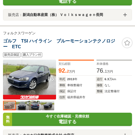
電話する
販売店：
新潟自動車産業（株） Ｖｏｌｋｓｗａｇｅｎ長岡
フォルクスワーゲン
ゴルフ TSI ハイライン ブルーモーションテクノロジ
ー ETC
販売店保証
購入プラン付
支払総額
本体価格
92.
76.
2
1
万円
万円
年式
2013
年
走行
6.3
万km
車検
車検整備付
修復
なし
保証
保証付
整備
法定整備付
住所
福井県福井市
今すぐ在庫確認・見積依頼
無
電話する
料