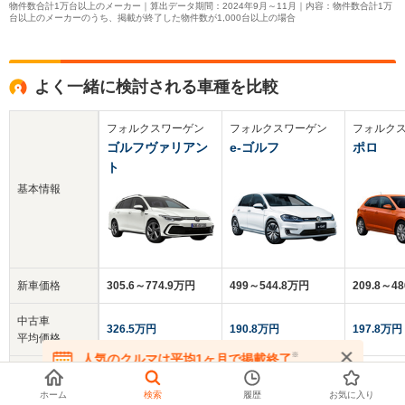
物件数合計1万台以上のメーカー｜算出データ期間：2024年9月～11月｜内容：物件数合計1万
台以上のメーカーのうち、掲載が終了した物件数が1,000台以上の場合
よく一緒に検討される車種を比較
フォルクスワーゲン
フォルクスワーゲン
フォルク
ゴルフヴァリアン
e-ゴルフ
ポロ
ト
基本情報
新車価格
305.6～774.9万円
499～544.8万円
209.8～4
中古車
326.5万円
190.8万円
197.8万円
平均価格
※
人気のクルマは平均1ヶ月で掲載終了
在庫が無くなる前にお問い合わせください
クチコミ
5.0
5.0
3.3
総合評価
ホーム
検索
履歴
お気に入り