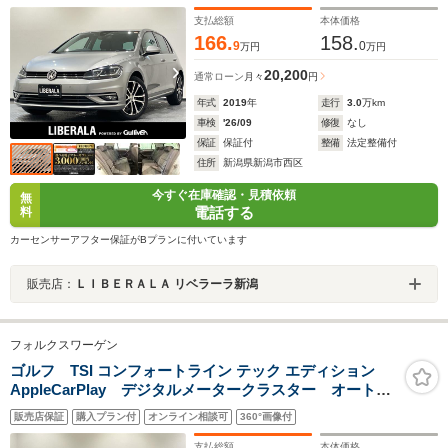
イメントシステムDiscover Pro 地デジTV受信 ドライブ
レコーダー LEDヘッドライト ETC2.0
支払総額
本体価格
166.
158.
9
0
万円
万円
20,200
通常ローン
月々
円
年式
2019
年
走行
3.0
万km
車検
'26/09
修復
なし
保証
保証付
整備
法定整備付
住所
新潟県新潟市西区
今すぐ在庫確認・見積依頼
無
電話する
料
カーセンサーアフター保証がBプランに付いています
販売店：
ＬＩＢＥＲＡＬＡ リベラーラ新潟
フォルクスワーゲン
ゴルフ TSI コンフォートライン テック エディション
AppleCarPlay デジタルメータークラスター オートハ
イトコントロール機能付LEDヘッドライト Bluetooth/フ
販売店保証
購入プラン付
オンライン相談可
360°画像付
ルセグTV/CD/DVD アダプティブクルーズコントロー
ル レーンキープアシストシステム スタッドレスセッ
支払総額
本体価格