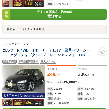
住所
石川県金沢市
今すぐ在庫確認・見積依頼
無
電話する
料
販売店：
ＥＳＴＡＶＩＡ金沢
フォルクスワーゲン
ゴルフ R 4WD 1オーナ ナビTV 黒革パワーシー
ト アダプティブクルーズ レーンアシスト HID
18AW ETC スマートキー2個
販売店保証
車両品質評価書付
購入プラン付
支払総額
本体価格
248.
236.
8
8
万円
万円
25,800
通常ローン
月々
円
年式
2014
年
走行
4.8
万km
車検
'27/03
修復
なし
保証
保証付
整備
法定整備付
住所
石川県金沢市