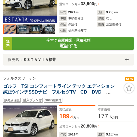
33,900
通常ローン
月々
円
年式
2021
年
走行
3.2
万km
車検
車検整備無
修復
なし
保証
保証付
整備
法定整備付
住所
福井県福井市
今すぐ在庫確認・見積依頼
無
電話する
料
販売店：
ＥＳＴＡＶＩＡ福井
フォルクスワーゲン
NEW
ゴルフ TSI コンフォートライン テック エディション
純正9インチSSDナビ フルセグTV CD DVD
Bluetoothオーディオ アップルカープレイ アンドロイ
販売店保証
購入プラン付
360°画像付
ドオート 衝突軽減ブレーキ レーンキープ ISTOP
オートホールド 純正17インチアルミホイール スマー
支払総額
本体価格
トキー
189.
177.
9
6
万円
万円
20,800
通常ローン
月々
円
年式
2019
年
走行
5.2
万km