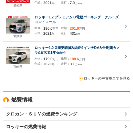
トロール
年式：
2021
走行：
7.9
年
万km
愛知県
ロッキー1.2 プレミアム G電動パーキング クルーズ
コントロール
本体：
190.0
総額：
201.6
万円
万円
年式：
2021
走行：
431
年
km
愛媛県
ロッキー1.0 G衝突軽減&純正9インチDA&全周囲カメ
ラ&ETC&1年保証付
本体：
179.0
総額：
188.6
万円
万円
年式：
2020
走行：
3.1
年
万km
宮崎県
ロッキーの中古車全てを見る
燃費情報
クロカン・ＳＵＶの燃費ランキング
ロッキーの燃費情報