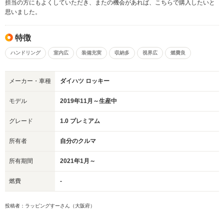
担当の方にもよくしていただき、またの機会があれば、こちらで購入したいと
思いました。
特徴
ハンドリング
室内広
装備充実
収納多
視界広
燃費良
メーカー・車種
ダイハツ ロッキー
モデル
2019年11月～生産中
グレード
1.0 プレミアム
所有者
自分のクルマ
所有期間
2021年1月～
燃費
-
投稿者：ラッピングすーさん（大阪府）