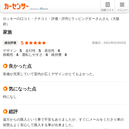
比較リスト
メニュー
ロッキーの口コミ・クチコミ・評価・評判 | ラッピングすーさんさん（大阪
府）
家族
5
総合評価
投稿日：
2021
年
02
月
02
日
5
5
4
デザイン :
走行性 :
居住性 :
4
4
4
積載性 :
運転しやすさ :
維持費 :
良かった点
装備が充実していて室内が広くデザインがとてもよかった。
気になった点
特になし
総評
遠方からの購入という事で不安もありましたが、すぐにメールをくださり車の
状態もよく安心して購入する事が出来ました。