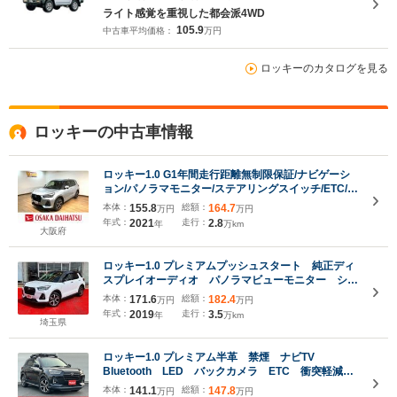
ライト感覚を重視した都会派4WD
105.9
中古車平均価格：
万円
ロッキーのカタログを見る
ロッキーの中古車情報
ロッキー1.0 G1年間走行距離無制限保証/ナビゲーシ
ョン/パノラマモニター/ステアリングスイッチ/ETC/ナ
ビ連動前後ドラレコ/前席シートヒーター/LEDヘッド
本体：
155.8
総額：
164.7
万円
万円
ライト・フォグランプ/アルミ/オートエアコン/キーフ
年式：
2021
走行：
2.8
年
万km
リー
大阪府
ロッキー1.0 プレミアムプッシュスタート 純正ディ
スプレイオーディオ パノラマビューモニター シー
トヒーター LEDヘッドライト ETC レーダークル
本体：
171.6
総額：
182.4
万円
万円
ーズコントロール アイドリングストップ
年式：
2019
走行：
3.5
年
万km
埼玉県
ロッキー1.0 プレミアム半革 禁煙 ナビTV
Bluetooth LED バックカメラ ETC 衝突軽減ブ
レーキ 前席シートヒーター レーダークルーズコン
本体：
141.1
総額：
147.8
万円
万円