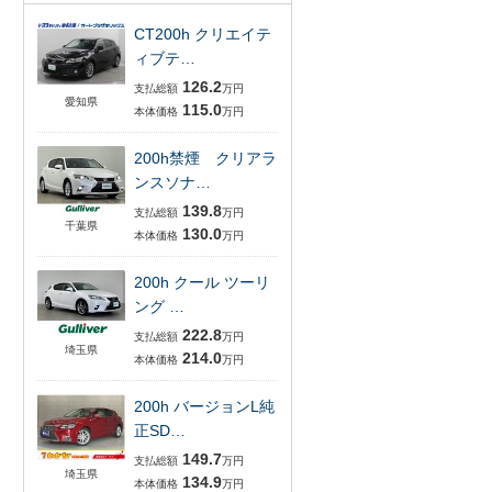
CT200h クリエイテ
ィブテ…
126.2
支払総額
万円
愛知県
115.0
本体価格
万円
200h禁煙 クリアラ
ンスソナ…
139.8
支払総額
万円
千葉県
130.0
本体価格
万円
200h クール ツーリ
ング …
222.8
支払総額
万円
埼玉県
214.0
本体価格
万円
200h バージョンL純
正SD…
149.7
支払総額
万円
埼玉県
134.9
本体価格
万円