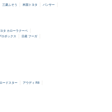
三菱ふそう
米国トヨタ
パンサー
ヨタ カローラクーペ
プロボックス
日産 フーガ
 ロードスター
アウディ R8