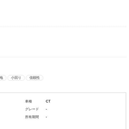
地
小回り
信頼性
車種
CT
グレード
-
所有期間
-