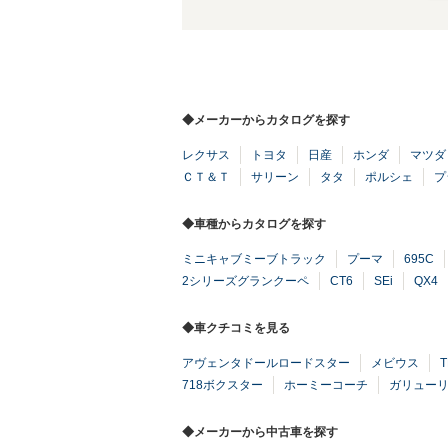
◆メーカーからカタログを探す
レクサス
トヨタ
日産
ホンダ
マツダ
ＣＴ＆Ｔ
サリーン
タタ
ポルシェ
プ
◆車種からカタログを探す
ミニキャブミーブトラック
プーマ
695C
2シリーズグランクーペ
CT6
SEi
QX4
◆車クチコミを見る
アヴェンタドールロードスター
メビウス
T
718ボクスター
ホーミーコーチ
ガリューリ
◆メーカーから中古車を探す