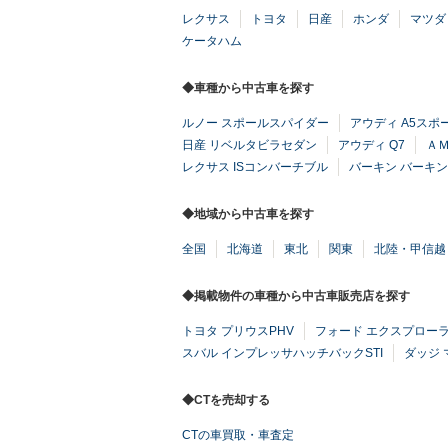
レクサス
トヨタ
日産
ホンダ
マツダ
ケータハム
◆車種から中古車を探す
ルノー スポールスパイダー
アウディ A5スポ
日産 リベルタビラセダン
アウディ Q7
ＡＭ
レクサス ISコンバーチブル
バーキン バーキン
◆地域から中古車を探す
全国
北海道
東北
関東
北陸・甲信越
◆掲載物件の車種から中古車販売店を探す
トヨタ プリウスPHV
フォード エクスプロー
スバル インプレッサハッチバックSTI
ダッジ 
◆CTを売却する
CTの車買取・車査定