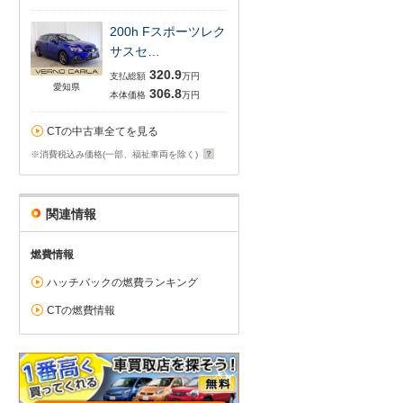
200h Fスポーツレク
サスセ…
320.9
支払総額
万円
愛知県
306.8
本体価格
万円
CTの中古車全てを見る
※消費税込み価格(一部、福祉車両を除く)
関連情報
燃費情報
ハッチバックの燃費ランキング
CTの燃費情報