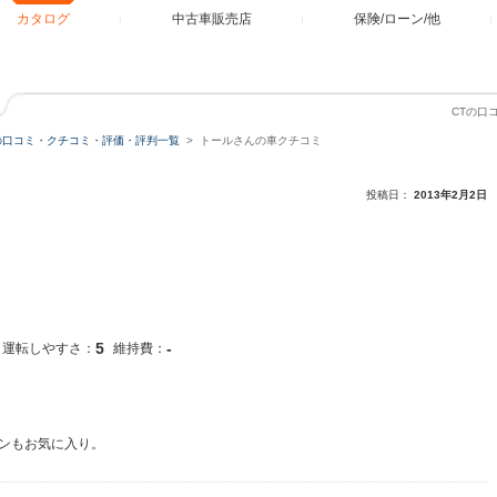
カタログ
中古車販売店
保険/ローン/他
CTの口
の口コミ・クチコミ・評価・評判一覧
トールさんの車クチコミ
投稿日：
2013年2月2日
5
-
運転しやすさ：
維持費：
ンもお気に入り。