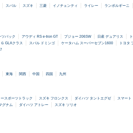
スバル
スズキ
三菱
イノチェンティ
ライレー
ランボルギーニ
ーツバック
アウディ RS e-tron GT
プジョー 206SW
日産 デュアリス
ト
Ｇ GLAクラス
スバル ドミンゴ
ケータハム スーパーセブン1600
トヨタ 
7
東海
関西
中国
四国
九州
ラースポーツトラック
スズキ フロンクス
ダイハツ タントエグゼ
スマート
マグナム
ダイハツ アトレー
スズキ ソリオ