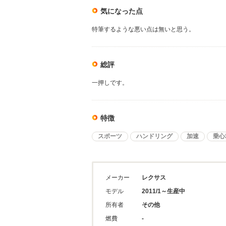
気になった点
特筆するような悪い点は無いと思う。
総評
一押しです。
特徴
スポーツ
ハンドリング
加速
乗心
メーカー
レクサス
モデル
2011/1～生産中
所有者
その他
燃費
-