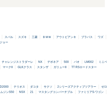
スバル
スズキ
三菱
ＢＭＷ
アウトビアンキ
ブラバス
ワズ
ジョー
チャレンジストラダーレ
NX
デボネア
500
パオ
LM002
ミニ
マークII
GLKクラス
スタンザ
ガリューII
TT RSロードスター
D2000
テリオス
ダコタ
サクソ
2シリーズアクティブツアラー
ゼロ
ムジンS50
NSX
21
マスタングコンバーチブル
ファミリアS-ワゴン