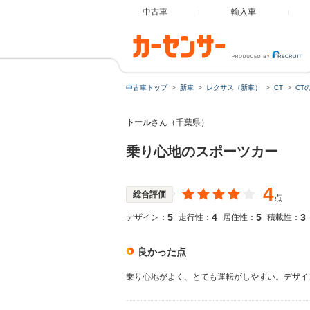
中古車
輸入車
中古車トップ
新車
レクサス（新車）
CT
CT
トール
さん（千葉県）
乗り心地のスポーツカー
4
総合評価
点
5
4
5
3
デザイン：
走行性：
居住性：
積載性：
良かった点
乗り心地がよく、とても運転がしやすい。デザイ