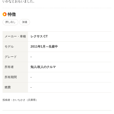
いかなとおもいました。
特徴
押し出し
加速
メーカー・車種
レクサス CT
モデル
2011年1月～生産中
グレード
-
所有者
知人/友人のクルマ
所有期間
-
燃費
-
投稿者：かいちかさ（兵庫県）