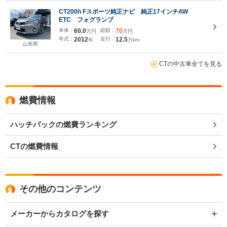
CT200h Fスポーツ純正ナビ 純正17インチAW
ETC フォグランプ
本体：
60.0
総額：
70
万円
万円
年式：
2012
走行：
12.5
年
万km
山形県
CTの中古車全てを見る
燃費情報
ハッチバックの燃費ランキング
CTの燃費情報
その他のコンテンツ
メーカーからカタログを探す