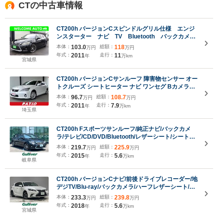
CTの中古車情報
CT200h バージョンCスピンドルグリル仕様 エンジ
ンスターター ナビ TV Bluetooth バックカメ
ラ シートヒーター クルーズコントロール 17アル
本体：
103.0
総額：
118
万円
万円
ミ ETC スマートキー
年式：
2011
走行：
11
年
万km
宮城県
CT200h バージョンCサンルーフ 障害物センサー オー
トクルーズ シートヒーター ナビ ワンセグ Bカメラ
LEDヘッドライト AW16インチ スマキー 禁煙車 取扱
本体：
96.7
総額：
108.7
万円
万円
説明書 フルフラット ABS オートライト フォグ 電格
年式：
2011
走行：
7.9
年
万km
ミラー CD
埼玉県
CT200h Fスポーツサンルーフ/純正ナビ/バックカメ
ラ/テレビ/CD/DVD/Bluetooth/レザーシート/シートヒ
ーター/ステアリングヒーター/クルーズコントロール/
本体：
219.7
総額：
225.9
万円
万円
パドルシフト/ビルトインETC/ドライブレコーダ
年式：
2015
走行：
5.6
年
万km
岐阜県
CT200h バージョンCナビ/前後ドライブレコーダー/地
デジTV/Blu-ray/バックカメラ/ハーフレザーシート/レ
ーダークルーズコントロール/パドルシフト/前席シー
本体：
233.3
総額：
239.8
万円
万円
トクーラー/前席パワーシート/LEDヘッドライト/オー
年式：
2018
走行：
5.6
年
万km
トハイビーム/禁煙車
宮城県