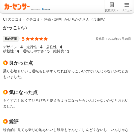
比較リスト
メニュー
CTの口コミ・クチコミ・評価・評判 | かいちかささん（兵庫県）
かっこいい
5
総合評価
投稿日：
2013
年
02
月
16
日
4
4
4
デザイン :
走行性 :
居住性 :
4
5
3
積載性 :
運転しやすさ :
維持費 :
良かった点
乗り心地もいいし運転もしやすくなればかっこいいのでいんじゃないかなとお
もいました。
気になった点
もうすこし広くてひろびろと使えるようになったらいんじゃないかなとおもい
ました。
総評
総合的に見ても乗り心地もいいし維持もそんなにしんどくないし、いんじゃな