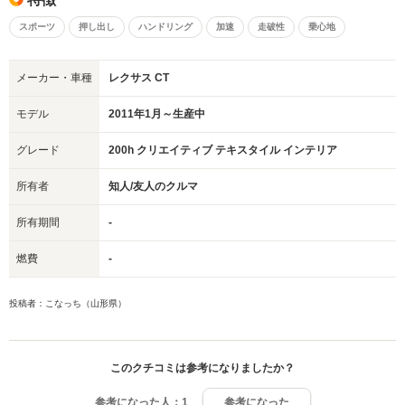
スポーツ
押し出し
ハンドリング
加速
走破性
乗心地
メーカー・車種
レクサス CT
モデル
2011年1月～生産中
グレード
200h クリエイティブ テキスタイル インテリア
所有者
知人/友人のクルマ
所有期間
-
燃費
-
投稿者：こなっち（山形県）
このクチコミは参考になりましたか？
参考になった人：
1
参考になった