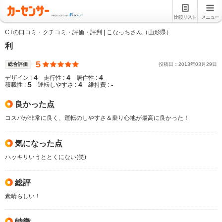
比較リスト
メニュー
CTの口コミ・クチコミ・評価・評判 | こなっちさん（山形県）
利
5
総合評価
投稿日：
2013
年
03
月
29
日
4
4
4
デザイン :
走行性 :
居住性 :
5
4
-
積載性 :
運転しやすさ :
維持費 :
良かった点
コスパが非常に良く、運転のしやすさ＆乗り心地が最高に良かった！
気になった点
ハッキリいうととくにない(笑)
総評
素晴らしい！
特徴