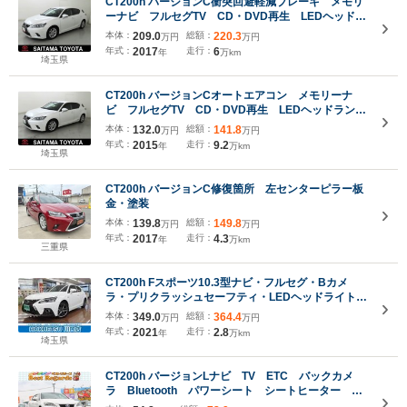
CT200h バージョンC衝突回避軽減ブレーキ メモリ
ーナビ フルセグTV CD・DVD再生 LEDヘッドラ
ンプ スマートキー オートエアコン パワーウィン
本体：
209.0
総額：
220.3
万円
万円
ドウ パワーステアリング クルーズコントロール
年式：
2017
走行：
6
年
万km
埼玉県
CT200h バージョンCオートエアコン メモリーナ
ビ フルセグTV CD・DVD再生 LEDヘッドラン
プ 純正アルミホイール スマートキー クルーズコ
本体：
132.0
総額：
141.8
万円
万円
ントロール パワーシート 合成皮革シート アイド
年式：
2015
走行：
9.2
年
万km
リングストップ
埼玉県
CT200h バージョンC修復箇所 左センターピラー板
金・塗装
本体：
139.8
総額：
149.8
万円
万円
年式：
2017
走行：
4.3
年
万km
三重県
CT200h Fスポーツ10.3型ナビ・フルセグ・Bカメ
ラ・プリクラッシュセーフティ・LEDヘッドライト・
クリアランスソナー
本体：
349.0
総額：
364.4
万円
万円
年式：
2021
走行：
2.8
年
万km
埼玉県
CT200h バージョンLナビ TV ETC バックカメ
ラ Bluetooth パワーシート シートヒーター 電
動格納ミラー パワーステアリング パワーウィンド