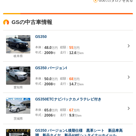
GSのカタログを見る
GSの中古車情報
GS350
本体：
48.0
総額：
55
万円
万円
年式：
2009
走行：
12.6
年
万km
岐阜県
GS350 バージョンI
本体：
50.0
総額：
68
万円
万円
年式：
2008
走行：
14.7
年
万km
愛知県
GS350ETCナビバックカメラテレビ付き
本体：
65.0
総額：
67
万円
万円
年式：
2006
走行：
9.9
年
万km
茨城県
GS350 バージョンL後期仕様 黒革シート 新品車高
調 新品タイヤ 新品AMEシュタイナーホイール