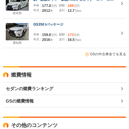
Bluetoothオーディオ対応 後期ヘッド 後期テー
本体：
177.0
総額：
189
万円
万円
ル 後期バンパー スマートキープッシュスタート
年式：
2012
走行：
12.7
年
万km
パワーシート シートヒーター
岐阜県
GS350 Iパッケージ
本体：
159.0
総額：
173
万円
万円
年式：
2016
走行：
16.5
年
万km
愛知県
GSの中古車全てを見る
燃費情報
セダンの燃費ランキング
GSの燃費情報
その他のコンテンツ