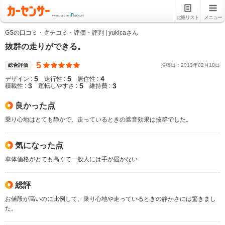
比較リスト
メニュー
GSの口コミ・クチコミ・評価・評判 | yukicaさん
抜群の走りができる。
5
総合評価
投稿日：
2013
年
02
月
18
日
5
5
4
デザイン :
走行性 :
居住性 :
3
5
3
積載性 :
運転しやすさ :
維持費 :
良かった点
乗り心地はとても静かで、走っているときの遮音効果は抜群でした。
気になった点
車体価格がとても高くて一般人には手が届かない
総評
お値段が高いのに比例して、乗り心地や走っているときの静かさには驚きまし
た。