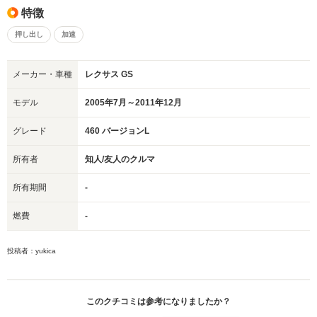
特徴
押し出し
加速
メーカー・車種
レクサス GS
モデル
2005年7月～2011年12月
グレード
460 バージョンL
所有者
知人/友人のクルマ
所有期間
-
燃費
-
投稿者：yukica
このクチコミは参考になりましたか？