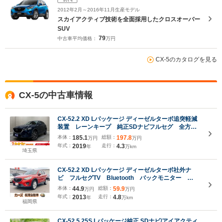
2012年2月～2016年11月生産モデル
スカイアクティブ技術を全面採用したクロスオーバー
SUV
79
中古車平均価格：
万円
CX-5のカタログを見る
CX-5の中古車情報
CX-52.2 XD Lパッケージ ディーゼルターボ追突軽減
装置 レーンキープ 純正SDナビフルセグ 全方位
モニター ETC ブラインドスポットモニター
本体：
185.1
総額：
197.8
万円
万円
LED アクティブクルーズコントロール
年式：
2019
走行：
4.3
年
万km
埼玉県
CX-52.2 XD Lパッケージ ディーゼルターボ社外ナ
ビ フルセグTV Bluetooth バックモニター
BOSEサウンドシステム 前席シートヒーター レザ
本体：
44.9
総額：
59.9
万円
万円
ーシート パワーシート プッシュスタート スマー
年式：
2013
走行：
4.8
年
万km
トキー
福岡県
CX-52.5 25S Lパッケージ純正 SDナビ/アイアクティ