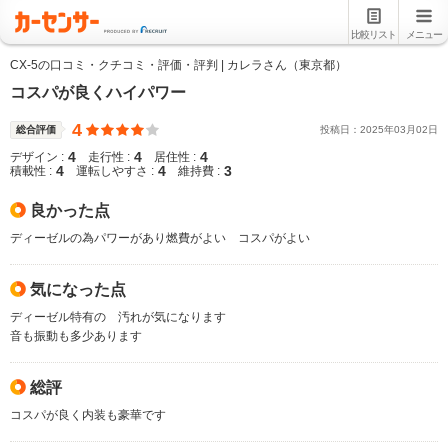
比較リスト
メニュー
CX-5の口コミ・クチコミ・評価・評判 | カレラさん（東京都）
コスパが良くハイパワー
4
総合評価
投稿日：
2025
年
03
月
02
日
4
4
4
デザイン :
走行性 :
居住性 :
4
4
3
積載性 :
運転しやすさ :
維持費 :
良かった点
ディーゼルの為パワーがあり燃費がよい コスパがよい
気になった点
ディーゼル特有の 汚れが気になります
音も振動も多少あります
総評
コスパが良く内装も豪華です