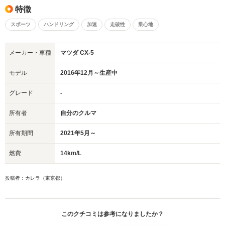
特徴
スポーツ
ハンドリング
加速
走破性
乗心地
メーカー・車種
マツダ CX-5
モデル
2016年12月～生産中
グレード
-
所有者
自分のクルマ
所有期間
2021年5月～
燃費
14km/L
投稿者：カレラ（東京都）
このクチコミは参考になりましたか？