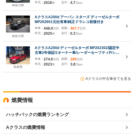
ト シートヒーター パワーシート 前後ドラレコ
年式：
2016
走行：
4.7
年
万km
ETC2.0
神奈川県
AクラスA200d アーバン スターズ ディーゼルターボ
MP202601元社有車/純正ドラレコ前後付き
本体：
448.0
総額：
467.7
万円
万円
年式：
2025
走行：
0.3
年
万km
神奈川県
AクラスA200d ディーゼルターボ MP202302/認定中
古車2年保証/1オーナー車/レーダーセーフティP/シー
トヒーター/メモリー付電動シート/MBUXナ
本体：
274.0
総額：
289
万円
万円
ビ/Bluetooth機能/アンビエントライト/ワイヤレスチ
年式：
2023
走行：
3.8
年
万km
ャージ/イルミネーテッドステップカバー/リアドリン
島根県
クホルダー
Aクラスの中古車全てを見る
燃費情報
ハッチバックの燃費ランキング
Aクラスの燃費情報