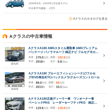
1998年9月～2005年1月生産モデル
-
中古車平均価格：
万円
Aクラスのカタログを見る
Aクラスの中古車情報
AクラスA180 AMGスタイル買取車 AMGプレミアム
パッケージ パノラマルーフ 純正ナビ フルセグ Bカメ
ラ レーダークルーズ AMG18インチAW パワーシート
本体：
179.0
総額：
192.8
万円
万円
シートヒーター ドラレコ Bluetooth対応 キーレスゴ
年式：
2018
走行：
0.8
年
万km
ー レーダーセーフティ 取説 保証書
愛知県
AクラスA180 ブルーエフィシェンシーナビ/フルセ
グ/DVD再生/ETC/バックカメラ/クルーズコントロール
本体：
89.0
総額：
98
万円
万円
年式：
2013
走行：
10.1
年
万km
長崎県
AクラスA180正規ディーラー車 ワンオーナー車
ベーシックPKG レーダーセーフティPKG 純正ナ
ビTV Bカメラ スマートキー ハーフレザーシー
本体：
119.8
総額：
128.9
万円
万円