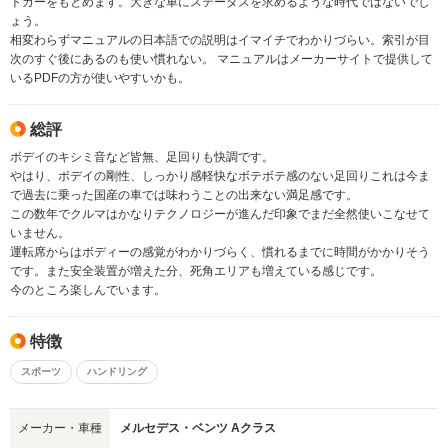
トカーをもとめます。大きな車にステータスを求めるような時代ではないでし
ょう。
相変わらずマニュアルの日本語での説明はイマイチでわかりづらい。索引が目
次のすぐ後にあるのも使い慣れない。 マニュアルはメーカーサイトで提供して
いるPDFの方が使いやすいかも。
総評
ボデイのキシミ音など皆無、足回りも快調です。
やはり、ボデイの剛性、しっかり感軽快なボテボテ感のない足回りこれは今ま
で過去に乗った国産の車では味わうことの出来ない満足感です。
この数年でクルマはかなりテクノロジーが進んだ印象でまだ全然使いこなせて
いません。
運転席からはボディーの感覚がわかりづらく、慣れるまでに時間がかかりそう
です。また安全装置が増えた分、死角エリアも増えている感じです。
今のところ楽しんでいます。
特徴
スポーツ
ハンドリング
メーカー・車種
メルセデス・ベンツ Aクラス