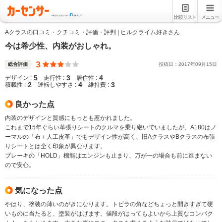
比較リスト
メニュー
Aクラスの口コミ・クチコミ・評価・評判 | ヒルクライム好きさん
今は希少性、内装がおしゃれ。
3
総合評価
投稿日：
2017
年
09
月
15
日
5
3
4
デザイン :
走行性 :
居住性 :
2
4
3
積載性 :
運転しやすさ :
維持費 :
良かった点
内装のデザインと質感にもっとも惹かれました。
これまで15年ぐらい革張りシートのクルマを乗り継いでいましたが、A180はノ
ーマルの「布＋人工皮革」でもデザイン性が高く、旧AクラスやBクラスの布張
りシートとは全く印象が異なります。
ブレーキの「HOLD」機能はエンジンも止まり、万が一の場合も前に進まない
ので安心。
気になった点
やはり、塗装の薄いのがきになります。トビラの角などちょっと開きすぎて硬
いものに当たると、塗装がはげます。値段がはってもよいから上質なコンパク