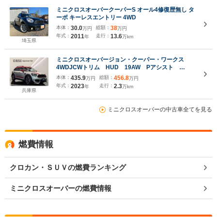
ミニクロスオーバークーパーS オール4修復歴無し タ
ーボ キーレスエントリー 4WD
本体：
30.0
総額：
38
万円
万円
年式：
2011
走行：
13.6
年
万km
埼玉県
ミニクロスオーバージョン・クーパー・ワークス
4WDJCWトリム HUD 19AW Pアシスト
ACC リアビューカメラ パーキングアシスト ダ
本体：
435.9
総額：
456.8
万円
万円
イナミカレザー シートヒーター ピアノブラックエ
年式：
2023
走行：
2.3
年
万km
クステリア LEDヘッドライト オートマチックテー
兵庫県
ルゲートオペレーション
ミニクロスオーバーの中古車全てを見る
燃費情報
クロカン・ＳＵＶの燃費ランキング
ミニクロスオーバーの燃費情報