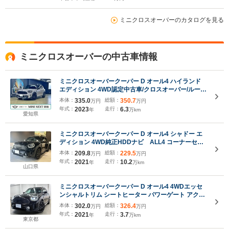
ミニクロスオーバーのカタログを見る
ミニクロスオーバーの中古車情報
ミニクロスオーバークーパー D オール4 ハイランド
エディション 4WD認定中古車/クロスオーバー/ルーフ
トップグレー/限定車/Highlands Edition/禁煙車/アダ
本体：
335.0
総額：
350.7
万円
万円
プティブクルーズコントロール/衝突軽減ブレーキ/純
年式：
2023
走行：
6.3
年
万km
正ナビゲーション/純正バックカメラ/サンルーフ
愛知県
ミニクロスオーバークーパー D オール4 シャドー エ
ディション 4WD純正HDDナビ ALL4 コーナーセン
サー付きバックカメラ ユニオンジャックテールラン
本体：
209.8
総額：
229.5
万円
万円
プ インテリジェントセーフティー ETC デユアル
年式：
2021
走行：
10.2
年
万km
エアコン フォグランプ 18インチアルミホイール
山口県
ミニクロスオーバークーパー D オール4 4WDエッセ
ンシャルトリム シートヒーター パワーゲート アクテ
ィブクルーズコントロール 純正ナビゲーションシス
本体：
302.0
総額：
326.4
万円
万円
テム 駐車支援システム Bluetooth
年式：
2021
走行：
3.7
年
万km
東京都