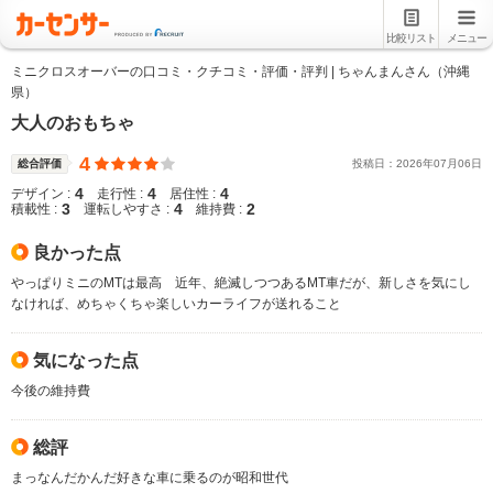
比較リスト
メニュー
ミニクロスオーバーの口コミ・クチコミ・評価・評判 | ちゃんまんさん（沖縄
県）
大人のおもちゃ
4
総合評価
投稿日：
2026
年
07
月
06
日
4
4
4
デザイン :
走行性 :
居住性 :
3
4
2
積載性 :
運転しやすさ :
維持費 :
良かった点
やっぱりミニのMTは最高 近年、絶滅しつつあるMT車だが、新しさを気にし
なければ、めちゃくちゃ楽しいカーライフが送れること
気になった点
今後の維持費
総評
まっなんだかんだ好きな車に乗るのが昭和世代