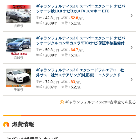
ギャランフォルティス2.0 スーパーエクシード ナビパ
ッケージ検10.8 ナビBカメTV スマキー ETC
本体：
42.8
総額：
52.8
万円
万円
年式：
2009
走行：
5.1
年
万km
兵庫県
ギャランフォルティス2.0 スーパーエクシード ナビパ
ッケージクルコン/Bカメラ/ETC/ナビ/保証車検整備付
本体：
50.3
総額：
64.7
万円
万円
年式：
2009
走行：
5
年
万km
宮城県
ギャランフォルティス2.0 エクシードフルエアロ 社
外サス 社外ステアリング(純正有) コムテックドラ
レコ ETC カロッツェリアBluetoothオーディオ
本体：
72.0
総額：
83
万円
万円
年式：
2007
走行：
5.2
年
万km
千葉県
ギャランフォルティスの中古車全てを見る
燃費情報