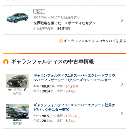
初代
2007年8月～2015年3月生産モデル
世界戦略を狙った、スポーティなセダン
84.9
中古車平均価格：
万円
ギャランフォルティスのカタログを見る
ギャランフォルティスの中古車情報
ギャランフォルティス1.8 スーパーエクシードブラウ
ンハーフレザーシート/クルーズコントロール/オート
ライト/革巻きステアリング/オートエアコン/キーレス/
本体：
69.9
総額：
84.2
万円
万円
クラリオンナビ(CD・DVD・フルセグ・
年式：
2014
走行：
6.4
年
万km
Bluetooth)/ETC/バックカメラ
埼玉県
ギャランフォルティス1.8 スーパーエクシード社外ナ
ビ/バックモニター/ETC
本体：
98.5
総額：
105.2
万円
万円
年式：
2011
走行：
6.3
年
万km
東京都