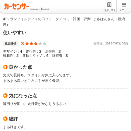
比較リスト
メニュー
ギャランフォルティスの口コミ・クチコミ・評価・評判 | まさぽんさん（新潟
県）
使いやすい
3
総合評価
投稿日：
2019
年
07
月
06
日
4
3
2
デザイン :
走行性 :
居住性 :
2
4
3
積載性 :
運転しやすさ :
維持費 :
良かった点
丈夫で長持ち。スタイルが気に入ってます。
まあまあ痒いところに手が届く機能。
気になった点
脚回りが固い。走行音がかなりうるさい。
総評
まあ好きです。